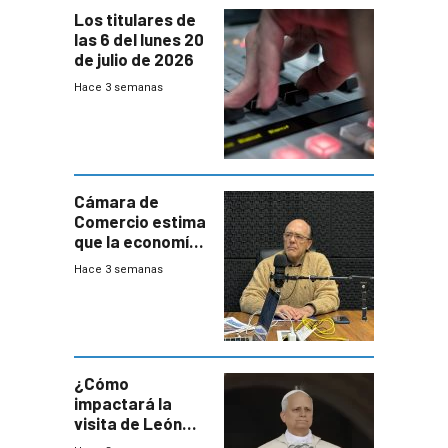
Los titulares de
las 6 del lunes 20
de julio de 2026
Hace 3 semanas
Cámara de
Comercio estima
que la economía
crecerá 1,6%
Hace 3 semanas
este año, pero
advierte una
desaceleración
del consumo
¿Cómo
impactará la
visita de León
XIV a Uruguay?