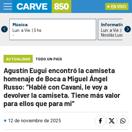
EN VIVO
Música
Informativo C
Lun. a Vie. | 5 hs
Lun. a Vie. | 6 hs
-
Nicolás Lussich 
ACTUALIDAD
TODO UN PAÍS
Agustín Eugui encontró la camiseta
homenaje de Boca a Miguel Ángel
Russo: ”Hablé con Cavani, le voy a
devolver la camiseta. Tiene más valor
para ellos que para mi”
12 de noviembre de 2025