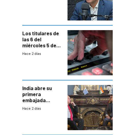
reducción de la
semana laboral”
Los titulares de
las 6 del
miércoles 5 de
agosto de 2026
Hace 2 días
India abre su
primera
embajada
residente en
Hace 2 días
Uruguay y crecen
las expectativas
por un vínculo
comercial con