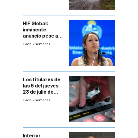
seguro
HIF Global:
inminente
anuncio pese a
declaración de
Hace 2 semanas
Cardona y
“demoras” en
acuerdo entre
empresa y
gobierno
Los titulares de
las 6 del jueves
23 de julio de
2026
Hace 2 semanas
Interior