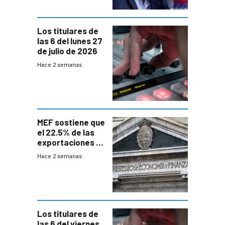
Los titulares de
las 6 del lunes 27
de julio de 2026
Hace 2 semanas
MEF sostiene que
el 22.5% de las
exportaciones a
EE.UU se verán
Hace 2 semanas
afectadas por la
suba arancelaria
de Trump
Los titulares de
las 6 del viernes