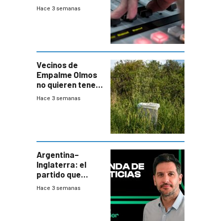
Hace 3 semanas
Vecinos de
Empalme Olmos
no quieren tener
cerca una planta
Hace 3 semanas
de tratamiento
de residuos e
impulsan
plebiscito
departamental
Argentina–
Inglaterra: el
partido que
nunca termina
Hace 3 semanas