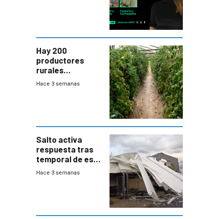
Hay 200
productores
rurales
afectados tras
Hace 3 semanas
temporal en zona
de Salto
Salto activa
respuesta tras
temporal de este
sábado con
Hace 3 semanas
destrozos e
impacto a la
granja