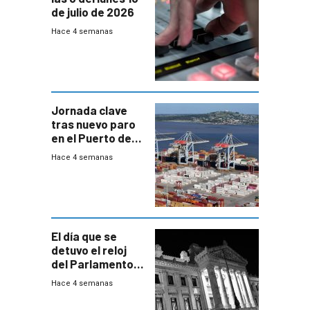
de julio de 2026
Hace 4 semanas
Jornada clave
tras nuevo paro
en el Puerto de
Montevideo
Hace 4 semanas
El día que se
detuvo el reloj
del Parlamento
para negociar
Hace 4 semanas
una Rendición de
Cuentas