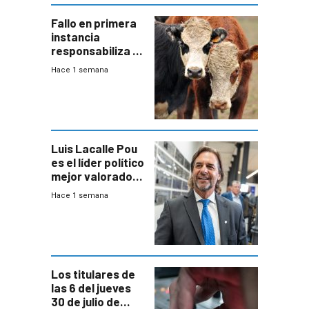
Fallo en primera
instancia
responsabiliza al
Estado por falta
Hace 1 semana
de controles en
República
Ganadera
Luis Lacalle Pou
es el líder político
mejor valorado
del país, según
Hace 1 semana
encuesta de
Equipos
Consultores
Los titulares de
las 6 del jueves
30 de julio de