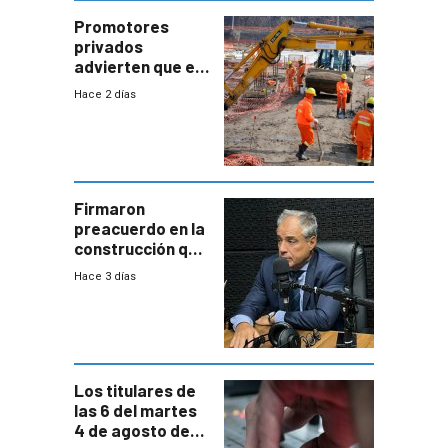
enorme
potencial
Promotores
privados
advierten que el
nuevo convenio
Hace 2 días
de la
construcción
aumentará
costos y obligará
a revisar
proyectos
Firmaron
preacuerdo en la
construcción que
comprende
Hace 3 días
reducción
paulatina de
carga horaria
Los titulares de
las 6 del martes
4 de agosto de