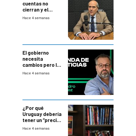
cuentas no
cierran y el
balance del
Hace 4 semanas
gobierno es
insatisfactorio”
El gobierno
necesita
cambios pero los
ministros tienen
Hace 4 semanas
mejor imagen
que el presidente
¿Por qué
Uruguay debería
tener un “precio
único” en los
Hace 4 semanas
libros que