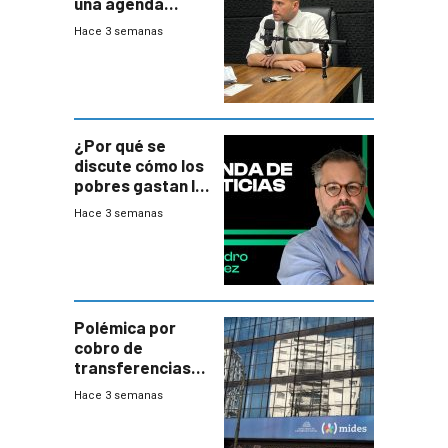
una agenda
destructiva”
Hace 3 semanas
¿Por qué se
discute cómo los
pobres gastan la
plata?
Hace 3 semanas
Polémica por
cobro de
transferencias
del Mides en
Hace 3 semanas
efectivo