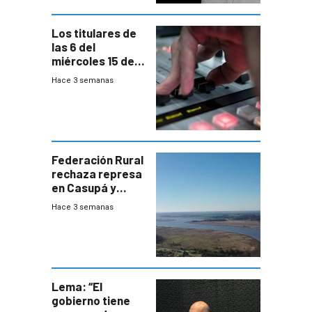
Los titulares de
las 6 del
miércoles 15 de
julio de 2026
Hace 3 semanas
Federación Rural
rechaza represa
en Casupá y
firma demanda
Hace 3 semanas
del PN
Lema: “El
gobierno tiene