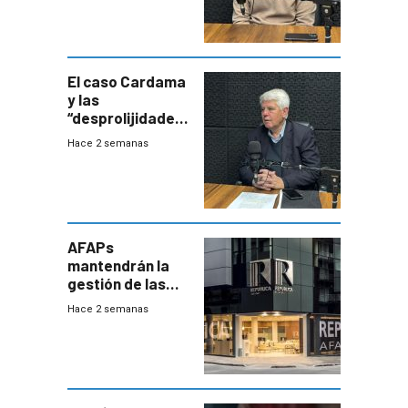
Uruguay
exportará a Chile
terapia
innovadora
El caso Cardama
y las
“desprolijidades”
que la
Hace 2 semanas
investigadora ha
encontrado
AFAPs
mantendrán la
gestión de las
cuentas
Hace 2 semanas
individuales