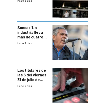
Hace 6 días
de empresas
formales en el
área
metropolitana
Sunca: “La
industria lleva
más de cuatro
meses sin
Hace 7 días
convenio
colectivo”
Los titulares de
las 6 del viernes
31 de julio de
2026
Hace 7 días