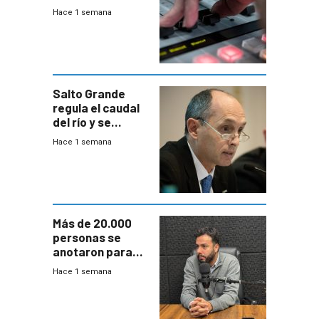
2026
Hace 1 semana
Salto Grande
regula el caudal
del río y se
prepara para un
Hace 1 semana
escenario de
fuertes crecidas
Más de 20.000
personas se
anotaron para
las pruebas
Hace 1 semana
Acredita que la
ANEP impulsa
para terminar