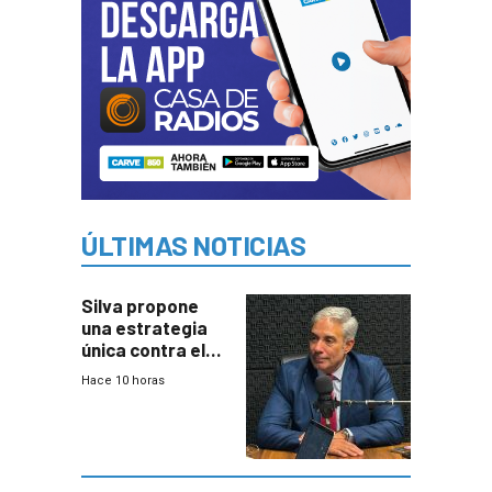
ÚLTIMAS NOTICIAS
Silva propone
una estrategia
única contra el
narcotráfico y
Hace 10 horas
mayor
coordinación
entre Interior y
Defensa