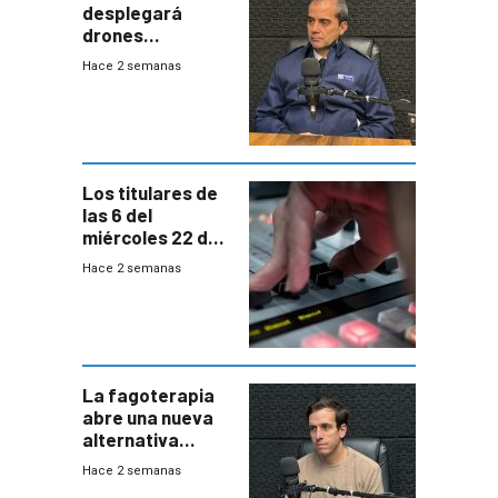
desplegará
drones
autónomos para
Hace 2 semanas
responder a
emergencias
desde agosto
Los titulares de
las 6 del
miércoles 22 de
julio de 2026
Hace 2 semanas
La fagoterapia
abre una nueva
alternativa
contra bacterias
Hace 2 semanas
resistentes: