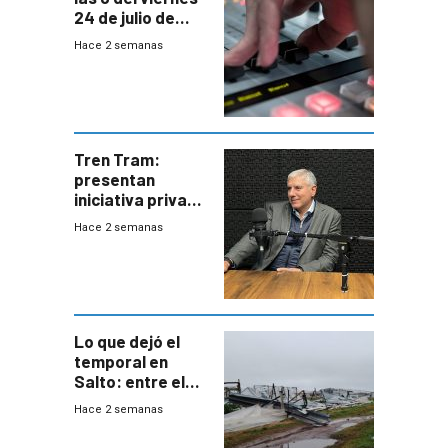
24 de julio de
2026
Hace 2 semanas
Tren Tram:
presentan
iniciativa privada
para una red de
Hace 2 semanas
cinco líneas en el
área
metropolitana
Lo que dejó el
temporal en
Salto: entre el
impacto
Hace 2 semanas
emocional y las
pérdidas sin