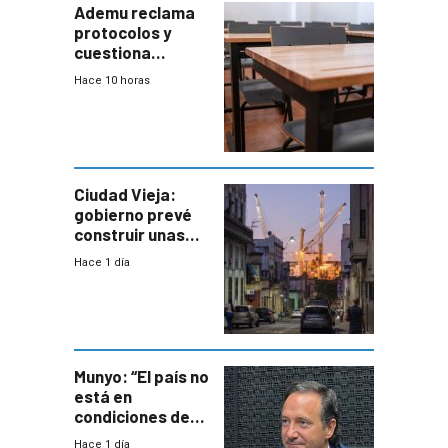
Ademu reclama
protocolos y
cuestiona
demora de
Hace 10 horas
Primaria ante
docente con
antecedentes de
violencia
Ciudad Vieja:
gobierno prevé
construir unas
mil viviendas en
Hace 1 día
un plan de
repoblamiento,
entre siete y
ocho años
Munyo: “El país no
está en
condiciones de
enfrentar una
Hace 1 día