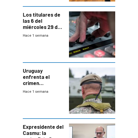
Bachillerato
Los titulares de
las 6 del
miércoles 29 de
julio de 2026
Hace 1 semana
Uruguay
enfrenta el
crimen
organizado con
Hace 1 semana
capacidades “de
otra época”,
aseguró
especialista en
seguridad
Expresidente del
Casmu: la