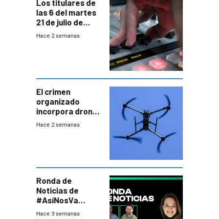
Los titulares de
las 6 del martes
21 de julio de
2026
Hace 2 semanas
El crimen
organizado
incorpora drones
y abre un nuevo
Hace 2 semanas
desafío para la
seguridad
Ronda de
Noticias de
#AsíNosVa
(20/7/26)
Hace 3 semanas