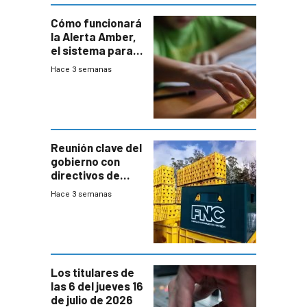
Cómo funcionará
la Alerta Amber,
el sistema para
la búsqueda
Hace 3 semanas
temprana de
menores
ausentes
Reunión clave del
gobierno con
directivos de
Fábricas
Hace 3 semanas
Nacionales de
Cervezas
Los titulares de
las 6 del jueves 16
de julio de 2026