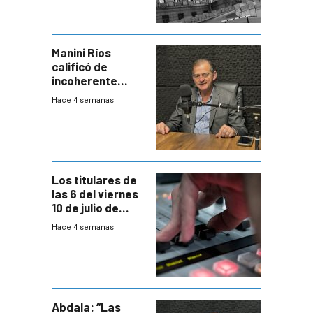
Manini Ríos
calificó de
incoherente
decisión de
Hace 4 semanas
Coalición de no
votar Rendición
en general
Los titulares de
las 6 del viernes
10 de julio de
2026
Hace 4 semanas
Abdala: “Las