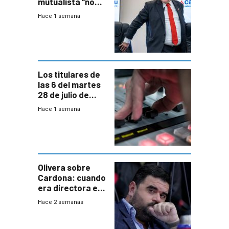
mutualista “no
está para pagar”
Hace 1 semana
a interventores
“amigos del
gobierno”
Los titulares de
las 6 del martes
28 de julio de
2026
Hace 1 semana
Olivera sobre
Cardona: cuando
era directora en
UTE “no era muy
Hace 2 semanas
afín” a HIF Global