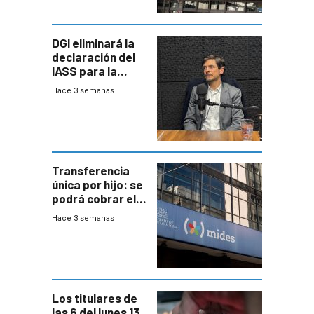
DGI eliminará la
declaración del
IASS para la
mayoría de los
Hace 3 semanas
jubilados
Transferencia
única por hijo: se
podrá cobrar el
100% en efectivo
Hace 3 semanas
y no habrá
trazabilidad del
Mides
Los titulares de
las 6 del lunes 13