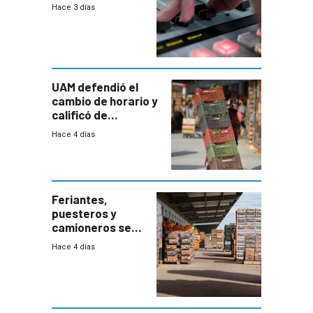
2026
Hace 3 días
UAM defendió el
cambio de horario y
calificó de
“desproporcionado”
Hace 4 días
el bloqueo de
accesos
Feriantes,
puesteros y
camioneros se
movilizaron en
Hace 4 días
rechazo a
cambios de
horario en UAM