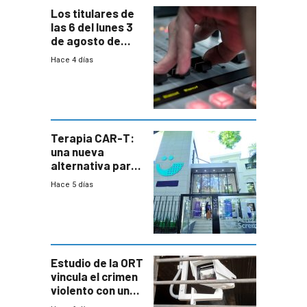
Los titulares de
las 6 del lunes 3
de agosto de
2026
Hace 4 días
Terapia CAR-T:
una nueva
alternativa para
niños y
Hace 5 días
adolescentes
con cáncer
Estudio de la ORT
vincula el crimen
violento con una
menor creación