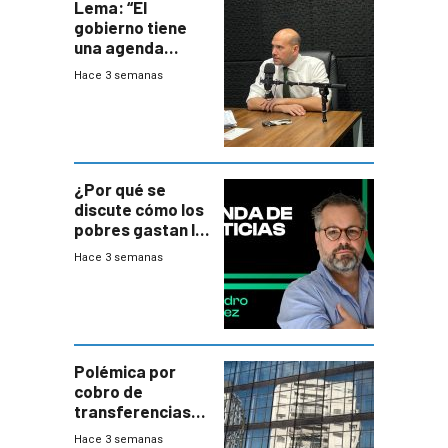
Lema: “El
gobierno tiene
una agenda
destructiva”
Hace 3 semanas
¿Por qué se
discute cómo los
pobres gastan la
plata?
Hace 3 semanas
Polémica por
cobro de
transferencias
del Mides en
Hace 3 semanas