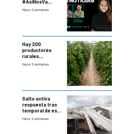
#AsíNosVa
(20/7/26)
Hace 2 semanas
Hay 200
productores
rurales
afectados tras
Hace 2 semanas
temporal en zona
de Salto
Salto activa
respuesta tras
temporal de este
sábado con
Hace 2 semanas
destrozos e
impacto a la