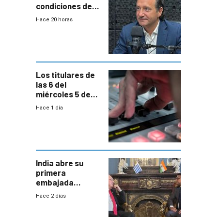
condiciones de
enfrentar una
Hace 20 horas
reducción de la
semana laboral”
Los titulares de
las 6 del
miércoles 5 de
agosto de 2026
Hace 1 día
India abre su
primera
embajada
residente en
Hace 2 días
Uruguay y crecen
las expectativas