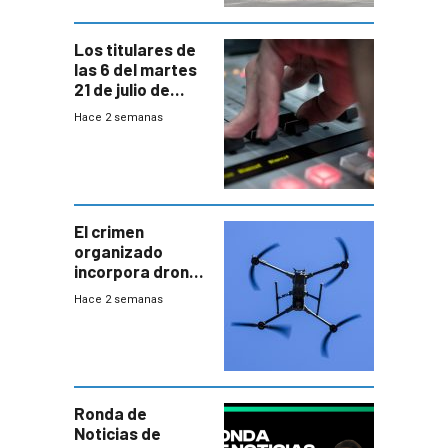
Los titulares de
las 6 del martes
21 de julio de
2026
Hace 2 semanas
El crimen
organizado
incorpora drones
y abre un nuevo
Hace 2 semanas
desafío para la
seguridad
Ronda de
Noticias de