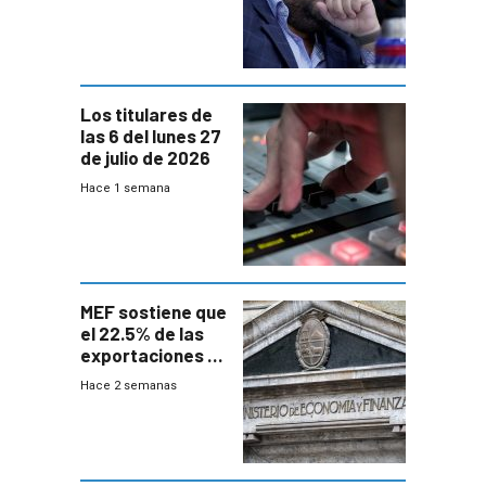
afín” a HIF Global
Los titulares de
las 6 del lunes 27
de julio de 2026
Hace 1 semana
MEF sostiene que
el 22.5% de las
exportaciones a
EE.UU se verán
Hace 2 semanas
afectadas por la
suba arancelaria
de Trump