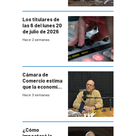
granja
Los titulares de
las 6 del lunes 20
de julio de 2026
Hace 2 semanas
Cámara de
Comercio estima
que la economía
crecerá 1,6%
Hace 3 semanas
este año, pero
advierte una
desaceleración
del consumo
¿Cómo
impactará la