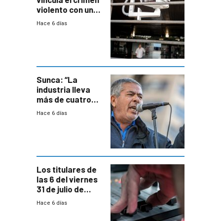
violento con una
menor creación
Hace 6 días
de empresas
formales en el
área
metropolitana
Sunca: “La
industria lleva
más de cuatro
meses sin
Hace 6 días
convenio
colectivo”
Los titulares de
las 6 del viernes
31 de julio de
2026
Hace 6 días