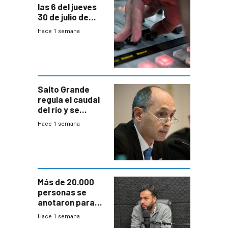
las 6 del jueves
30 de julio de
2026
Hace 1 semana
Salto Grande
regula el caudal
del río y se
prepara para un
Hace 1 semana
escenario de
fuertes crecidas
Más de 20.000
personas se
anotaron para
las pruebas
Hace 1 semana
Acredita que la