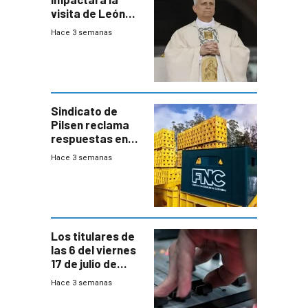
visita de León
XIV a Uruguay?
Hace 3 semanas
Sindicato de
Pilsen reclama
respuestas en
medio de
Hace 3 semanas
conversaciones
entre el gobierno
y FNC
Los titulares de
las 6 del viernes
17 de julio de
2026
Hace 3 semanas