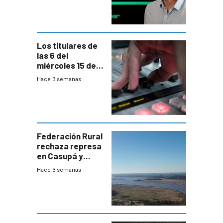
Los titulares de
las 6 del
miércoles 15 de
julio de 2026
Hace 3 semanas
Federación Rural
rechaza represa
en Casupá y
firma demanda
Hace 3 semanas
del PN