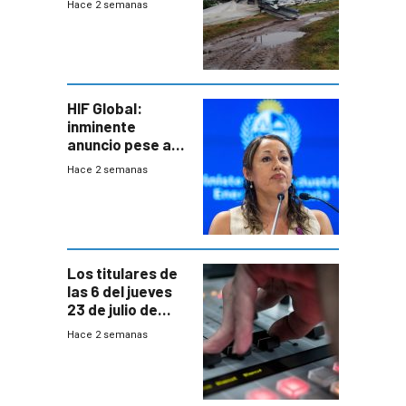
Hace 2 semanas
emocional y las
pérdidas sin
seguro
HIF Global:
inminente
anuncio pese a
declaración de
Hace 2 semanas
Cardona y
“demoras” en
acuerdo entre
empresa y
gobierno
Los titulares de
las 6 del jueves
23 de julio de
2026
Hace 2 semanas