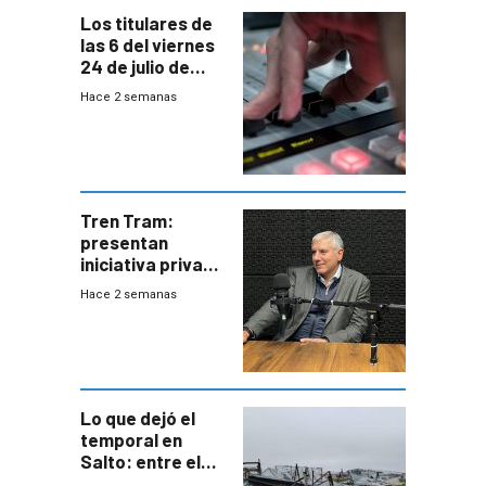
Los titulares de
las 6 del viernes
24 de julio de
2026
Hace 2 semanas
Tren Tram:
presentan
iniciativa privada
para una red de
Hace 2 semanas
cinco líneas en el
área
metropolitana
Lo que dejó el
temporal en
Salto: entre el
impacto