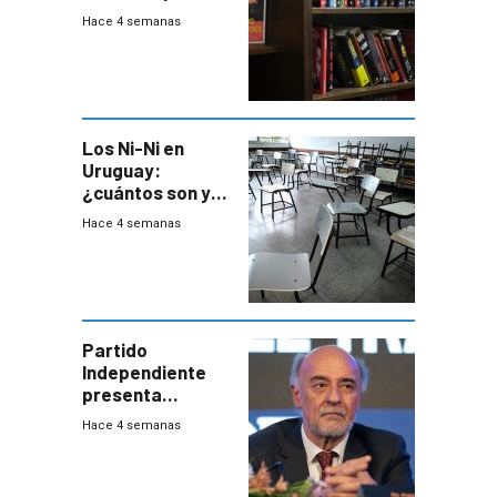
único” en los
Hace 4 semanas
libros que
permita “salvar”
a los libreros?
Los Ni-Ni en
Uruguay:
¿cuántos son y
en dónde están?
Hace 4 semanas
Partido
Independiente
presenta
demanda civil
Hace 4 semanas
para intentar
frenar Casupá