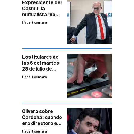
Expresidente del
Casmu: la
mutualista “no
está para pagar”
Hace 1 semana
a interventores
“amigos del
gobierno”
Los titulares de
las 6 del martes
28 de julio de
2026
Hace 1 semana
Olivera sobre
Cardona: cuando
era directora en
UTE “no era muy
Hace 1 semana