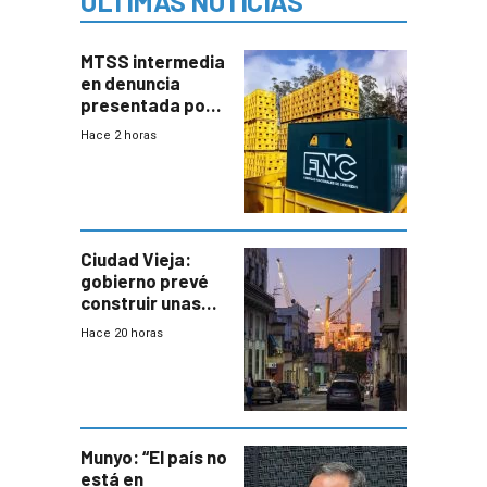
ÚLTIMAS NOTICIAS
MTSS intermedia
en denuncia
presentada por
FNC contra
Hace 2 horas
sindicato
Ciudad Vieja:
gobierno prevé
construir unas
mil viviendas en
Hace 20 horas
un plan de
repoblamiento,
entre siete y
ocho años
Munyo: “El país no
está en