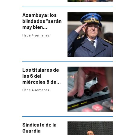
Azambuya: los
blindados “serán
muy bien
recibidos” por los
Hace 4 semanas
vecinos
Los titulares de
las 6 del
miércoles 8 de
julio de 2026
Hace 4 semanas
Sindicato de la
Guardia