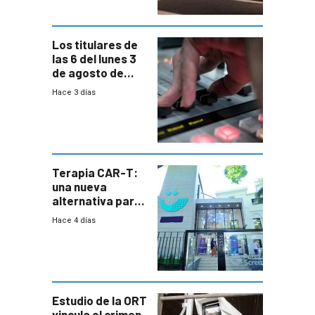
horario en UAM
Los titulares de
las 6 del lunes 3
de agosto de
2026
Hace 3 días
Terapia CAR-T:
una nueva
alternativa para
niños y
Hace 4 días
adolescentes
con cáncer
Estudio de la ORT
vincula el crimen