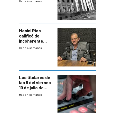
Hace 4 semanas
una Rendición de
Cuentas
Manini Ríos
calificó de
incoherente
decisión de
Hace 4 semanas
Coalición de no
votar Rendición
en general
Los titulares de
las 6 del viernes
10 de julio de
2026
Hace 4 semanas