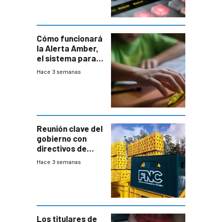
Cómo funcionará
la Alerta Amber,
el sistema para
la búsqueda
Hace 3 semanas
temprana de
menores
ausentes
Reunión clave del
gobierno con
directivos de
Fábricas
Hace 3 semanas
Nacionales de
Cervezas
Los titulares de