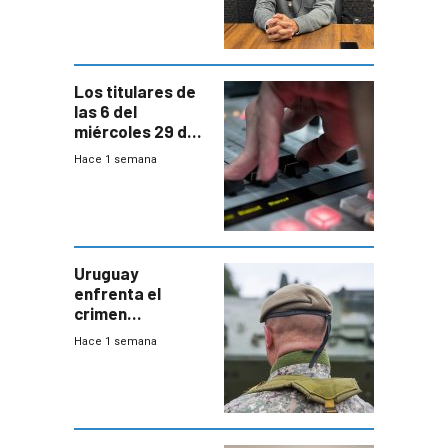
ANEP impulsa
para terminar
Bachillerato
Los titulares de
las 6 del
miércoles 29 de
julio de 2026
Hace 1 semana
Uruguay
enfrenta el
crimen
organizado con
Hace 1 semana
capacidades “de
otra época”,
aseguró
especialista en
seguridad