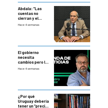
Abdala: “Las
cuentas no
cierran y el
balance del
Hace 4 semanas
gobierno es
insatisfactorio”
El gobierno
necesita
cambios pero los
ministros tienen
Hace 4 semanas
mejor imagen
que el presidente
¿Por qué
Uruguay debería
tener un “precio