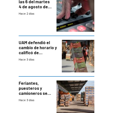
las 6 del martes
4 de agosto de
2026
Hace 2 días
UAM defendió el
cambio de horario y
calificó de
“desproporcionado”
Hace 3 días
el bloqueo de
accesos
Feriantes,
puesteros y
camioneros se
movilizaron en
Hace 3 días
rechazo a
cambios de