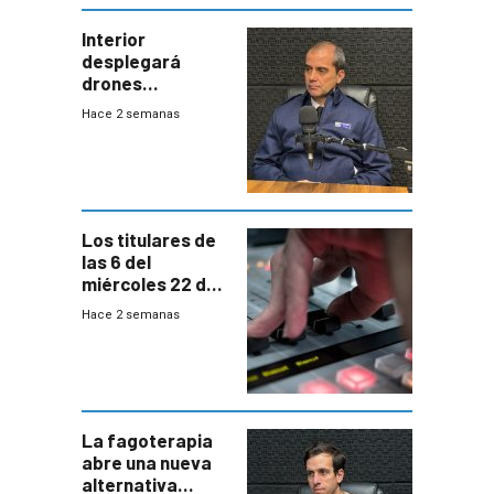
Interior
desplegará
drones
autónomos para
Hace 2 semanas
responder a
emergencias
desde agosto
Los titulares de
las 6 del
miércoles 22 de
julio de 2026
Hace 2 semanas
La fagoterapia
abre una nueva
alternativa