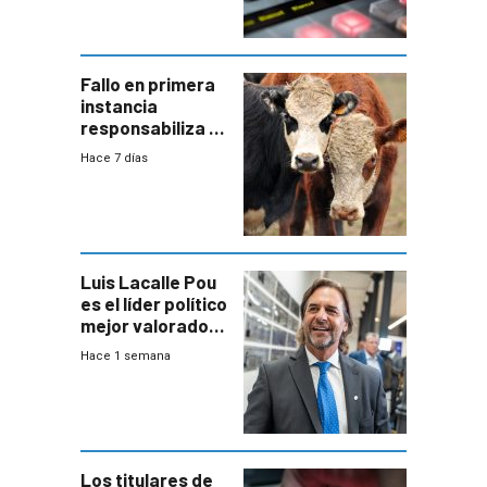
Fallo en primera
instancia
responsabiliza al
Estado por falta
Hace 7 días
de controles en
República
Ganadera
Luis Lacalle Pou
es el líder político
mejor valorado
del país, según
Hace 1 semana
encuesta de
Equipos
Consultores
Los titulares de