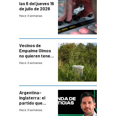
las 6 del jueves 16
de julio de 2026
Hace 3 semanas
Vecinos de
Empalme Olmos
no quieren tener
cerca una planta
Hace 3 semanas
de tratamiento
de residuos e
impulsan
plebiscito
departamental
Argentina–
Inglaterra: el
partido que
nunca termina
Hace 3 semanas