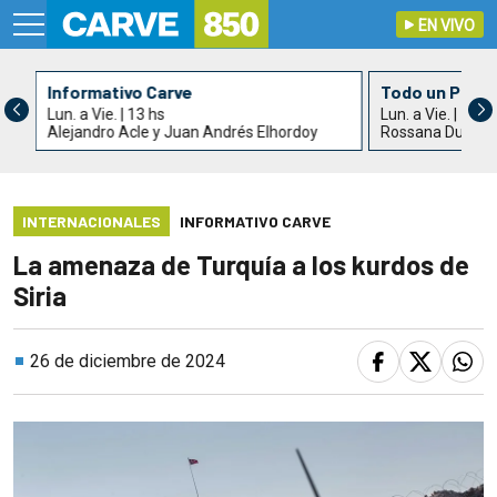
EN VIVO
Informativo Carve
Todo un País
Lun. a Vie. | 13 hs
Lun. a Vie. | 15 h
Alejandro Acle y Juan Andrés Elhordoy
Rossana Duarte
INTERNACIONALES
INFORMATIVO CARVE
La amenaza de Turquía a los kurdos de
Siria
26 de diciembre de 2024