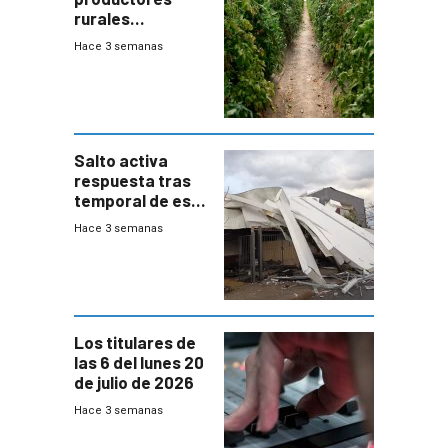
rurales
afectados tras
Hace 3 semanas
temporal en zona
de Salto
Salto activa
respuesta tras
temporal de este
sábado con
Hace 3 semanas
destrozos e
impacto a la
granja
Los titulares de
las 6 del lunes 20
de julio de 2026
Hace 3 semanas