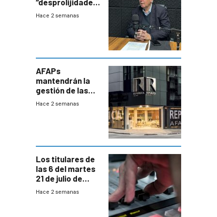
“desprolijidades”
que la
Hace 2 semanas
investigadora ha
encontrado
AFAPs
mantendrán la
gestión de las
cuentas
Hace 2 semanas
individuales
Los titulares de
las 6 del martes
21 de julio de
2026
Hace 2 semanas