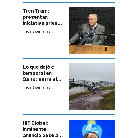
Tren Tram:
presentan
iniciativa privada
para una red de
Hace 2 semanas
cinco líneas en el
área
metropolitana
Lo que dejó el
temporal en
Salto: entre el
impacto
Hace 2 semanas
emocional y las
pérdidas sin
seguro
HIF Global:
inminente
anuncio pese a