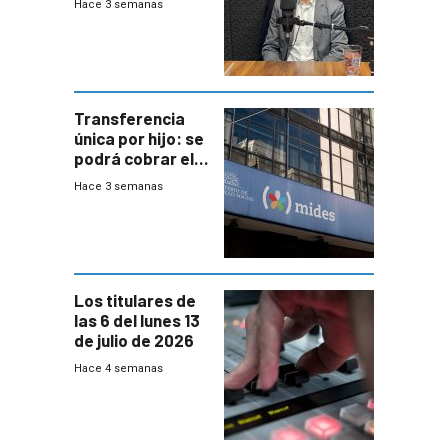
Hace 3 semanas
jubilados
Transferencia
única por hijo: se
podrá cobrar el
100% en efectivo
Hace 3 semanas
y no habrá
trazabilidad del
Mides
Los titulares de
las 6 del lunes 13
de julio de 2026
Hace 4 semanas