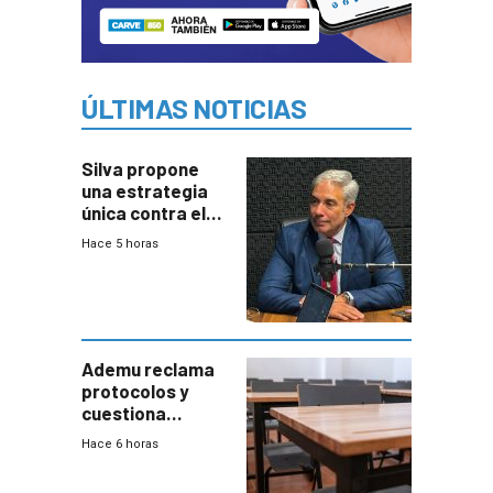
ÚLTIMAS NOTICIAS
Silva propone
una estrategia
única contra el
narcotráfico y
Hace 5 horas
mayor
coordinación
entre Interior y
Defensa
Ademu reclama
protocolos y
cuestiona
demora de
Hace 6 horas
Primaria ante
docente con