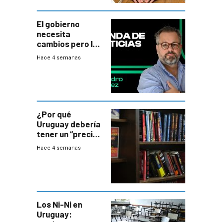
El gobierno
necesita
cambios pero los
ministros tienen
Hace 4 semanas
mejor imagen
que el presidente
¿Por qué
Uruguay debería
tener un “precio
único” en los
Hace 4 semanas
libros que
permita “salvar”
a los libreros?
Los Ni-Ni en
Uruguay: