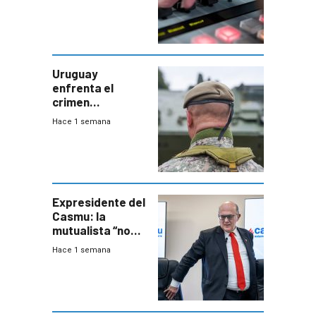
Uruguay
enfrenta el
crimen
organizado con
Hace 1 semana
capacidades “de
otra época”,
aseguró
especialista en
seguridad
Expresidente del
Casmu: la
mutualista “no
está para pagar”
Hace 1 semana
a interventores
“amigos del
gobierno”