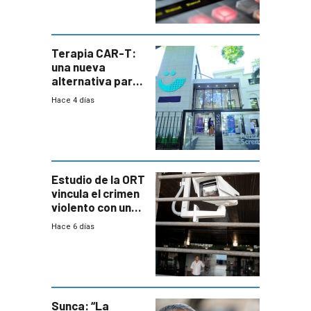
Terapia CAR-T:
una nueva
alternativa para
niños y
Hace 4 días
adolescentes
con cáncer
Estudio de la ORT
vincula el crimen
violento con una
menor creación
Hace 6 días
de empresas
formales en el
área
metropolitana
Sunca: “La