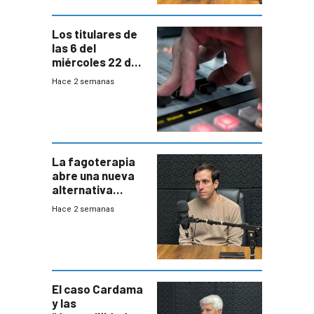
Los titulares de
las 6 del
miércoles 22 de
julio de 2026
Hace 2 semanas
La fagoterapia
abre una nueva
alternativa
contra bacterias
Hace 2 semanas
resistentes:
Uruguay
exportará a Chile
terapia
innovadora
El caso Cardama
y las