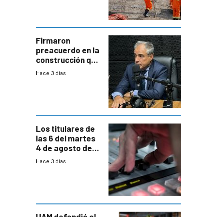
construcción
aumentará
costos y obligará
a revisar
proyectos
Firmaron
preacuerdo en la
construcción que
comprende
Hace 3 días
reducción
paulatina de
carga horaria
Los titulares de
las 6 del martes
4 de agosto de
2026
Hace 3 días
UAM defendió el