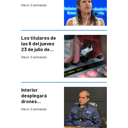
declaración de
Hace 2 semanas
Cardona y
“demoras” en
acuerdo entre
empresa y
gobierno
Los titulares de
las 6 del jueves
23 de julio de
2026
Hace 2 semanas
Interior
desplegará
drones
autónomos para
Hace 2 semanas
responder a
emergencias
desde agosto