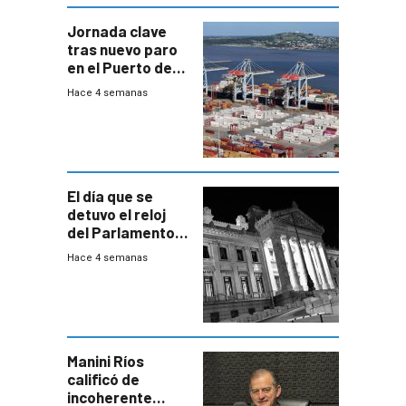
Jornada clave
tras nuevo paro
en el Puerto de
Montevideo
Hace 4 semanas
El día que se
detuvo el reloj
del Parlamento
para negociar
Hace 4 semanas
una Rendición de
Cuentas
Manini Ríos
calificó de
incoherente