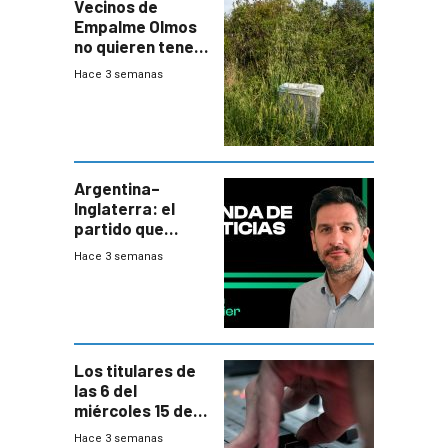
Vecinos de
Empalme Olmos
no quieren tener
cerca una planta
Hace 3 semanas
de tratamiento
de residuos e
impulsan
plebiscito
departamental
Argentina–
Inglaterra: el
partido que
nunca termina
Hace 3 semanas
Los titulares de
las 6 del
miércoles 15 de
julio de 2026
Hace 3 semanas