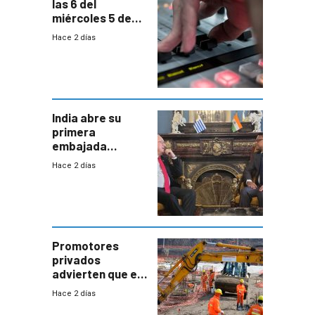
las 6 del
miércoles 5 de
agosto de 2026
Hace 2 días
India abre su
primera
embajada
residente en
Hace 2 días
Uruguay y crecen
las expectativas
por un vínculo
comercial con
enorme
potencial
Promotores
privados
advierten que el
nuevo convenio
Hace 2 días
de la