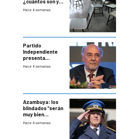
¿cuántos son y
en dónde están?
Hace 4 semanas
Partido
Independiente
presenta
demanda civil
Hace 4 semanas
para intentar
frenar Casupá
Azambuya: los
blindados “serán
muy bien
recibidos” por los
Hace 4 semanas
vecinos