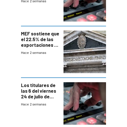
Hace 2 semanas
MEF sostiene que
el 22.5% de las
exportaciones a
EE.UU se verán
Hace 2 semanas
afectadas por la
suba arancelaria
de Trump
Los titulares de
las 6 del viernes
24 de julio de
2026
Hace 2 semanas