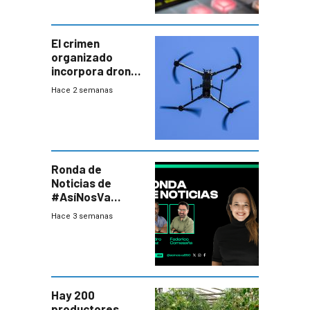
El crimen
organizado
incorpora drones
y abre un nuevo
Hace 2 semanas
desafío para la
seguridad
Ronda de
Noticias de
#AsíNosVa
(20/7/26)
Hace 3 semanas
Hay 200
productores