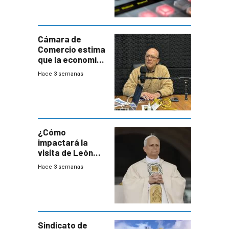
Cámara de
Comercio estima
que la economía
crecerá 1,6%
Hace 3 semanas
este año, pero
advierte una
desaceleración
del consumo
¿Cómo
impactará la
visita de León
XIV a Uruguay?
Hace 3 semanas
Sindicato de