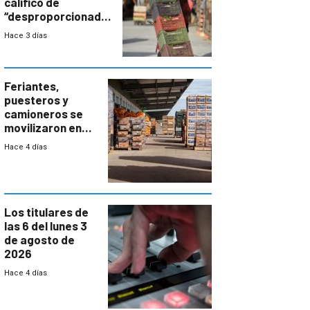
calificó de
“desproporcionado”
el bloqueo de
Hace 3 días
accesos
Feriantes,
puesteros y
camioneros se
movilizaron en
rechazo a
Hace 4 días
cambios de
horario en UAM
Los titulares de
las 6 del lunes 3
de agosto de
2026
Hace 4 días