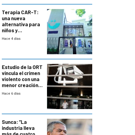
Terapia CAR-T:
una nueva
alternativa para
niños y
adolescentes
Hace 4 días
con cáncer
Estudio de la ORT
vincula el crimen
violento con una
menor creación
de empresas
Hace 6 días
formales en el
área
metropolitana
Sunca: “La
industria lleva
más de cuatro