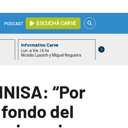
ESCUCHÁ CARVE
PODCAST
Informativo Carve
Así nos va
Lun. a Vie. | 6 hs
Lun. a Vie. | 9 h
Nicolás Lussich y Miguel Nogueira
Patricia Madri
 INISA: “Por
 fondo del