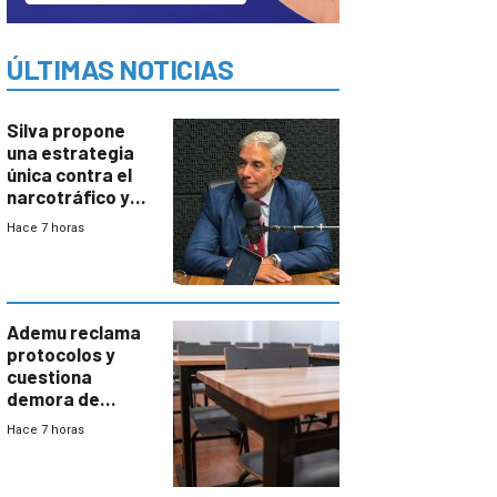
ÚLTIMAS NOTICIAS
Silva propone
una estrategia
única contra el
narcotráfico y
mayor
Hace 7 horas
coordinación
entre Interior y
Defensa
Ademu reclama
protocolos y
cuestiona
demora de
Primaria ante
Hace 7 horas
docente con
antecedentes de
violencia