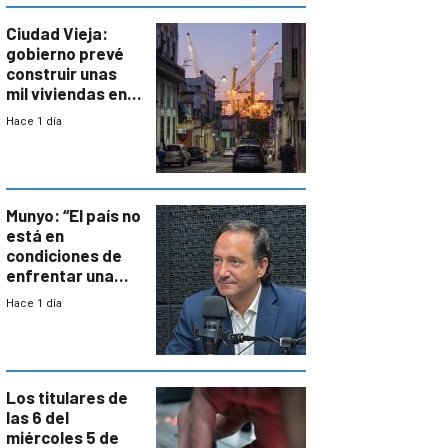
Ciudad Vieja:
gobierno prevé
construir unas
mil viviendas en
un plan de
Hace 1 día
repoblamiento,
entre siete y
ocho años
Munyo: “El país no
está en
condiciones de
enfrentar una
reducción de la
Hace 1 día
semana laboral”
Los titulares de
las 6 del
miércoles 5 de