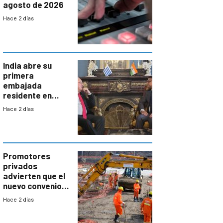
agosto de 2026
Hace 2 días
India abre su
primera
embajada
residente en
Uruguay y crecen
Hace 2 días
las expectativas
por un vínculo
comercial con
enorme
potencial
Promotores
privados
advierten que el
nuevo convenio
de la
Hace 2 días
construcción
aumentará