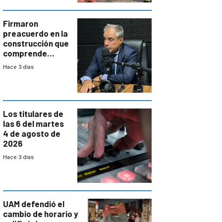
costos y obligará
a revisar
proyectos
Firmaron
preacuerdo en la
construcción que
comprende
reducción
Hace 3 días
paulatina de
carga horaria
Los titulares de
las 6 del martes
4 de agosto de
2026
Hace 3 días
UAM defendió el
cambio de horario y