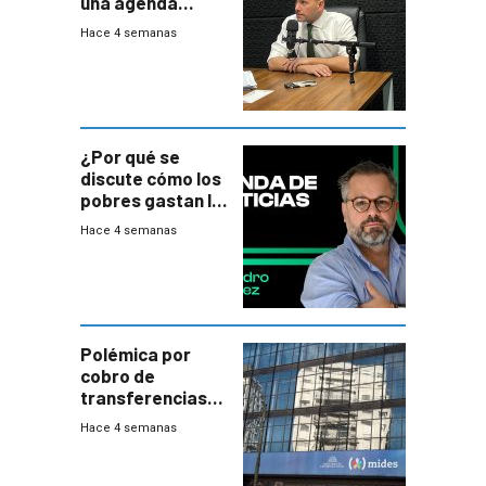
una agenda
destructiva”
Hace 4 semanas
¿Por qué se
discute cómo los
pobres gastan la
plata?
Hace 4 semanas
Polémica por
cobro de
transferencias
del Mides en
Hace 4 semanas
efectivo