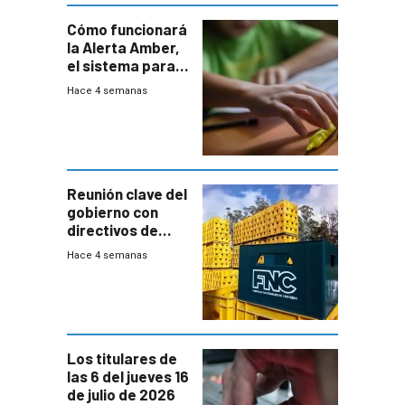
Cómo funcionará
la Alerta Amber,
el sistema para
la búsqueda
Hace 4 semanas
temprana de
menores
ausentes
Reunión clave del
gobierno con
directivos de
Fábricas
Hace 4 semanas
Nacionales de
Cervezas
Los titulares de
las 6 del jueves 16
de julio de 2026