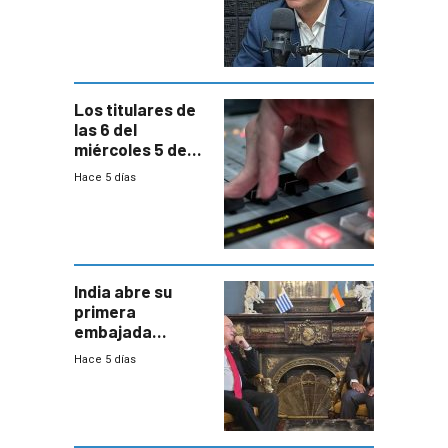
reducción de la
semana laboral”
Los titulares de
las 6 del
miércoles 5 de
agosto de 2026
Hace 5 días
India abre su
primera
embajada
residente en
Hace 5 días
Uruguay y crecen
las expectativas
por un vínculo
comercial con