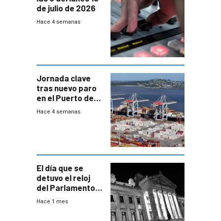
de julio de 2026
Hace 4 semanas
Jornada clave
tras nuevo paro
en el Puerto de
Montevideo
Hace 4 semanas
El día que se
detuvo el reloj
del Parlamento
para negociar
Hace 1 mes
una Rendición de
Cuentas