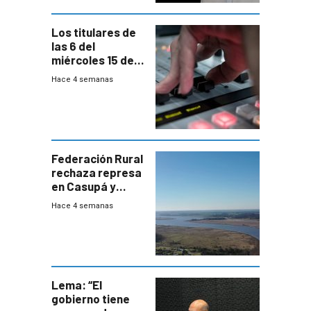
Los titulares de
las 6 del
miércoles 15 de
julio de 2026
Hace 4 semanas
Federación Rural
rechaza represa
en Casupá y
firma demanda
Hace 4 semanas
del PN
Lema: “El
gobierno tiene