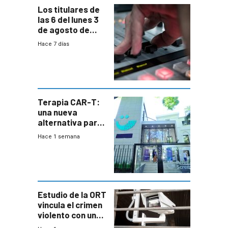
Los titulares de
las 6 del lunes 3
de agosto de
2026
Hace 7 días
Terapia CAR-T:
una nueva
alternativa para
niños y
Hace 1 semana
adolescentes
con cáncer
Estudio de la ORT
vincula el crimen
violento con una
menor creación