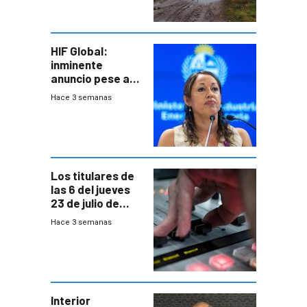
seguro
HIF Global:
inminente
anuncio pese a
declaración de
Hace 3 semanas
Cardona y
“demoras” en
acuerdo entre
empresa y
gobierno
Los titulares de
las 6 del jueves
23 de julio de
2026
Hace 3 semanas
Interior