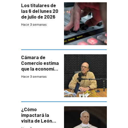
Los titulares de
las 6 del lunes 20
de julio de 2026
Hace 3 semanas
Cámara de
Comercio estima
que la economía
crecerá 1,6%
Hace 3 semanas
este año, pero
advierte una
desaceleración
del consumo
¿Cómo
impactará la
visita de León
XIV a Uruguay?