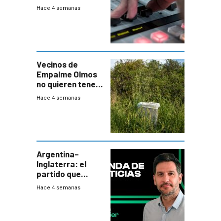
Hace 4 semanas
Vecinos de
Empalme Olmos
no quieren tener
cerca una planta
Hace 4 semanas
de tratamiento
de residuos e
impulsan
plebiscito
departamental
Argentina–
Inglaterra: el
partido que
nunca termina
Hace 4 semanas