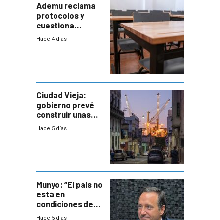
Ademu reclama
protocolos y
cuestiona
demora de
Hace 4 días
Primaria ante
docente con
antecedentes de
violencia
Ciudad Vieja:
gobierno prevé
construir unas
mil viviendas en
Hace 5 días
un plan de
repoblamiento,
entre siete y
ocho años
Munyo: “El país no
está en
condiciones de
enfrentar una
Hace 5 días