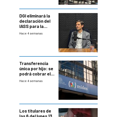
DGI eliminará la
declaración del
IASS para la
mayoría de los
Hace 4 semanas
jubilados
Transferencia
única por hijo: se
podrá cobrar el
100% en efectivo
Hace 4 semanas
y no habrá
trazabilidad del
Mides
Los titulares de
las 6 del lunes 13