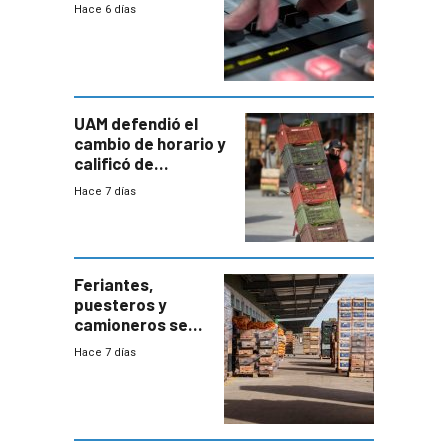
2026
Hace 6 días
UAM defendió el
cambio de horario y
calificó de
“desproporcionado”
Hace 7 días
el bloqueo de
accesos
Feriantes,
puesteros y
camioneros se
movilizaron en
Hace 7 días
rechazo a
cambios de
horario en UAM