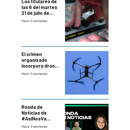
Los titulares de
las 6 del martes
21 de julio de
2026
Hace 3 semanas
El crimen
organizado
incorpora drones
y abre un nuevo
Hace 3 semanas
desafío para la
seguridad
Ronda de
Noticias de
#AsíNosVa
(20/7/26)
Hace 3 semanas