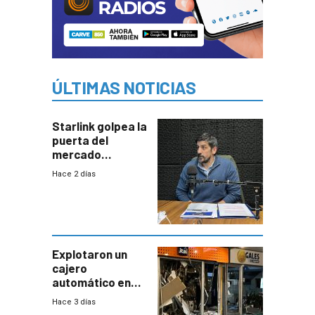
ÚLTIMAS NOTICIAS
Starlink golpea la
puerta del
mercado
uruguayo y Antel
Hace 2 días
responde:
“Quizás no sea
Antel la que
tenga que estar
con mayor
miedo”
Explotaron un
cajero
automático en
Parque Miramar;
Hace 3 días
hay 3 detenidos