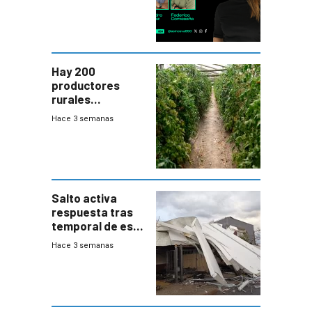
Hay 200
productores
rurales
afectados tras
Hace 3 semanas
temporal en zona
de Salto
Salto activa
respuesta tras
temporal de este
sábado con
Hace 3 semanas
destrozos e
impacto a la
granja