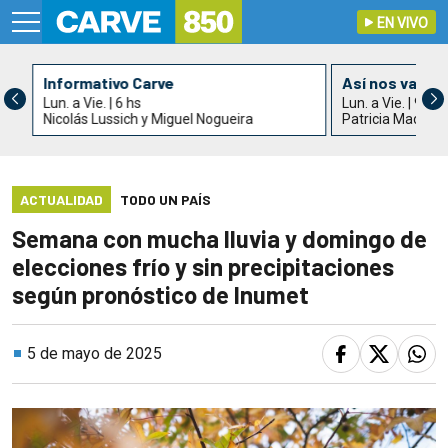
EN VIVO
Informativo Carve
Así nos va
Lun. a Vie. | 6 hs
Lun. a Vie. | 9 hs
Nicolás Lussich y Miguel Nogueira
Patricia Madrid
ACTUALIDAD
TODO UN PAÍS
Semana con mucha lluvia y domingo de
elecciones frío y sin precipitaciones
según pronóstico de Inumet
5 de mayo de 2025