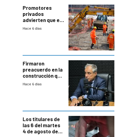
enorme
potencial
Promotores
privados
advierten que el
nuevo convenio
Hace 6 días
de la
construcción
aumentará
costos y obligará
a revisar
proyectos
Firmaron
preacuerdo en la
construcción que
comprende
Hace 6 días
reducción
paulatina de
carga horaria
Los titulares de
las 6 del martes
4 de agosto de