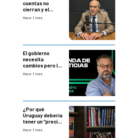
cuentas no
cierran y el
balance del
Hace 1 mes
gobierno es
insatisfactorio”
El gobierno
necesita
cambios pero los
ministros tienen
Hace 1 mes
mejor imagen
que el presidente
¿Por qué
Uruguay debería
tener un “precio
único” en los
Hace 1 mes
libros que