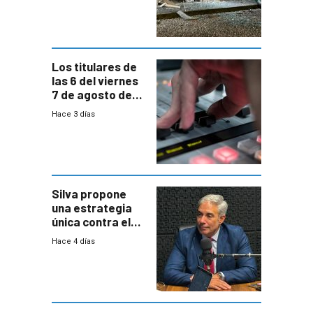
Los titulares de
las 6 del viernes
7 de agosto de
2026
Hace 3 días
Silva propone
una estrategia
única contra el
narcotráfico y
Hace 4 días
mayor
coordinación
entre Interior y
Defensa