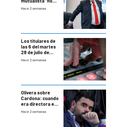
mutualista “no
está para pagar”
Hace 2 semanas
a interventores
“amigos del
gobierno”
Los titulares de
las 6 del martes
28 de julio de
2026
Hace 2 semanas
Olivera sobre
Cardona: cuando
era directora en
UTE “no era muy
Hace 2 semanas
afín” a HIF Global