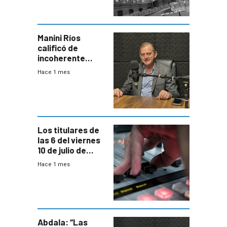
Manini Ríos
calificó de
incoherente
decisión de
Hace 1 mes
Coalición de no
votar Rendición
en general
Los titulares de
las 6 del viernes
10 de julio de
2026
Hace 1 mes
Abdala: “Las