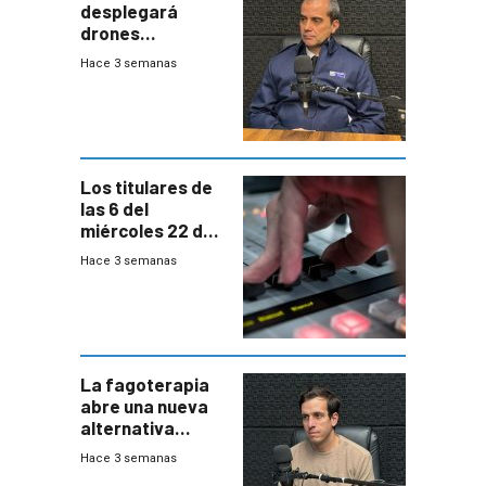
desplegará
drones
autónomos para
Hace 3 semanas
responder a
emergencias
desde agosto
Los titulares de
las 6 del
miércoles 22 de
julio de 2026
Hace 3 semanas
La fagoterapia
abre una nueva
alternativa
contra bacterias
Hace 3 semanas
resistentes: