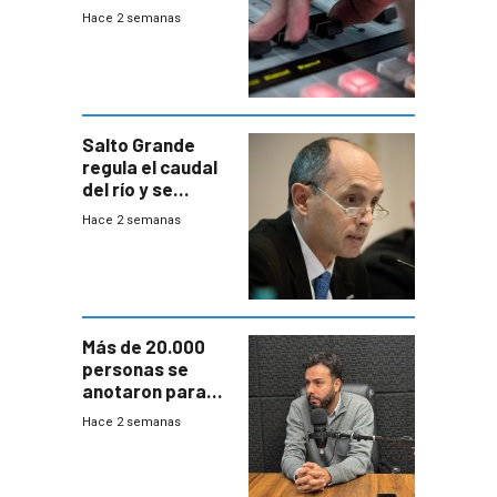
2026
Hace 2 semanas
Salto Grande
regula el caudal
del río y se
prepara para un
Hace 2 semanas
escenario de
fuertes crecidas
Más de 20.000
personas se
anotaron para
las pruebas
Hace 2 semanas
Acredita que la
ANEP impulsa
para terminar