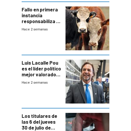
Fallo en primera
instancia
responsabiliza al
Estado por falta
Hace 2 semanas
de controles en
República
Ganadera
Luis Lacalle Pou
es el líder político
mejor valorado
del país, según
Hace 2 semanas
encuesta de
Equipos
Consultores
Los titulares de
las 6 del jueves
30 de julio de