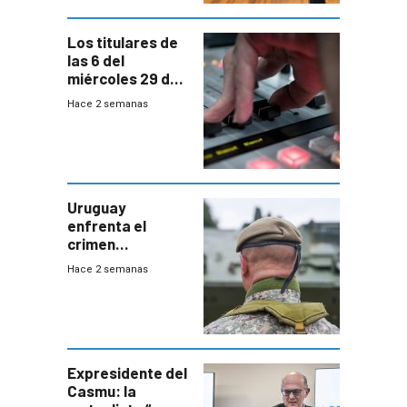
Bachillerato
Los titulares de
las 6 del
miércoles 29 de
julio de 2026
Hace 2 semanas
Uruguay
enfrenta el
crimen
organizado con
Hace 2 semanas
capacidades “de
otra época”,
aseguró
especialista en
seguridad
Expresidente del
Casmu: la