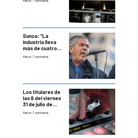
Hace 1 semana
de empresas
formales en el
área
metropolitana
Sunca: “La
industria lleva
más de cuatro
meses sin
Hace 1 semana
convenio
colectivo”
Los titulares de
las 6 del viernes
31 de julio de
2026
Hace 1 semana