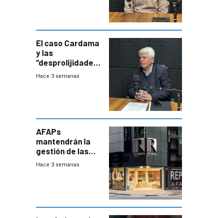
Uruguay
exportará a Chile
terapia
innovadora
El caso Cardama
y las
“desprolijidades”
que la
Hace 3 semanas
investigadora ha
encontrado
AFAPs
mantendrán la
gestión de las
cuentas
Hace 3 semanas
individuales