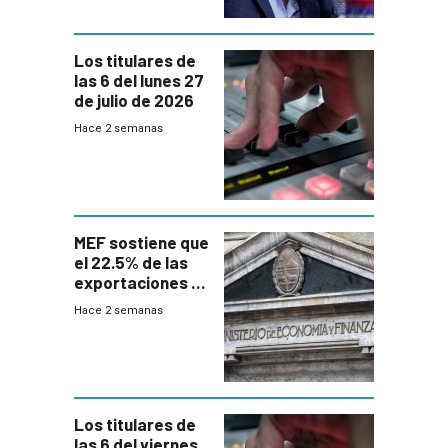
Los titulares de
las 6 del lunes 27
de julio de 2026
Hace 2 semanas
MEF sostiene que
el 22.5% de las
exportaciones a
EE.UU se verán
Hace 2 semanas
afectadas por la
suba arancelaria
de Trump
Los titulares de
las 6 del viernes