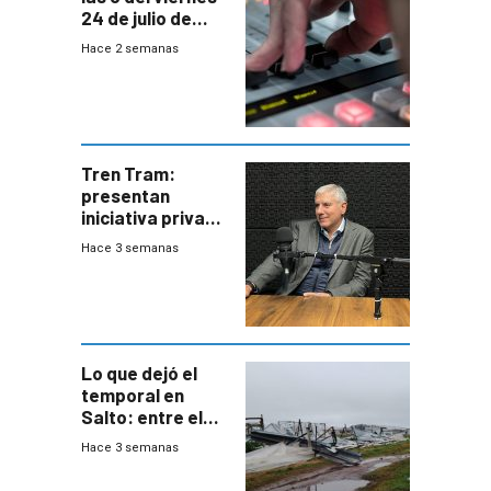
24 de julio de
2026
Hace 2 semanas
Tren Tram:
presentan
iniciativa privada
para una red de
Hace 3 semanas
cinco líneas en el
área
metropolitana
Lo que dejó el
temporal en
Salto: entre el
impacto
Hace 3 semanas
emocional y las
pérdidas sin