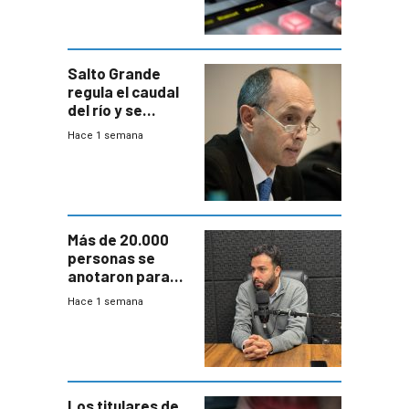
Salto Grande
regula el caudal
del río y se
prepara para un
Hace 1 semana
escenario de
fuertes crecidas
Más de 20.000
personas se
anotaron para
las pruebas
Hace 1 semana
Acredita que la
ANEP impulsa
para terminar
Bachillerato
Los titulares de