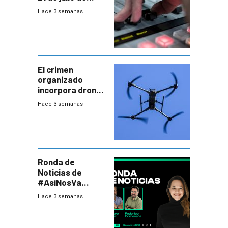
2026
Hace 3 semanas
El crimen
organizado
incorpora drones
y abre un nuevo
Hace 3 semanas
desafío para la
seguridad
Ronda de
Noticias de
#AsíNosVa
(20/7/26)
Hace 3 semanas