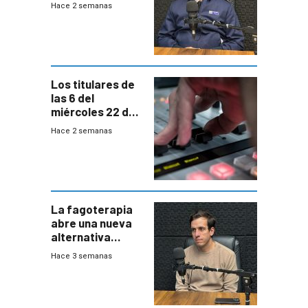
autónomos para
Hace 2 semanas
responder a
emergencias
desde agosto
Los titulares de
las 6 del
miércoles 22 de
julio de 2026
Hace 2 semanas
La fagoterapia
abre una nueva
alternativa
contra bacterias
Hace 3 semanas
resistentes:
Uruguay
exportará a Chile
terapia