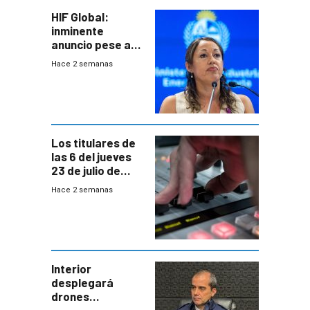
HIF Global:
inminente
anuncio pese a
declaración de
Hace 2 semanas
Cardona y
“demoras” en
acuerdo entre
empresa y
gobierno
Los titulares de
las 6 del jueves
23 de julio de
2026
Hace 2 semanas
Interior
desplegará
drones