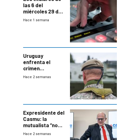
las 6 del
miércoles 29 de
julio de 2026
Hace 1 semana
Uruguay
enfrenta el
crimen
organizado con
Hace 2 semanas
capacidades “de
otra época”,
aseguró
especialista en
seguridad
Expresidente del
Casmu: la
mutualista “no
está para pagar”
Hace 2 semanas
a interventores