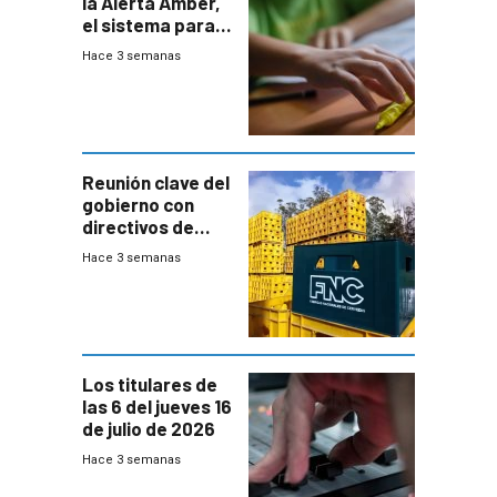
la Alerta Amber,
el sistema para
la búsqueda
Hace 3 semanas
temprana de
menores
ausentes
Reunión clave del
gobierno con
directivos de
Fábricas
Hace 3 semanas
Nacionales de
Cervezas
Los titulares de
las 6 del jueves 16
de julio de 2026
Hace 3 semanas