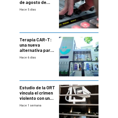
de agosto de
2026
Hace 5 días
Terapia CAR-T:
una nueva
alternativa para
niños y
Hace 6 días
adolescentes
con cáncer
Estudio de la ORT
vincula el crimen
violento con una
menor creación
Hace 1 semana
de empresas
formales en el