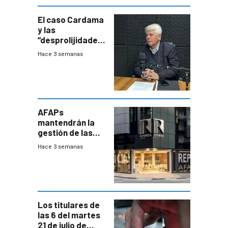
innovadora
El caso Cardama
y las
“desprolijidades”
que la
Hace 3 semanas
investigadora ha
encontrado
AFAPs
mantendrán la
gestión de las
cuentas
Hace 3 semanas
individuales
Los titulares de
las 6 del martes
21 de julio de