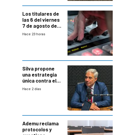
Los titulares de
las 6 del viernes
7 de agosto de
2026
Hace 23 horas
Silva propone
una estrategia
única contra el
narcotráfico y
Hace 2 días
mayor
coordinación
entre Interior y
Defensa
Ademu reclama
protocolos y