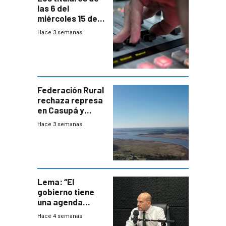
las 6 del
miércoles 15 de
julio de 2026
Hace 3 semanas
Federación Rural
rechaza represa
en Casupá y
firma demanda
Hace 3 semanas
del PN
Lema: “El
gobierno tiene
una agenda
destructiva”
Hace 4 semanas