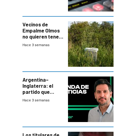
Vecinos de
Empalme Olmos
no quieren tener
cerca una planta
Hace 3 semanas
de tratamiento
de residuos e
impulsan
plebiscito
departamental
Argentina–
Inglaterra: el
partido que
nunca termina
Hace 3 semanas
Los titulares de