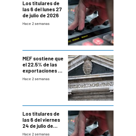
Los titulares de
las 6 del lunes 27
de julio de 2026
Hace 2 semanas
MEF sostiene que
el 22.5% de las
exportaciones a
EE.UU se verán
Hace 2 semanas
afectadas por la
suba arancelaria
de Trump
Los titulares de
las 6 del viernes
24 de julio de
2026
Hace 2 semanas