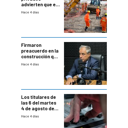
advierten que el
nuevo convenio
Hace 4 días
de la
construcción
aumentará
costos y obligará
a revisar
proyectos
Firmaron
preacuerdo en la
construcción que
comprende
Hace 4 días
reducción
paulatina de
carga horaria
Los titulares de
las 6 del martes
4 de agosto de
2026
Hace 4 días