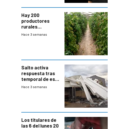
Hay 200
productores
rurales
afectados tras
Hace 3 semanas
temporal en zona
de Salto
Salto activa
respuesta tras
temporal de este
sábado con
Hace 3 semanas
destrozos e
impacto a la
granja
Los titulares de
las 6 del lunes 20