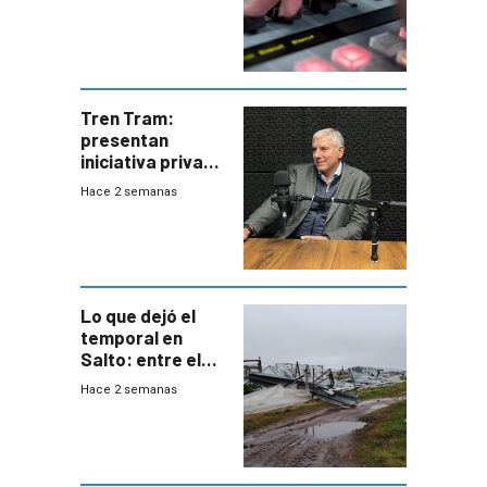
Tren Tram:
presentan
iniciativa privada
para una red de
Hace 2 semanas
cinco líneas en el
área
metropolitana
Lo que dejó el
temporal en
Salto: entre el
impacto
Hace 2 semanas
emocional y las
pérdidas sin
seguro