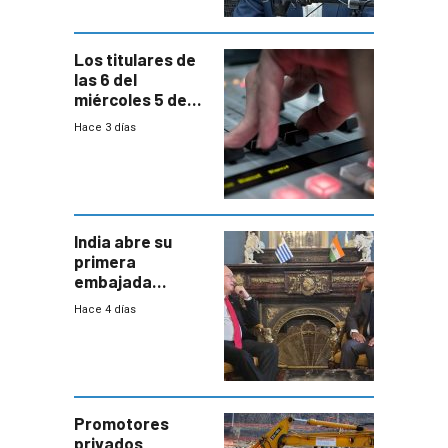
Los titulares de
las 6 del
miércoles 5 de
agosto de 2026
Hace 3 días
India abre su
primera
embajada
residente en
Hace 4 días
Uruguay y crecen
las expectativas
por un vínculo
comercial con
enorme
potencial
Promotores
privados