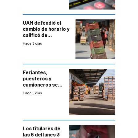
UAM defendió el
cambio de horario y
calificó de
“desproporcionado”
Hace 5 días
el bloqueo de
accesos
Feriantes,
puesteros y
camioneros se
movilizaron en
Hace 5 días
rechazo a
cambios de
horario en UAM
Los titulares de
las 6 del lunes 3