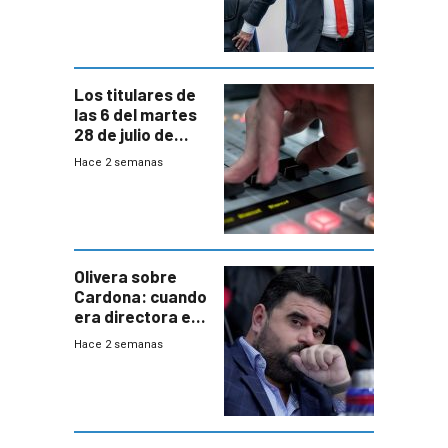
“amigos del
gobierno”
Los titulares de
las 6 del martes
28 de julio de
2026
Hace 2 semanas
Olivera sobre
Cardona: cuando
era directora en
UTE “no era muy
Hace 2 semanas
afín” a HIF Global