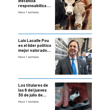
instancia
responsabiliza al
Estado por falta
Hace 1 semana
de controles en
República
Ganadera
Luis Lacalle Pou
es el líder político
mejor valorado
del país, según
Hace 1 semana
encuesta de
Equipos
Consultores
Los titulares de
las 6 del jueves
30 de julio de
2026
Hace 1 semana