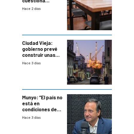
cuestiona
demora de
Hace 2 días
Primaria ante
docente con
antecedentes de
violencia
Ciudad Vieja:
gobierno prevé
construir unas
mil viviendas en
Hace 3 días
un plan de
repoblamiento,
entre siete y
ocho años
Munyo: “El país no
está en
condiciones de
enfrentar una
Hace 3 días
reducción de la
semana laboral”