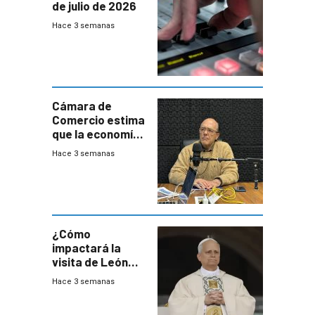
de julio de 2026
Hace 3 semanas
Cámara de
Comercio estima
que la economía
crecerá 1,6%
Hace 3 semanas
este año, pero
advierte una
desaceleración
del consumo
¿Cómo
impactará la
visita de León
XIV a Uruguay?
Hace 3 semanas