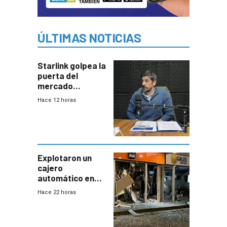
ÚLTIMAS NOTICIAS
Starlink golpea la
puerta del
mercado
uruguayo y Antel
Hace 12 horas
responde:
“Quizás no sea
Antel la que
tenga que estar
con mayor
miedo”
Explotaron un
cajero
automático en
Parque Miramar;
Hace 22 horas
hay 3 detenidos