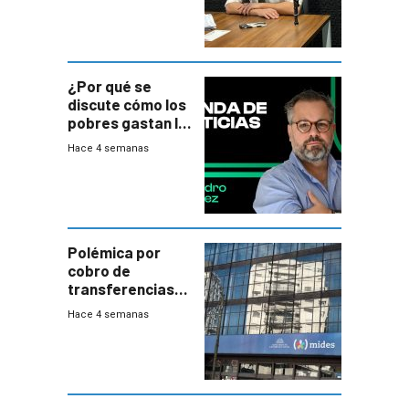
¿Por qué se
discute cómo los
pobres gastan la
plata?
Hace 4 semanas
Polémica por
cobro de
transferencias
del Mides en
Hace 4 semanas
efectivo