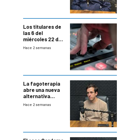
emergencias
desde agosto
Los titulares de
las 6 del
miércoles 22 de
julio de 2026
Hace 2 semanas
La fagoterapia
abre una nueva
alternativa
contra bacterias
Hace 2 semanas
resistentes:
Uruguay
exportará a Chile
terapia
innovadora