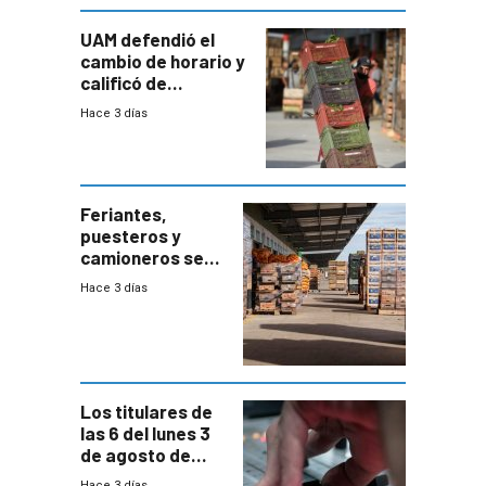
UAM defendió el
cambio de horario y
calificó de
“desproporcionado”
Hace 3 días
el bloqueo de
accesos
Feriantes,
puesteros y
camioneros se
movilizaron en
Hace 3 días
rechazo a
cambios de
horario en UAM
Los titulares de
las 6 del lunes 3
de agosto de
2026
Hace 3 días