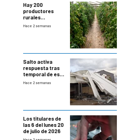
Hay 200
productores
rurales
afectados tras
Hace 2 semanas
temporal en zona
de Salto
Salto activa
respuesta tras
temporal de este
sábado con
Hace 2 semanas
destrozos e
impacto a la
granja
Los titulares de
las 6 del lunes 20
de julio de 2026
Hace 2 semanas