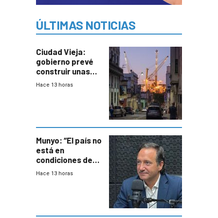
ÚLTIMAS NOTICIAS
Ciudad Vieja:
gobierno prevé
construir unas
mil viviendas en
Hace 13 horas
un plan de
repoblamiento,
entre siete y
ocho años
Munyo: “El país no
está en
condiciones de
enfrentar una
Hace 13 horas
reducción de la
semana laboral”