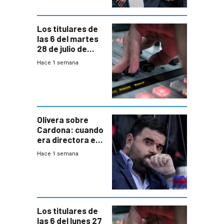
Los titulares de
las 6 del martes
28 de julio de
2026
Hace 1 semana
Olivera sobre
Cardona: cuando
era directora en
UTE “no era muy
Hace 1 semana
afín” a HIF Global
Los titulares de
las 6 del lunes 27