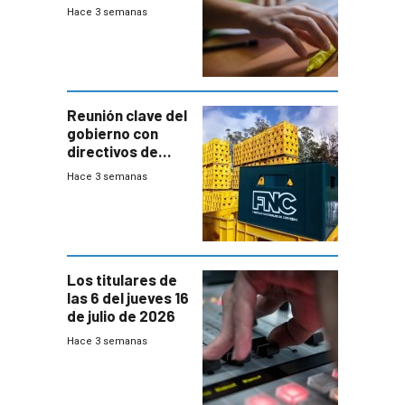
la búsqueda
Hace 3 semanas
temprana de
menores
ausentes
Reunión clave del
gobierno con
directivos de
Fábricas
Hace 3 semanas
Nacionales de
Cervezas
Los titulares de
las 6 del jueves 16
de julio de 2026
Hace 3 semanas