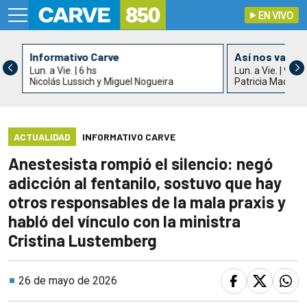
EN VIVO
Informativo Carve
Así nos va
Lun. a Vie. | 6 hs
Lun. a Vie. | 9 hs
Nicolás Lussich y Miguel Nogueira
Patricia Madrid
ACTUALIDAD
INFORMATIVO CARVE
Anestesista rompió el silencio: negó
adicción al fentanilo, sostuvo que hay
otros responsables de la mala praxis y
habló del vínculo con la ministra
Cristina Lustemberg
26 de mayo de 2026