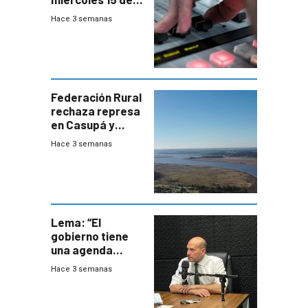
julio de 2026
Hace 3 semanas
Federación Rural
rechaza represa
en Casupá y
firma demanda
Hace 3 semanas
del PN
Lema: “El
gobierno tiene
una agenda
destructiva”
Hace 3 semanas