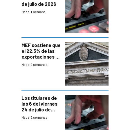
de julio de 2026
Hace 1 semana
MEF sostiene que
el 22.5% de las
exportaciones a
EE.UU se verán
Hace 2 semanas
afectadas por la
suba arancelaria
de Trump
Los titulares de
las 6 del viernes
24 de julio de
2026
Hace 2 semanas