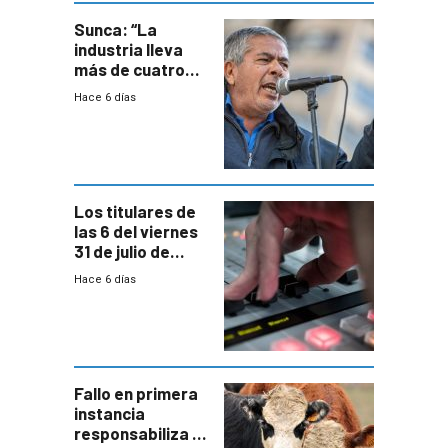
Sunca: “La
industria lleva
más de cuatro
meses sin
Hace 6 días
convenio
colectivo”
Los titulares de
las 6 del viernes
31 de julio de
2026
Hace 6 días
Fallo en primera
instancia
responsabiliza al