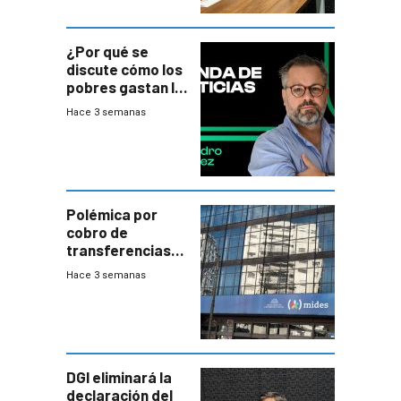
¿Por qué se
discute cómo los
pobres gastan la
plata?
Hace 3 semanas
Polémica por
cobro de
transferencias
del Mides en
Hace 3 semanas
efectivo
DGI eliminará la
declaración del