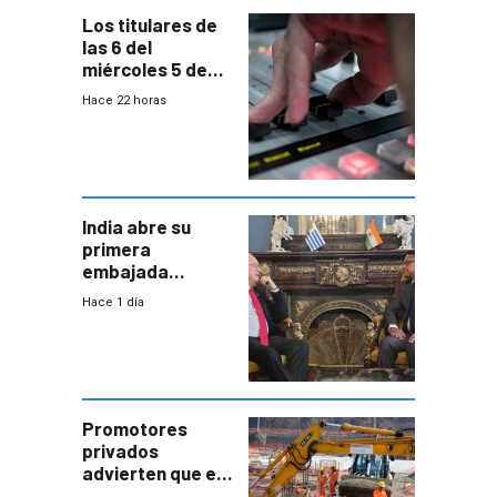
Los titulares de
las 6 del
miércoles 5 de
agosto de 2026
Hace 22 horas
India abre su
primera
embajada
residente en
Hace 1 día
Uruguay y crecen
las expectativas
por un vínculo
comercial con
enorme
potencial
Promotores
privados
advierten que el
nuevo convenio