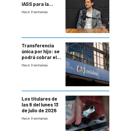
IASS para la
mayoría de los
Hace 3 semanas
jubilados
Transferencia
única por hijo: se
podrá cobrar el
100% en efectivo
Hace 3 semanas
y no habrá
trazabilidad del
Mides
Los titulares de
las 6 del lunes 13
de julio de 2026
Hace 3 semanas