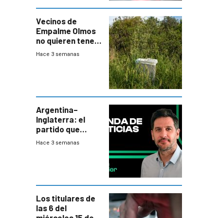
Vecinos de
Empalme Olmos
no quieren tener
cerca una planta
Hace 3 semanas
de tratamiento
de residuos e
impulsan
plebiscito
departamental
Argentina–
Inglaterra: el
partido que
nunca termina
Hace 3 semanas
Los titulares de
las 6 del
miércoles 15 de