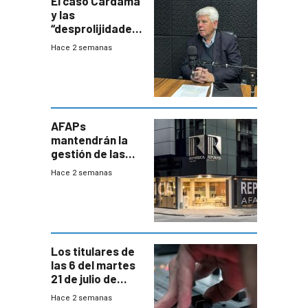
El caso Cardama
y las
“desprolijidades”
que la
Hace 2 semanas
investigadora ha
encontrado
AFAPs
mantendrán la
gestión de las
cuentas
Hace 2 semanas
individuales
Los titulares de
las 6 del martes
21 de julio de
2026
Hace 2 semanas