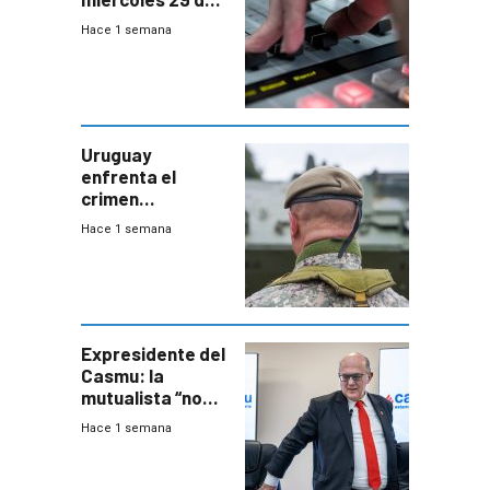
julio de 2026
Hace 1 semana
Uruguay
enfrenta el
crimen
organizado con
Hace 1 semana
capacidades “de
otra época”,
aseguró
especialista en
seguridad
Expresidente del
Casmu: la
mutualista “no
está para pagar”
Hace 1 semana
a interventores
“amigos del
gobierno”