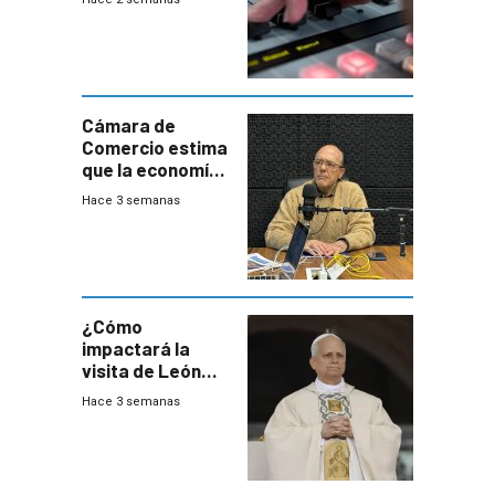
Cámara de
Comercio estima
que la economía
crecerá 1,6%
Hace 3 semanas
este año, pero
advierte una
desaceleración
del consumo
¿Cómo
impactará la
visita de León
XIV a Uruguay?
Hace 3 semanas