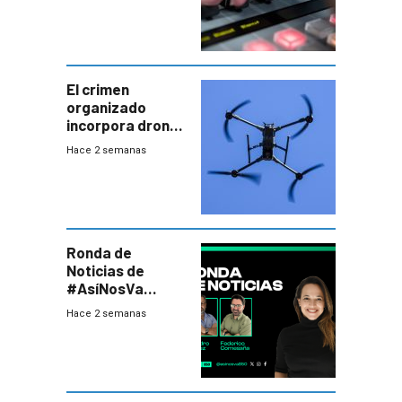
El crimen
organizado
incorpora drones
y abre un nuevo
Hace 2 semanas
desafío para la
seguridad
Ronda de
Noticias de
#AsíNosVa
(20/7/26)
Hace 2 semanas