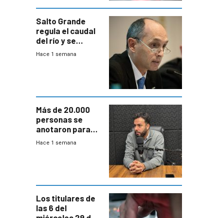
Salto Grande
regula el caudal
del río y se
prepara para un
Hace 1 semana
escenario de
fuertes crecidas
Más de 20.000
personas se
anotaron para
las pruebas
Hace 1 semana
Acredita que la
ANEP impulsa
para terminar
Bachillerato
Los titulares de
las 6 del
miércoles 29 de