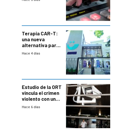
Terapia CAR-T:
una nueva
alternativa para
niños y
Hace 4 días
adolescentes
con cáncer
Estudio de la ORT
vincula el crimen
violento con una
menor creación
Hace 6 días
de empresas
formales en el
área
metropolitana