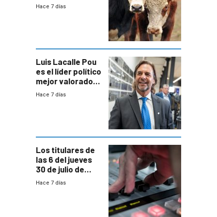
Estado por falta
Hace 7 días
de controles en
República
Ganadera
Luis Lacalle Pou
es el líder político
mejor valorado
del país, según
Hace 7 días
encuesta de
Equipos
Consultores
Los titulares de
las 6 del jueves
30 de julio de
2026
Hace 7 días