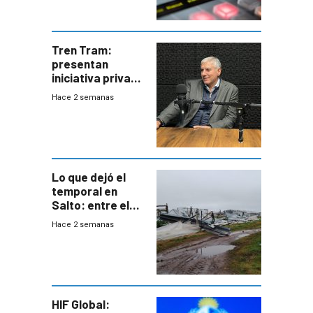
Tren Tram:
presentan
iniciativa privada
para una red de
Hace 2 semanas
cinco líneas en el
área
metropolitana
Lo que dejó el
temporal en
Salto: entre el
impacto
Hace 2 semanas
emocional y las
pérdidas sin
seguro
HIF Global: