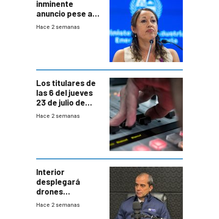
inminente
anuncio pese a
declaración de
Hace 2 semanas
Cardona y
“demoras” en
acuerdo entre
empresa y
gobierno
Los titulares de
las 6 del jueves
23 de julio de
2026
Hace 2 semanas
Interior
desplegará
drones
autónomos para
Hace 2 semanas
responder a