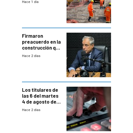
Hace 1 día
de la
construcción
aumentará
costos y obligará
a revisar
proyectos
Firmaron
preacuerdo en la
construcción que
comprende
Hace 2 días
reducción
paulatina de
carga horaria
Los titulares de
las 6 del martes
4 de agosto de
2026
Hace 2 días