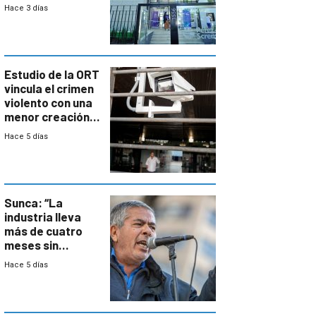
adolescentes
Hace 3 días
con cáncer
Estudio de la ORT
vincula el crimen
violento con una
menor creación
de empresas
Hace 5 días
formales en el
área
metropolitana
Sunca: “La
industria lleva
más de cuatro
meses sin
convenio
Hace 5 días
colectivo”