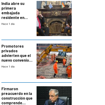
India abre su
primera
embajada
residente en
Uruguay y crecen
Hace 1 día
las expectativas
por un vínculo
comercial con
enorme
potencial
Promotores
privados
advierten que el
nuevo convenio
de la
Hace 1 día
construcción
aumentará
costos y obligará
a revisar
proyectos
Firmaron
preacuerdo en la
construcción que
comprende