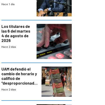
reducción
Hace 1 día
paulatina de
carga horaria
Los titulares de
las 6 del martes
4 de agosto de
2026
Hace 2 días
UAM defendió el
cambio de horario y
calificó de
“desproporcionado”
el bloqueo de
Hace 2 días
accesos