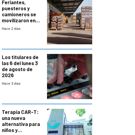
Feriantes,
puesteros y
camioneros se
movilizaron en
rechazo a
Hace 2 días
cambios de
horario en UAM
Los titulares de
las 6 del lunes 3
de agosto de
2026
Hace 3 días
Terapia CAR-T:
una nueva
alternativa para
niños y