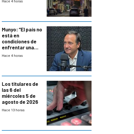
Hace 4 horas
repoblamiento,
entre siete y
ocho años
Munyo: “El país no
está en
condiciones de
enfrentar una
reducción de la
Hace 4 horas
semana laboral”
Los titulares de
las 6 del
miércoles 5 de
agosto de 2026
Hace 13 horas