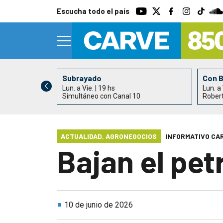
Escucha todo el país
Subrayado
Con 
Lun. a Vie. | 19 hs
Lun. a 
0
Simultáneo con Canal 10
Rober
ACTUALIDAD
,
AGRONEGOCIOS
INFORMATIVO CA
Bajan el pet
10 de junio de 2026