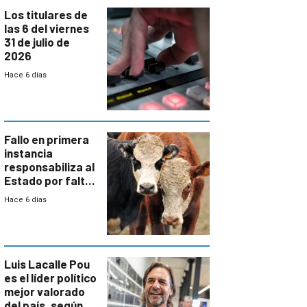
Los titulares de
las 6 del viernes
31 de julio de
2026
Hace 6 días
Fallo en primera
instancia
responsabiliza al
Estado por falta
de controles en
Hace 6 días
República
Ganadera
Luis Lacalle Pou
es el líder político
mejor valorado
del país, según