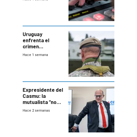
Uruguay
enfrenta el
crimen
organizado con
Hace 1 semana
capacidades “de
otra época”,
aseguró
especialista en
seguridad
Expresidente del
Casmu: la
mutualista “no
está para pagar”
Hace 2 semanas
a interventores
“amigos del
gobierno”