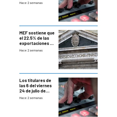
Hace 2 semanas
MEF sostiene que
el 22.5% de las
exportaciones a
EE.UU se verán
Hace 2 semanas
afectadas por la
suba arancelaria
de Trump
Los titulares de
las 6 del viernes
24 de julio de
2026
Hace 2 semanas