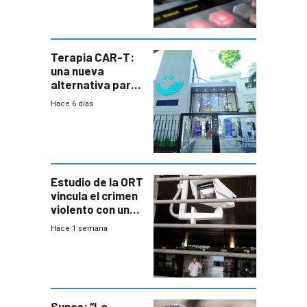
Terapia CAR-T:
una nueva
alternativa para
niños y
Hace 6 días
adolescentes
con cáncer
Estudio de la ORT
vincula el crimen
violento con una
menor creación
Hace 1 semana
de empresas
formales en el
área
metropolitana
Sunca: “La