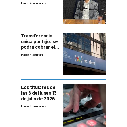
mayoría de los
Hace 4 semanas
jubilados
Transferencia
única por hijo: se
podrá cobrar el
100% en efectivo
Hace 4 semanas
y no habrá
trazabilidad del
Mides
Los titulares de
las 6 del lunes 13
de julio de 2026
Hace 4 semanas