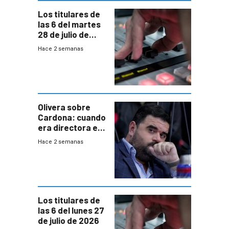
Los titulares de
las 6 del martes
28 de julio de
2026
Hace 2 semanas
Olivera sobre
Cardona: cuando
era directora en
UTE “no era muy
Hace 2 semanas
afín” a HIF Global
Los titulares de
las 6 del lunes 27
de julio de 2026