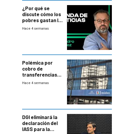
¿Por qué se
discute cómo los
pobres gastan la
plata?
Hace 4 semanas
Polémica por
cobro de
transferencias
del Mides en
Hace 4 semanas
efectivo
DGI eliminará la
declaración del
IASS para la