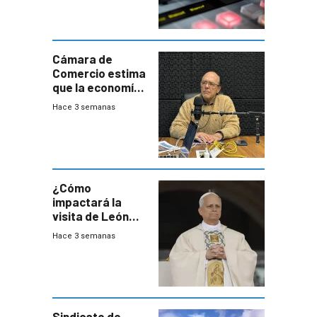
Cámara de
Comercio estima
que la economía
crecerá 1,6%
Hace 3 semanas
este año, pero
advierte una
desaceleración
del consumo
¿Cómo
impactará la
visita de León
XIV a Uruguay?
Hace 3 semanas
Sindicato de