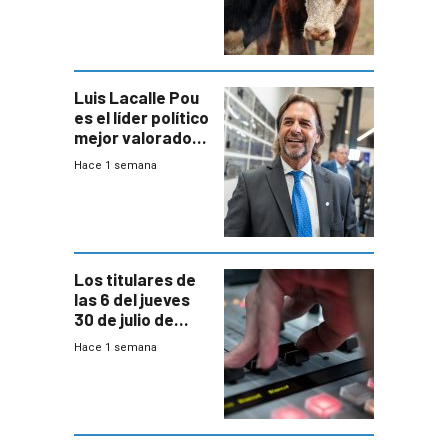
República
Ganadera
Luis Lacalle Pou
es el líder político
mejor valorado
del país, según
Hace 1 semana
encuesta de
Equipos
Consultores
Los titulares de
las 6 del jueves
30 de julio de
2026
Hace 1 semana