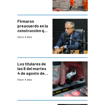
construcción
aumentará
costos y obligará
a revisar
proyectos
Firmaron
preacuerdo en la
construcción que
comprende
Hace 4 días
reducción
paulatina de
carga horaria
Los titulares de
las 6 del martes
4 de agosto de
2026
Hace 4 días