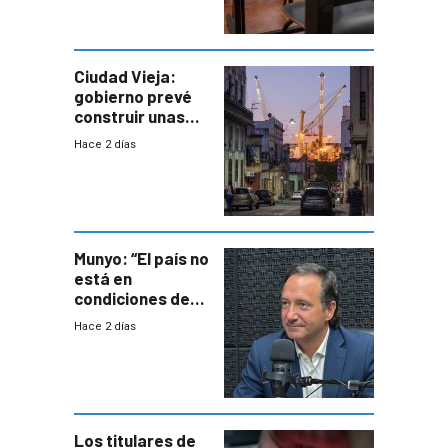
antecedentes de
violencia
Ciudad Vieja:
gobierno prevé
construir unas
mil viviendas en
Hace 2 días
un plan de
repoblamiento,
entre siete y
ocho años
Munyo: “El país no
está en
condiciones de
enfrentar una
Hace 2 días
reducción de la
semana laboral”
Los titulares de