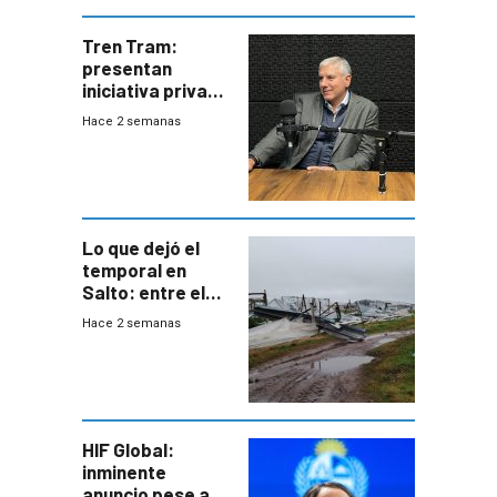
Tren Tram:
presentan
iniciativa privada
para una red de
Hace 2 semanas
cinco líneas en el
área
metropolitana
Lo que dejó el
temporal en
Salto: entre el
impacto
Hace 2 semanas
emocional y las
pérdidas sin
seguro
HIF Global:
inminente
anuncio pese a