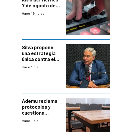
7 de agosto de
2026
Hace 19 horas
Silva propone
una estrategia
única contra el
narcotráfico y
Hace 1 día
mayor
coordinación
entre Interior y
Defensa
Ademu reclama
protocolos y
cuestiona
demora de
Hace 1 día
Primaria ante
docente con