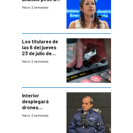
declaración de
Hace 2 semanas
Cardona y
“demoras” en
acuerdo entre
empresa y
gobierno
Los titulares de
las 6 del jueves
23 de julio de
2026
Hace 2 semanas
Interior
desplegará
drones
autónomos para
Hace 2 semanas
responder a
emergencias
desde agosto