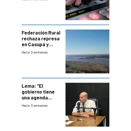
Federación Rural
rechaza represa
en Casupá y
firma demanda
Hace 3 semanas
del PN
Lema: “El
gobierno tiene
una agenda
destructiva”
Hace 3 semanas