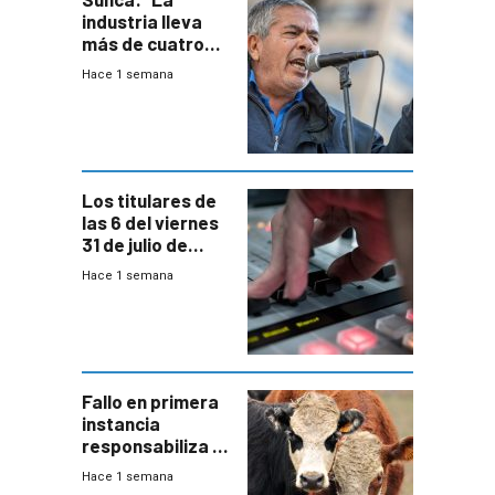
industria lleva
más de cuatro
meses sin
Hace 1 semana
convenio
colectivo”
Los titulares de
las 6 del viernes
31 de julio de
2026
Hace 1 semana
Fallo en primera
instancia
responsabiliza al
Estado por falta
Hace 1 semana
de controles en