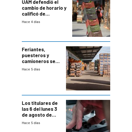
UAM defendió el
cambio de horario y
calificó de
“desproporcionado”
Hace 4 días
el bloqueo de
accesos
Feriantes,
puesteros y
camioneros se
movilizaron en
Hace 5 días
rechazo a
cambios de
horario en UAM
Los titulares de
las 6 del lunes 3
de agosto de
2026
Hace 5 días