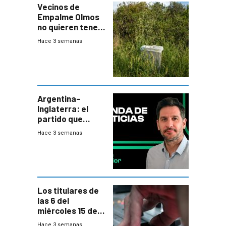
Vecinos de
Empalme Olmos
no quieren tener
cerca una planta
Hace 3 semanas
de tratamiento
de residuos e
impulsan
plebiscito
departamental
Argentina–
Inglaterra: el
partido que
nunca termina
Hace 3 semanas
Los titulares de
las 6 del
miércoles 15 de
julio de 2026
Hace 3 semanas