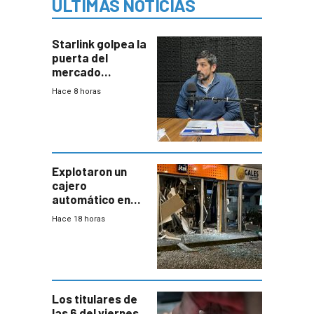
ÚLTIMAS NOTICIAS
Starlink golpea la
puerta del
mercado
uruguayo y Antel
Hace 8 horas
responde:
“Quizás no sea
Antel la que
tenga que estar
con mayor
miedo”
Explotaron un
cajero
automático en
Parque Miramar;
Hace 18 horas
hay 3 detenidos
Los titulares de
las 6 del viernes