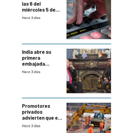
las 6 del
miércoles 5 de
agosto de 2026
Hace 3 días
India abre su
primera
embajada
residente en
Hace 3 días
Uruguay y crecen
las expectativas
por un vínculo
comercial con
enorme
potencial
Promotores
privados
advierten que el
nuevo convenio
Hace 3 días
de la