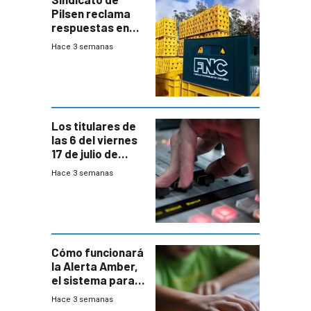
Pilsen reclama
respuestas en
medio de
Hace 3 semanas
conversaciones
entre el gobierno
y FNC
Los titulares de
las 6 del viernes
17 de julio de
2026
Hace 3 semanas
Cómo funcionará
la Alerta Amber,
el sistema para
la búsqueda
Hace 3 semanas
temprana de