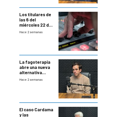
Los titulares de
las 6 del
miércoles 22 de
julio de 2026
Hace 2 semanas
La fagoterapia
abre una nueva
alternativa
contra bacterias
Hace 2 semanas
resistentes:
Uruguay
exportará a Chile
terapia
innovadora
El caso Cardama
y las