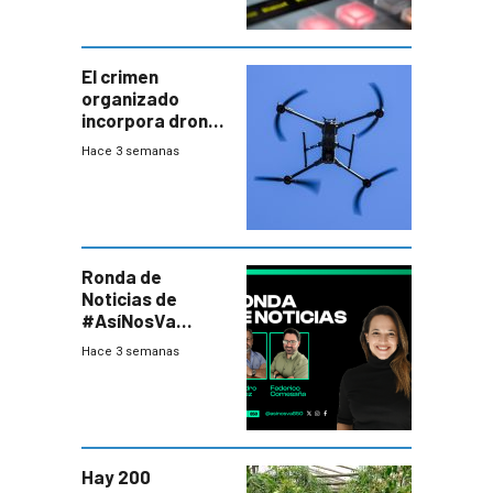
El crimen
organizado
incorpora drones
y abre un nuevo
Hace 3 semanas
desafío para la
seguridad
Ronda de
Noticias de
#AsíNosVa
(20/7/26)
Hace 3 semanas
Hay 200