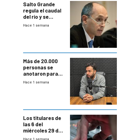
Salto Grande
regula el caudal
del río y se
prepara para un
Hace 1 semana
escenario de
fuertes crecidas
Más de 20.000
personas se
anotaron para
las pruebas
Hace 1 semana
Acredita que la
ANEP impulsa
para terminar
Bachillerato
Los titulares de
las 6 del
miércoles 29 de
julio de 2026
Hace 1 semana