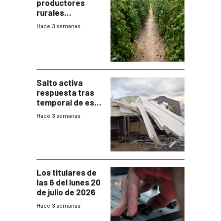
productores
rurales
afectados tras
Hace 3 semanas
temporal en zona
de Salto
Salto activa
respuesta tras
temporal de este
sábado con
Hace 3 semanas
destrozos e
impacto a la
granja
Los titulares de
las 6 del lunes 20
de julio de 2026
Hace 3 semanas