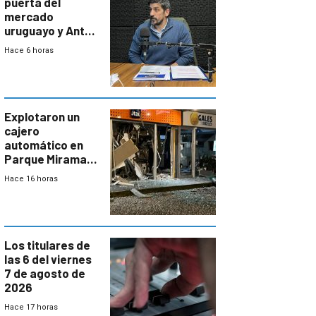
puerta del
mercado
uruguayo y Antel
responde:
Hace 6 horas
“Quizás no sea
Antel la que
tenga que estar
con mayor
miedo”
Explotaron un
cajero
automático en
Parque Miramar;
hay 3 detenidos
Hace 16 horas
Los titulares de
las 6 del viernes
7 de agosto de
2026
Hace 17 horas