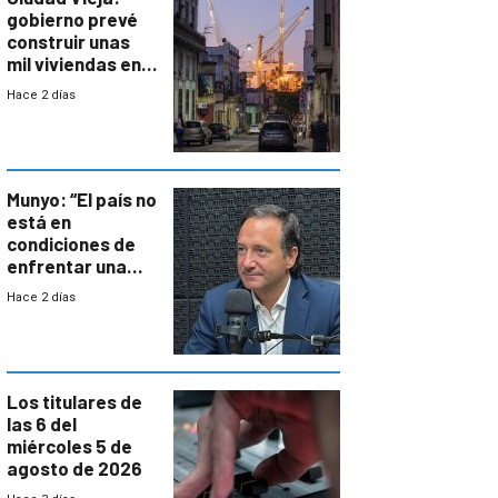
gobierno prevé
construir unas
mil viviendas en
un plan de
Hace 2 días
repoblamiento,
entre siete y
ocho años
Munyo: “El país no
está en
condiciones de
enfrentar una
reducción de la
Hace 2 días
semana laboral”
Los titulares de
las 6 del
miércoles 5 de
agosto de 2026