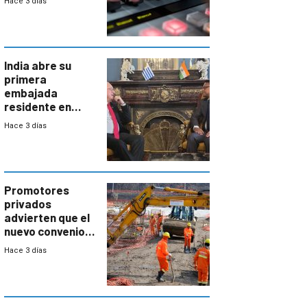
Hace 3 días
India abre su
primera
embajada
residente en
Uruguay y crecen
Hace 3 días
las expectativas
por un vínculo
comercial con
enorme
potencial
Promotores
privados
advierten que el
nuevo convenio
de la
Hace 3 días
construcción
aumentará
costos y obligará
a revisar