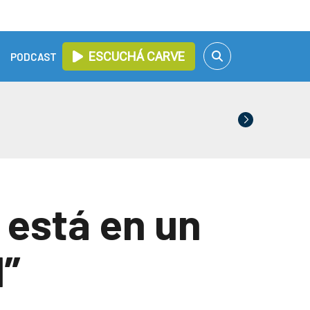
ESCUCHÁ CARVE
PODCAST
 está en un
l”