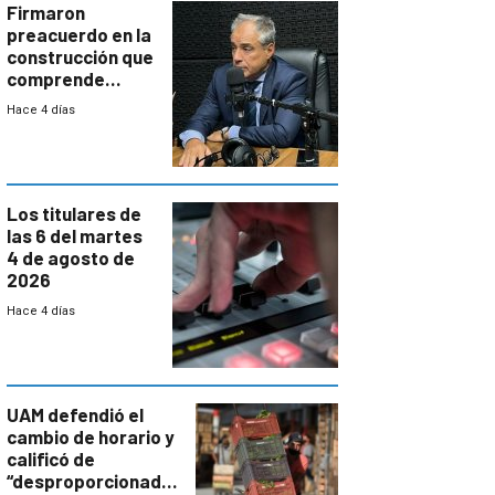
proyectos
Firmaron
preacuerdo en la
construcción que
comprende
reducción
Hace 4 días
paulatina de
carga horaria
Los titulares de
las 6 del martes
4 de agosto de
2026
Hace 4 días
UAM defendió el
cambio de horario y
calificó de
“desproporcionado”