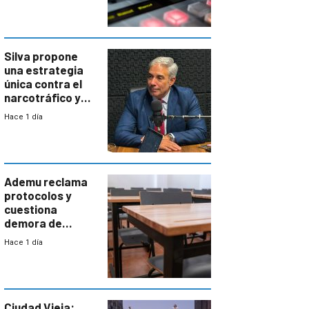
Silva propone
una estrategia
única contra el
narcotráfico y
mayor
Hace 1 día
coordinación
entre Interior y
Defensa
Ademu reclama
protocolos y
cuestiona
demora de
Primaria ante
Hace 1 día
docente con
antecedentes de
violencia
Ciudad Vieja: