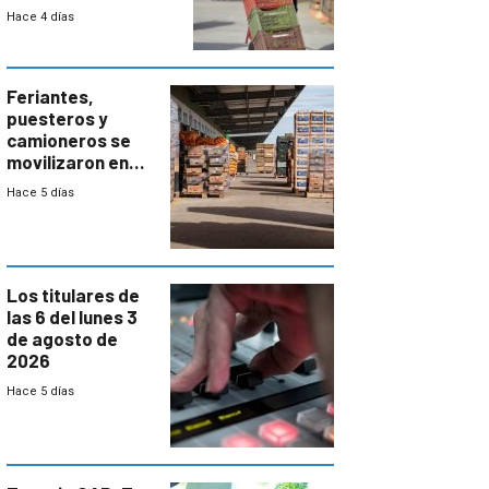
el bloqueo de
Hace 4 días
accesos
Feriantes,
puesteros y
camioneros se
movilizaron en
rechazo a
Hace 5 días
cambios de
horario en UAM
Los titulares de
las 6 del lunes 3
de agosto de
2026
Hace 5 días