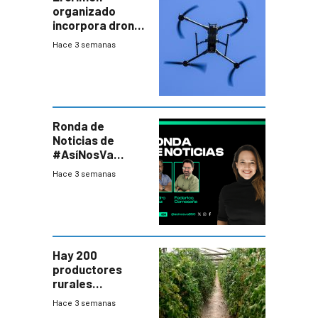
organizado
incorpora drones
y abre un nuevo
Hace 3 semanas
desafío para la
seguridad
Ronda de
Noticias de
#AsíNosVa
(20/7/26)
Hace 3 semanas
Hay 200
productores
rurales
afectados tras
Hace 3 semanas
temporal en zona