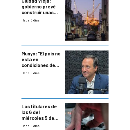
Ciudad Vieja:
gobierno prevé
construir unas
mil viviendas en
Hace 3 días
un plan de
repoblamiento,
entre siete y
ocho años
Munyo: “El país no
está en
condiciones de
enfrentar una
Hace 3 días
reducción de la
semana laboral”
Los titulares de
las 6 del
miércoles 5 de
agosto de 2026
Hace 3 días