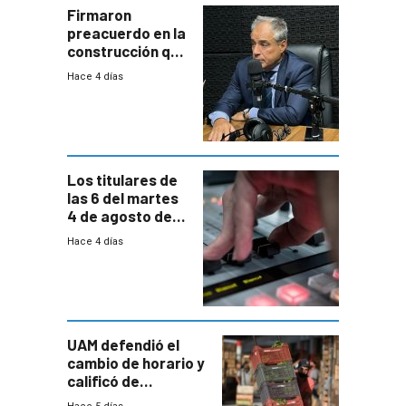
proyectos
Firmaron
preacuerdo en la
construcción que
comprende
Hace 4 días
reducción
paulatina de
carga horaria
Los titulares de
las 6 del martes
4 de agosto de
2026
Hace 4 días
UAM defendió el
cambio de horario y
calificó de
“desproporcionado”