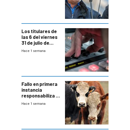
convenio
colectivo”
Los titulares de
las 6 del viernes
31 de julio de
2026
Hace 1 semana
Fallo en primera
instancia
responsabiliza al
Estado por falta
Hace 1 semana
de controles en
República
Ganadera