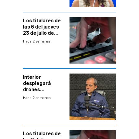
acuerdo entre
empresa y
gobierno
Los titulares de
las 6 del jueves
23 de julio de
2026
Hace 2 semanas
Interior
desplegará
drones
autónomos para
Hace 2 semanas
responder a
emergencias
desde agosto
Los titulares de