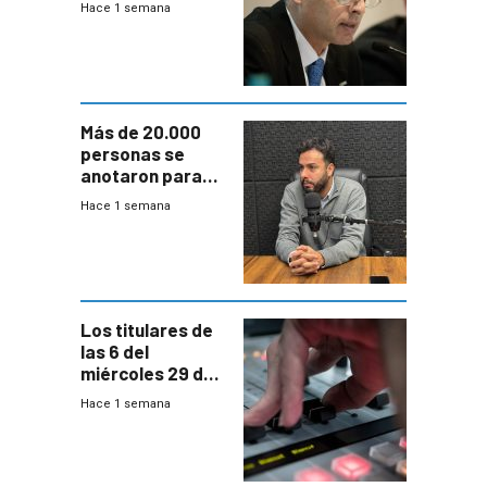
Hace 1 semana
escenario de
fuertes crecidas
Más de 20.000
personas se
anotaron para
las pruebas
Hace 1 semana
Acredita que la
ANEP impulsa
para terminar
Bachillerato
Los titulares de
las 6 del
miércoles 29 de
julio de 2026
Hace 1 semana