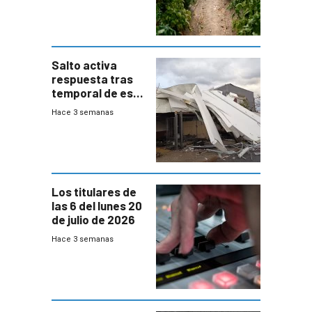
de Salto
Salto activa
respuesta tras
temporal de este
sábado con
Hace 3 semanas
destrozos e
impacto a la
granja
Los titulares de
las 6 del lunes 20
de julio de 2026
Hace 3 semanas