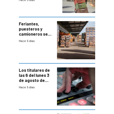
Hace 5 días
el bloqueo de
accesos
Feriantes,
puesteros y
camioneros se
movilizaron en
Hace 5 días
rechazo a
cambios de
horario en UAM
Los titulares de
las 6 del lunes 3
de agosto de
2026
Hace 5 días