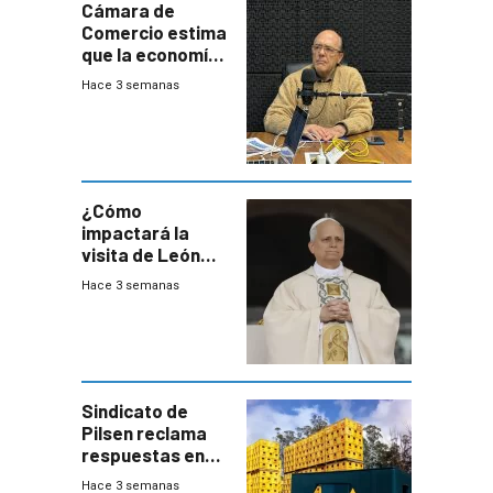
Cámara de
Comercio estima
que la economía
crecerá 1,6%
Hace 3 semanas
este año, pero
advierte una
desaceleración
del consumo
¿Cómo
impactará la
visita de León
XIV a Uruguay?
Hace 3 semanas
Sindicato de
Pilsen reclama
respuestas en
medio de
Hace 3 semanas