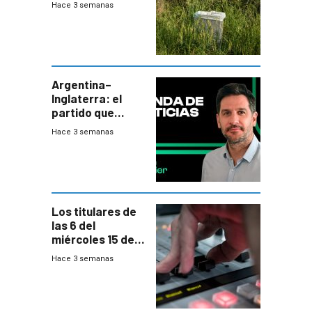
Hace 3 semanas
de tratamiento
de residuos e
impulsan
plebiscito
departamental
Argentina–
Inglaterra: el
partido que
nunca termina
Hace 3 semanas
Los titulares de
las 6 del
miércoles 15 de
julio de 2026
Hace 3 semanas