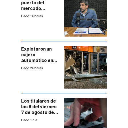
puerta del
mercado
uruguayo y Antel
Hace 14 horas
responde:
“Quizás no sea
Antel la que
tenga que estar
con mayor
miedo”
Explotaron un
cajero
automático en
Parque Miramar;
Hace 24 horas
hay 3 detenidos
Los titulares de
las 6 del viernes
7 de agosto de
2026
Hace 1 día