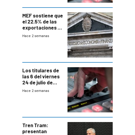
MEF sostiene que
el 22.5% de las
exportaciones a
EE.UU se verán
Hace 2 semanas
afectadas por la
suba arancelaria
de Trump
Los titulares de
las 6 del viernes
24 de julio de
2026
Hace 2 semanas
Tren Tram:
presentan