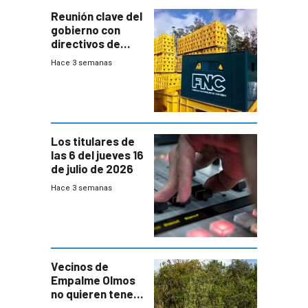
Reunión clave del
gobierno con
directivos de
Fábricas
Hace 3 semanas
Nacionales de
Cervezas
Los titulares de
las 6 del jueves 16
de julio de 2026
Hace 3 semanas
Vecinos de
Empalme Olmos
no quieren tener
cerca una planta