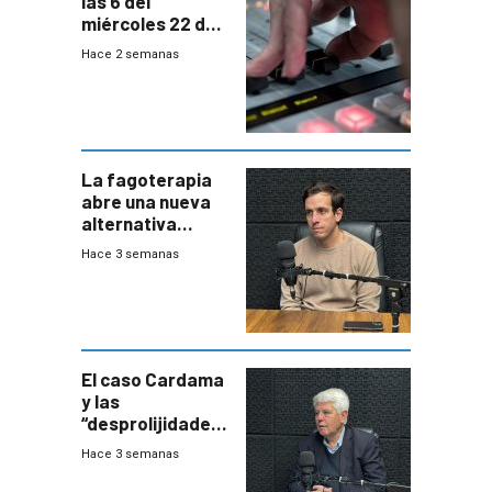
las 6 del
miércoles 22 de
julio de 2026
Hace 2 semanas
La fagoterapia
abre una nueva
alternativa
contra bacterias
Hace 3 semanas
resistentes:
Uruguay
exportará a Chile
terapia
innovadora
El caso Cardama
y las
“desprolijidades”
que la
Hace 3 semanas
investigadora ha
encontrado