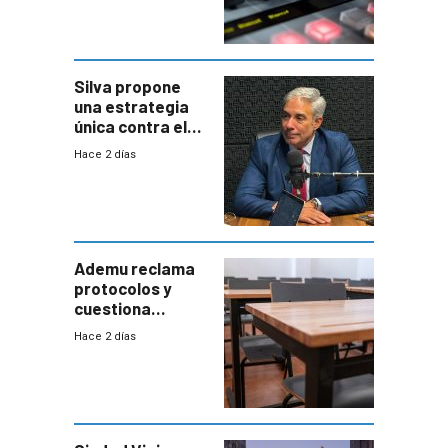
Silva propone
una estrategia
única contra el
narcotráfico y
Hace 2 días
mayor
coordinación
entre Interior y
Defensa
Ademu reclama
protocolos y
cuestiona
demora de
Hace 2 días
Primaria ante
docente con
antecedentes de
violencia