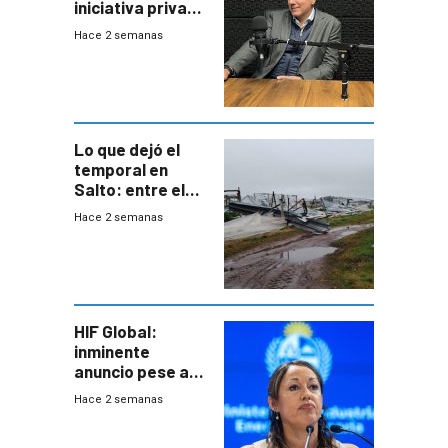
iniciativa privada
para una red de
Hace 2 semanas
cinco líneas en el
área
metropolitana
Lo que dejó el
temporal en
Salto: entre el
impacto
Hace 2 semanas
emocional y las
pérdidas sin
seguro
HIF Global:
inminente
anuncio pese a
declaración de
Hace 2 semanas
Cardona y
“demoras” en