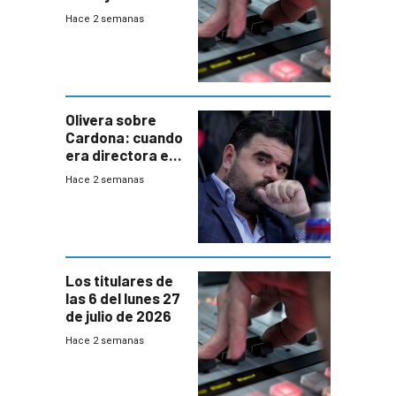
2026
Hace 2 semanas
Olivera sobre
Cardona: cuando
era directora en
UTE “no era muy
Hace 2 semanas
afín” a HIF Global
Los titulares de
las 6 del lunes 27
de julio de 2026
Hace 2 semanas