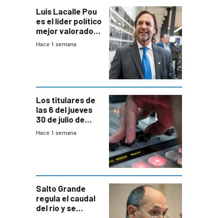
Luis Lacalle Pou
es el líder político
mejor valorado
del país, según
Hace 1 semana
encuesta de
Equipos
Consultores
Los titulares de
las 6 del jueves
30 de julio de
2026
Hace 1 semana
Salto Grande
regula el caudal
del río y se
prepara para un