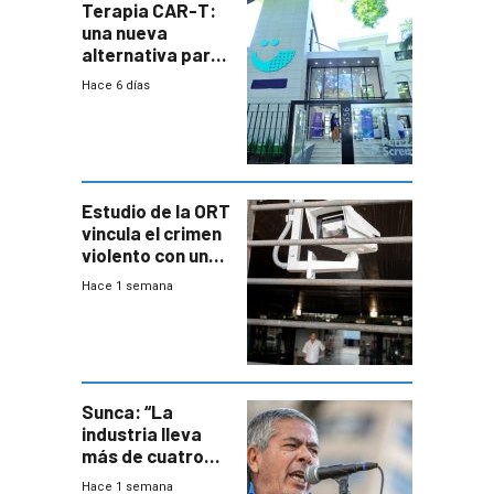
Terapia CAR-T:
una nueva
alternativa para
niños y
Hace 6 días
adolescentes
con cáncer
Estudio de la ORT
vincula el crimen
violento con una
menor creación
Hace 1 semana
de empresas
formales en el
área
metropolitana
Sunca: “La
industria lleva
más de cuatro
meses sin
Hace 1 semana