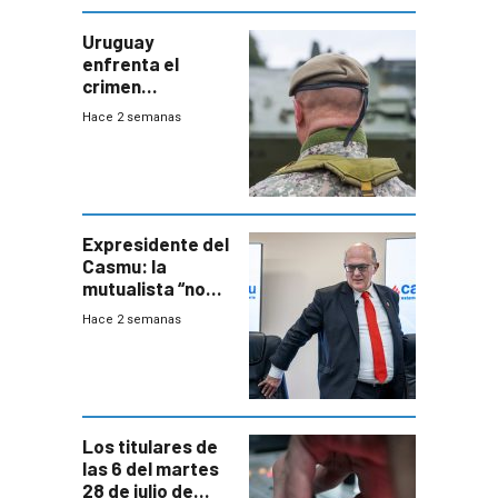
Uruguay
enfrenta el
crimen
organizado con
Hace 2 semanas
capacidades “de
otra época”,
aseguró
especialista en
seguridad
Expresidente del
Casmu: la
mutualista “no
está para pagar”
Hace 2 semanas
a interventores
“amigos del
gobierno”
Los titulares de
las 6 del martes
28 de julio de