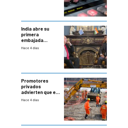
India abre su
primera
embajada
residente en
Hace 4 días
Uruguay y crecen
las expectativas
por un vínculo
comercial con
enorme
potencial
Promotores
privados
advierten que el
nuevo convenio
Hace 4 días
de la
construcción
aumentará
costos y obligará
a revisar