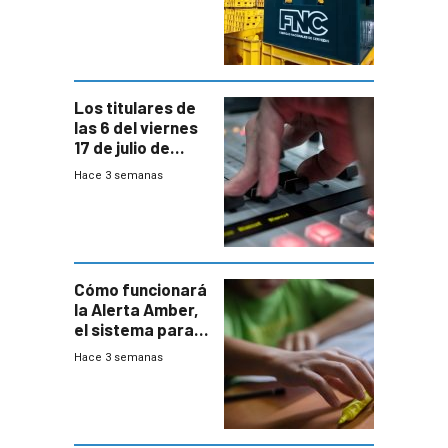
conversaciones
entre el gobierno
y FNC
Los titulares de
las 6 del viernes
17 de julio de
2026
Hace 3 semanas
Cómo funcionará
la Alerta Amber,
el sistema para
la búsqueda
Hace 3 semanas
temprana de
menores
ausentes