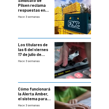
Sindicato de
Pilsen reclama
respuestas en
medio de
Hace 3 semanas
conversaciones
entre el gobierno
y FNC
Los titulares de
las 6 del viernes
17 de julio de
2026
Hace 3 semanas
Cómo funcionará
la Alerta Amber,
el sistema para
la búsqueda
Hace 3 semanas
temprana de