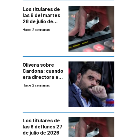
Los titulares de
las 6 del martes
28 de julio de
2026
Hace 2 semanas
Olivera sobre
Cardona: cuando
era directora en
UTE “no era muy
Hace 2 semanas
afín” a HIF Global
Los titulares de
las 6 del lunes 27
de julio de 2026