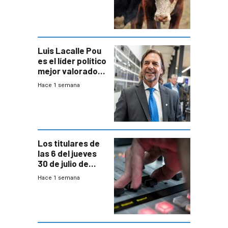
República
Ganadera
Luis Lacalle Pou
es el líder político
mejor valorado
del país, según
Hace 1 semana
encuesta de
Equipos
Consultores
Los titulares de
las 6 del jueves
30 de julio de
2026
Hace 1 semana