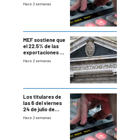
Hace 2 semanas
MEF sostiene que
el 22.5% de las
exportaciones a
EE.UU se verán
Hace 2 semanas
afectadas por la
suba arancelaria
de Trump
Los titulares de
las 6 del viernes
24 de julio de
2026
Hace 2 semanas