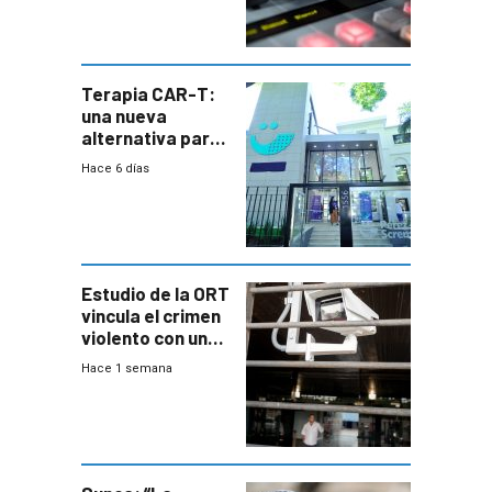
Terapia CAR-T:
una nueva
alternativa para
niños y
Hace 6 días
adolescentes
con cáncer
Estudio de la ORT
vincula el crimen
violento con una
menor creación
Hace 1 semana
de empresas
formales en el
área
metropolitana