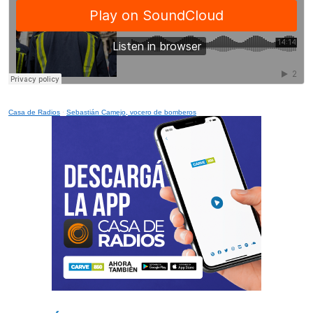
Casa de Radios
·
Sebastián Camejo, vocero de bomberos