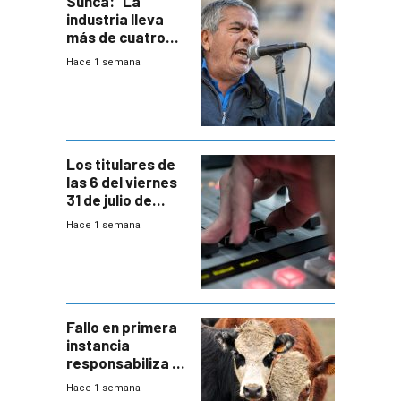
Sunca: “La
industria lleva
más de cuatro
meses sin
Hace 1 semana
convenio
colectivo”
Los titulares de
las 6 del viernes
31 de julio de
2026
Hace 1 semana
Fallo en primera
instancia
responsabiliza al
Estado por falta
Hace 1 semana
de controles en