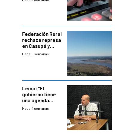
Federación Rural
rechaza represa
en Casupá y
firma demanda
Hace 3 semanas
del PN
Lema: “El
gobierno tiene
una agenda
destructiva”
Hace 4 semanas