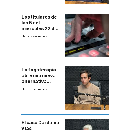
Los titulares de
las 6 del
miércoles 22 de
julio de 2026
Hace 2 semanas
La fagoterapia
abre una nueva
alternativa
contra bacterias
Hace 3 semanas
resistentes:
Uruguay
exportará a Chile
terapia
innovadora
El caso Cardama
y las