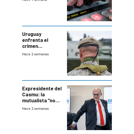
Uruguay
enfrenta el
crimen
organizado con
Hace 2 semanas
capacidades “de
otra época”,
aseguró
especialista en
seguridad
Expresidente del
Casmu: la
mutualista “no
está para pagar”
Hace 2 semanas
a interventores
“amigos del
gobierno”