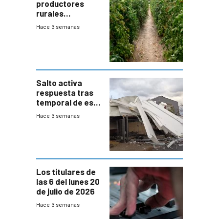
productores
rurales
afectados tras
Hace 3 semanas
temporal en zona
de Salto
Salto activa
respuesta tras
temporal de este
sábado con
Hace 3 semanas
destrozos e
impacto a la
granja
Los titulares de
las 6 del lunes 20
de julio de 2026
Hace 3 semanas