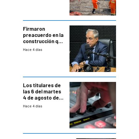
construcción
aumentará
costos y obligará
a revisar
proyectos
Firmaron
preacuerdo en la
construcción que
comprende
Hace 4 días
reducción
paulatina de
carga horaria
Los titulares de
las 6 del martes
4 de agosto de
2026
Hace 4 días