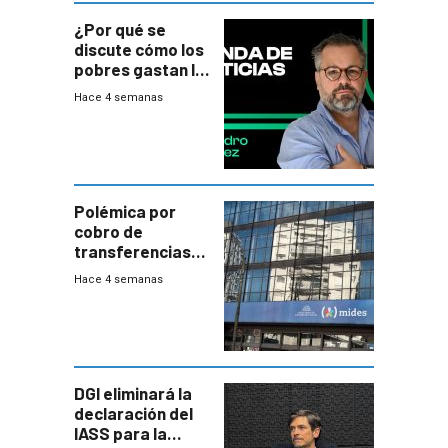
¿Por qué se
discute cómo los
pobres gastan la
plata?
Hace 4 semanas
Polémica por
cobro de
transferencias
del Mides en
Hace 4 semanas
efectivo
DGI eliminará la
declaración del
IASS para la