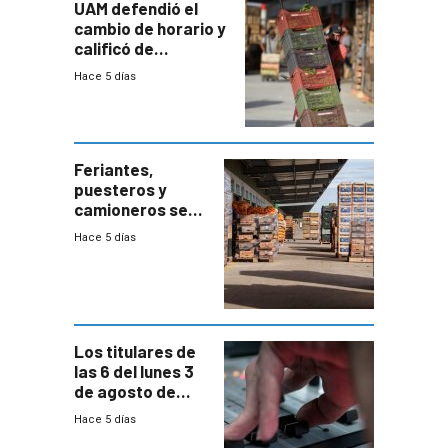
UAM defendió el
cambio de horario y
calificó de
“desproporcionado”
Hace 5 días
el bloqueo de
accesos
Feriantes,
puesteros y
camioneros se
movilizaron en
Hace 5 días
rechazo a
cambios de
horario en UAM
Los titulares de
las 6 del lunes 3
de agosto de
2026
Hace 5 días