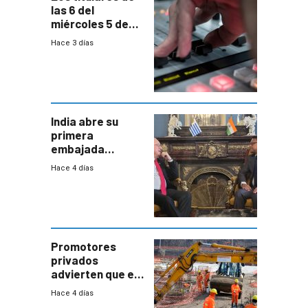
las 6 del
miércoles 5 de
agosto de 2026
Hace 3 días
India abre su
primera
embajada
residente en
Hace 4 días
Uruguay y crecen
las expectativas
por un vínculo
comercial con
enorme
potencial
Promotores
privados
advierten que el
nuevo convenio
Hace 4 días
de la