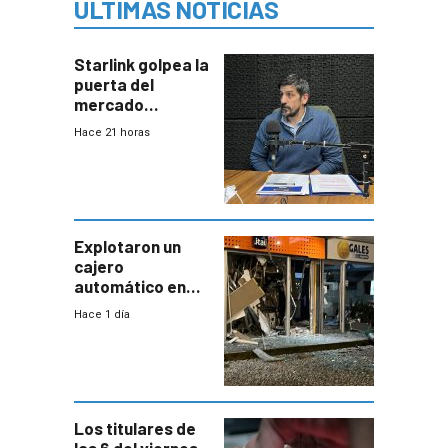
ÚLTIMAS NOTICIAS
Starlink golpea la
puerta del
mercado
uruguayo y Antel
Hace 21 horas
responde:
“Quizás no sea
Antel la que
tenga que estar
con mayor
miedo”
Explotaron un
cajero
automático en
Parque Miramar;
Hace 1 día
hay 3 detenidos
Los titulares de