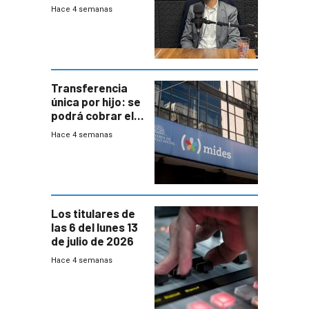
mayoría de los
Hace 4 semanas
jubilados
Transferencia
única por hijo: se
podrá cobrar el
100% en efectivo
Hace 4 semanas
y no habrá
trazabilidad del
Mides
Los titulares de
las 6 del lunes 13
de julio de 2026
Hace 4 semanas