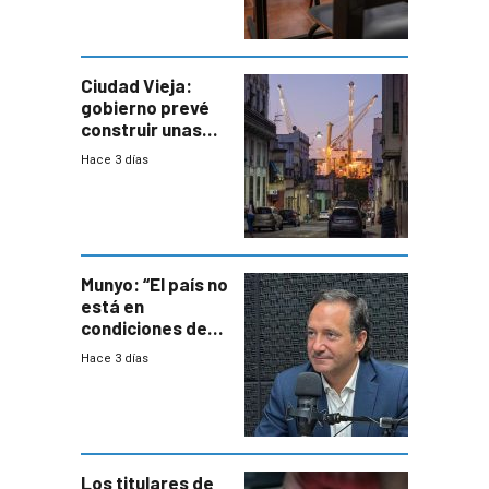
antecedentes de
violencia
Ciudad Vieja:
gobierno prevé
construir unas
mil viviendas en
Hace 3 días
un plan de
repoblamiento,
entre siete y
ocho años
Munyo: “El país no
está en
condiciones de
enfrentar una
Hace 3 días
reducción de la
semana laboral”
Los titulares de