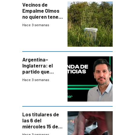
Vecinos de
Empalme Olmos
no quieren tener
cerca una planta
Hace 3 semanas
de tratamiento
de residuos e
impulsan
plebiscito
departamental
Argentina–
Inglaterra: el
partido que
nunca termina
Hace 3 semanas
Los titulares de
las 6 del
miércoles 15 de
julio de 2026
Hace 3 semanas