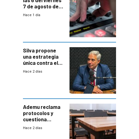
las 6 del viernes
7 de agosto de
2026
Hace 1 día
Silva propone
una estrategia
única contra el
narcotráfico y
Hace 2 días
mayor
coordinación
entre Interior y
Defensa
Ademu reclama
protocolos y
cuestiona
demora de
Hace 2 días
Primaria ante
docente con