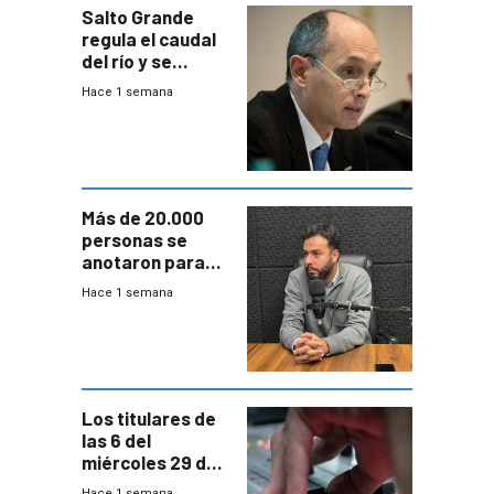
Salto Grande
regula el caudal
del río y se
prepara para un
Hace 1 semana
escenario de
fuertes crecidas
Más de 20.000
personas se
anotaron para
las pruebas
Hace 1 semana
Acredita que la
ANEP impulsa
para terminar
Bachillerato
Los titulares de
las 6 del
miércoles 29 de
julio de 2026
Hace 1 semana