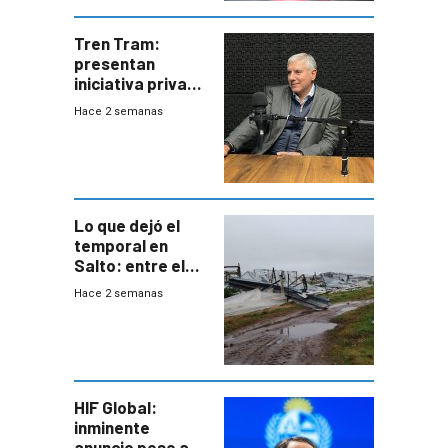
Tren Tram:
presentan
iniciativa privada
para una red de
Hace 2 semanas
cinco líneas en el
área
metropolitana
Lo que dejó el
temporal en
Salto: entre el
impacto
Hace 2 semanas
emocional y las
pérdidas sin
seguro
HIF Global:
inminente
anuncio pese a