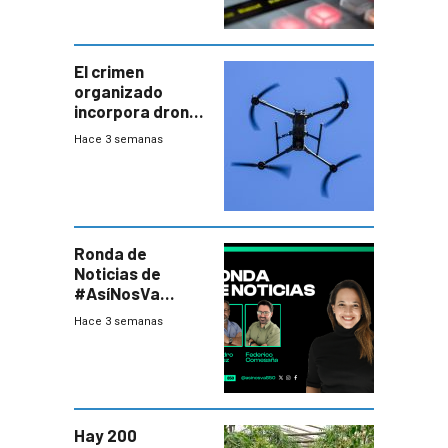
El crimen
organizado
incorpora drones
y abre un nuevo
Hace 3 semanas
desafío para la
seguridad
Ronda de
Noticias de
#AsíNosVa
(20/7/26)
Hace 3 semanas
Hay 200