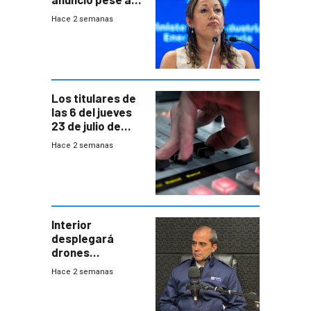
declaración de
Hace 2 semanas
Cardona y
“demoras” en
acuerdo entre
empresa y
gobierno
Los titulares de
las 6 del jueves
23 de julio de
2026
Hace 2 semanas
Interior
desplegará
drones
autónomos para
Hace 2 semanas
responder a
emergencias
desde agosto