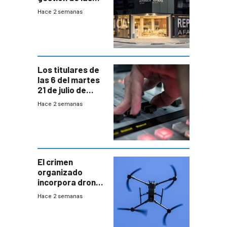
cuentas
Hace 2 semanas
individuales
Los titulares de
las 6 del martes
21 de julio de
2026
Hace 2 semanas
El crimen
organizado
incorpora drones
y abre un nuevo
Hace 2 semanas
desafío para la
seguridad