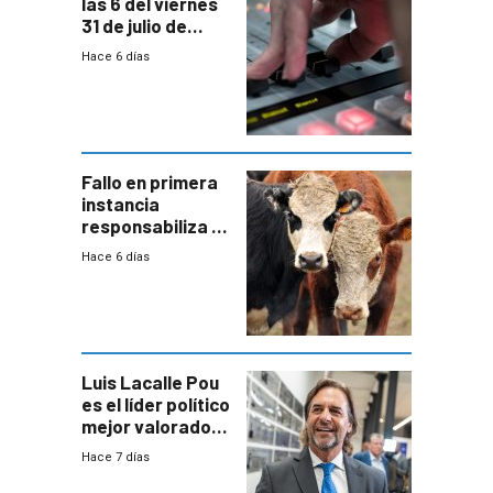
las 6 del viernes
31 de julio de
2026
Hace 6 días
Fallo en primera
instancia
responsabiliza al
Estado por falta
Hace 6 días
de controles en
República
Ganadera
Luis Lacalle Pou
es el líder político
mejor valorado
del país, según
Hace 7 días
encuesta de
Equipos