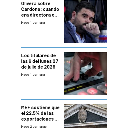
Olivera sobre
Cardona: cuando
era directora en
UTE “no era muy
Hace 1 semana
afín” a HIF Global
Los titulares de
las 6 del lunes 27
de julio de 2026
Hace 1 semana
MEF sostiene que
el 22.5% de las
exportaciones a
EE.UU se verán
Hace 2 semanas