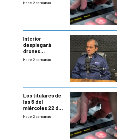
2026
Hace 2 semanas
Interior
desplegará
drones
autónomos para
Hace 2 semanas
responder a
emergencias
desde agosto
Los titulares de
las 6 del
miércoles 22 de
julio de 2026
Hace 2 semanas