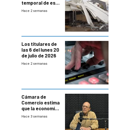
temporal de este
sábado con
Hace 2 semanas
destrozos e
impacto a la
granja
Los titulares de
las 6 del lunes 20
de julio de 2026
Hace 2 semanas
Cámara de
Comercio estima
que la economía
crecerá 1,6%
Hace 3 semanas
este año, pero
advierte una