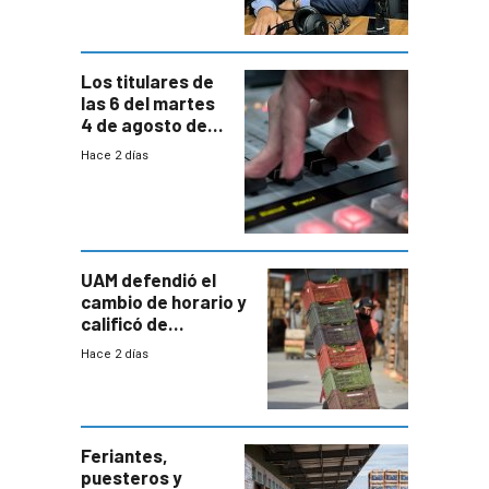
carga horaria
Los titulares de
las 6 del martes
4 de agosto de
2026
Hace 2 días
UAM defendió el
cambio de horario y
calificó de
“desproporcionado”
Hace 2 días
el bloqueo de
accesos
Feriantes,
puesteros y