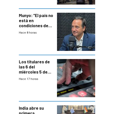
ocho años
Munyo: “El país no
está en
condiciones de
enfrentar una
Hace 8 horas
reducción de la
semana laboral”
Los titulares de
las 6 del
miércoles 5 de
agosto de 2026
Hace 17 horas
India abre su
primera