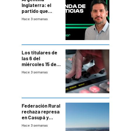
Inglaterra: el
partido que
nunca termina
Hace 3 semanas
Los titulares de
las 6 del
miércoles 15 de
julio de 2026
Hace 3 semanas
Federación Rural
rechaza represa
en Casupá y
firma demanda
Hace 3 semanas
del PN