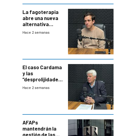
La fagoterapia
abre una nueva
alternativa
contra bacterias
Hace 2 semanas
resistentes:
Uruguay
exportará a Chile
terapia
innovadora
El caso Cardama
y las
“desprolijidades”
que la
Hace 2 semanas
investigadora ha
encontrado
AFAPs
mantendrán la
gestión de las