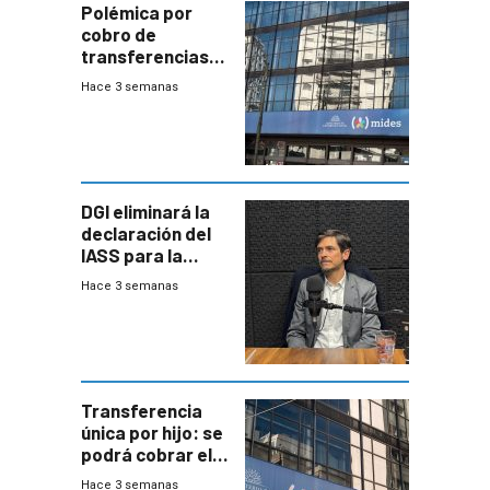
Polémica por
cobro de
transferencias
del Mides en
Hace 3 semanas
efectivo
DGI eliminará la
declaración del
IASS para la
mayoría de los
Hace 3 semanas
jubilados
Transferencia
única por hijo: se
podrá cobrar el
100% en efectivo
Hace 3 semanas