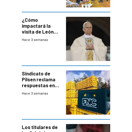
desaceleración
del consumo
¿Cómo
impactará la
visita de León
XIV a Uruguay?
Hace 3 semanas
Sindicato de
Pilsen reclama
respuestas en
medio de
Hace 3 semanas
conversaciones
entre el gobierno
y FNC
Los titulares de