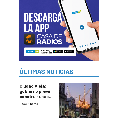
ÚLTIMAS NOTICIAS
Ciudad Vieja:
gobierno prevé
construir unas
mil viviendas en
Hace 8 horas
un plan de
repoblamiento,
entre siete y