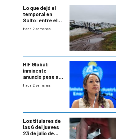
Lo que dejó el
temporal en
Salto: entre el
impacto
Hace 2 semanas
emocional y las
pérdidas sin
seguro
HIF Global:
inminente
anuncio pese a
declaración de
Hace 2 semanas
Cardona y
“demoras” en
acuerdo entre
empresa y
gobierno
Los titulares de
las 6 del jueves
23 de julio de