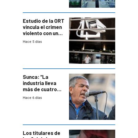
Estudio de la ORT
vincula el crimen
violento con una
menor creación
Hace 5 días
de empresas
formales en el
área
metropolitana
Sunca: “La
industria lleva
más de cuatro
meses sin
Hace 6 días
convenio
colectivo”
Los titulares de