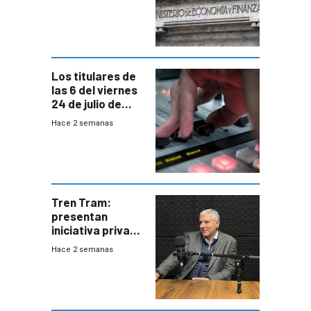
afectadas por la
suba arancelaria
de Trump
Los titulares de
las 6 del viernes
24 de julio de
2026
Hace 2 semanas
Tren Tram:
presentan
iniciativa privada
para una red de
Hace 2 semanas
cinco líneas en el
área
metropolitana