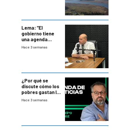
Lema: “El
gobierno tiene
una agenda
destructiva”
Hace 3 semanas
¿Por qué se
discute cómo los
pobres gastan la
plata?
Hace 3 semanas