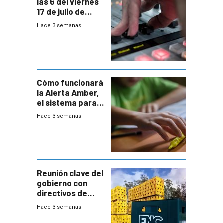
las 6 del viernes
17 de julio de
2026
Hace 3 semanas
Cómo funcionará
la Alerta Amber,
el sistema para
la búsqueda
Hace 3 semanas
temprana de
menores
ausentes
Reunión clave del
gobierno con
directivos de
Fábricas
Hace 3 semanas
Nacionales de
Cervezas