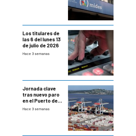
y no habrá
trazabilidad del
Mides
Los titulares de
las 6 del lunes 13
de julio de 2026
Hace 3 semanas
Jornada clave
tras nuevo paro
en el Puerto de
Montevideo
Hace 3 semanas