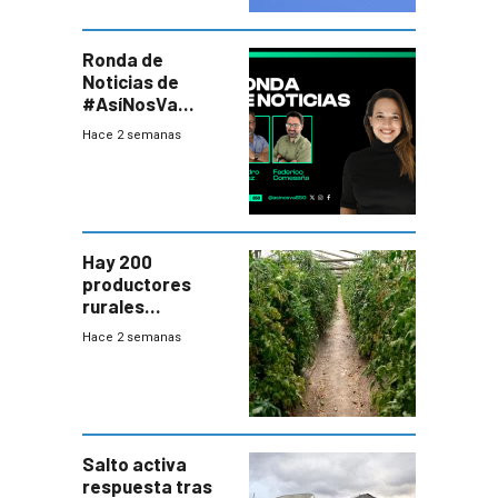
Ronda de
Noticias de
#AsíNosVa
(20/7/26)
Hace 2 semanas
Hay 200
productores
rurales
afectados tras
Hace 2 semanas
temporal en zona
de Salto
Salto activa
respuesta tras