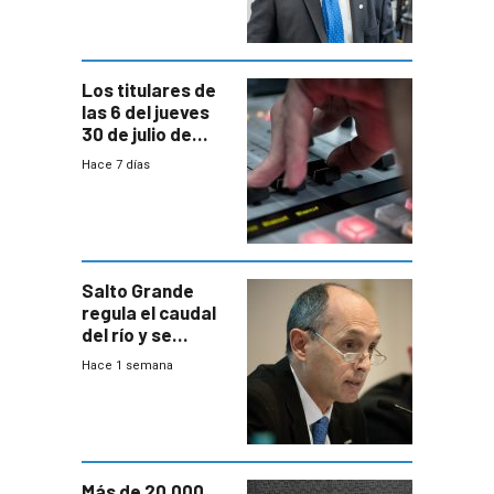
Consultores
Los titulares de
las 6 del jueves
30 de julio de
2026
Hace 7 días
Salto Grande
regula el caudal
del río y se
prepara para un
Hace 1 semana
escenario de
fuertes crecidas
Más de 20.000