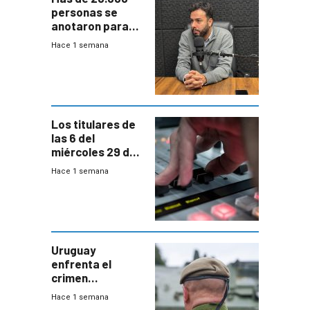
personas se
anotaron para
las pruebas
Hace 1 semana
Acredita que la
ANEP impulsa
para terminar
Bachillerato
Los titulares de
las 6 del
miércoles 29 de
julio de 2026
Hace 1 semana
Uruguay
enfrenta el
crimen
organizado con
Hace 1 semana
capacidades “de