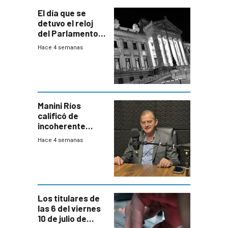
El día que se
detuvo el reloj
del Parlamento
para negociar
Hace 4 semanas
una Rendición de
Cuentas
Manini Ríos
calificó de
incoherente
decisión de
Hace 4 semanas
Coalición de no
votar Rendición
en general
Los titulares de
las 6 del viernes
10 de julio de