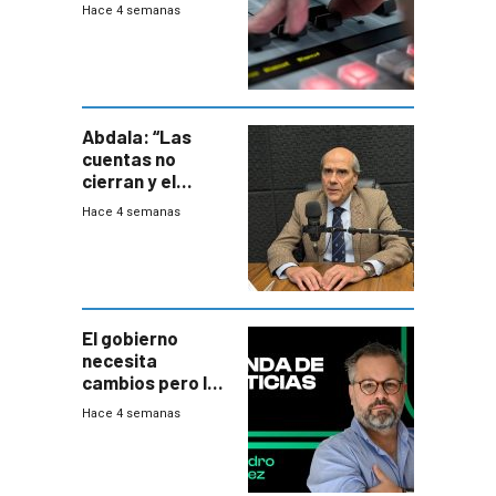
2026
Hace 4 semanas
Abdala: “Las
cuentas no
cierran y el
balance del
Hace 4 semanas
gobierno es
insatisfactorio”
El gobierno
necesita
cambios pero los
ministros tienen
Hace 4 semanas
mejor imagen
que el presidente