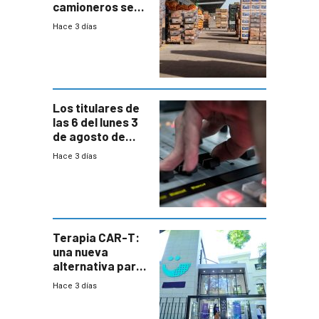
camioneros se
movilizaron en
Hace 3 días
rechazo a
cambios de
horario en UAM
Los titulares de
las 6 del lunes 3
de agosto de
2026
Hace 3 días
Terapia CAR-T:
una nueva
alternativa para
niños y
Hace 3 días
adolescentes
con cáncer