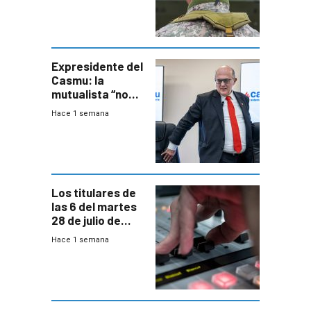
otra época”,
aseguró
especialista en
seguridad
Expresidente del
Casmu: la
mutualista “no
está para pagar”
Hace 1 semana
a interventores
“amigos del
gobierno”
Los titulares de
las 6 del martes
28 de julio de
2026
Hace 1 semana