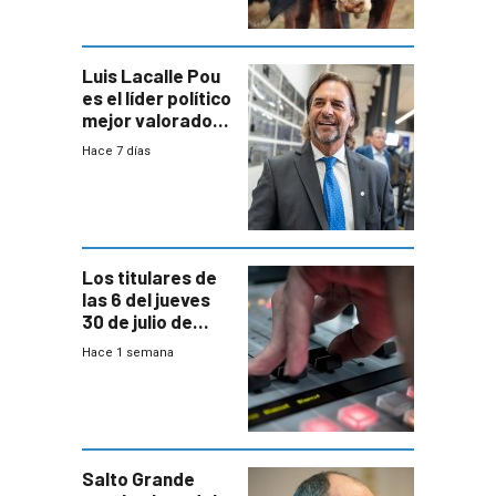
Ganadera
Luis Lacalle Pou
es el líder político
mejor valorado
del país, según
Hace 7 días
encuesta de
Equipos
Consultores
Los titulares de
las 6 del jueves
30 de julio de
2026
Hace 1 semana
Salto Grande