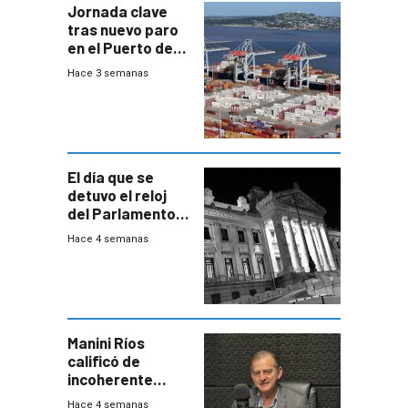
Jornada clave
tras nuevo paro
en el Puerto de
Montevideo
Hace 3 semanas
El día que se
detuvo el reloj
del Parlamento
para negociar
Hace 4 semanas
una Rendición de
Cuentas
Manini Ríos
calificó de
incoherente
decisión de
Hace 4 semanas