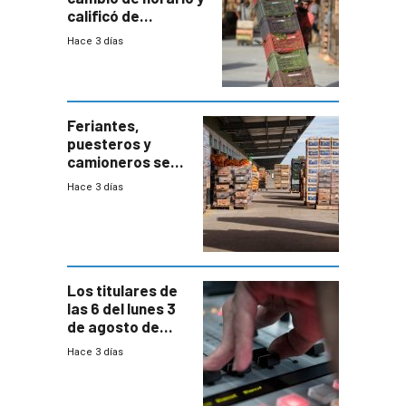
calificó de
“desproporcionado”
Hace 3 días
el bloqueo de
accesos
Feriantes,
puesteros y
camioneros se
movilizaron en
Hace 3 días
rechazo a
cambios de
horario en UAM
Los titulares de
las 6 del lunes 3
de agosto de
2026
Hace 3 días