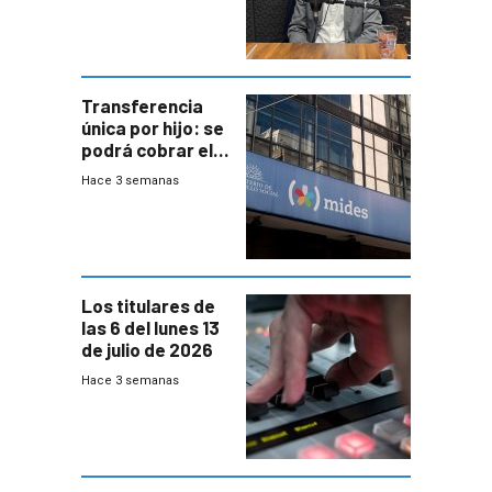
Transferencia
única por hijo: se
podrá cobrar el
100% en efectivo
Hace 3 semanas
y no habrá
trazabilidad del
Mides
Los titulares de
las 6 del lunes 13
de julio de 2026
Hace 3 semanas