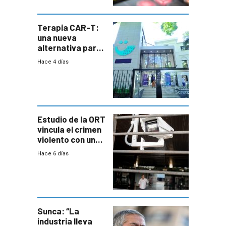
Terapia CAR-T:
una nueva
alternativa para
niños y
Hace 4 días
adolescentes
con cáncer
Estudio de la ORT
vincula el crimen
violento con una
menor creación
Hace 6 días
de empresas
formales en el
área
metropolitana
Sunca: “La
industria lleva