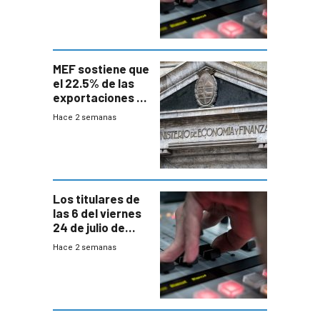
MEF sostiene que
el 22.5% de las
exportaciones a
EE.UU se verán
Hace 2 semanas
afectadas por la
suba arancelaria
de Trump
Los titulares de
las 6 del viernes
24 de julio de
2026
Hace 2 semanas