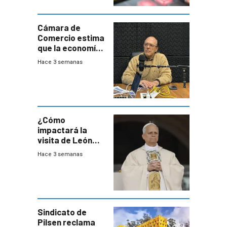
Cámara de
Comercio estima
que la economía
crecerá 1,6%
Hace 3 semanas
este año, pero
advierte una
desaceleración
del consumo
¿Cómo
impactará la
visita de León
XIV a Uruguay?
Hace 3 semanas
Sindicato de
Pilsen reclama