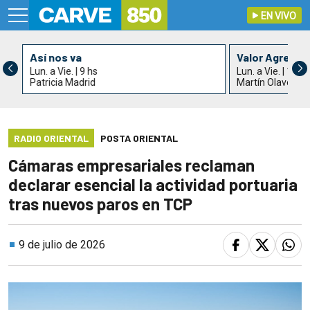
EN VIVO
Así nos va
Valor Agrega
Lun. a Vie. | 9 hs
Lun. a Vie. | 11 h
Patricia Madrid
Martín Olaverry
RADIO ORIENTAL
POSTA ORIENTAL
Cámaras empresariales reclaman
declarar esencial la actividad portuaria
tras nuevos paros en TCP
9 de julio de 2026