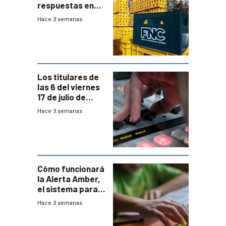
respuestas en
medio de
Hace 3 semanas
conversaciones
entre el gobierno
y FNC
Los titulares de
las 6 del viernes
17 de julio de
2026
Hace 3 semanas
Cómo funcionará
la Alerta Amber,
el sistema para
la búsqueda
Hace 3 semanas
temprana de
menores