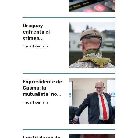
Uruguay
enfrenta el
crimen
organizado con
Hace 1 semana
capacidades “de
otra época”,
aseguró
especialista en
seguridad
Expresidente del
Casmu: la
mutualista “no
está para pagar”
Hace 1 semana
a interventores
“amigos del
gobierno”
Los titulares de