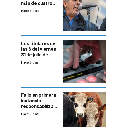
más de cuatro
meses sin
Hace 6 días
convenio
colectivo”
Los titulares de
las 6 del viernes
31 de julio de
2026
Hace 6 días
Fallo en primera
instancia
responsabiliza al
Estado por falta
Hace 7 días
de controles en
República