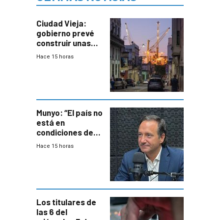
Ciudad Vieja:
gobierno prevé
construir unas
mil viviendas en
Hace 15 horas
un plan de
repoblamiento,
entre siete y
ocho años
Munyo: “El país no
está en
condiciones de
enfrentar una
Hace 15 horas
reducción de la
semana laboral”
Los titulares de
las 6 del