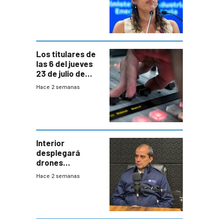
Cardona y
“demoras” en
acuerdo entre
empresa y
gobierno
Los titulares de
las 6 del jueves
23 de julio de
2026
Hace 2 semanas
Interior
desplegará
drones
autónomos para
Hace 2 semanas
responder a
emergencias
desde agosto