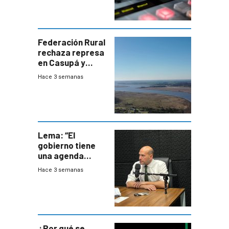
Federación Rural
rechaza represa
en Casupá y
firma demanda
Hace 3 semanas
del PN
Lema: “El
gobierno tiene
una agenda
destructiva”
Hace 3 semanas
¿Por qué se