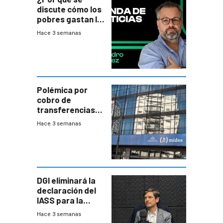
discute cómo los
pobres gastan la
plata?
Hace 3 semanas
Polémica por
cobro de
transferencias
del Mides en
Hace 3 semanas
efectivo
DGI eliminará la
declaración del
IASS para la
mayoría de los
Hace 3 semanas
jubilados