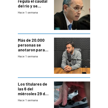
regula el caudal
del río y se
prepara para un
Hace 1 semana
escenario de
fuertes crecidas
Más de 20.000
personas se
anotaron para
las pruebas
Hace 1 semana
Acredita que la
ANEP impulsa
para terminar
Bachillerato
Los titulares de
las 6 del
miércoles 29 de
julio de 2026
Hace 1 semana