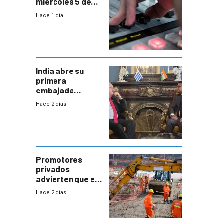
miércoles 5 de
agosto de 2026
Hace 1 día
India abre su
primera
embajada
residente en
Hace 2 días
Uruguay y crecen
las expectativas
por un vínculo
comercial con
enorme
potencial
Promotores
privados
advierten que el
nuevo convenio
Hace 2 días
de la
construcción
aumentará