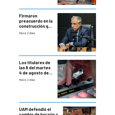
costos y obligará
a revisar
proyectos
Firmaron
preacuerdo en la
construcción que
comprende
Hace 2 días
reducción
paulatina de
carga horaria
Los titulares de
las 6 del martes
4 de agosto de
2026
Hace 2 días
UAM defendió el
cambio de horario y