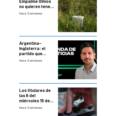
Empalme Olmos
no quieren tener
cerca una planta
Hace 3 semanas
de tratamiento
de residuos e
impulsan
plebiscito
departamental
Argentina–
Inglaterra: el
partido que
nunca termina
Hace 3 semanas
Los titulares de
las 6 del
miércoles 15 de
julio de 2026
Hace 3 semanas