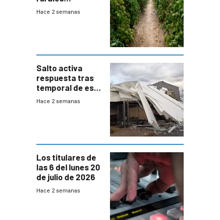
afectados tras
Hace 2 semanas
temporal en zona
de Salto
Salto activa
respuesta tras
temporal de este
sábado con
Hace 2 semanas
destrozos e
impacto a la
granja
Los titulares de
las 6 del lunes 20
de julio de 2026
Hace 2 semanas