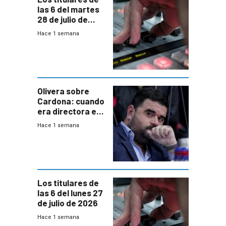
las 6 del martes
28 de julio de
2026
Hace 1 semana
Olivera sobre
Cardona: cuando
era directora en
UTE “no era muy
Hace 1 semana
afín” a HIF Global
Los titulares de
las 6 del lunes 27
de julio de 2026
Hace 1 semana