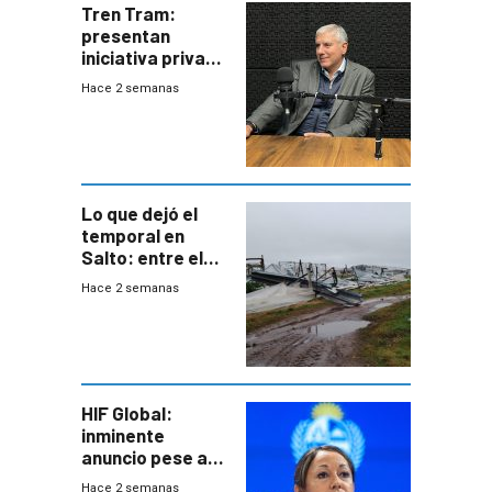
Tren Tram:
presentan
iniciativa privada
para una red de
Hace 2 semanas
cinco líneas en el
área
metropolitana
Lo que dejó el
temporal en
Salto: entre el
impacto
Hace 2 semanas
emocional y las
pérdidas sin
seguro
HIF Global:
inminente
anuncio pese a
declaración de
Hace 2 semanas