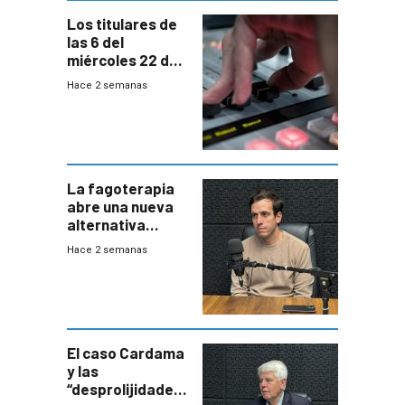
Los titulares de
las 6 del
miércoles 22 de
julio de 2026
Hace 2 semanas
La fagoterapia
abre una nueva
alternativa
contra bacterias
Hace 2 semanas
resistentes:
Uruguay
exportará a Chile
terapia
innovadora
El caso Cardama
y las
“desprolijidades”