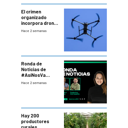
El crimen
organizado
incorpora drones
y abre un nuevo
Hace 2 semanas
desafío para la
seguridad
Ronda de
Noticias de
#AsíNosVa
(20/7/26)
Hace 2 semanas
Hay 200
productores
rurales