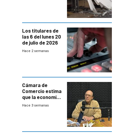
impacto a la
granja
Los titulares de
las 6 del lunes 20
de julio de 2026
Hace 2 semanas
Cámara de
Comercio estima
que la economía
crecerá 1,6%
Hace 3 semanas
este año, pero
advierte una
desaceleración
del consumo