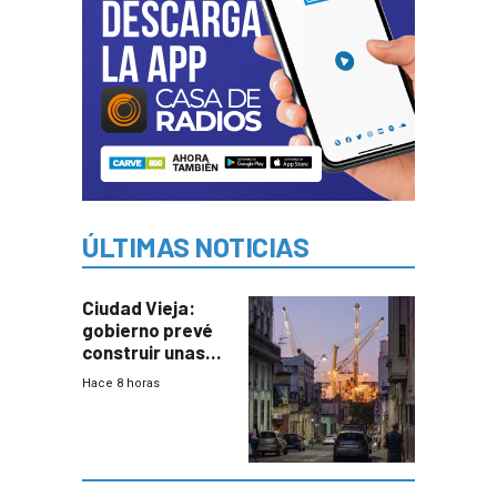
ÚLTIMAS NOTICIAS
Ciudad Vieja:
gobierno prevé
construir unas
mil viviendas en
Hace 8 horas
un plan de
repoblamiento,
entre siete y
ocho años