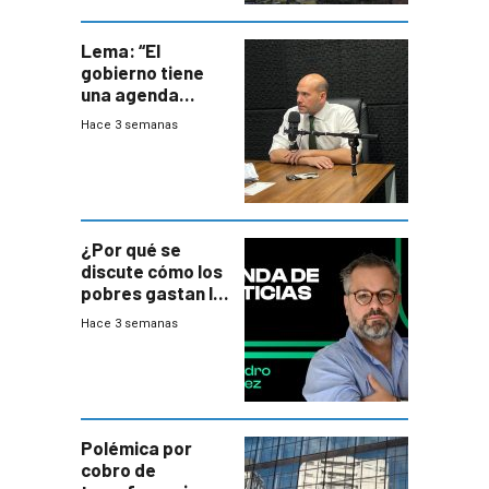
Lema: “El
gobierno tiene
una agenda
destructiva”
Hace 3 semanas
¿Por qué se
discute cómo los
pobres gastan la
plata?
Hace 3 semanas
Polémica por
cobro de