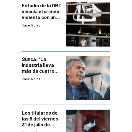
Estudio de la ORT
vincula el crimen
violento con una
menor creación
Hace 5 días
de empresas
formales en el
área
metropolitana
Sunca: “La
industria lleva
más de cuatro
meses sin
Hace 6 días
convenio
colectivo”
Los titulares de
las 6 del viernes
31 de julio de
2026