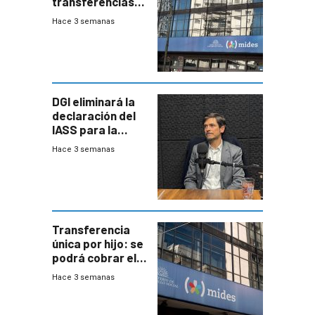
transferencias
del Mides en
Hace 3 semanas
efectivo
DGI eliminará la
declaración del
IASS para la
mayoría de los
Hace 3 semanas
jubilados
Transferencia
única por hijo: se
podrá cobrar el
100% en efectivo
Hace 3 semanas
y no habrá
trazabilidad del
Mides