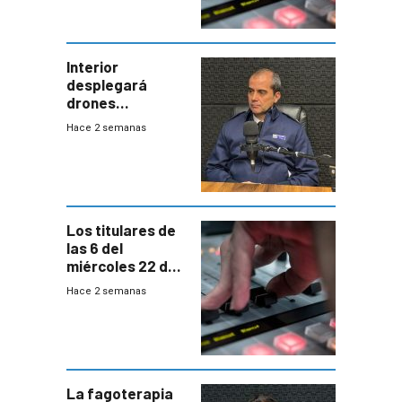
Interior
desplegará
drones
autónomos para
Hace 2 semanas
responder a
emergencias
desde agosto
Los titulares de
las 6 del
miércoles 22 de
julio de 2026
Hace 2 semanas
La fagoterapia