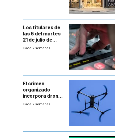
Los titulares de
las 6 del martes
21 de julio de
2026
Hace 2 semanas
El crimen
organizado
incorpora drones
y abre un nuevo
Hace 2 semanas
desafío para la
seguridad