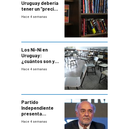
Uruguay debería
tener un “precio
único” en los
Hace 4 semanas
libros que
permita “salvar”
a los libreros?
Los Ni-Ni en
Uruguay:
¿cuántos son y
en dónde están?
Hace 4 semanas
Partido
Independiente
presenta
demanda civil
Hace 4 semanas
para intentar