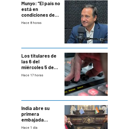
Munyo: “El país no
está en
condiciones de
enfrentar una
Hace 8 horas
reducción de la
semana laboral”
Los titulares de
las 6 del
miércoles 5 de
agosto de 2026
Hace 17 horas
India abre su
primera
embajada
residente en
Hace 1 día