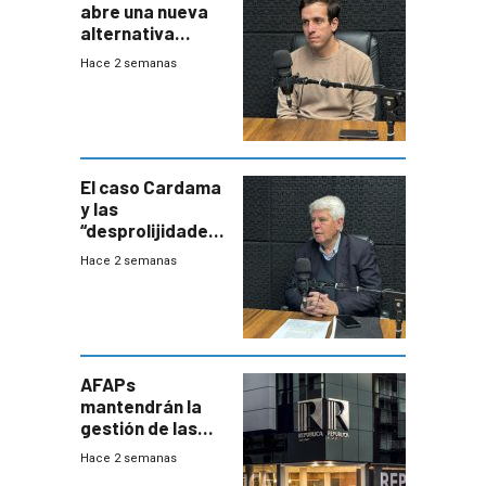
abre una nueva
alternativa
contra bacterias
Hace 2 semanas
resistentes:
Uruguay
exportará a Chile
terapia
innovadora
El caso Cardama
y las
“desprolijidades”
que la
Hace 2 semanas
investigadora ha
encontrado
AFAPs
mantendrán la
gestión de las
cuentas
Hace 2 semanas
individuales