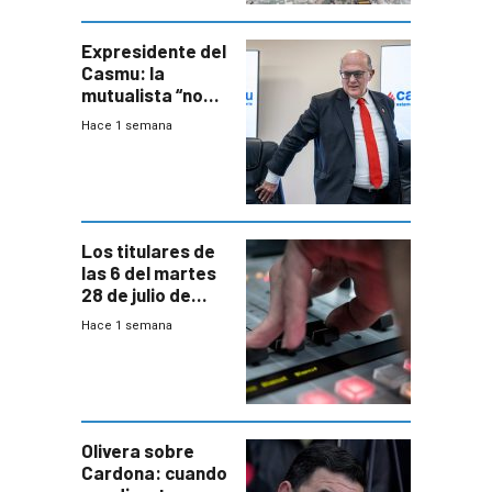
especialista en
seguridad
Expresidente del
Casmu: la
mutualista “no
está para pagar”
Hace 1 semana
a interventores
“amigos del
gobierno”
Los titulares de
las 6 del martes
28 de julio de
2026
Hace 1 semana
Olivera sobre
Cardona: cuando