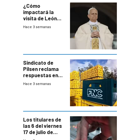
¿Cómo
impactará la
visita de León
XIV a Uruguay?
Hace 3 semanas
Sindicato de
Pilsen reclama
respuestas en
medio de
Hace 3 semanas
conversaciones
entre el gobierno
y FNC
Los titulares de
las 6 del viernes
17 de julio de
2026