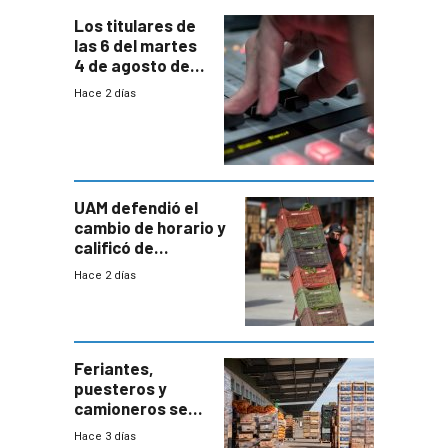
Los titulares de
las 6 del martes
4 de agosto de
2026
Hace 2 días
UAM defendió el
cambio de horario y
calificó de
“desproporcionado”
Hace 2 días
el bloqueo de
accesos
Feriantes,
puesteros y
camioneros se
movilizaron en
Hace 3 días
rechazo a