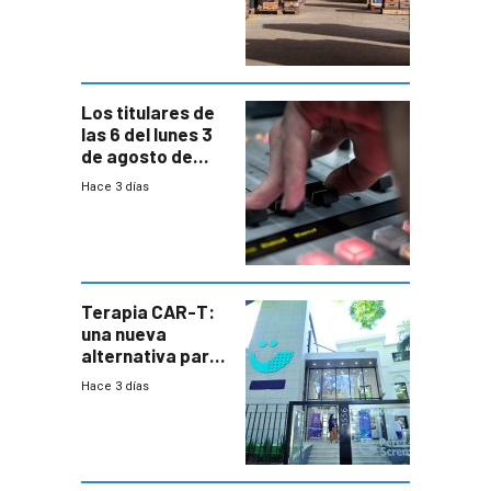
cambios de
horario en UAM
Los titulares de
las 6 del lunes 3
de agosto de
2026
Hace 3 días
Terapia CAR-T:
una nueva
alternativa para
niños y
Hace 3 días
adolescentes
con cáncer