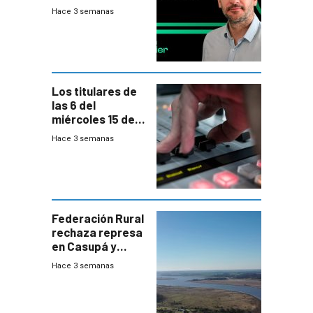
nunca termina
Hace 3 semanas
Los titulares de
las 6 del
miércoles 15 de
julio de 2026
Hace 3 semanas
Federación Rural
rechaza represa
en Casupá y
firma demanda
Hace 3 semanas
del PN