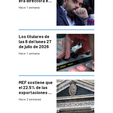
era directora en
UTE “no era muy
Hace 1 semana
afín” a HIF Global
Los titulares de
las 6 del lunes 27
de julio de 2026
Hace 1 semana
MEF sostiene que
el 22.5% de las
exportaciones a
EE.UU se verán
Hace 2 semanas
afectadas por la
suba arancelaria
de Trump