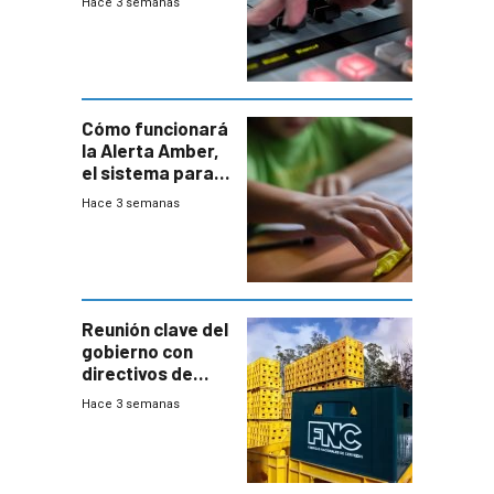
Hace 3 semanas
Cómo funcionará
la Alerta Amber,
el sistema para
la búsqueda
Hace 3 semanas
temprana de
menores
ausentes
Reunión clave del
gobierno con
directivos de
Fábricas
Hace 3 semanas
Nacionales de
Cervezas