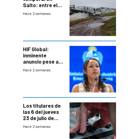
Salto: entre el
impacto
Hace 2 semanas
emocional y las
pérdidas sin
seguro
HIF Global:
inminente
anuncio pese a
declaración de
Hace 2 semanas
Cardona y
“demoras” en
acuerdo entre
empresa y
gobierno
Los titulares de
las 6 del jueves
23 de julio de
2026
Hace 2 semanas