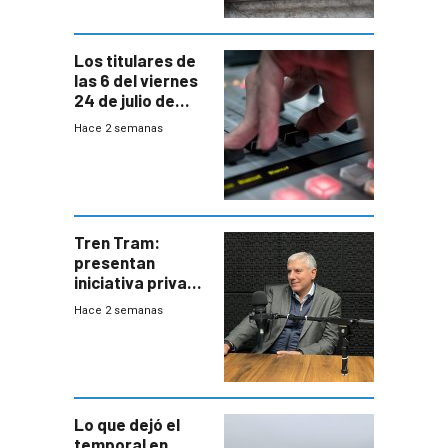
Los titulares de
las 6 del viernes
24 de julio de
2026
Hace 2 semanas
Tren Tram:
presentan
iniciativa privada
para una red de
Hace 2 semanas
cinco líneas en el
área
metropolitana
Lo que dejó el
temporal en