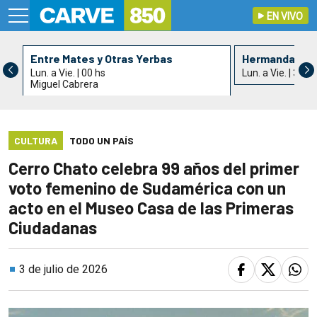
EN VIVO
Entre Mates y Otras Yerbas
Hermandad de 
Lun. a Vie. | 00 hs
Lun. a Vie. | 3 hs
Miguel Cabrera
CULTURA
TODO UN PAÍS
Cerro Chato celebra 99 años del primer
voto femenino de Sudamérica con un
acto en el Museo Casa de las Primeras
Ciudadanas
3 de julio de 2026