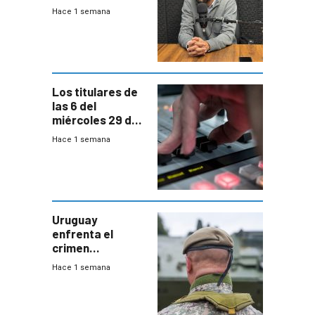
las pruebas
Hace 1 semana
Acredita que la
ANEP impulsa
para terminar
Bachillerato
Los titulares de
las 6 del
miércoles 29 de
julio de 2026
Hace 1 semana
Uruguay
enfrenta el
crimen
organizado con
Hace 1 semana
capacidades “de
otra época”,
aseguró