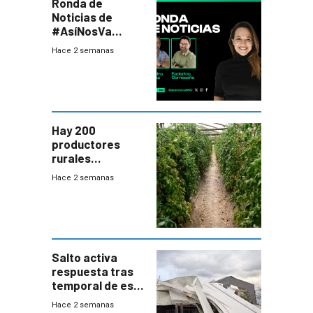
Ronda de
Noticias de
#AsíNosVa
(20/7/26)
Hace 2 semanas
Hay 200
productores
rurales
afectados tras
Hace 2 semanas
temporal en zona
de Salto
Salto activa
respuesta tras
temporal de este
sábado con
Hace 2 semanas
destrozos e