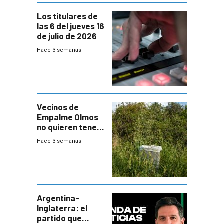
Los titulares de
las 6 del jueves 16
de julio de 2026
Hace 3 semanas
Vecinos de
Empalme Olmos
no quieren tener
cerca una planta
Hace 3 semanas
de tratamiento
de residuos e
impulsan
plebiscito
departamental
Argentina–
Inglaterra: el
partido que