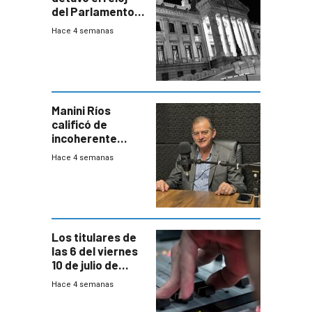
del Parlamento
para negociar
Hace 4 semanas
una Rendición de
Cuentas
Manini Ríos
calificó de
incoherente
decisión de
Hace 4 semanas
Coalición de no
votar Rendición
en general
Los titulares de
las 6 del viernes
10 de julio de
2026
Hace 4 semanas