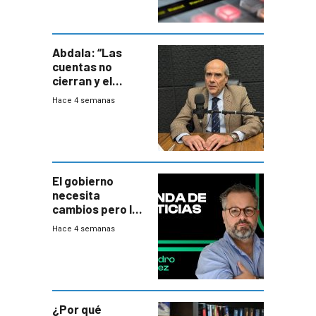
Abdala: “Las
cuentas no
cierran y el
balance del
Hace 4 semanas
gobierno es
insatisfactorio”
El gobierno
necesita
cambios pero los
ministros tienen
Hace 4 semanas
mejor imagen
que el presidente
¿Por qué