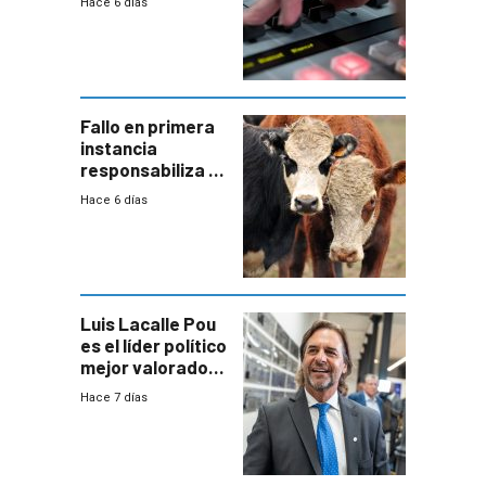
Hace 6 días
Fallo en primera
instancia
responsabiliza al
Estado por falta
Hace 6 días
de controles en
República
Ganadera
Luis Lacalle Pou
es el líder político
mejor valorado
del país, según
Hace 7 días
encuesta de
Equipos
Consultores