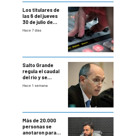
Los titulares de
las 6 del jueves
30 de julio de
2026
Hace 7 días
Salto Grande
regula el caudal
del río y se
prepara para un
Hace 1 semana
escenario de
fuertes crecidas
Más de 20.000
personas se
anotaron para