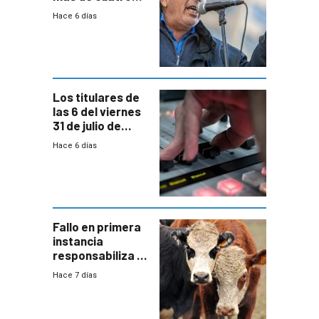
meses sin
Hace 6 días
convenio
colectivo”
Los titulares de
las 6 del viernes
31 de julio de
2026
Hace 6 días
Fallo en primera
instancia
responsabiliza al
Estado por falta
Hace 7 días
de controles en
República
Ganadera