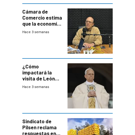
Cámara de
Comercio estima
que la economía
crecerá 1,6%
Hace 3 semanas
este año, pero
advierte una
desaceleración
del consumo
¿Cómo
impactará la
visita de León
XIV a Uruguay?
Hace 3 semanas
Sindicato de
Pilsen reclama
respuestas en