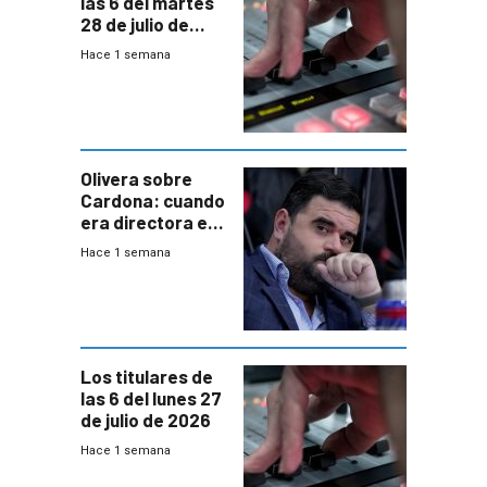
las 6 del martes
28 de julio de
2026
Hace 1 semana
Olivera sobre
Cardona: cuando
era directora en
UTE “no era muy
Hace 1 semana
afín” a HIF Global
Los titulares de
las 6 del lunes 27
de julio de 2026
Hace 1 semana