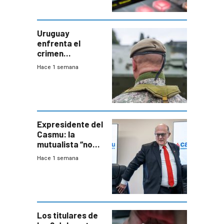
Uruguay
enfrenta el
crimen
organizado con
Hace 1 semana
capacidades “de
otra época”,
aseguró
especialista en
seguridad
Expresidente del
Casmu: la
mutualista “no
está para pagar”
Hace 1 semana
a interventores
“amigos del
gobierno”
Los titulares de