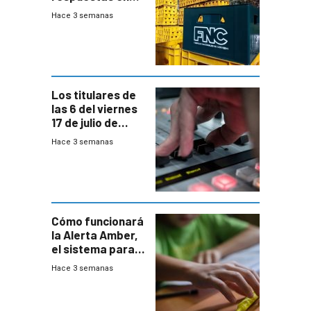
medio de
Hace 3 semanas
conversaciones
entre el gobierno
y FNC
Los titulares de
las 6 del viernes
17 de julio de
2026
Hace 3 semanas
Cómo funcionará
la Alerta Amber,
el sistema para
la búsqueda
Hace 3 semanas
temprana de
menores
ausentes