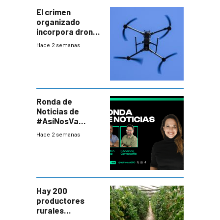
El crimen
organizado
incorpora drones
y abre un nuevo
Hace 2 semanas
desafío para la
seguridad
Ronda de
Noticias de
#AsíNosVa
(20/7/26)
Hace 2 semanas
Hay 200
productores
rurales