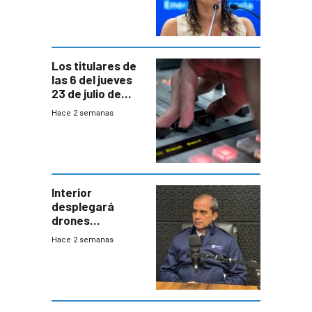
“demoras” en
acuerdo entre
empresa y
gobierno
Los titulares de
las 6 del jueves
23 de julio de
2026
Hace 2 semanas
Interior
desplegará
drones
autónomos para
Hace 2 semanas
responder a
emergencias
desde agosto