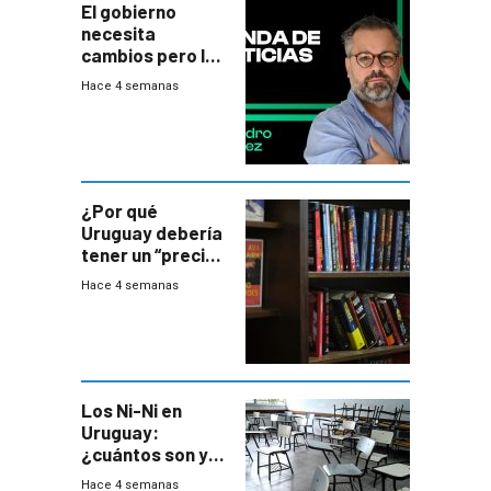
El gobierno
necesita
cambios pero los
ministros tienen
Hace 4 semanas
mejor imagen
que el presidente
¿Por qué
Uruguay debería
tener un “precio
único” en los
Hace 4 semanas
libros que
permita “salvar”
a los libreros?
Los Ni-Ni en
Uruguay:
¿cuántos son y
en dónde están?
Hace 4 semanas