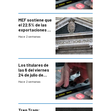
MEF sostiene que
el 22.5% de las
exportaciones a
EE.UU se verán
Hace 2 semanas
afectadas por la
suba arancelaria
de Trump
Los titulares de
las 6 del viernes
24 de julio de
2026
Hace 2 semanas
Tren Tram: