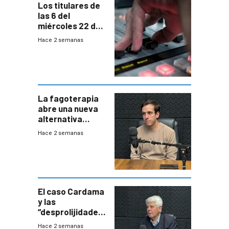
Los titulares de
las 6 del
miércoles 22 de
julio de 2026
Hace 2 semanas
La fagoterapia
abre una nueva
alternativa
contra bacterias
Hace 2 semanas
resistentes:
Uruguay
exportará a Chile
terapia
innovadora
El caso Cardama
y las
“desprolijidades”
que la
Hace 2 semanas