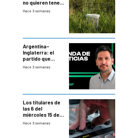
no quieren tener
cerca una planta
Hace 3 semanas
de tratamiento
de residuos e
impulsan
plebiscito
departamental
Argentina–
Inglaterra: el
partido que
nunca termina
Hace 3 semanas
Los titulares de
las 6 del
miércoles 15 de
julio de 2026
Hace 3 semanas