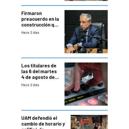
costos y obligará
a revisar
proyectos
Firmaron
preacuerdo en la
construcción que
comprende
Hace 2 días
reducción
paulatina de
carga horaria
Los titulares de
las 6 del martes
4 de agosto de
2026
Hace 2 días
UAM defendió el
cambio de horario y