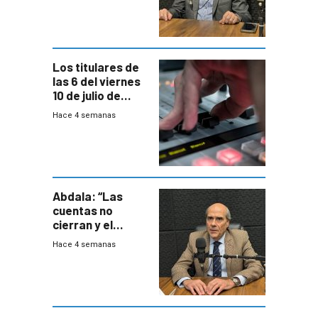
votar Rendición
en general
Los titulares de
las 6 del viernes
10 de julio de
2026
Hace 4 semanas
Abdala: “Las
cuentas no
cierran y el
balance del
Hace 4 semanas
gobierno es
insatisfactorio”