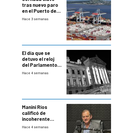
tras nuevo paro
en el Puerto de
Montevideo
Hace 3 semanas
El día que se
detuvo el reloj
del Parlamento
para negociar
Hace 4 semanas
una Rendición de
Cuentas
Manini Ríos
calificó de
incoherente
decisión de
Hace 4 semanas
Coalición de no