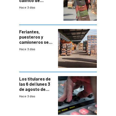
calificó de
“desproporcionado”
Hace 3 días
el bloqueo de
accesos
Feriantes,
puesteros y
camioneros se
movilizaron en
Hace 3 días
rechazo a
cambios de
horario en UAM
Los titulares de
las 6 del lunes 3
de agosto de
2026
Hace 3 días