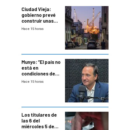
Ciudad Vieja:
gobierno prevé
construir unas
mil viviendas en
Hace 15 horas
un plan de
repoblamiento,
entre siete y
ocho años
Munyo: “El país no
está en
condiciones de
enfrentar una
Hace 15 horas
reducción de la
semana laboral”
Los titulares de
las 6 del
miércoles 5 de