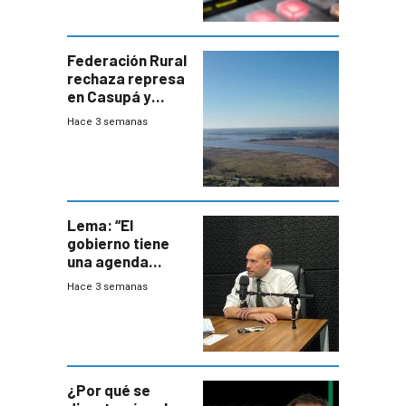
Federación Rural
rechaza represa
en Casupá y
firma demanda
Hace 3 semanas
del PN
Lema: “El
gobierno tiene
una agenda
destructiva”
Hace 3 semanas
¿Por qué se