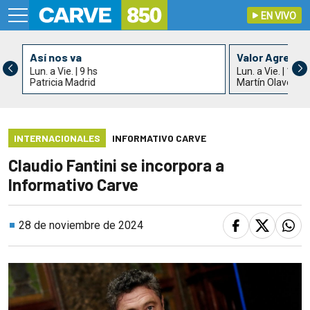
EN VIVO
Así nos va
Valor Agrega
Lun. a Vie. | 9 hs
Lun. a Vie. | 11 h
Patricia Madrid
Martín Olaverry
INTERNACIONALES
INFORMATIVO CARVE
Claudio Fantini se incorpora a
Informativo Carve
28 de noviembre de 2024