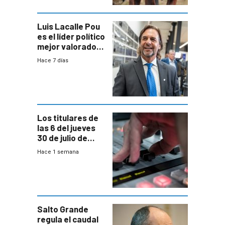
Luis Lacalle Pou
es el líder político
mejor valorado
del país, según
Hace 7 días
encuesta de
Equipos
Consultores
Los titulares de
las 6 del jueves
30 de julio de
2026
Hace 1 semana
Salto Grande
regula el caudal