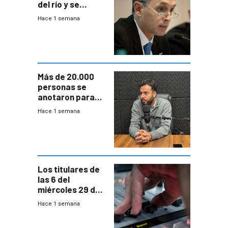
del río y se
prepara para un
Hace 1 semana
escenario de
fuertes crecidas
Más de 20.000
personas se
anotaron para
las pruebas
Hace 1 semana
Acredita que la
ANEP impulsa
para terminar
Bachillerato
Los titulares de
las 6 del
miércoles 29 de
julio de 2026
Hace 1 semana