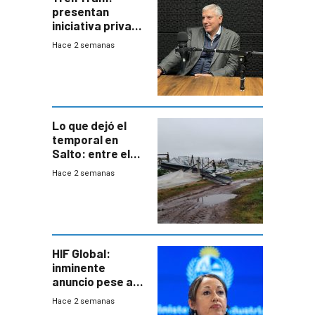
presentan
iniciativa privada
para una red de
Hace 2 semanas
cinco líneas en el
área
metropolitana
Lo que dejó el
temporal en
Salto: entre el
impacto
Hace 2 semanas
emocional y las
pérdidas sin
seguro
HIF Global:
inminente
anuncio pese a
declaración de
Hace 2 semanas
Cardona y