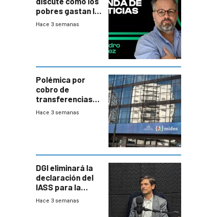
discute cómo los
pobres gastan la
plata?
Hace 3 semanas
Polémica por
cobro de
transferencias
del Mides en
Hace 3 semanas
efectivo
DGI eliminará la
declaración del
IASS para la
mayoría de los
Hace 3 semanas
jubilados