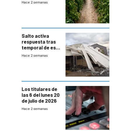
afectados tras
Hace 2 semanas
temporal en zona
de Salto
Salto activa
respuesta tras
temporal de este
sábado con
Hace 2 semanas
destrozos e
impacto a la
granja
Los titulares de
las 6 del lunes 20
de julio de 2026
Hace 2 semanas