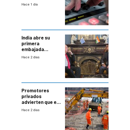
agosto de 2026
Hace 1 día
India abre su
primera
embajada
residente en
Hace 2 días
Uruguay y crecen
las expectativas
por un vínculo
comercial con
enorme
potencial
Promotores
privados
advierten que el
nuevo convenio
Hace 2 días
de la
construcción
aumentará