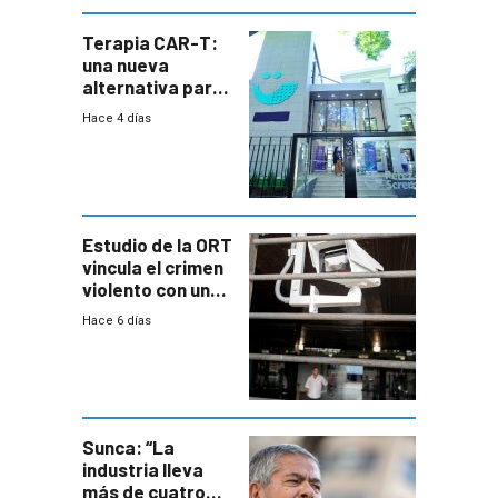
Terapia CAR-T:
una nueva
alternativa para
niños y
Hace 4 días
adolescentes
con cáncer
Estudio de la ORT
vincula el crimen
violento con una
menor creación
Hace 6 días
de empresas
formales en el
área
metropolitana
Sunca: “La
industria lleva
más de cuatro