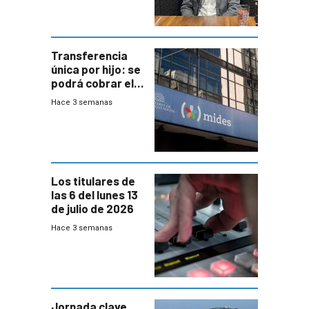
Transferencia
única por hijo: se
podrá cobrar el
100% en efectivo
Hace 3 semanas
y no habrá
trazabilidad del
Mides
Los titulares de
las 6 del lunes 13
de julio de 2026
Hace 3 semanas
Jornada clave