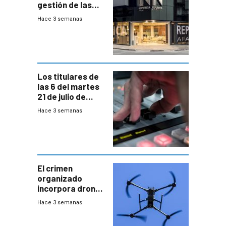
gestión de las
cuentas
Hace 3 semanas
individuales
Los titulares de
las 6 del martes
21 de julio de
2026
Hace 3 semanas
El crimen
organizado
incorpora drones
y abre un nuevo
Hace 3 semanas
desafío para la
seguridad