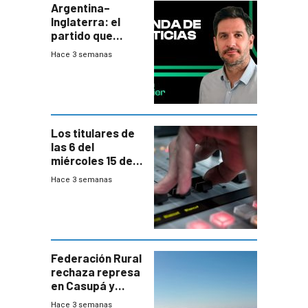
Argentina–
Inglaterra: el
partido que
nunca termina
Hace 3 semanas
Los titulares de
las 6 del
miércoles 15 de
julio de 2026
Hace 3 semanas
Federación Rural
rechaza represa
en Casupá y
firma demanda
Hace 3 semanas