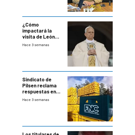
desaceleración
del consumo
¿Cómo
impactará la
visita de León
XIV a Uruguay?
Hace 3 semanas
Sindicato de
Pilsen reclama
respuestas en
medio de
Hace 3 semanas
conversaciones
entre el gobierno
y FNC
Los titulares de