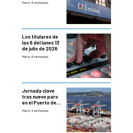
100% en efectivo
Hace 4 semanas
y no habrá
trazabilidad del
Mides
Los titulares de
las 6 del lunes 13
de julio de 2026
Hace 4 semanas
Jornada clave
tras nuevo paro
en el Puerto de
Montevideo
Hace 4 semanas