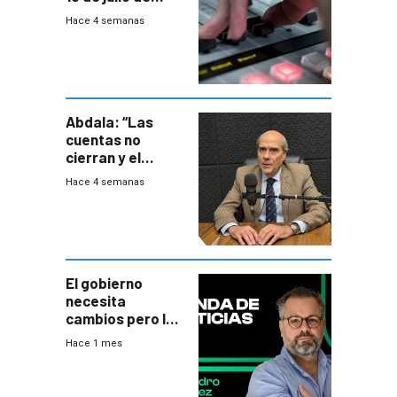
2026
Hace 4 semanas
Abdala: “Las
cuentas no
cierran y el
balance del
Hace 4 semanas
gobierno es
insatisfactorio”
El gobierno
necesita
cambios pero los
ministros tienen
Hace 1 mes
mejor imagen
que el presidente