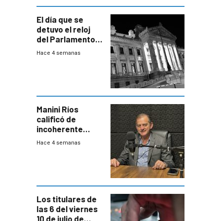
El día que se
detuvo el reloj
del Parlamento
para negociar
Hace 4 semanas
una Rendición de
Cuentas
Manini Ríos
calificó de
incoherente
decisión de
Hace 4 semanas
Coalición de no
votar Rendición
en general
Los titulares de
las 6 del viernes
10 de julio de