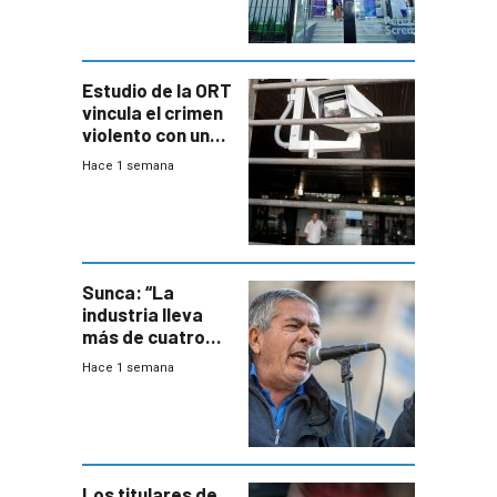
Estudio de la ORT
vincula el crimen
violento con una
menor creación
Hace 1 semana
de empresas
formales en el
área
metropolitana
Sunca: “La
industria lleva
más de cuatro
meses sin
Hace 1 semana
convenio
colectivo”
Los titulares de