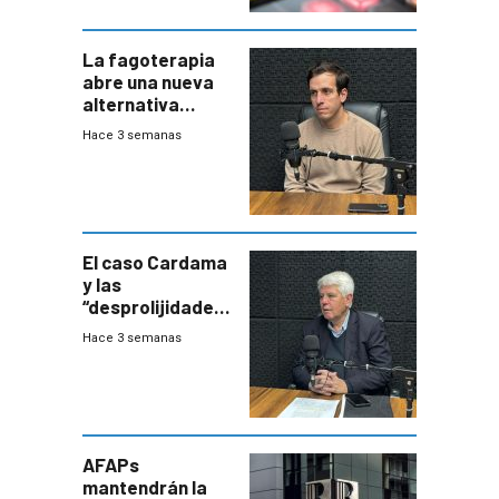
La fagoterapia
abre una nueva
alternativa
contra bacterias
Hace 3 semanas
resistentes:
Uruguay
exportará a Chile
terapia
innovadora
El caso Cardama
y las
“desprolijidades”
que la
Hace 3 semanas
investigadora ha
encontrado
AFAPs
mantendrán la