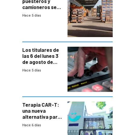
puesteros y
camioneros se
movilizaron en
Hace 5 días
rechazo a
cambios de
horario en UAM
Los titulares de
las 6 del lunes 3
de agosto de
2026
Hace 5 días
Terapia CAR-T:
una nueva
alternativa para
niños y
Hace 6 días
adolescentes
con cáncer