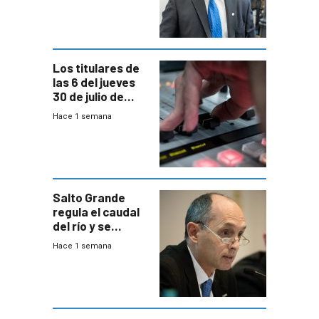
Equipos
Consultores
Los titulares de
las 6 del jueves
30 de julio de
2026
Hace 1 semana
Salto Grande
regula el caudal
del río y se
prepara para un
Hace 1 semana
escenario de
fuertes crecidas