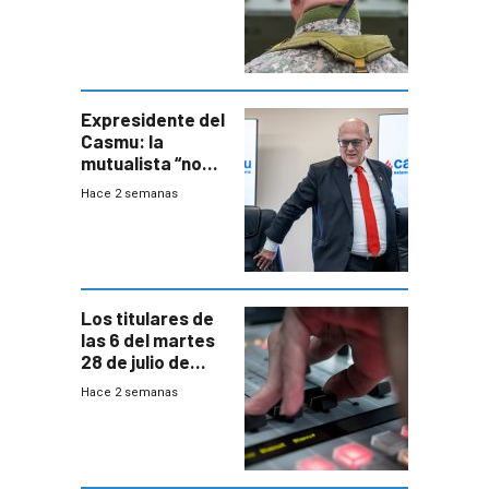
capacidades “de
otra época”,
aseguró
especialista en
seguridad
Expresidente del
Casmu: la
mutualista “no
está para pagar”
Hace 2 semanas
a interventores
“amigos del
gobierno”
Los titulares de
las 6 del martes
28 de julio de
2026
Hace 2 semanas