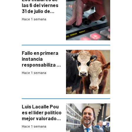
las 6 del viernes
31 de julio de
2026
Hace 1 semana
Fallo en primera
instancia
responsabiliza al
Estado por falta
Hace 1 semana
de controles en
República
Ganadera
Luis Lacalle Pou
es el líder político
mejor valorado
del país, según
Hace 1 semana
encuesta de