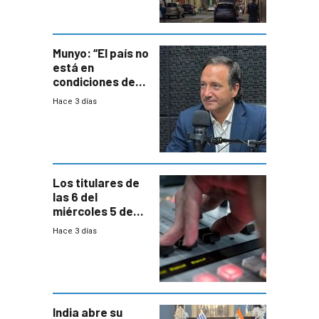
entre siete y
ocho años
Munyo: “El país no
está en
condiciones de
enfrentar una
Hace 3 días
reducción de la
semana laboral”
Los titulares de
las 6 del
miércoles 5 de
agosto de 2026
Hace 3 días
India abre su