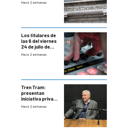
EE.UU se verán
Hace 2 semanas
afectadas por la
suba arancelaria
de Trump
Los titulares de
las 6 del viernes
24 de julio de
2026
Hace 2 semanas
Tren Tram:
presentan
iniciativa privada
para una red de
Hace 2 semanas
cinco líneas en el
área
metropolitana