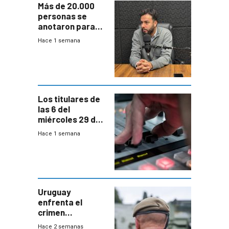
Más de 20.000
personas se
anotaron para
las pruebas
Hace 1 semana
Acredita que la
ANEP impulsa
para terminar
Bachillerato
Los titulares de
las 6 del
miércoles 29 de
julio de 2026
Hace 1 semana
Uruguay
enfrenta el
crimen
organizado con
Hace 2 semanas