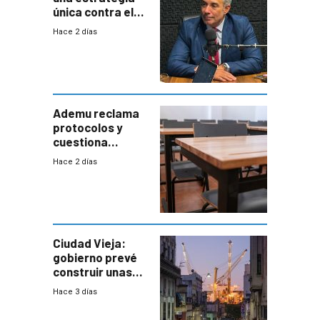
única contra el
narcotráfico y
Hace 2 días
mayor
coordinación
entre Interior y
Defensa
Ademu reclama
protocolos y
cuestiona
demora de
Hace 2 días
Primaria ante
docente con
antecedentes de
violencia
Ciudad Vieja:
gobierno prevé
construir unas
mil viviendas en
Hace 3 días
un plan de
repoblamiento,