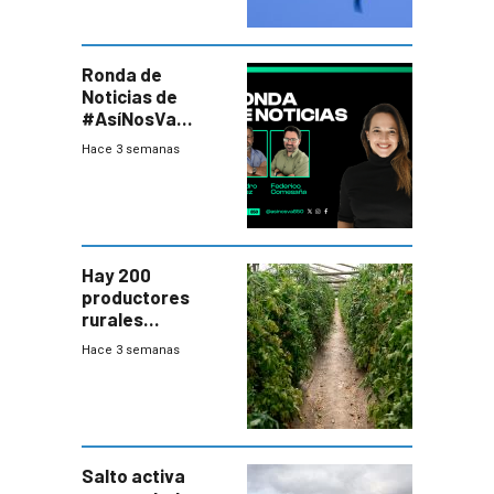
Ronda de
Noticias de
#AsíNosVa
(20/7/26)
Hace 3 semanas
Hay 200
productores
rurales
afectados tras
Hace 3 semanas
temporal en zona
de Salto
Salto activa