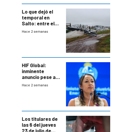
Lo que dejó el
temporal en
Salto: entre el
impacto
Hace 2 semanas
emocional y las
pérdidas sin
seguro
HIF Global:
inminente
anuncio pese a
declaración de
Hace 2 semanas
Cardona y
“demoras” en
acuerdo entre
empresa y
gobierno
Los titulares de
las 6 del jueves
23 de julio de