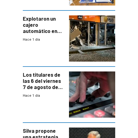
tenga que estar
con mayor
miedo”
Explotaron un
cajero
automático en
Parque Miramar;
Hace 1 día
hay 3 detenidos
Los titulares de
las 6 del viernes
7 de agosto de
2026
Hace 1 día
Silva propone
una estrategia