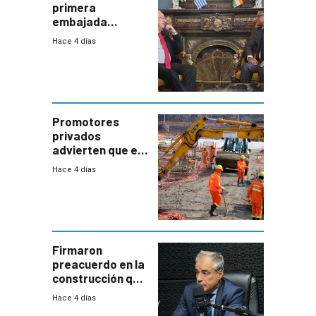
primera
embajada
residente en
Hace 4 días
Uruguay y crecen
las expectativas
por un vínculo
comercial con
enorme
potencial
Promotores
privados
advierten que el
nuevo convenio
Hace 4 días
de la
construcción
aumentará
costos y obligará
a revisar
proyectos
Firmaron
preacuerdo en la
construcción que
comprende
Hace 4 días
reducción