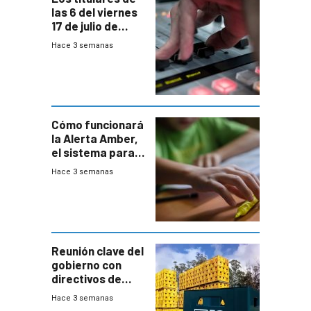
las 6 del viernes
17 de julio de
2026
Hace 3 semanas
Cómo funcionará
la Alerta Amber,
el sistema para
la búsqueda
Hace 3 semanas
temprana de
menores
ausentes
Reunión clave del
gobierno con
directivos de
Fábricas
Hace 3 semanas
Nacionales de