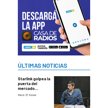
ÚLTIMAS NOTICIAS
Starlink golpea la
puerta del
mercado
uruguayo y Antel
Hace 21 horas
responde:
“Quizás no sea
Antel la que