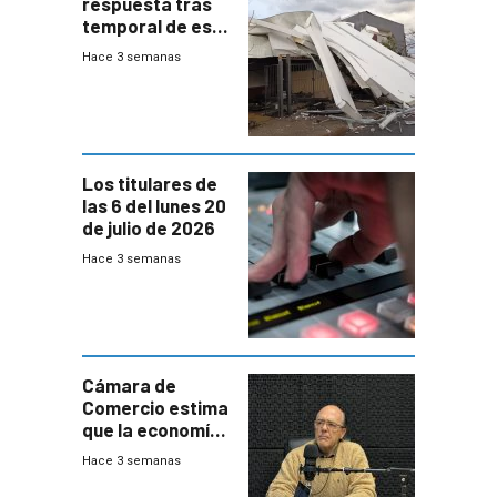
respuesta tras
temporal de este
sábado con
Hace 3 semanas
destrozos e
impacto a la
granja
Los titulares de
las 6 del lunes 20
de julio de 2026
Hace 3 semanas
Cámara de
Comercio estima
que la economía
crecerá 1,6%
Hace 3 semanas
este año, pero
advierte una