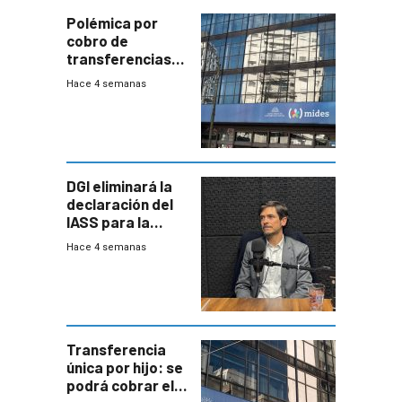
Polémica por
cobro de
transferencias
del Mides en
Hace 4 semanas
efectivo
DGI eliminará la
declaración del
IASS para la
mayoría de los
Hace 4 semanas
jubilados
Transferencia
única por hijo: se
podrá cobrar el