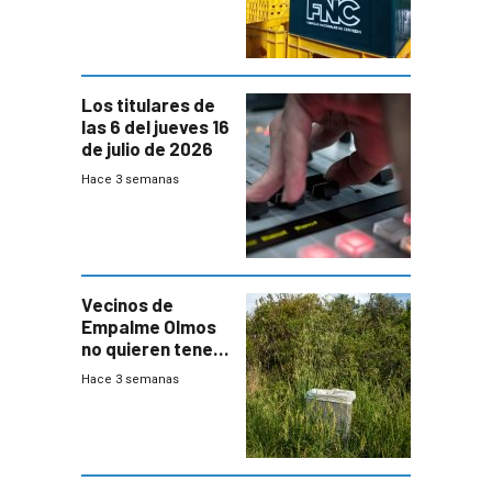
Cervezas
Los titulares de
las 6 del jueves 16
de julio de 2026
Hace 3 semanas
Vecinos de
Empalme Olmos
no quieren tener
cerca una planta
Hace 3 semanas
de tratamiento
de residuos e
impulsan
plebiscito
departamental