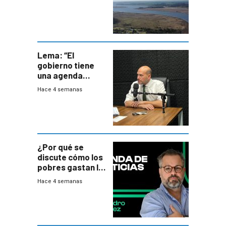
del PN
Lema: “El
gobierno tiene
una agenda
destructiva”
Hace 4 semanas
¿Por qué se
discute cómo los
pobres gastan la
plata?
Hace 4 semanas