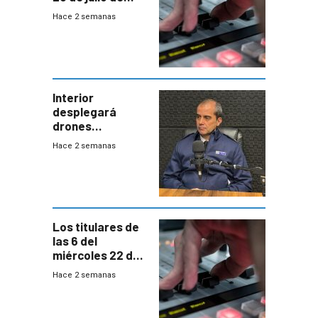
2026
Hace 2 semanas
Interior
desplegará
drones
autónomos para
Hace 2 semanas
responder a
emergencias
desde agosto
Los titulares de
las 6 del
miércoles 22 de
julio de 2026
Hace 2 semanas