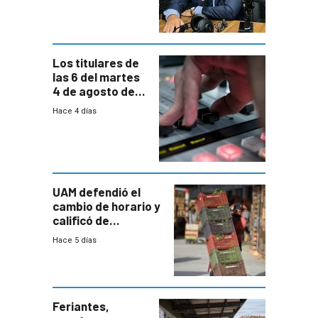
paulatina de
carga horaria
Los titulares de
las 6 del martes
4 de agosto de
2026
Hace 4 días
UAM defendió el
cambio de horario y
calificó de
“desproporcionado”
Hace 5 días
el bloqueo de
accesos
Feriantes,