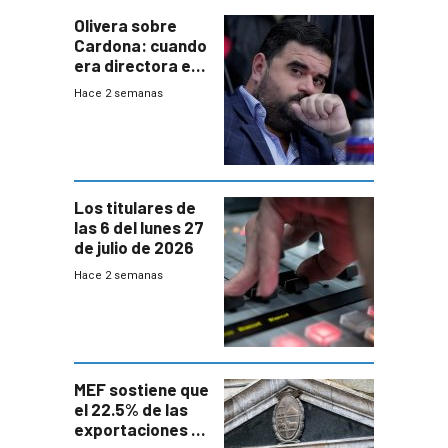
Olivera sobre
Cardona: cuando
era directora en
UTE “no era muy
Hace 2 semanas
afín” a HIF Global
Los titulares de
las 6 del lunes 27
de julio de 2026
Hace 2 semanas
MEF sostiene que
el 22.5% de las
exportaciones a