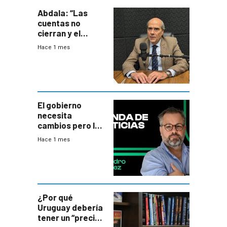
Abdala: “Las
cuentas no
cierran y el
balance del
Hace 1 mes
gobierno es
insatisfactorio”
El gobierno
necesita
cambios pero los
ministros tienen
Hace 1 mes
mejor imagen
que el presidente
¿Por qué
Uruguay debería
tener un “precio