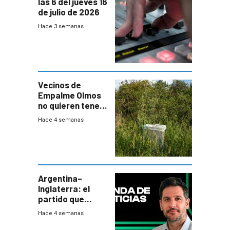
las 6 del jueves 16
de julio de 2026
Hace 3 semanas
Vecinos de
Empalme Olmos
no quieren tener
cerca una planta
Hace 4 semanas
de tratamiento
de residuos e
impulsan
plebiscito
departamental
Argentina–
Inglaterra: el
partido que
nunca termina
Hace 4 semanas