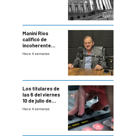
una Rendición de
Cuentas
Manini Ríos
calificó de
incoherente
decisión de
Hace 4 semanas
Coalición de no
votar Rendición
en general
Los titulares de
las 6 del viernes
10 de julio de
2026
Hace 4 semanas