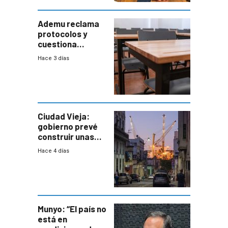
Defensa
Ademu reclama
protocolos y
cuestiona
demora de
Hace 3 días
Primaria ante
docente con
antecedentes de
violencia
Ciudad Vieja:
gobierno prevé
construir unas
mil viviendas en
Hace 4 días
un plan de
repoblamiento,
entre siete y
ocho años
Munyo: “El país no
está en