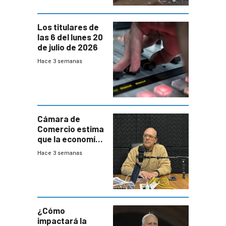
Los titulares de
las 6 del lunes 20
de julio de 2026
Hace 3 semanas
Cámara de
Comercio estima
que la economía
crecerá 1,6%
Hace 3 semanas
este año, pero
advierte una
desaceleración
del consumo
¿Cómo
impactará la