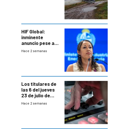
emocional y las
pérdidas sin
seguro
HIF Global:
inminente
anuncio pese a
declaración de
Hace 2 semanas
Cardona y
“demoras” en
acuerdo entre
empresa y
gobierno
Los titulares de
las 6 del jueves
23 de julio de
2026
Hace 2 semanas