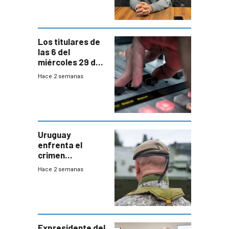
para terminar
Bachillerato
Los titulares de
las 6 del
miércoles 29 de
julio de 2026
Hace 2 semanas
Uruguay
enfrenta el
crimen
organizado con
Hace 2 semanas
capacidades “de
otra época”,
aseguró
especialista en
seguridad
Expresidente del