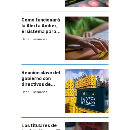
Cómo funcionará
la Alerta Amber,
el sistema para
la búsqueda
Hace 3 semanas
temprana de
menores
ausentes
Reunión clave del
gobierno con
directivos de
Fábricas
Hace 3 semanas
Nacionales de
Cervezas
Los titulares de