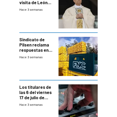
visita de León
XIV a Uruguay?
Hace 3 semanas
Sindicato de
Pilsen reclama
respuestas en
medio de
Hace 3 semanas
conversaciones
entre el gobierno
y FNC
Los titulares de
las 6 del viernes
17 de julio de
2026
Hace 3 semanas