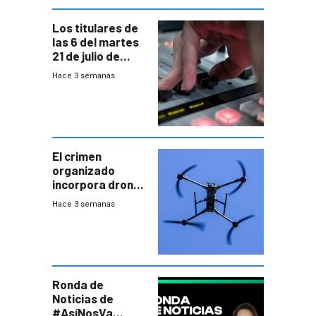
Los titulares de
las 6 del martes
21 de julio de
2026
Hace 3 semanas
El crimen
organizado
incorpora drones
y abre un nuevo
Hace 3 semanas
desafío para la
seguridad
Ronda de
Noticias de
#AsíNosVa