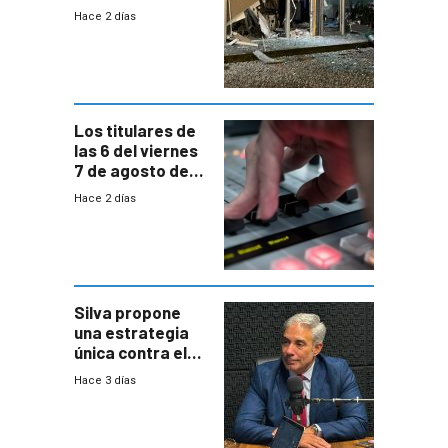
Parque Miramar;
Hace 2 días
hay 3 detenidos
Los titulares de
las 6 del viernes
7 de agosto de
2026
Hace 2 días
Silva propone
una estrategia
única contra el
narcotráfico y
Hace 3 días
mayor
coordinación
entre Interior y