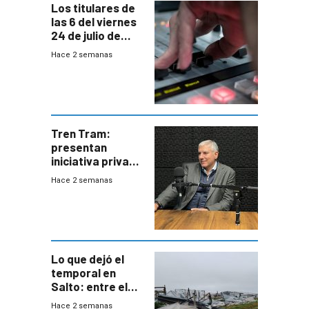
Los titulares de
las 6 del viernes
24 de julio de
2026
Hace 2 semanas
Tren Tram:
presentan
iniciativa privada
para una red de
Hace 2 semanas
cinco líneas en el
área
metropolitana
Lo que dejó el
temporal en
Salto: entre el
impacto
Hace 2 semanas