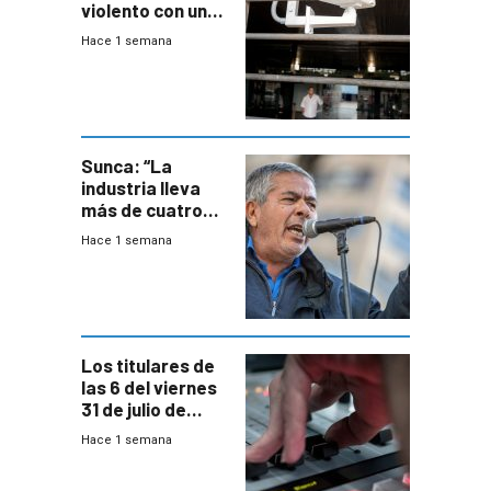
violento con una
menor creación
Hace 1 semana
de empresas
formales en el
área
metropolitana
Sunca: “La
industria lleva
más de cuatro
meses sin
Hace 1 semana
convenio
colectivo”
Los titulares de
las 6 del viernes
31 de julio de
2026
Hace 1 semana