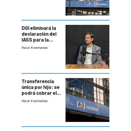
DGI eliminará la
declaración del
IASS para la
mayoría de los
Hace 4 semanas
jubilados
Transferencia
única por hijo: se
podrá cobrar el
100% en efectivo
Hace 4 semanas
y no habrá
trazabilidad del
Mides