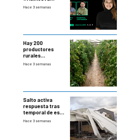
(20/7/26)
Hace 3 semanas
Hay 200
productores
rurales
afectados tras
Hace 3 semanas
temporal en zona
de Salto
Salto activa
respuesta tras
temporal de este
sábado con
Hace 3 semanas
destrozos e
impacto a la
granja