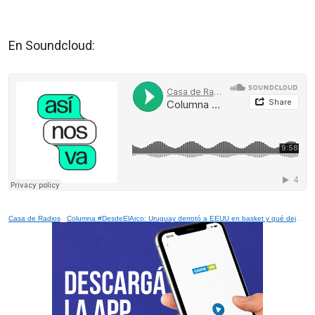
En Soundcloud:
Casa de Radios
·
Columna #DesdeElArco: Uruguay derrotó a EEUU en basket y qué dejó la fecha el Clausura