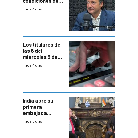
condiciones de
enfrentar una
Hace 4 días
reducción de la
semana laboral”
Los titulares de
las 6 del
miércoles 5 de
agosto de 2026
Hace 4 días
India abre su
primera
embajada
residente en
Hace 5 días
Uruguay y crecen
las expectativas
por un vínculo