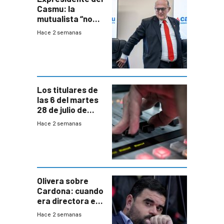
Casmu: la
mutualista “no
está para pagar”
Hace 2 semanas
a interventores
“amigos del
gobierno”
Los titulares de
las 6 del martes
28 de julio de
2026
Hace 2 semanas
Olivera sobre
Cardona: cuando
era directora en
UTE “no era muy
Hace 2 semanas
afín” a HIF Global