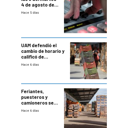
4 de agosto de
2026
Hace 5 días
UAM defendió el
cambio de horario y
calificó de
“desproporcionado”
Hace 6 días
el bloqueo de
accesos
Feriantes,
puesteros y
camioneros se
movilizaron en
Hace 6 días
rechazo a
cambios de
horario en UAM