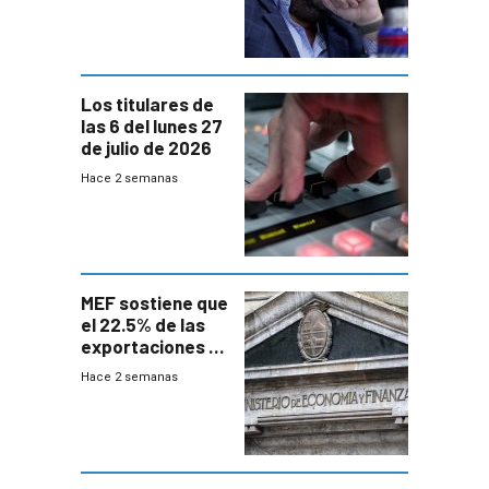
Los titulares de
las 6 del lunes 27
de julio de 2026
Hace 2 semanas
MEF sostiene que
el 22.5% de las
exportaciones a
EE.UU se verán
Hace 2 semanas
afectadas por la
suba arancelaria
de Trump