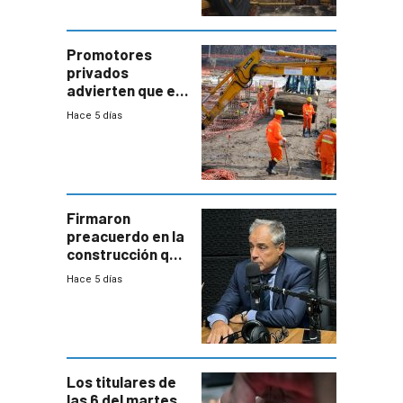
comercial con
enorme
potencial
Promotores
privados
advierten que el
nuevo convenio
Hace 5 días
de la
construcción
aumentará
costos y obligará
a revisar
proyectos
Firmaron
preacuerdo en la
construcción que
comprende
Hace 5 días
reducción
paulatina de
carga horaria
Los titulares de
las 6 del martes