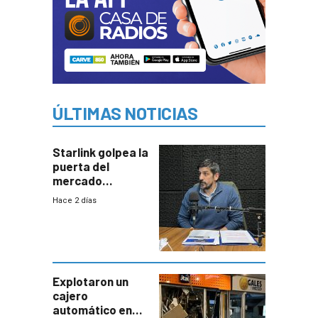
ÚLTIMAS NOTICIAS
Starlink golpea la
puerta del
mercado
uruguayo y Antel
Hace 2 días
responde:
“Quizás no sea
Antel la que
tenga que estar
con mayor
miedo”
Explotaron un
cajero
automático en