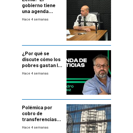
gobierno tiene
una agenda
destructiva”
Hace 4 semanas
¿Por qué se
discute cómo los
pobres gastan la
plata?
Hace 4 semanas
Polémica por
cobro de
transferencias
del Mides en
Hace 4 semanas
efectivo