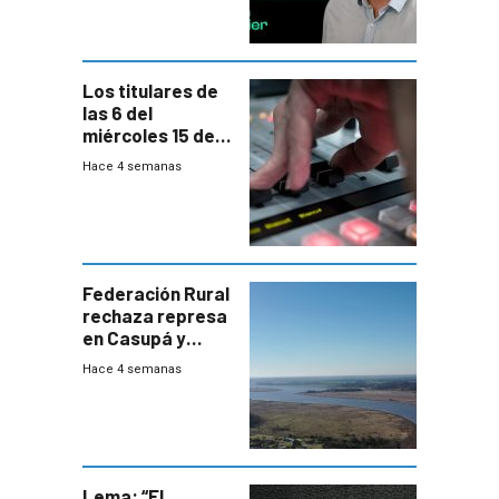
Los titulares de
las 6 del
miércoles 15 de
julio de 2026
Hace 4 semanas
Federación Rural
rechaza represa
en Casupá y
firma demanda
Hace 4 semanas
del PN
Lema: “El