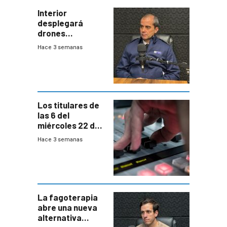
Interior
desplegará
drones
autónomos para
Hace 3 semanas
responder a
emergencias
desde agosto
Los titulares de
las 6 del
miércoles 22 de
julio de 2026
Hace 3 semanas
La fagoterapia
abre una nueva
alternativa