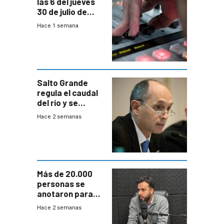
las 6 del jueves
30 de julio de
2026
Hace 1 semana
Salto Grande
regula el caudal
del río y se
prepara para un
Hace 2 semanas
escenario de
fuertes crecidas
Más de 20.000
personas se
anotaron para
las pruebas
Hace 2 semanas
Acredita que la
ANEP impulsa