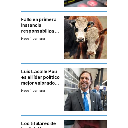
Fallo en primera
instancia
responsabiliza al
Estado por falta
Hace 1 semana
de controles en
República
Ganadera
Luis Lacalle Pou
es el líder político
mejor valorado
del país, según
Hace 1 semana
encuesta de
Equipos
Consultores
Los titulares de