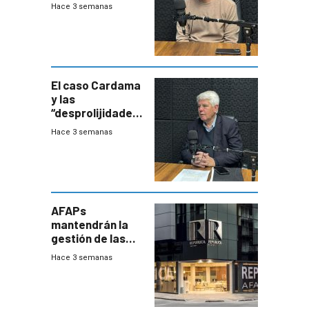
contra bacterias
Hace 3 semanas
resistentes:
Uruguay
exportará a Chile
terapia
innovadora
El caso Cardama
y las
“desprolijidades”
que la
Hace 3 semanas
investigadora ha
encontrado
AFAPs
mantendrán la
gestión de las
cuentas
Hace 3 semanas
individuales