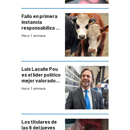
Fallo en primera
instancia
responsabiliza al
Estado por falta
Hace 1 semana
de controles en
República
Ganadera
Luis Lacalle Pou
es el líder político
mejor valorado
del país, según
Hace 1 semana
encuesta de
Equipos
Consultores
Los titulares de
las 6 del jueves