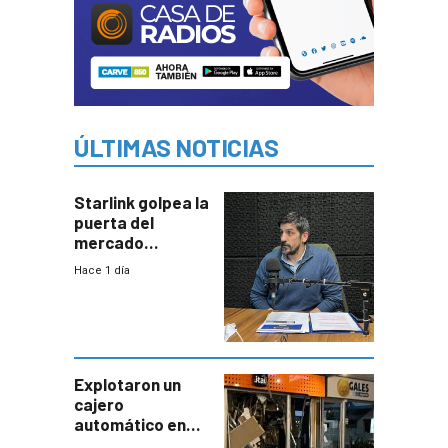
ÚLTIMAS NOTICIAS
Starlink golpea la
puerta del
mercado
uruguayo y Antel
Hace 1 día
responde:
“Quizás no sea
Antel la que
tenga que estar
con mayor
miedo”
Explotaron un
cajero
automático en
Parque Miramar;