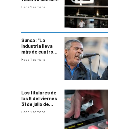
menor creación
Hace 1 semana
de empresas
formales en el
área
metropolitana
Sunca: “La
industria lleva
más de cuatro
meses sin
Hace 1 semana
convenio
colectivo”
Los titulares de
las 6 del viernes
31 de julio de
2026
Hace 1 semana