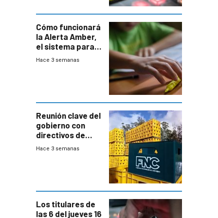
Cómo funcionará
la Alerta Amber,
el sistema para
la búsqueda
Hace 3 semanas
temprana de
menores
ausentes
Reunión clave del
gobierno con
directivos de
Fábricas
Hace 3 semanas
Nacionales de
Cervezas
Los titulares de
las 6 del jueves 16