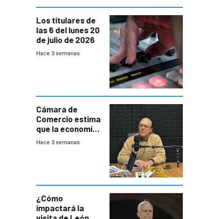
Los titulares de
las 6 del lunes 20
de julio de 2026
Hace 3 semanas
Cámara de
Comercio estima
que la economía
crecerá 1,6%
Hace 3 semanas
este año, pero
advierte una
desaceleración
del consumo
¿Cómo
impactará la
visita de León