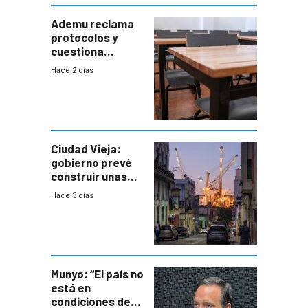
Ademu reclama
protocolos y
cuestiona
demora de
Hace 2 días
Primaria ante
docente con
antecedentes de
violencia
Ciudad Vieja:
gobierno prevé
construir unas
mil viviendas en
Hace 3 días
un plan de
repoblamiento,
entre siete y
ocho años
Munyo: “El país no
está en
condiciones de