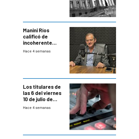
Cuentas
Manini Ríos
calificó de
incoherente
decisión de
Hace 4 semanas
Coalición de no
votar Rendición
en general
Los titulares de
las 6 del viernes
10 de julio de
2026
Hace 4 semanas