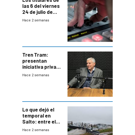
las 6 del viernes
24 de julio de
2026
Hace 2 semanas
Tren Tram:
presentan
iniciativa privada
para una red de
Hace 2 semanas
cinco líneas en el
área
metropolitana
Lo que dejó el
temporal en
Salto: entre el
impacto
Hace 2 semanas
emocional y las