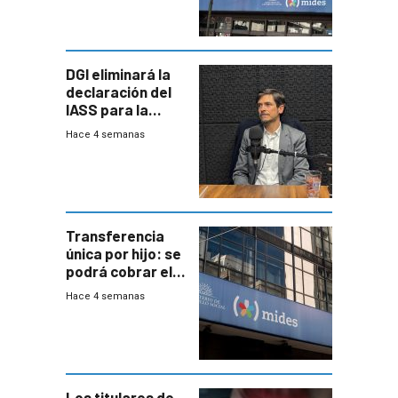
DGI eliminará la
declaración del
IASS para la
mayoría de los
Hace 4 semanas
jubilados
Transferencia
única por hijo: se
podrá cobrar el
100% en efectivo
Hace 4 semanas
y no habrá
trazabilidad del
Mides
Los titulares de