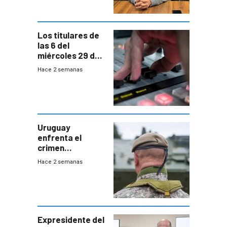
para terminar
Bachillerato
Los titulares de
las 6 del
miércoles 29 de
julio de 2026
Hace 2 semanas
Uruguay
enfrenta el
crimen
organizado con
Hace 2 semanas
capacidades “de
otra época”,
aseguró
especialista en
seguridad
Expresidente del