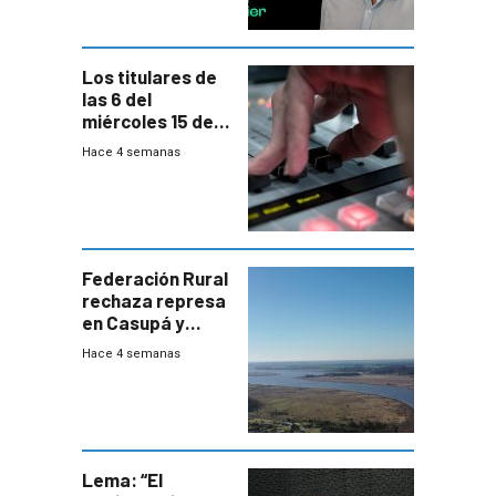
Los titulares de
las 6 del
miércoles 15 de
julio de 2026
Hace 4 semanas
Federación Rural
rechaza represa
en Casupá y
firma demanda
Hace 4 semanas
del PN
Lema: “El