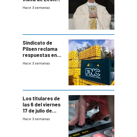
XIV a Uruguay?
Hace 3 semanas
Sindicato de
Pilsen reclama
respuestas en
medio de
Hace 3 semanas
conversaciones
entre el gobierno
y FNC
Los titulares de
las 6 del viernes
17 de julio de
2026
Hace 3 semanas