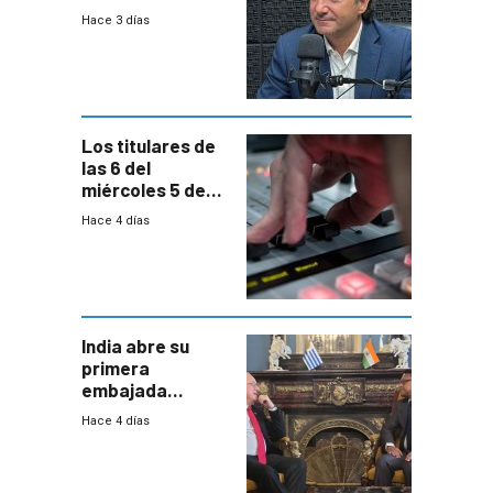
enfrentar una
Hace 3 días
reducción de la
semana laboral”
Los titulares de
las 6 del
miércoles 5 de
agosto de 2026
Hace 4 días
India abre su
primera
embajada
residente en
Hace 4 días
Uruguay y crecen
las expectativas
por un vínculo