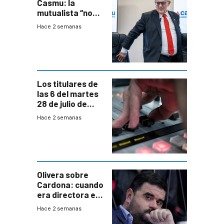
Casmu: la
mutualista “no
está para pagar”
Hace 2 semanas
a interventores
“amigos del
gobierno”
Los titulares de
las 6 del martes
28 de julio de
2026
Hace 2 semanas
Olivera sobre
Cardona: cuando
era directora en
UTE “no era muy
Hace 2 semanas
afín” a HIF Global