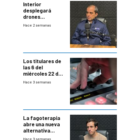
Interior
desplegará
drones
autónomos para
Hace 2 semanas
responder a
emergencias
desde agosto
Los titulares de
las 6 del
miércoles 22 de
julio de 2026
Hace 3 semanas
La fagoterapia
abre una nueva
alternativa
contra bacterias
Hace 3 semanas