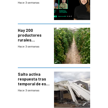
(20/7/26)
Hace 3 semanas
Hay 200
productores
rurales
afectados tras
Hace 3 semanas
temporal en zona
de Salto
Salto activa
respuesta tras
temporal de este
sábado con
Hace 3 semanas
destrozos e
impacto a la
granja