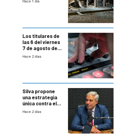
Hace 1 día
hay 3 detenidos
Los titulares de
las 6 del viernes
7 de agosto de
2026
Hace 2 días
Silva propone
una estrategia
única contra el
narcotráfico y
Hace 2 días
mayor
coordinación
entre Interior y
Defensa