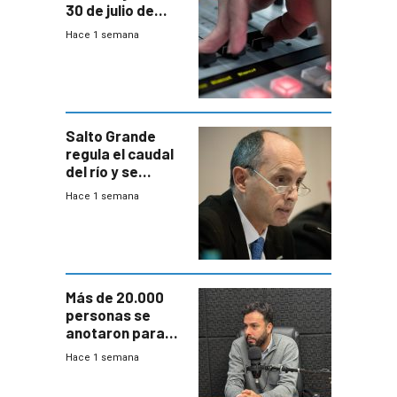
30 de julio de
2026
Hace 1 semana
Salto Grande
regula el caudal
del río y se
prepara para un
Hace 1 semana
escenario de
fuertes crecidas
Más de 20.000
personas se
anotaron para
las pruebas
Hace 1 semana
Acredita que la
ANEP impulsa