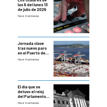
las 6 del lunes 13
de julio de 2026
Hace 4 semanas
Jornada clave
tras nuevo paro
en el Puerto de
Montevideo
Hace 4 semanas
El día que se
detuvo el reloj
del Parlamento
para negociar
Hace 4 semanas
una Rendición de