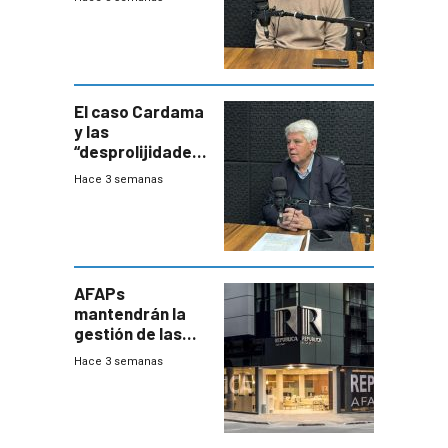
resistentes:
Uruguay
exportará a Chile
terapia
innovadora
El caso Cardama
y las
“desprolijidades”
que la
Hace 3 semanas
investigadora ha
encontrado
AFAPs
mantendrán la
gestión de las
cuentas
Hace 3 semanas
individuales