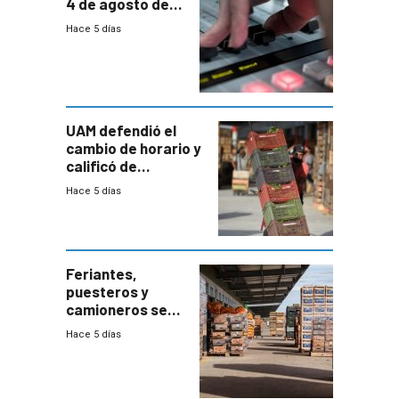
4 de agosto de
2026
Hace 5 días
UAM defendió el
cambio de horario y
calificó de
“desproporcionado”
Hace 5 días
el bloqueo de
accesos
Feriantes,
puesteros y
camioneros se
movilizaron en
Hace 5 días
rechazo a
cambios de
horario en UAM