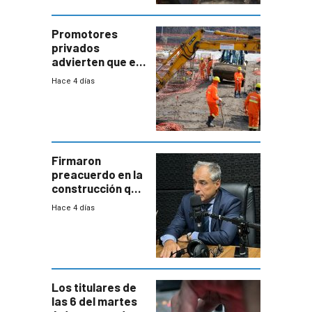
comercial con
enorme
potencial
Promotores
privados
advierten que el
nuevo convenio
Hace 4 días
de la
construcción
aumentará
costos y obligará
a revisar
proyectos
Firmaron
preacuerdo en la
construcción que
comprende
Hace 4 días
reducción
paulatina de
carga horaria
Los titulares de
las 6 del martes