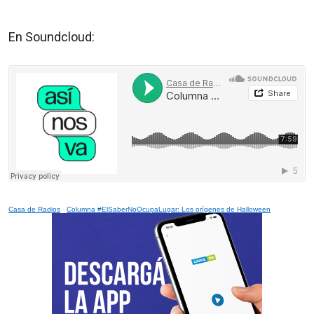
En Soundcloud:
Casa de Radios
·
Columna #ElSaberNoOcupaLugar: Los orígenes de Halloween