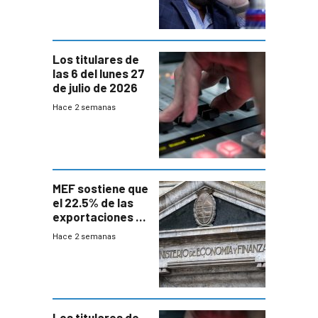
Los titulares de
las 6 del lunes 27
de julio de 2026
Hace 2 semanas
MEF sostiene que
el 22.5% de las
exportaciones a
EE.UU se verán
Hace 2 semanas
afectadas por la
suba arancelaria
de Trump
Los titulares de