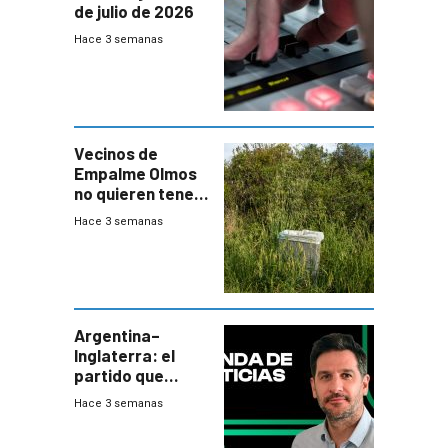
de julio de 2026
Hace 3 semanas
Vecinos de
Empalme Olmos
no quieren tener
cerca una planta
Hace 3 semanas
de tratamiento
de residuos e
impulsan
plebiscito
departamental
Argentina–
Inglaterra: el
partido que
nunca termina
Hace 3 semanas