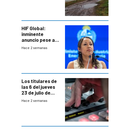
pérdidas sin
seguro
HIF Global:
inminente
anuncio pese a
declaración de
Hace 2 semanas
Cardona y
“demoras” en
acuerdo entre
empresa y
gobierno
Los titulares de
las 6 del jueves
23 de julio de
2026
Hace 2 semanas