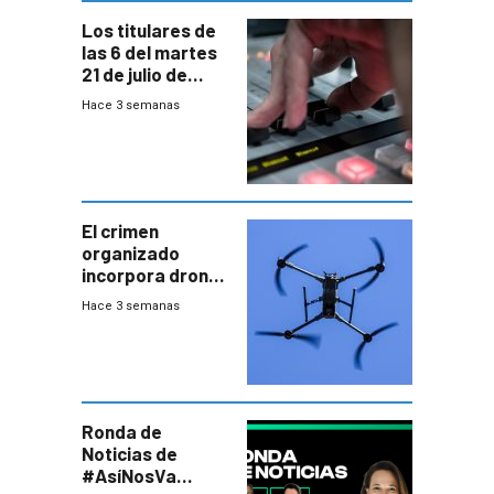
Los titulares de
las 6 del martes
21 de julio de
2026
Hace 3 semanas
El crimen
organizado
incorpora drones
y abre un nuevo
Hace 3 semanas
desafío para la
seguridad
Ronda de
Noticias de
#AsíNosVa