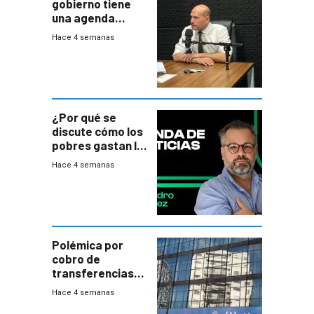
gobierno tiene
una agenda
destructiva”
Hace 4 semanas
¿Por qué se
discute cómo los
pobres gastan la
plata?
Hace 4 semanas
Polémica por
cobro de
transferencias
del Mides en
Hace 4 semanas
efectivo