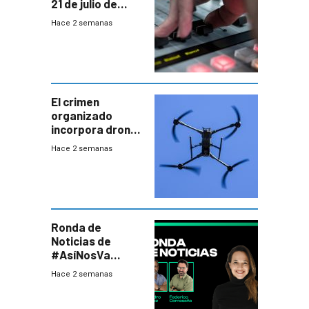
21 de julio de
2026
Hace 2 semanas
El crimen
organizado
incorpora drones
y abre un nuevo
Hace 2 semanas
desafío para la
seguridad
Ronda de
Noticias de
#AsíNosVa
(20/7/26)
Hace 2 semanas