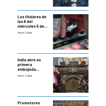
Los titulares de
las 6 del
miércoles 5 de
agosto de 2026
Hace 2 días
India abre su
primera
embajada
residente en
Hace 2 días
Uruguay y crecen
las expectativas
por un vínculo
comercial con
enorme
potencial
Promotores