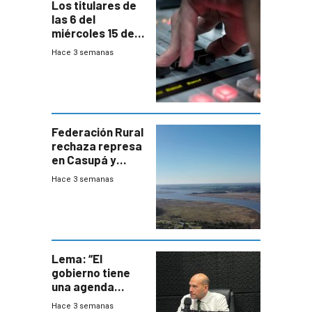
Los titulares de
las 6 del
miércoles 15 de
julio de 2026
Hace 3 semanas
Federación Rural
rechaza represa
en Casupá y
firma demanda
Hace 3 semanas
del PN
Lema: “El
gobierno tiene
una agenda
destructiva”
Hace 3 semanas