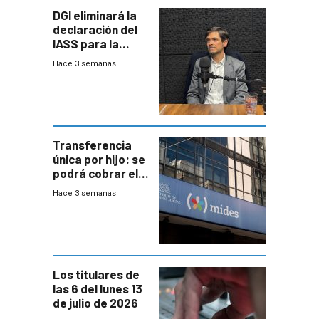
DGI eliminará la
declaración del
IASS para la
mayoría de los
Hace 3 semanas
jubilados
Transferencia
única por hijo: se
podrá cobrar el
100% en efectivo
Hace 3 semanas
y no habrá
trazabilidad del
Mides
Los titulares de
las 6 del lunes 13
de julio de 2026