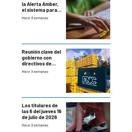
la Alerta Amber,
el sistema para
la búsqueda
Hace 3 semanas
temprana de
menores
ausentes
Reunión clave del
gobierno con
directivos de
Fábricas
Hace 3 semanas
Nacionales de
Cervezas
Los titulares de
las 6 del jueves 16
de julio de 2026
Hace 3 semanas