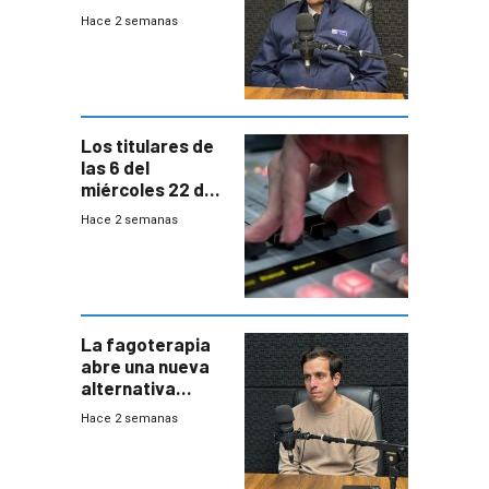
autónomos para
Hace 2 semanas
responder a
emergencias
desde agosto
Los titulares de
las 6 del
miércoles 22 de
julio de 2026
Hace 2 semanas
La fagoterapia
abre una nueva
alternativa
contra bacterias
Hace 2 semanas
resistentes:
Uruguay
exportará a Chile