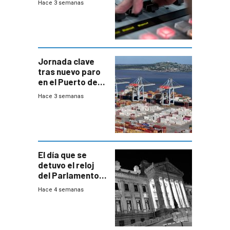
Hace 3 semanas
Jornada clave
tras nuevo paro
en el Puerto de
Montevideo
Hace 3 semanas
El día que se
detuvo el reloj
del Parlamento
para negociar
Hace 4 semanas
una Rendición de
Cuentas