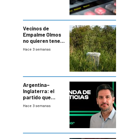
Vecinos de
Empalme Olmos
no quieren tener
cerca una planta
Hace 3 semanas
de tratamiento
de residuos e
impulsan
plebiscito
departamental
Argentina–
Inglaterra: el
partido que
nunca termina
Hace 3 semanas