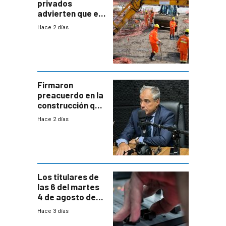
privados
advierten que el
nuevo convenio
Hace 2 días
de la
construcción
aumentará
costos y obligará
a revisar
proyectos
Firmaron
preacuerdo en la
construcción que
comprende
Hace 2 días
reducción
paulatina de
carga horaria
Los titulares de
las 6 del martes
4 de agosto de
2026
Hace 3 días