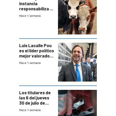
instancia
responsabiliza al
Estado por falta
Hace 1 semana
de controles en
República
Ganadera
Luis Lacalle Pou
es el líder político
mejor valorado
del país, según
Hace 1 semana
encuesta de
Equipos
Consultores
Los titulares de
las 6 del jueves
30 de julio de
2026
Hace 1 semana