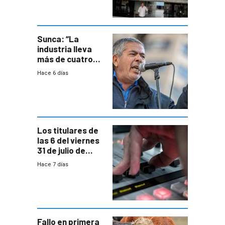
área
metropolitana
Sunca: “La
industria lleva
más de cuatro
meses sin
Hace 6 días
convenio
colectivo”
Los titulares de
las 6 del viernes
31 de julio de
2026
Hace 7 días
Fallo en primera