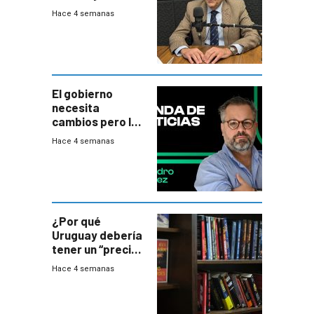
balance del
Hace 4 semanas
gobierno es
insatisfactorio”
El gobierno
necesita
cambios pero los
ministros tienen
Hace 4 semanas
mejor imagen
que el presidente
¿Por qué
Uruguay debería
tener un “precio
único” en los
Hace 4 semanas
libros que
permita “salvar”
a los libreros?