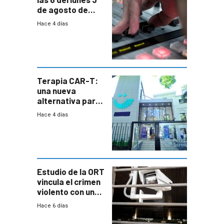
de agosto de
2026
Hace 4 días
Terapia CAR-T:
una nueva
alternativa para
niños y
Hace 4 días
adolescentes
con cáncer
Estudio de la ORT
vincula el crimen
violento con una
menor creación
Hace 6 días
de empresas
formales en el