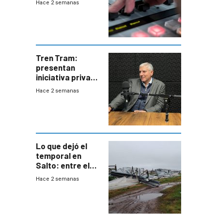
Hace 2 semanas
Tren Tram:
presentan
iniciativa privada
para una red de
Hace 2 semanas
cinco líneas en el
área
metropolitana
Lo que dejó el
temporal en
Salto: entre el
impacto
Hace 2 semanas
emocional y las
pérdidas sin
seguro