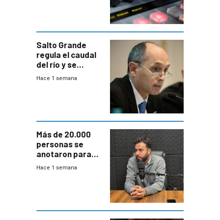
Salto Grande
regula el caudal
del río y se
prepara para un
Hace 1 semana
escenario de
fuertes crecidas
Más de 20.000
personas se
anotaron para
las pruebas
Hace 1 semana
Acredita que la
ANEP impulsa
para terminar
Bachillerato