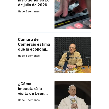
de julio de 2026
Hace 3 semanas
Cámara de
Comercio estima
que la economía
crecerá 1,6%
Hace 3 semanas
este año, pero
advierte una
desaceleración
del consumo
¿Cómo
impactará la
visita de León
XIV a Uruguay?
Hace 3 semanas