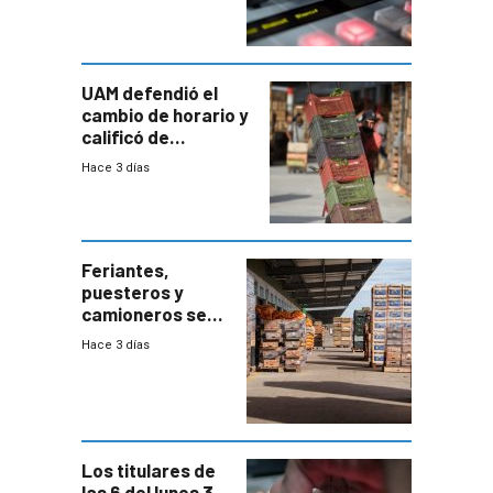
UAM defendió el
cambio de horario y
calificó de
“desproporcionado”
Hace 3 días
el bloqueo de
accesos
Feriantes,
puesteros y
camioneros se
movilizaron en
Hace 3 días
rechazo a
cambios de
horario en UAM
Los titulares de
las 6 del lunes 3