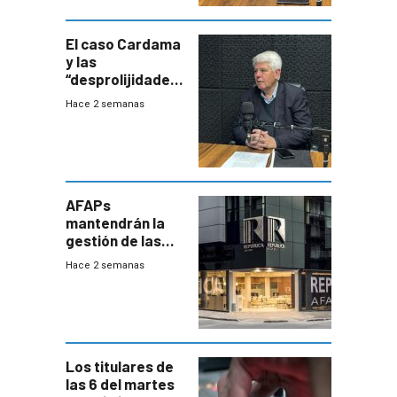
terapia
innovadora
El caso Cardama
y las
“desprolijidades”
que la
Hace 2 semanas
investigadora ha
encontrado
AFAPs
mantendrán la
gestión de las
cuentas
Hace 2 semanas
individuales
Los titulares de
las 6 del martes