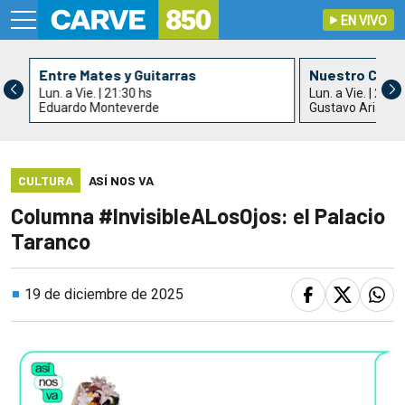
EN VIVO
Entre Mates y Guitarras
Nuestro Cant
Lun. a Vie. | 21:30 hs
Lun. a Vie. | 22:3
Eduardo Monteverde
Gustavo Arias
CULTURA
ASÍ NOS VA
Columna #InvisibleALosOjos: el Palacio
Taranco
19 de diciembre de 2025