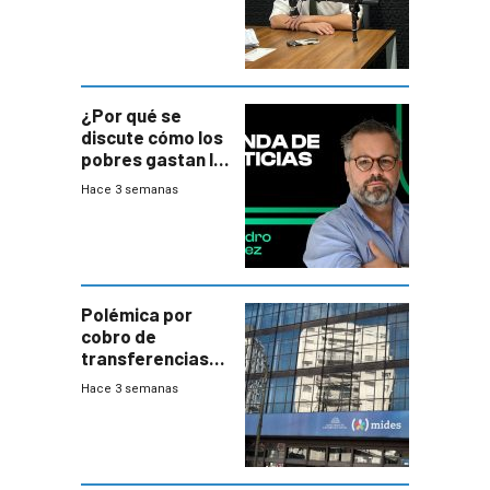
¿Por qué se
discute cómo los
pobres gastan la
plata?
Hace 3 semanas
Polémica por
cobro de
transferencias
del Mides en
Hace 3 semanas
efectivo