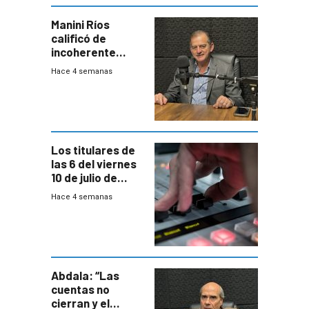
Manini Ríos
calificó de
incoherente
decisión de
Hace 4 semanas
Coalición de no
votar Rendición
en general
Los titulares de
las 6 del viernes
10 de julio de
2026
Hace 4 semanas
Abdala: “Las
cuentas no
cierran y el