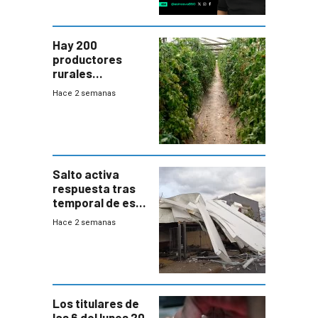
Hay 200
productores
rurales
afectados tras
Hace 2 semanas
temporal en zona
de Salto
Salto activa
respuesta tras
temporal de este
sábado con
Hace 2 semanas
destrozos e
impacto a la
granja
Los titulares de
las 6 del lunes 20