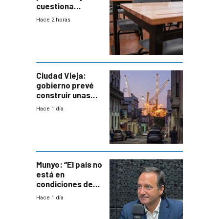
cuestiona
demora de
Hace 2 horas
Primaria ante
docente con
antecedentes de
violencia
Ciudad Vieja:
gobierno prevé
construir unas
mil viviendas en
Hace 1 día
un plan de
repoblamiento,
entre siete y
ocho años
Munyo: “El país no
está en
condiciones de
enfrentar una
Hace 1 día
reducción de la
semana laboral”