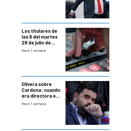
a interventores
“amigos del
gobierno”
Los titulares de
las 6 del martes
28 de julio de
2026
Hace 1 semana
Olivera sobre
Cardona: cuando
era directora en
UTE “no era muy
Hace 1 semana
afín” a HIF Global