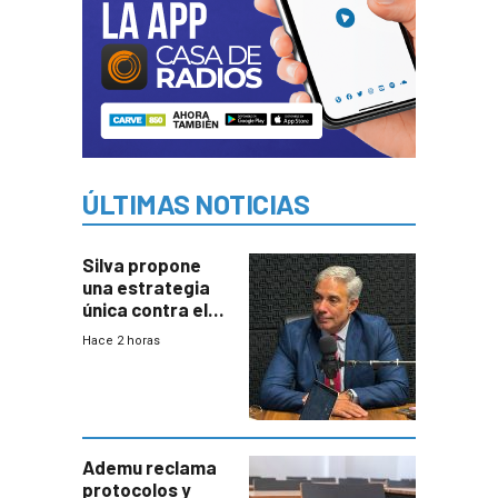
ÚLTIMAS NOTICIAS
Silva propone
una estrategia
única contra el
narcotráfico y
Hace 2 horas
mayor
coordinación
entre Interior y
Defensa
Ademu reclama
protocolos y