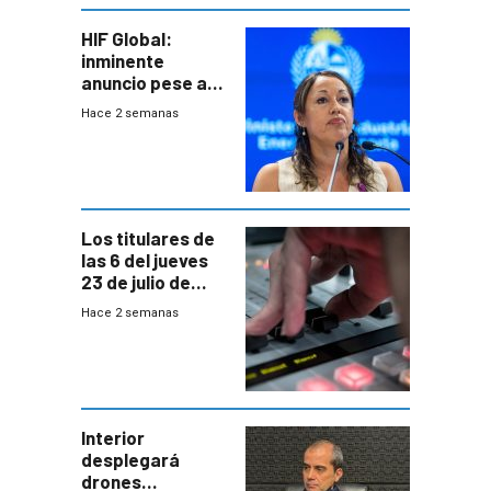
HIF Global:
inminente
anuncio pese a
declaración de
Hace 2 semanas
Cardona y
“demoras” en
acuerdo entre
empresa y
gobierno
Los titulares de
las 6 del jueves
23 de julio de
2026
Hace 2 semanas
Interior
desplegará
drones