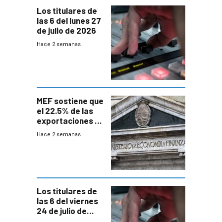
Los titulares de
las 6 del lunes 27
de julio de 2026
Hace 2 semanas
MEF sostiene que
el 22.5% de las
exportaciones a
EE.UU se verán
Hace 2 semanas
afectadas por la
suba arancelaria
de Trump
Los titulares de
las 6 del viernes
24 de julio de
2026