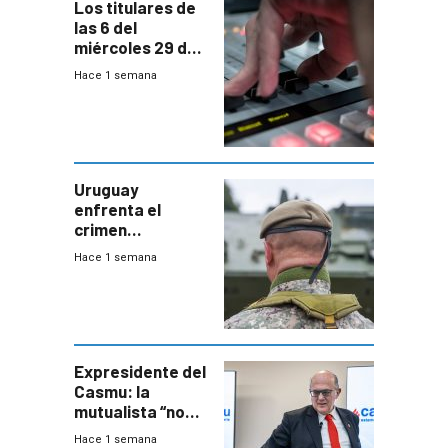
Los titulares de
las 6 del
miércoles 29 de
julio de 2026
Hace 1 semana
Uruguay
enfrenta el
crimen
organizado con
Hace 1 semana
capacidades “de
otra época”,
aseguró
especialista en
seguridad
Expresidente del
Casmu: la
mutualista “no
está para pagar”
Hace 1 semana