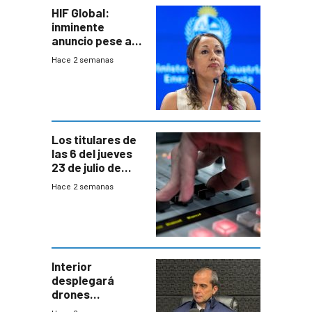
HIF Global:
inminente
anuncio pese a
declaración de
Hace 2 semanas
Cardona y
“demoras” en
acuerdo entre
empresa y
gobierno
Los titulares de
las 6 del jueves
23 de julio de
2026
Hace 2 semanas
Interior
desplegará
drones
autónomos para