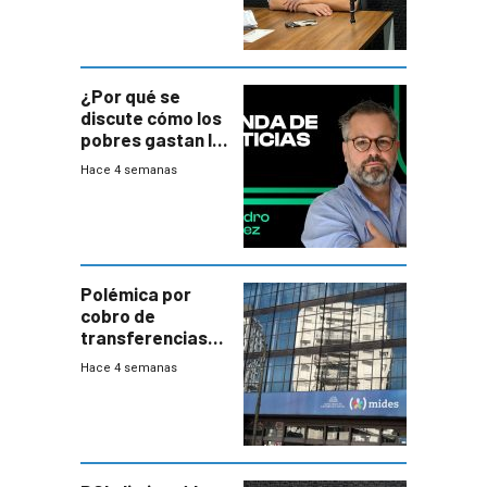
¿Por qué se
discute cómo los
pobres gastan la
plata?
Hace 4 semanas
Polémica por
cobro de
transferencias
del Mides en
Hace 4 semanas
efectivo