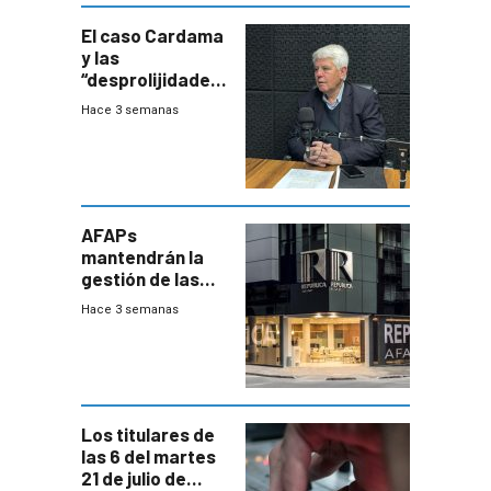
innovadora
El caso Cardama
y las
“desprolijidades”
que la
Hace 3 semanas
investigadora ha
encontrado
AFAPs
mantendrán la
gestión de las
cuentas
Hace 3 semanas
individuales
Los titulares de
las 6 del martes
21 de julio de