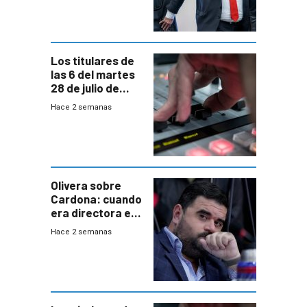
“amigos del
gobierno”
Los titulares de
las 6 del martes
28 de julio de
2026
Hace 2 semanas
Olivera sobre
Cardona: cuando
era directora en
UTE “no era muy
Hace 2 semanas
afín” a HIF Global