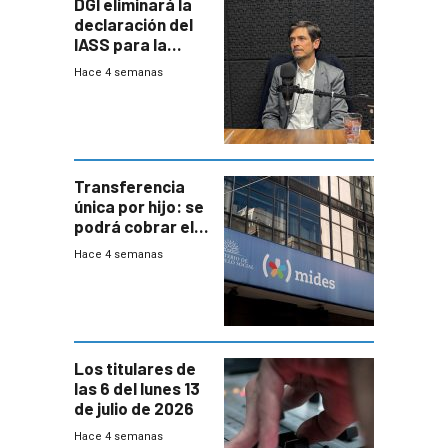
DGI eliminará la
declaración del
IASS para la
mayoría de los
Hace 4 semanas
jubilados
Transferencia
única por hijo: se
podrá cobrar el
100% en efectivo
Hace 4 semanas
y no habrá
trazabilidad del
Mides
Los titulares de
las 6 del lunes 13
de julio de 2026
Hace 4 semanas