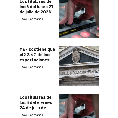
Los titulares de
las 6 del lunes 27
de julio de 2026
Hace 2 semanas
MEF sostiene que
el 22.5% de las
exportaciones a
EE.UU se verán
Hace 2 semanas
afectadas por la
suba arancelaria
de Trump
Los titulares de
las 6 del viernes
24 de julio de
2026
Hace 2 semanas