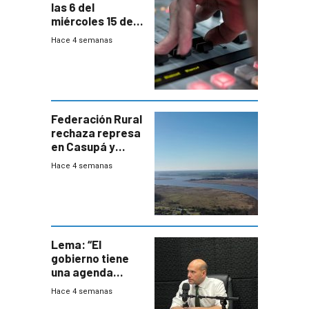
las 6 del
miércoles 15 de
julio de 2026
Hace 4 semanas
Federación Rural
rechaza represa
en Casupá y
firma demanda
Hace 4 semanas
del PN
Lema: “El
gobierno tiene
una agenda
destructiva”
Hace 4 semanas