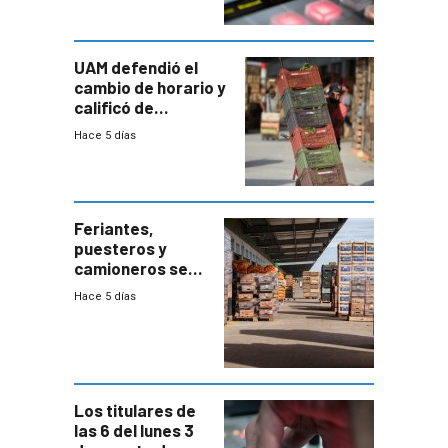
UAM defendió el
cambio de horario y
calificó de
“desproporcionado”
Hace 5 días
el bloqueo de
accesos
Feriantes,
puesteros y
camioneros se
movilizaron en
Hace 5 días
rechazo a
cambios de
horario en UAM
Los titulares de
las 6 del lunes 3