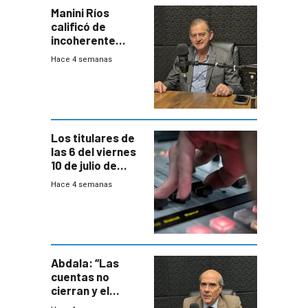
Manini Ríos
calificó de
incoherente
decisión de
Hace 4 semanas
Coalición de no
votar Rendición
en general
Los titulares de
las 6 del viernes
10 de julio de
2026
Hace 4 semanas
Abdala: “Las
cuentas no
cierran y el
balance del