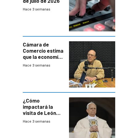
de julio de 2026
Hace 3 semanas
Cámara de
Comercio estima
que la economía
crecerá 1,6%
Hace 3 semanas
este año, pero
advierte una
desaceleración
del consumo
¿Cómo
impactará la
visita de León
XIV a Uruguay?
Hace 3 semanas