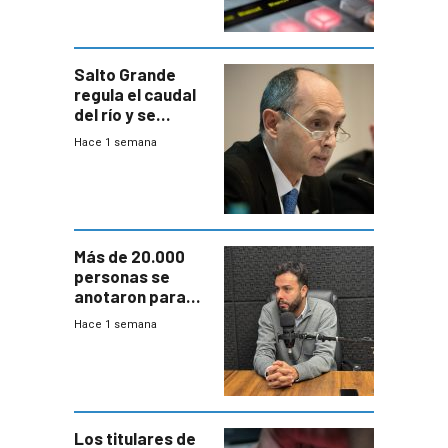
Salto Grande
regula el caudal
del río y se
prepara para un
Hace 1 semana
escenario de
fuertes crecidas
Más de 20.000
personas se
anotaron para
las pruebas
Hace 1 semana
Acredita que la
ANEP impulsa
para terminar
Bachillerato
Los titulares de