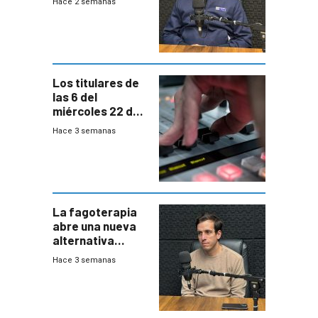
Hace 2 semanas
responder a
emergencias
desde agosto
Los titulares de
las 6 del
miércoles 22 de
julio de 2026
Hace 3 semanas
La fagoterapia
abre una nueva
alternativa
contra bacterias
Hace 3 semanas
resistentes:
Uruguay
exportará a Chile
terapia