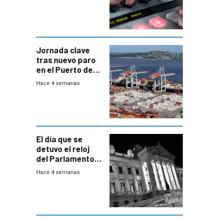
Jornada clave
tras nuevo paro
en el Puerto de
Montevideo
Hace 4 semanas
El día que se
detuvo el reloj
del Parlamento
para negociar
Hace 4 semanas
una Rendición de
Cuentas