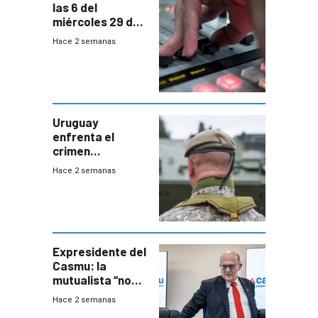
las 6 del
miércoles 29 de
julio de 2026
Hace 2 semanas
Uruguay
enfrenta el
crimen
organizado con
Hace 2 semanas
capacidades “de
otra época”,
aseguró
especialista en
seguridad
Expresidente del
Casmu: la
mutualista “no
está para pagar”
Hace 2 semanas
a interventores