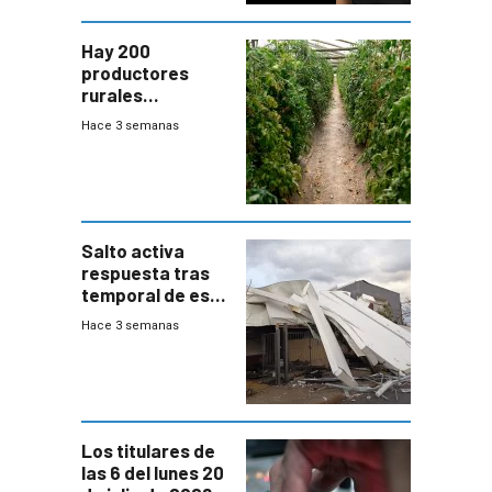
Hay 200
productores
rurales
afectados tras
Hace 3 semanas
temporal en zona
de Salto
Salto activa
respuesta tras
temporal de este
sábado con
Hace 3 semanas
destrozos e
impacto a la
granja
Los titulares de
las 6 del lunes 20