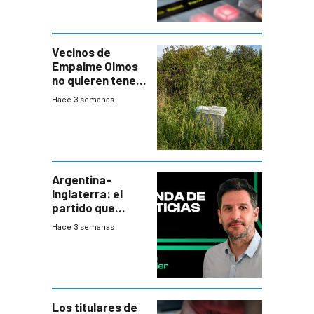
Vecinos de
Empalme Olmos
no quieren tener
cerca una planta
Hace 3 semanas
de tratamiento
de residuos e
impulsan
plebiscito
departamental
Argentina–
Inglaterra: el
partido que
nunca termina
Hace 3 semanas
Los titulares de