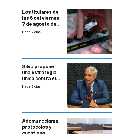
Los titulares de
las 6 del viernes
7 de agosto de
2026
Hace 2 días
Silva propone
una estrategia
única contra el
narcotráfico y
Hace 2 días
mayor
coordinación
entre Interior y
Defensa
Ademu reclama
protocolos y
cuestiona