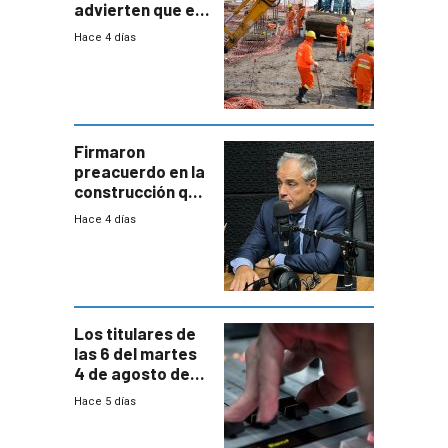
advierten que el
nuevo convenio
Hace 4 días
de la
construcción
aumentará
costos y obligará
a revisar
proyectos
Firmaron
preacuerdo en la
construcción que
comprende
Hace 4 días
reducción
paulatina de
carga horaria
Los titulares de
las 6 del martes
4 de agosto de
2026
Hace 5 días