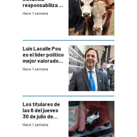
responsabiliza al
Estado por falta
Hace 1 semana
de controles en
República
Ganadera
Luis Lacalle Pou
es el líder político
mejor valorado
del país, según
Hace 1 semana
encuesta de
Equipos
Consultores
Los titulares de
las 6 del jueves
30 de julio de
2026
Hace 1 semana