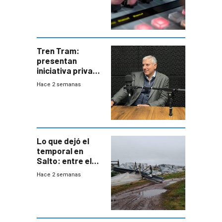
Tren Tram:
presentan
iniciativa privada
para una red de
Hace 2 semanas
cinco líneas en el
área
metropolitana
Lo que dejó el
temporal en
Salto: entre el
impacto
Hace 2 semanas
emocional y las
pérdidas sin
seguro