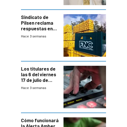
Sindicato de
Pilsen reclama
respuestas en
medio de
Hace 3 semanas
conversaciones
entre el gobierno
y FNC
Los titulares de
las 6 del viernes
17 de julio de
2026
Hace 3 semanas
Cómo funcionará
la Alerta Amber,