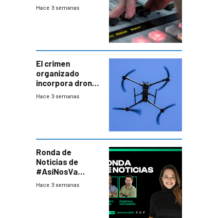
2026
Hace 3 semanas
El crimen
organizado
incorpora drones
y abre un nuevo
Hace 3 semanas
desafío para la
seguridad
Ronda de
Noticias de
#AsíNosVa
(20/7/26)
Hace 3 semanas