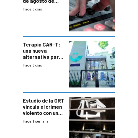
de agosto de
2026
Hace 6 días
Terapia CAR-T:
una nueva
alternativa para
niños y
Hace 6 días
adolescentes
con cáncer
Estudio de la ORT
vincula el crimen
violento con una
menor creación
Hace 1 semana
de empresas
formales en el
área