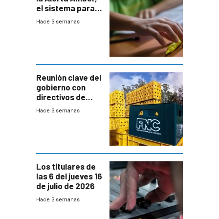
el sistema para
la búsqueda
Hace 3 semanas
temprana de
menores
ausentes
Reunión clave del
gobierno con
directivos de
Fábricas
Hace 3 semanas
Nacionales de
Cervezas
Los titulares de
las 6 del jueves 16
de julio de 2026
Hace 3 semanas