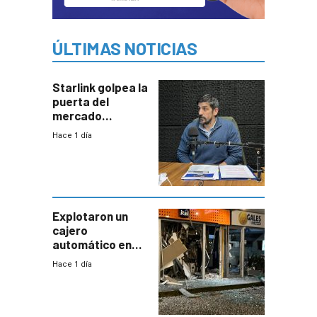
ÚLTIMAS NOTICIAS
Starlink golpea la
puerta del
mercado
uruguayo y Antel
Hace 1 día
responde:
“Quizás no sea
Antel la que
tenga que estar
con mayor
miedo”
Explotaron un
cajero
automático en
Parque Miramar;
Hace 1 día
hay 3 detenidos