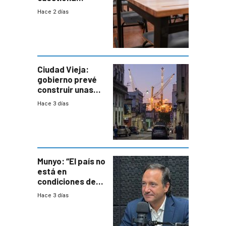
demora de
Hace 2 días
Primaria ante
docente con
antecedentes de
violencia
Ciudad Vieja:
gobierno prevé
construir unas
mil viviendas en
Hace 3 días
un plan de
repoblamiento,
entre siete y
ocho años
Munyo: “El país no
está en
condiciones de
enfrentar una
Hace 3 días
reducción de la
semana laboral”