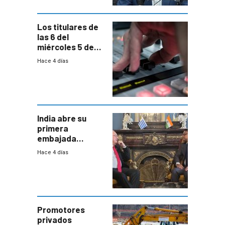
Los titulares de
las 6 del
miércoles 5 de
agosto de 2026
Hace 4 días
India abre su
primera
embajada
residente en
Hace 4 días
Uruguay y crecen
las expectativas
por un vínculo
comercial con
enorme
potencial
Promotores
privados