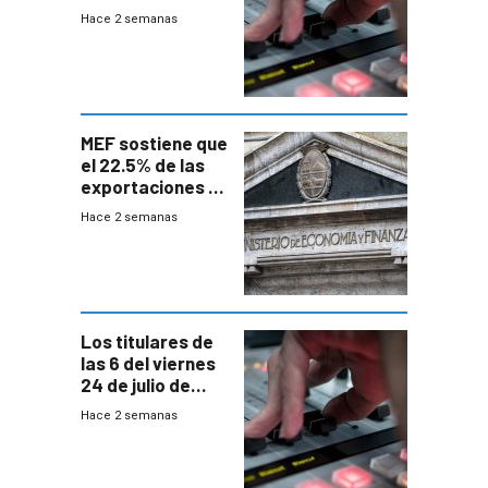
Hace 2 semanas
MEF sostiene que
el 22.5% de las
exportaciones a
EE.UU se verán
Hace 2 semanas
afectadas por la
suba arancelaria
de Trump
Los titulares de
las 6 del viernes
24 de julio de
2026
Hace 2 semanas