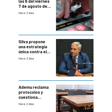
las 6 del viernes
7 de agosto de
2026
Hace 2 días
Silva propone
una estrategia
única contra el
narcotráfico y
Hace 2 días
mayor
coordinación
entre Interior y
Defensa
Ademu reclama
protocolos y
cuestiona
demora de
Hace 2 días
Primaria ante
docente con