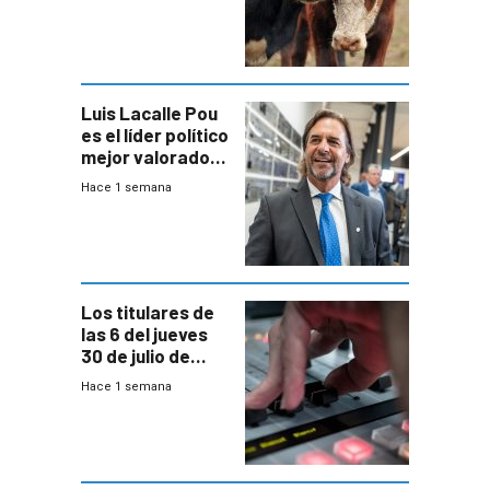
de controles en
República
Ganadera
Luis Lacalle Pou
es el líder político
mejor valorado
del país, según
Hace 1 semana
encuesta de
Equipos
Consultores
Los titulares de
las 6 del jueves
30 de julio de
2026
Hace 1 semana