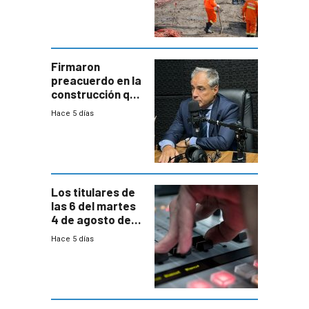
construcción
aumentará
costos y obligará
a revisar
proyectos
Firmaron
preacuerdo en la
construcción que
comprende
Hace 5 días
reducción
paulatina de
carga horaria
Los titulares de
las 6 del martes
4 de agosto de
2026
Hace 5 días