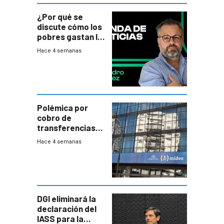
¿Por qué se
discute cómo los
pobres gastan la
plata?
Hace 4 semanas
Polémica por
cobro de
transferencias
del Mides en
Hace 4 semanas
efectivo
DGI eliminará la
declaración del
IASS para la