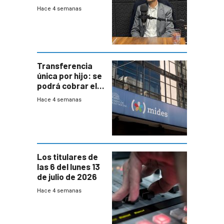
mayoría de los
Hace 4 semanas
jubilados
Transferencia
única por hijo: se
podrá cobrar el
100% en efectivo
Hace 4 semanas
y no habrá
trazabilidad del
Mides
Los titulares de
las 6 del lunes 13
de julio de 2026
Hace 4 semanas