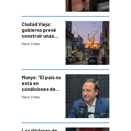
antecedentes de
violencia
Ciudad Vieja:
gobierno prevé
construir unas
mil viviendas en
Hace 3 días
un plan de
repoblamiento,
entre siete y
ocho años
Munyo: “El país no
está en
condiciones de
enfrentar una
Hace 3 días
reducción de la
semana laboral”
Los titulares de