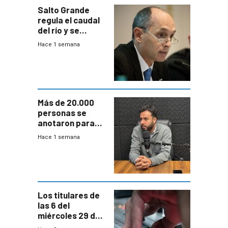
Salto Grande
regula el caudal
del río y se
prepara para un
Hace 1 semana
escenario de
fuertes crecidas
Más de 20.000
personas se
anotaron para
las pruebas
Hace 1 semana
Acredita que la
ANEP impulsa
para terminar
Bachillerato
Los titulares de
las 6 del
miércoles 29 de
julio de 2026