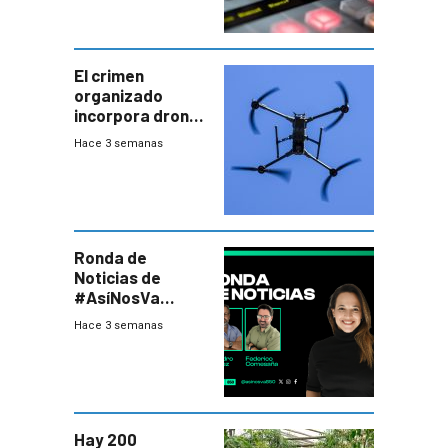
El crimen
organizado
incorpora drones
y abre un nuevo
Hace 3 semanas
desafío para la
seguridad
Ronda de
Noticias de
#AsíNosVa
(20/7/26)
Hace 3 semanas
Hay 200