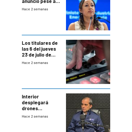
anuncio pese a
declaración de
Hace 2 semanas
Cardona y
“demoras” en
acuerdo entre
empresa y
gobierno
Los titulares de
las 6 del jueves
23 de julio de
2026
Hace 2 semanas
Interior
desplegará
drones
autónomos para
Hace 2 semanas
responder a
emergencias
desde agosto