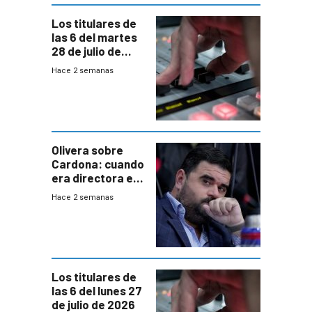
Los titulares de
las 6 del martes
28 de julio de
2026
Hace 2 semanas
Olivera sobre
Cardona: cuando
era directora en
UTE “no era muy
Hace 2 semanas
afín” a HIF Global
Los titulares de
las 6 del lunes 27
de julio de 2026