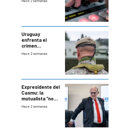
Hace 2 semanas
Uruguay
enfrenta el
crimen
organizado con
Hace 2 semanas
capacidades “de
otra época”,
aseguró
especialista en
seguridad
Expresidente del
Casmu: la
mutualista “no
está para pagar”
Hace 2 semanas
a interventores
“amigos del
gobierno”