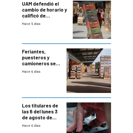
UAM defendió el
cambio de horario y
calificó de
“desproporcionado”
Hace 5 días
el bloqueo de
accesos
Feriantes,
puesteros y
camioneros se
movilizaron en
Hace 6 días
rechazo a
cambios de
horario en UAM
Los titulares de
las 6 del lunes 3
de agosto de
2026
Hace 6 días