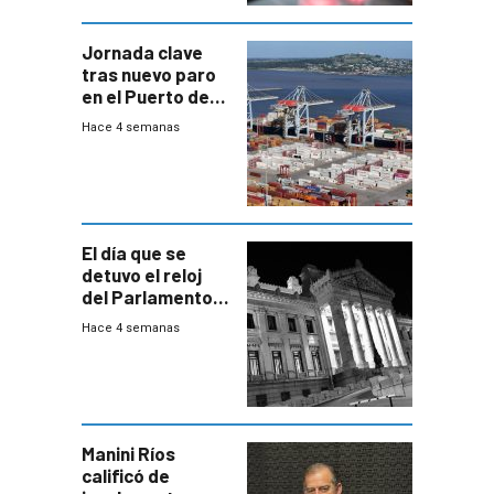
Jornada clave
tras nuevo paro
en el Puerto de
Montevideo
Hace 4 semanas
El día que se
detuvo el reloj
del Parlamento
para negociar
Hace 4 semanas
una Rendición de
Cuentas
Manini Ríos
calificó de