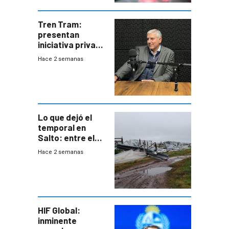
Tren Tram:
presentan
iniciativa privada
para una red de
Hace 2 semanas
cinco líneas en el
área
metropolitana
Lo que dejó el
temporal en
Salto: entre el
impacto
Hace 2 semanas
emocional y las
pérdidas sin
seguro
HIF Global:
inminente