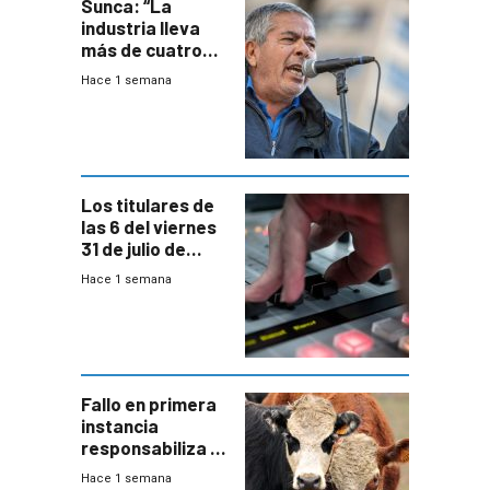
Sunca: “La
industria lleva
más de cuatro
meses sin
Hace 1 semana
convenio
colectivo”
Los titulares de
las 6 del viernes
31 de julio de
2026
Hace 1 semana
Fallo en primera
instancia
responsabiliza al
Estado por falta
Hace 1 semana