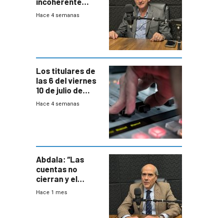
incoherente
decisión de
Hace 4 semanas
Coalición de no
votar Rendición
en general
Los titulares de
las 6 del viernes
10 de julio de
2026
Hace 4 semanas
Abdala: “Las
cuentas no
cierran y el
balance del
Hace 1 mes
gobierno es
insatisfactorio”