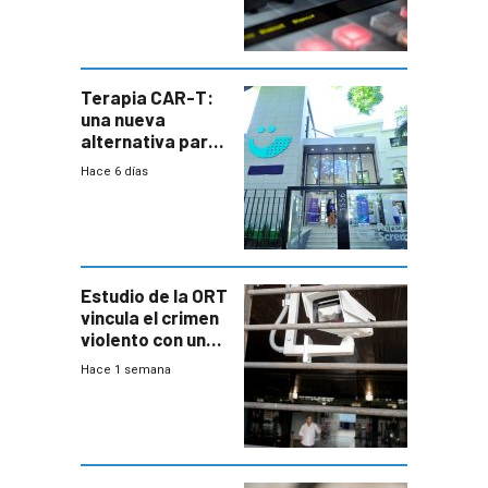
Terapia CAR-T:
una nueva
alternativa para
niños y
Hace 6 días
adolescentes
con cáncer
Estudio de la ORT
vincula el crimen
violento con una
menor creación
Hace 1 semana
de empresas
formales en el
área
metropolitana