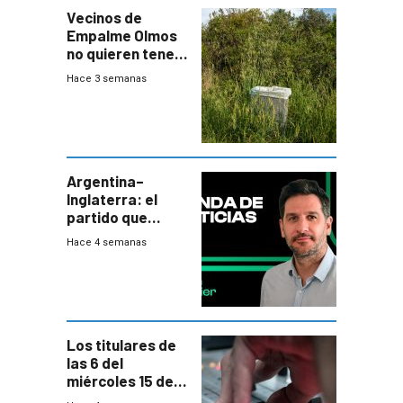
Vecinos de
Empalme Olmos
no quieren tener
cerca una planta
Hace 3 semanas
de tratamiento
de residuos e
impulsan
plebiscito
departamental
Argentina–
Inglaterra: el
partido que
nunca termina
Hace 4 semanas
Los titulares de
las 6 del
miércoles 15 de
julio de 2026