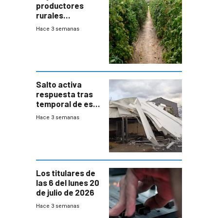
productores
rurales
afectados tras
Hace 3 semanas
temporal en zona
de Salto
Salto activa
respuesta tras
temporal de este
sábado con
Hace 3 semanas
destrozos e
impacto a la
granja
Los titulares de
las 6 del lunes 20
de julio de 2026
Hace 3 semanas