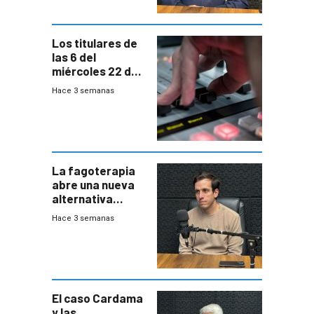
Los titulares de
las 6 del
miércoles 22 de
julio de 2026
Hace 3 semanas
La fagoterapia
abre una nueva
alternativa
contra bacterias
Hace 3 semanas
resistentes:
Uruguay
exportará a Chile
terapia
innovadora
El caso Cardama
y las