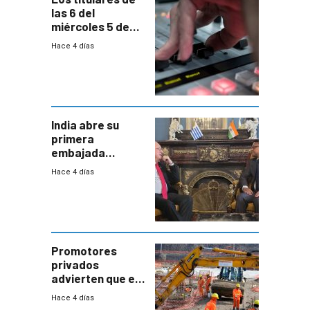
las 6 del
miércoles 5 de
agosto de 2026
Hace 4 días
India abre su
primera
embajada
residente en
Hace 4 días
Uruguay y crecen
las expectativas
por un vínculo
comercial con
enorme
potencial
Promotores
privados
advierten que el
nuevo convenio
Hace 4 días
de la