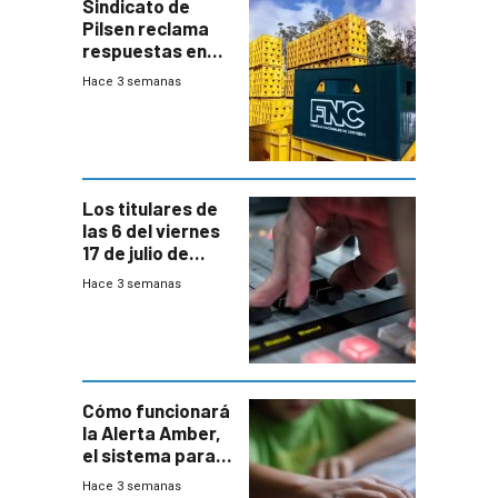
Sindicato de
Pilsen reclama
respuestas en
medio de
Hace 3 semanas
conversaciones
entre el gobierno
y FNC
Los titulares de
las 6 del viernes
17 de julio de
2026
Hace 3 semanas
Cómo funcionará
la Alerta Amber,
el sistema para
la búsqueda
Hace 3 semanas