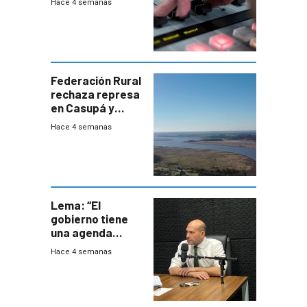
Hace 4 semanas
Federación Rural
rechaza represa
en Casupá y
firma demanda
Hace 4 semanas
del PN
Lema: “El
gobierno tiene
una agenda
destructiva”
Hace 4 semanas