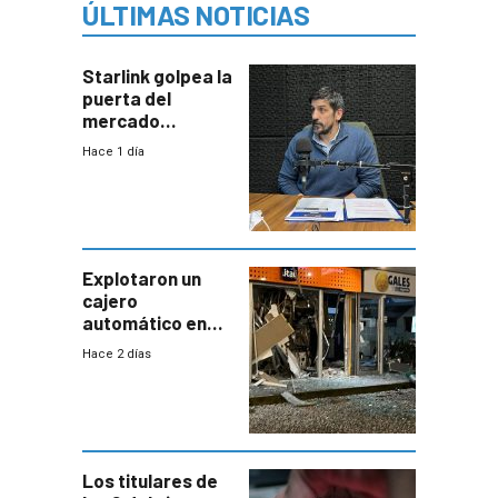
ÚLTIMAS NOTICIAS
Starlink golpea la
puerta del
mercado
uruguayo y Antel
Hace 1 día
responde:
“Quizás no sea
Antel la que
tenga que estar
con mayor
miedo”
Explotaron un
cajero
automático en
Parque Miramar;
Hace 2 días
hay 3 detenidos
Los titulares de