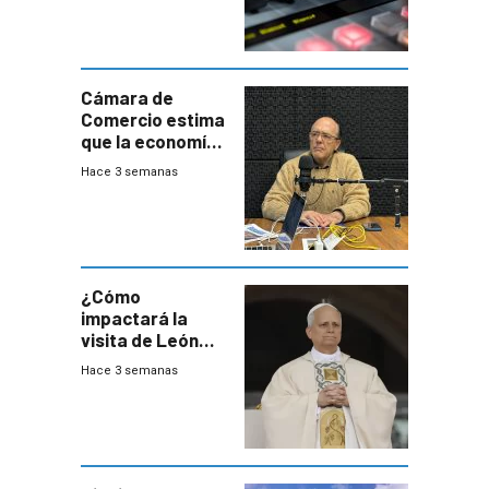
Cámara de
Comercio estima
que la economía
crecerá 1,6%
Hace 3 semanas
este año, pero
advierte una
desaceleración
del consumo
¿Cómo
impactará la
visita de León
XIV a Uruguay?
Hace 3 semanas