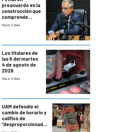
preacuerdo en la
construcción que
comprende
reducción
Hace 2 días
paulatina de
carga horaria
Los titulares de
las 6 del martes
4 de agosto de
2026
Hace 2 días
UAM defendió el
cambio de horario y
calificó de
“desproporcionado”
el bloqueo de