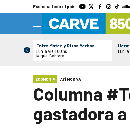
Escucha todo el país
Entre Mates y Otras Yerbas
Herma
Lun. a Vie. | 00 hs
Lun. a 
Miguel Cabrera
ECONOMÍA
ASÍ NOS VA
Columna #Te
gastadora a