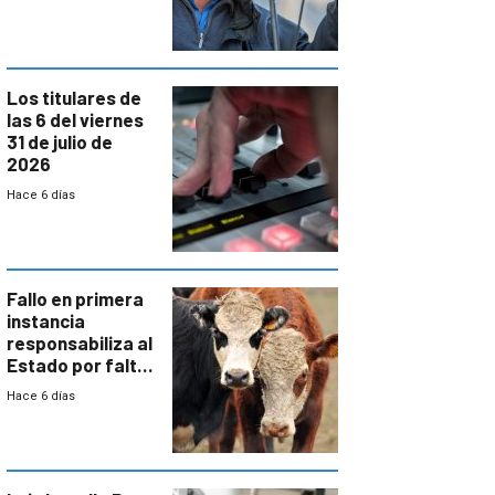
colectivo”
Los titulares de
las 6 del viernes
31 de julio de
2026
Hace 6 días
Fallo en primera
instancia
responsabiliza al
Estado por falta
de controles en
Hace 6 días
República
Ganadera