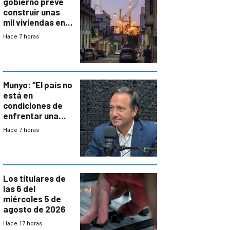
gobierno prevé
construir unas
mil viviendas en
un plan de
Hace 7 horas
repoblamiento,
entre siete y
ocho años
Munyo: “El país no
está en
condiciones de
enfrentar una
reducción de la
Hace 7 horas
semana laboral”
Los titulares de
las 6 del
miércoles 5 de
agosto de 2026
Hace 17 horas