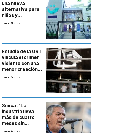
una nueva
alternativa para
niños y
adolescentes
Hace 3 días
con cáncer
Estudio de la ORT
vincula el crimen
violento con una
menor creación
de empresas
Hace 5 días
formales en el
área
metropolitana
Sunca: “La
industria lleva
más de cuatro
meses sin
convenio
Hace 6 días