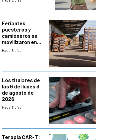
Hace 2 días
accesos
Feriantes,
puesteros y
camioneros se
movilizaron en
rechazo a
Hace 3 días
cambios de
horario en UAM
Los titulares de
las 6 del lunes 3
de agosto de
2026
Hace 3 días
Terapia CAR-T: