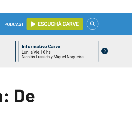
ESCUCHÁ CARVE
PODCAST
Informativo Carve
Así nos va
Lun. a Vie. | 6 hs
Lun. a Vie. | 9 h
Nicolás Lussich y Miguel Nogueira
Patricia Madri
: De