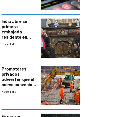
India abre su
primera
embajada
residente en
Uruguay y crecen
Hace 1 día
las expectativas
por un vínculo
comercial con
enorme
potencial
Promotores
privados
advierten que el
nuevo convenio
de la
Hace 1 día
construcción
aumentará
costos y obligará
a revisar
proyectos
Firmaron