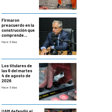
aumentará
costos y obligará
a revisar
proyectos
Firmaron
preacuerdo en la
construcción que
comprende
reducción
Hace 3 días
paulatina de
carga horaria
Los titulares de
las 6 del martes
4 de agosto de
2026
Hace 3 días
UAM defendió el