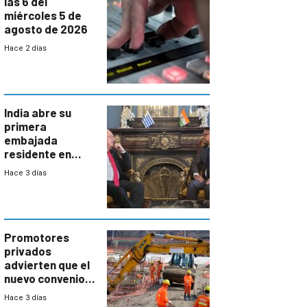
las 6 del
miércoles 5 de
agosto de 2026
Hace 2 días
India abre su
primera
embajada
residente en
Uruguay y crecen
Hace 3 días
las expectativas
por un vínculo
comercial con
enorme
potencial
Promotores
privados
advierten que el
nuevo convenio
de la
Hace 3 días
construcción