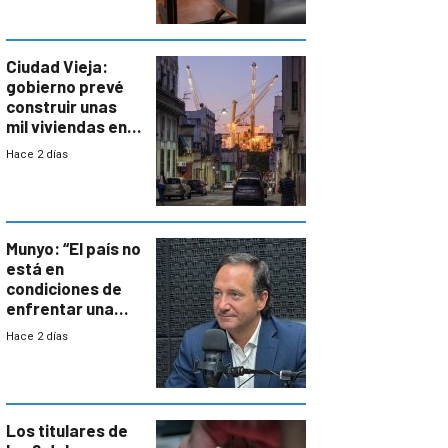
antecedentes de
violencia
Ciudad Vieja:
gobierno prevé
construir unas
mil viviendas en
un plan de
Hace 2 días
repoblamiento,
entre siete y
ocho años
Munyo: “El país no
está en
condiciones de
enfrentar una
reducción de la
Hace 2 días
semana laboral”
Los titulares de