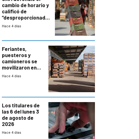
cambio de horario y
calificó de
“desproporcionado”
el bloqueo de
Hace 4 días
accesos
Feriantes,
puesteros y
camioneros se
movilizaron en
rechazo a
Hace 4 días
cambios de
horario en UAM
Los titulares de
las 6 del lunes 3
de agosto de
2026
Hace 4 días