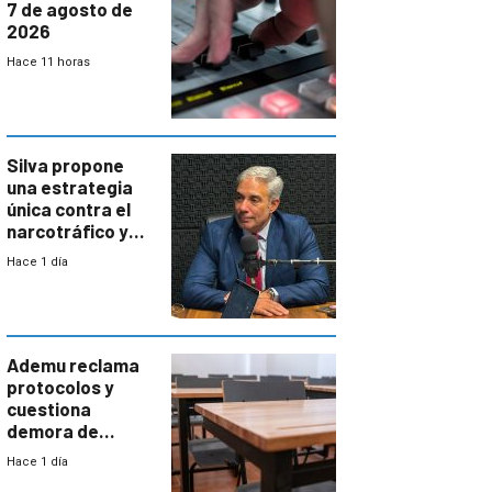
7 de agosto de
2026
Hace 11 horas
Silva propone
una estrategia
única contra el
narcotráfico y
mayor
Hace 1 día
coordinación
entre Interior y
Defensa
Ademu reclama
protocolos y
cuestiona
demora de
Primaria ante
Hace 1 día
docente con