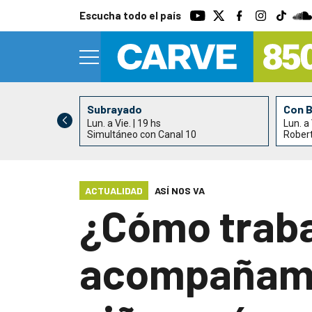
Escucha todo el país
Subrayado
Con 
Lun. a Vie. | 19 hs
Lun. a 
0
Simultáneo con Canal 10
Rober
ACTUALIDAD
ASÍ NOS VA
¿Cómo trabaj
acompañamie