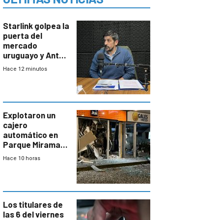
Starlink golpea la
puerta del
mercado
uruguayo y Antel
responde:
Hace 12 minutos
“Quizás no sea
Antel la que
tenga que estar
con mayor
miedo”
Explotaron un
cajero
automático en
Parque Miramar;
hay 3 detenidos
Hace 10 horas
Los titulares de
las 6 del viernes