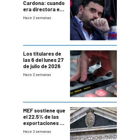
Cardona: cuando
era directora en
UTE “no era muy
Hace 2 semanas
afín” a HIF Global
Los titulares de
las 6 del lunes 27
de julio de 2026
Hace 2 semanas
MEF sostiene que
el 22.5% de las
exportaciones a
EE.UU se verán
Hace 2 semanas
afectadas por la