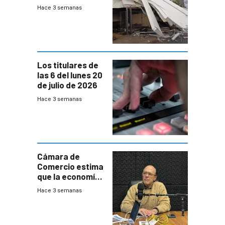
sábado con
Hace 3 semanas
destrozos e
impacto a la
granja
Los titulares de
las 6 del lunes 20
de julio de 2026
Hace 3 semanas
Cámara de
Comercio estima
que la economía
crecerá 1,6%
Hace 3 semanas
este año, pero
advierte una
desaceleración