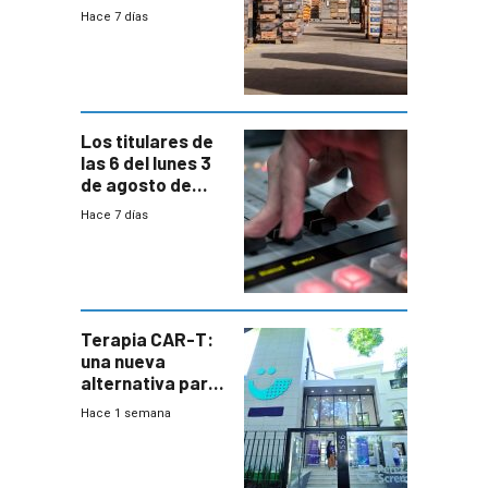
movilizaron en
Hace 7 días
rechazo a
cambios de
horario en UAM
Los titulares de
las 6 del lunes 3
de agosto de
2026
Hace 7 días
Terapia CAR-T:
una nueva
alternativa para
niños y
Hace 1 semana
adolescentes
con cáncer