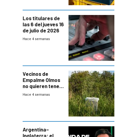
Los titulares de
las 6 del jueves 16
de julio de 2026
Hace 4 semanas
Vecinos de
Empalme Olmos
no quieren tener
cerca una planta
Hace 4 semanas
de tratamiento
de residuos e
impulsan
plebiscito
departamental
Argentina–
Inglaterra: el