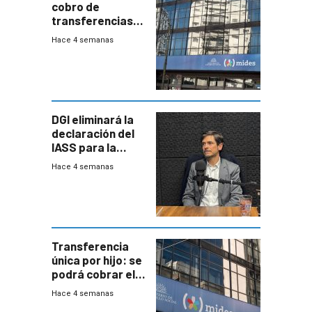
cobro de
transferencias
del Mides en
Hace 4 semanas
efectivo
DGI eliminará la
declaración del
IASS para la
mayoría de los
Hace 4 semanas
jubilados
Transferencia
única por hijo: se
podrá cobrar el
100% en efectivo
Hace 4 semanas
y no habrá