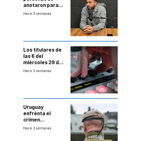
anotaron para
las pruebas
Hace 2 semanas
Acredita que la
ANEP impulsa
para terminar
Bachillerato
Los titulares de
las 6 del
miércoles 29 de
julio de 2026
Hace 2 semanas
Uruguay
enfrenta el
crimen
organizado con
Hace 2 semanas
capacidades “de
otra época”,