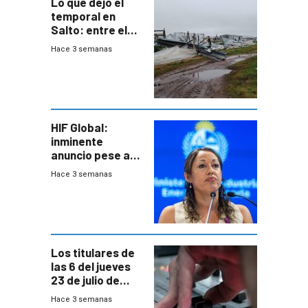
Lo que dejó el
temporal en
Salto: entre el
impacto
Hace 3 semanas
emocional y las
pérdidas sin
seguro
HIF Global:
inminente
anuncio pese a
declaración de
Hace 3 semanas
Cardona y
“demoras” en
acuerdo entre
empresa y
gobierno
Los titulares de
las 6 del jueves
23 de julio de
2026
Hace 3 semanas