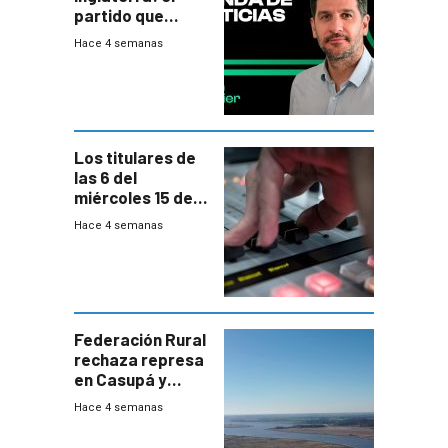
partido que
nunca termina
Hace 4 semanas
Los titulares de
las 6 del
miércoles 15 de
julio de 2026
Hace 4 semanas
Federación Rural
rechaza represa
en Casupá y
firma demanda
Hace 4 semanas
del PN