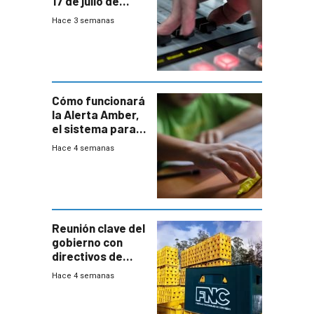
17 de julio de
2026
Hace 3 semanas
Cómo funcionará
la Alerta Amber,
el sistema para
la búsqueda
Hace 4 semanas
temprana de
menores
ausentes
Reunión clave del
gobierno con
directivos de
Fábricas
Hace 4 semanas
Nacionales de
Cervezas