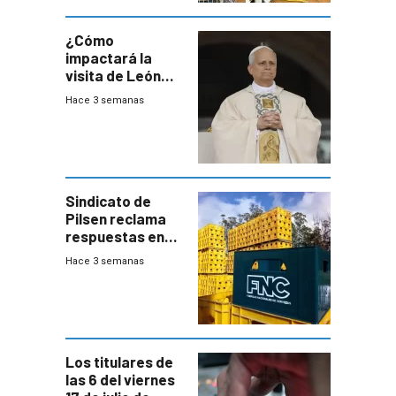
del consumo
¿Cómo
impactará la
visita de León
XIV a Uruguay?
Hace 3 semanas
Sindicato de
Pilsen reclama
respuestas en
medio de
Hace 3 semanas
conversaciones
entre el gobierno
y FNC
Los titulares de
las 6 del viernes