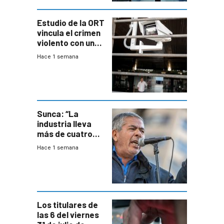
Estudio de la ORT
vincula el crimen
violento con una
menor creación
Hace 1 semana
de empresas
formales en el
área
metropolitana
Sunca: “La
industria lleva
más de cuatro
meses sin
Hace 1 semana
convenio
colectivo”
Los titulares de
las 6 del viernes