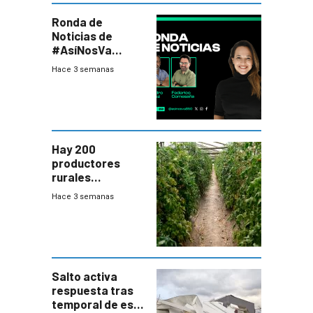
Ronda de
Noticias de
#AsíNosVa
(20/7/26)
Hace 3 semanas
Hay 200
productores
rurales
afectados tras
Hace 3 semanas
temporal en zona
de Salto
Salto activa
respuesta tras
temporal de este