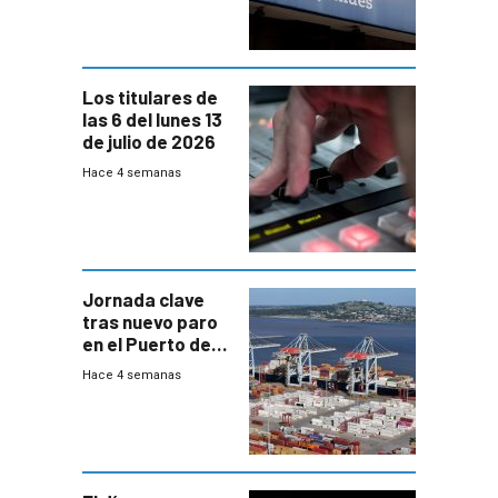
trazabilidad del
Mides
Los titulares de
las 6 del lunes 13
de julio de 2026
Hace 4 semanas
Jornada clave
tras nuevo paro
en el Puerto de
Montevideo
Hace 4 semanas