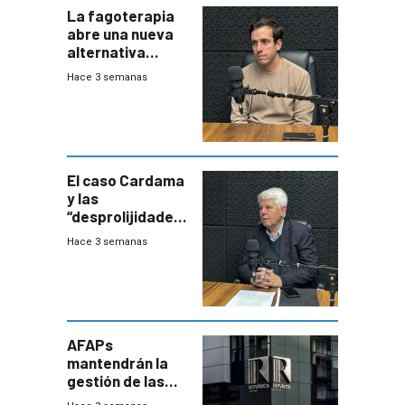
La fagoterapia
abre una nueva
alternativa
contra bacterias
Hace 3 semanas
resistentes:
Uruguay
exportará a Chile
terapia
innovadora
El caso Cardama
y las
“desprolijidades”
que la
Hace 3 semanas
investigadora ha
encontrado
AFAPs
mantendrán la
gestión de las
cuentas