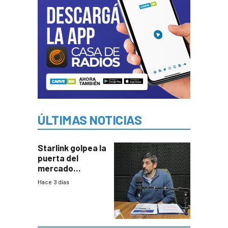
ÚLTIMAS NOTICIAS
Starlink golpea la
puerta del
mercado
uruguayo y Antel
Hace 3 días
responde:
“Quizás no sea
Antel la que
tenga que estar