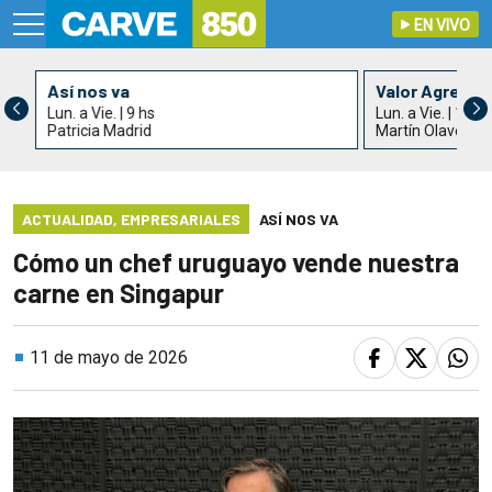
EN VIVO
Así nos va
Valor Agrega
Lun. a Vie. | 9 hs
Lun. a Vie. | 11 h
Patricia Madrid
Martín Olaverry
ACTUALIDAD
,
EMPRESARIALES
ASÍ NOS VA
Cómo un chef uruguayo vende nuestra
carne en Singapur
11 de mayo de 2026