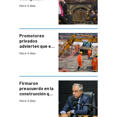
residente en
Hace 6 días
Uruguay y crecen
las expectativas
por un vínculo
comercial con
enorme
potencial
Promotores
privados
advierten que el
nuevo convenio
Hace 6 días
de la
construcción
aumentará
costos y obligará
a revisar
proyectos
Firmaron
preacuerdo en la
construcción que
comprende
Hace 6 días
reducción
paulatina de
carga horaria