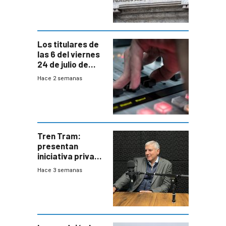
suba arancelaria
de Trump
Los titulares de
las 6 del viernes
24 de julio de
2026
Hace 2 semanas
Tren Tram:
presentan
iniciativa privada
para una red de
Hace 3 semanas
cinco líneas en el
área
metropolitana