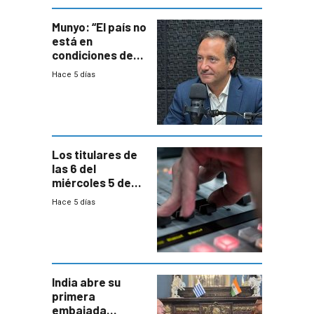
Munyo: “El país no
está en
condiciones de
enfrentar una
Hace 5 días
reducción de la
semana laboral”
Los titulares de
las 6 del
miércoles 5 de
agosto de 2026
Hace 5 días
India abre su
primera
embajada