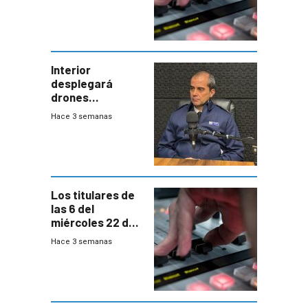
Interior
desplegará
drones
autónomos para
Hace 3 semanas
responder a
emergencias
desde agosto
Los titulares de
las 6 del
miércoles 22 de
julio de 2026
Hace 3 semanas