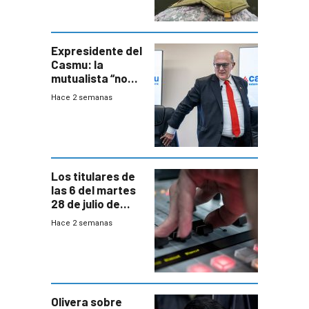
aseguró
especialista en
seguridad
Expresidente del
Casmu: la
mutualista “no
está para pagar”
Hace 2 semanas
a interventores
“amigos del
gobierno”
Los titulares de
las 6 del martes
28 de julio de
2026
Hace 2 semanas
Olivera sobre