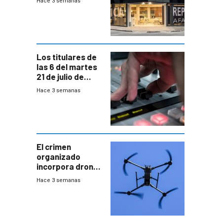
Hace 3 semanas
individuales
Los titulares de
las 6 del martes
21 de julio de
2026
Hace 3 semanas
El crimen
organizado
incorpora drones
y abre un nuevo
Hace 3 semanas
desafío para la
seguridad