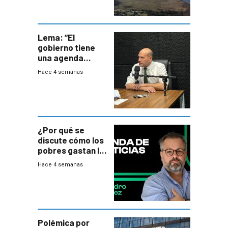
Lema: “El
gobierno tiene
una agenda
destructiva”
Hace 4 semanas
¿Por qué se
discute cómo los
pobres gastan la
plata?
Hace 4 semanas
Polémica por