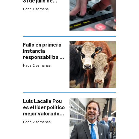
31 de julio de
2026
Hace 1 semana
Fallo en primera
instancia
responsabiliza al
Estado por falta
Hace 2 semanas
de controles en
República
Ganadera
Luis Lacalle Pou
es el líder político
mejor valorado
del país, según
Hace 2 semanas
encuesta de
Equipos
Consultores