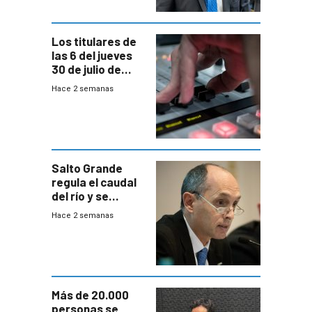
Los titulares de
las 6 del jueves
30 de julio de
2026
Hace 2 semanas
Salto Grande
regula el caudal
del río y se
prepara para un
Hace 2 semanas
escenario de
fuertes crecidas
Más de 20.000
personas se