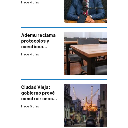
narcotráfico y
Hace 4 días
mayor
coordinación
entre Interior y
Defensa
Ademu reclama
protocolos y
cuestiona
demora de
Hace 4 días
Primaria ante
docente con
antecedentes de
violencia
Ciudad Vieja:
gobierno prevé
construir unas
mil viviendas en
Hace 5 días
un plan de
repoblamiento,
entre siete y
ocho años