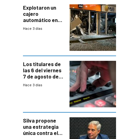
con mayor
miedo”
Explotaron un
cajero
automático en
Parque Miramar;
Hace 3 días
hay 3 detenidos
Los titulares de
las 6 del viernes
7 de agosto de
2026
Hace 3 días
Silva propone
una estrategia
única contra el