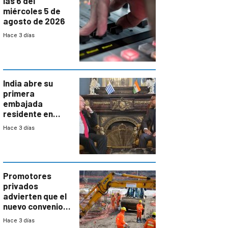
las 6 del
miércoles 5 de
agosto de 2026
Hace 3 días
India abre su
primera
embajada
residente en
Uruguay y crecen
Hace 3 días
las expectativas
por un vínculo
comercial con
enorme
potencial
Promotores
privados
advierten que el
nuevo convenio
de la
Hace 3 días
construcción