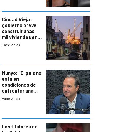
antecedentes de
violencia
Ciudad Vieja:
gobierno prevé
construir unas
mil viviendas en
un plan de
Hace 2 días
repoblamiento,
entre siete y
ocho años
Munyo: “El país no
está en
condiciones de
enfrentar una
reducción de la
Hace 2 días
semana laboral”
Los titulares de