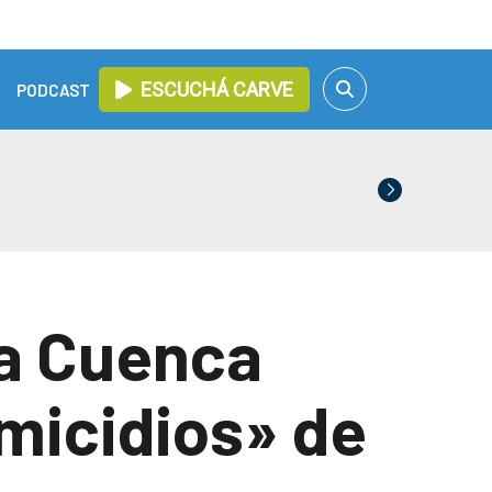
ESCUCHÁ CARVE
PODCAST
la Cuenca
omicidios» de