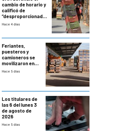
cambio de horario y
calificó de
“desproporcionado”
el bloqueo de
Hace 4 días
accesos
Feriantes,
puesteros y
camioneros se
movilizaron en
rechazo a
Hace 5 días
cambios de
horario en UAM
Los titulares de
las 6 del lunes 3
de agosto de
2026
Hace 5 días