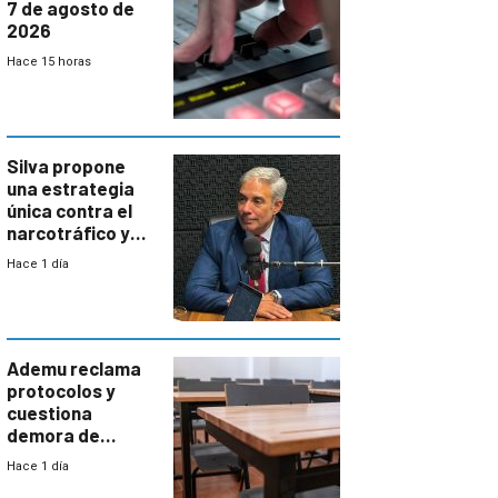
7 de agosto de
2026
Hace 15 horas
Silva propone
una estrategia
única contra el
narcotráfico y
mayor
Hace 1 día
coordinación
entre Interior y
Defensa
Ademu reclama
protocolos y
cuestiona
demora de
Primaria ante
Hace 1 día
docente con