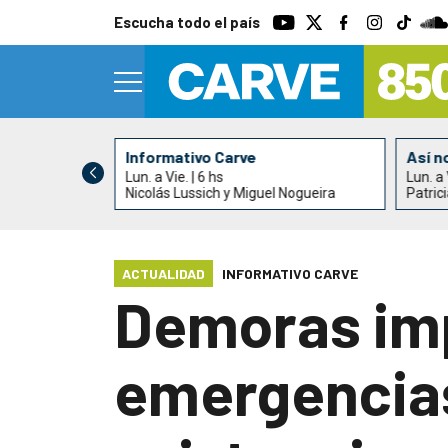
Escucha todo el país
Informativo Carve
Así n
Lun. a Vie. | 6 hs
Lun. a 
Nicolás Lussich y Miguel Nogueira
Patric
ACTUALIDAD
INFORMATIVO CARVE
Demoras imp
emergencias