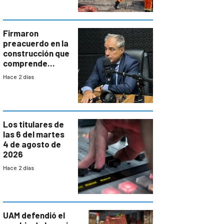
aumentará
costos y obligará
a revisar
proyectos
Firmaron
preacuerdo en la
construcción que
comprende
reducción
Hace 2 días
paulatina de
carga horaria
Los titulares de
las 6 del martes
4 de agosto de
2026
Hace 2 días
UAM defendió el