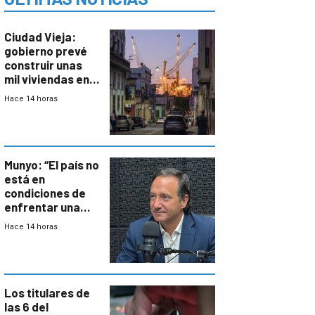
Ciudad Vieja:
gobierno prevé
construir unas
mil viviendas en
un plan de
Hace 14 horas
repoblamiento,
entre siete y
ocho años
Munyo: “El país no
está en
condiciones de
enfrentar una
reducción de la
Hace 14 horas
semana laboral”
Los titulares de
las 6 del