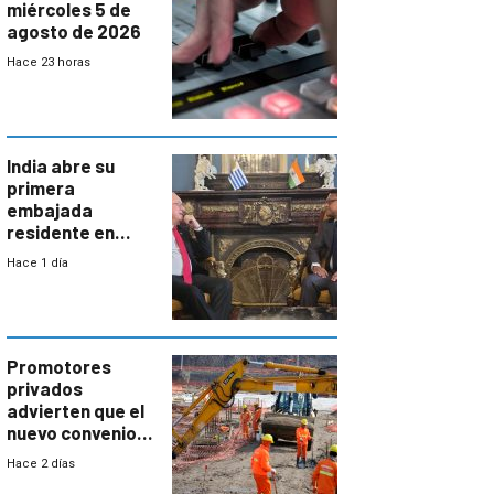
miércoles 5 de
agosto de 2026
Hace 23 horas
India abre su
primera
embajada
residente en
Uruguay y crecen
Hace 1 día
las expectativas
por un vínculo
comercial con
enorme
potencial
Promotores
privados
advierten que el
nuevo convenio
de la
Hace 2 días
construcción