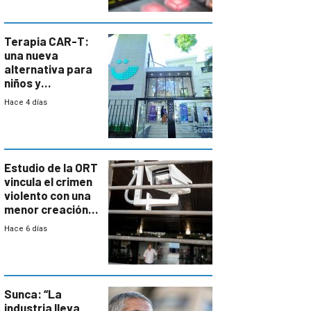
Terapia CAR-T:
una nueva
alternativa para
niños y
adolescentes
Hace 4 días
con cáncer
Estudio de la ORT
vincula el crimen
violento con una
menor creación
de empresas
Hace 6 días
formales en el
área
metropolitana
Sunca: “La
industria lleva