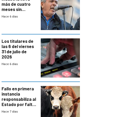
más de cuatro
meses sin
convenio
Hace 6 días
colectivo”
Los titulares de
las 6 del viernes
31 de julio de
2026
Hace 6 días
Fallo en primera
instancia
responsabiliza al
Estado por falta
de controles en
Hace 7 días
República