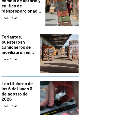
cambio de horario y
calificó de
“desproporcionado”
el bloqueo de
Hace 3 días
accesos
Feriantes,
puesteros y
camioneros se
movilizaron en
rechazo a
Hace 3 días
cambios de
horario en UAM
Los titulares de
las 6 del lunes 3
de agosto de
2026
Hace 3 días