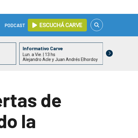
ESCUCHÁ CARVE
PODCAST
Informativo Carve
Todo un Paí
Lun. a Vie. | 13 hs
Lun. a Vie. | 15
Alejandro Acle y Juan Andrés Elhordoy
Rossana Duar
rtas de
do la