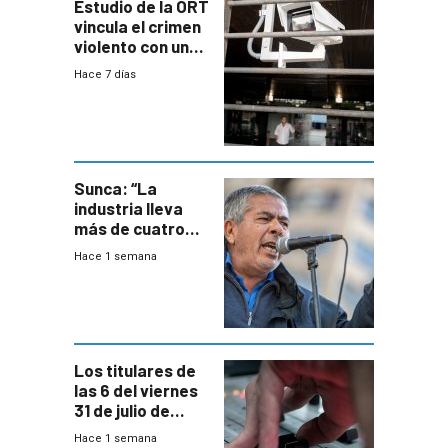
Estudio de la ORT
vincula el crimen
violento con una
menor creación
Hace 7 días
de empresas
formales en el
área
metropolitana
Sunca: “La
industria lleva
más de cuatro
meses sin
Hace 1 semana
convenio
colectivo”
Los titulares de
las 6 del viernes
31 de julio de
2026
Hace 1 semana