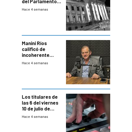
del Parlamento
para negociar
Hace 4 semanas
una Rendición de
Cuentas
Manini Ríos
calificó de
incoherente
decisión de
Hace 4 semanas
Coalición de no
votar Rendición
en general
Los titulares de
las 6 del viernes
10 de julio de
2026
Hace 4 semanas