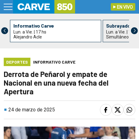
EN VIVO
Informativo Carve
Subrayado Ta
Lun. a Vie. | 17 hs
Lun. a Vie. | 18 h
Alejandro Acle
Simultáneo con 
DEPORTES
INFORMATIVO CARVE
Derrota de Peñarol y empate de
Nacional en una nueva fecha del
Apertura
24 de marzo de 2025