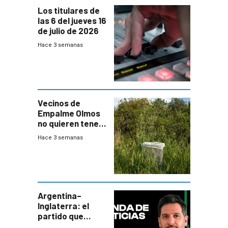
Los titulares de
las 6 del jueves 16
de julio de 2026
Hace 3 semanas
Vecinos de
Empalme Olmos
no quieren tener
cerca una planta
Hace 3 semanas
de tratamiento
de residuos e
impulsan
plebiscito
departamental
Argentina–
Inglaterra: el
partido que
nunca termina