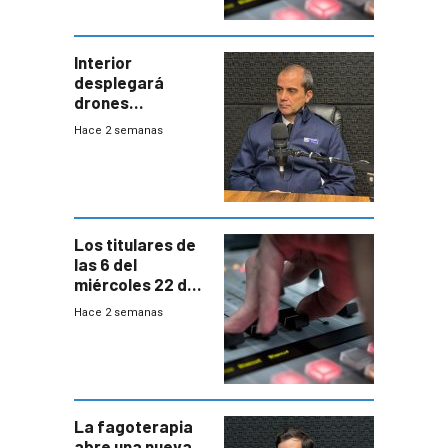
Interior
desplegará
drones
autónomos para
Hace 2 semanas
responder a
emergencias
desde agosto
Los titulares de
las 6 del
miércoles 22 de
julio de 2026
Hace 2 semanas
La fagoterapia
abre una nueva