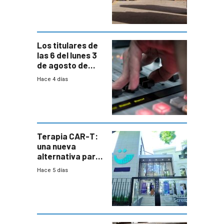
cambios de
horario en UAM
Los titulares de
las 6 del lunes 3
de agosto de
2026
Hace 4 días
Terapia CAR-T:
una nueva
alternativa para
niños y
Hace 5 días
adolescentes
con cáncer