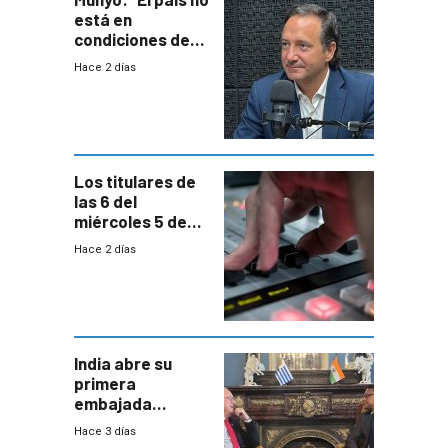
está en
condiciones de
enfrentar una
Hace 2 días
reducción de la
semana laboral”
Los titulares de
las 6 del
miércoles 5 de
agosto de 2026
Hace 2 días
India abre su
primera
embajada
residente en
Hace 3 días
Uruguay y crecen