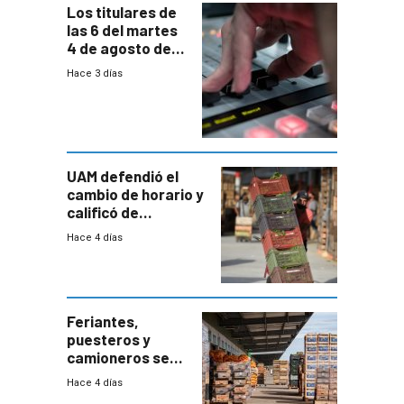
Los titulares de
las 6 del martes
4 de agosto de
2026
Hace 3 días
UAM defendió el
cambio de horario y
calificó de
“desproporcionado”
Hace 4 días
el bloqueo de
accesos
Feriantes,
puesteros y
camioneros se
movilizaron en
Hace 4 días
rechazo a