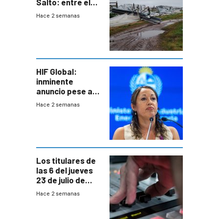
Salto: entre el
impacto
Hace 2 semanas
emocional y las
pérdidas sin
seguro
HIF Global:
inminente
anuncio pese a
declaración de
Hace 2 semanas
Cardona y
“demoras” en
acuerdo entre
empresa y
gobierno
Los titulares de
las 6 del jueves
23 de julio de
2026
Hace 2 semanas