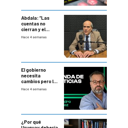
Abdala: “Las
cuentas no
cierran y el
balance del
Hace 4 semanas
gobierno es
insatisfactorio”
El gobierno
necesita
cambios pero los
ministros tienen
Hace 4 semanas
mejor imagen
que el presidente
¿Por qué
Uruguay debería