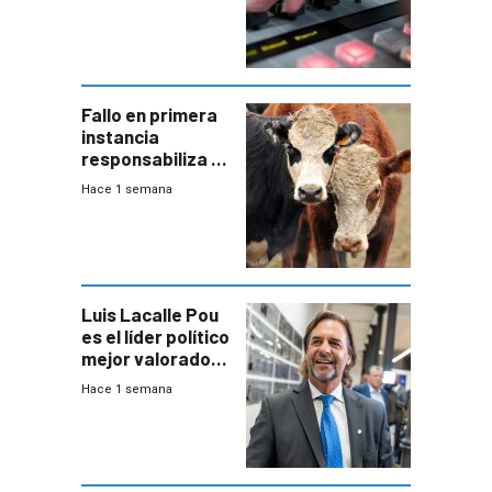
Fallo en primera
instancia
responsabiliza al
Estado por falta
Hace 1 semana
de controles en
República
Ganadera
Luis Lacalle Pou
es el líder político
mejor valorado
del país, según
Hace 1 semana
encuesta de
Equipos
Consultores