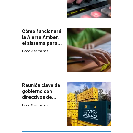
Cómo funcionará
la Alerta Amber,
el sistema para
la búsqueda
Hace 3 semanas
temprana de
menores
ausentes
Reunión clave del
gobierno con
directivos de
Fábricas
Hace 3 semanas
Nacionales de
Cervezas