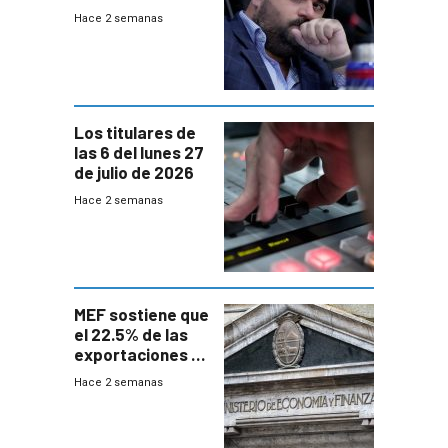
UTE “no era muy
Hace 2 semanas
afín” a HIF Global
Los titulares de
las 6 del lunes 27
de julio de 2026
Hace 2 semanas
MEF sostiene que
el 22.5% de las
exportaciones a
EE.UU se verán
Hace 2 semanas
afectadas por la
suba arancelaria
de Trump