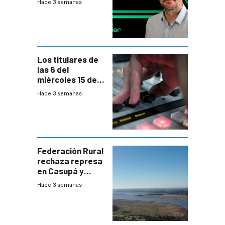
Hace 3 semanas
Los titulares de
las 6 del
miércoles 15 de
julio de 2026
Hace 3 semanas
Federación Rural
rechaza represa
en Casupá y
firma demanda
Hace 3 semanas
del PN