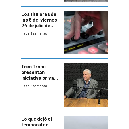
Los titulares de
las 6 del viernes
24 de julio de
2026
Hace 2 semanas
Tren Tram:
presentan
iniciativa privada
para una red de
Hace 2 semanas
cinco líneas en el
área
metropolitana
Lo que dejó el
temporal en