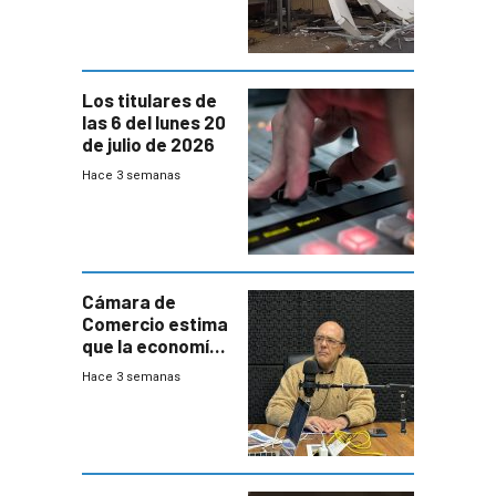
impacto a la
granja
Los titulares de
las 6 del lunes 20
de julio de 2026
Hace 3 semanas
Cámara de
Comercio estima
que la economía
crecerá 1,6%
Hace 3 semanas
este año, pero
advierte una
desaceleración
del consumo