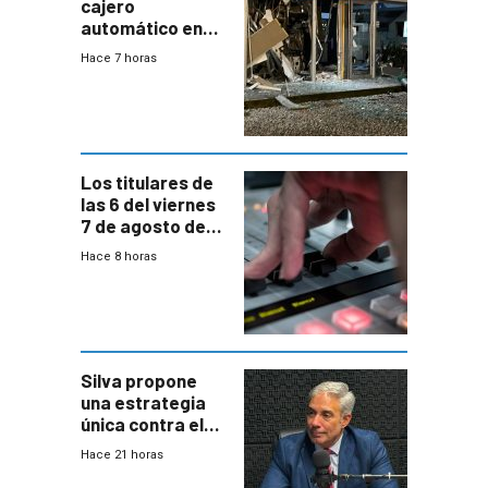
cajero
automático en
Parque Miramar;
Hace 7 horas
hay 3 detenidos
Los titulares de
las 6 del viernes
7 de agosto de
2026
Hace 8 horas
Silva propone
una estrategia
única contra el
narcotráfico y
Hace 21 horas
mayor