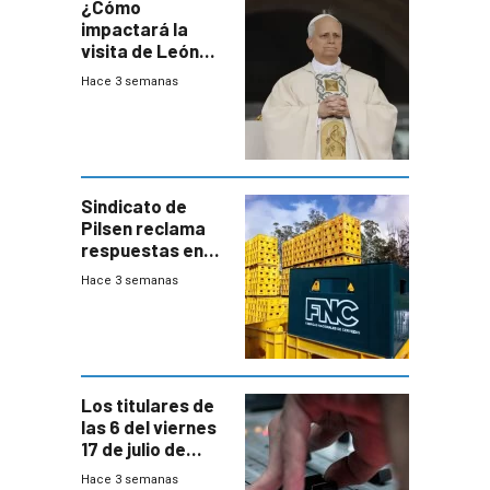
¿Cómo
impactará la
visita de León
XIV a Uruguay?
Hace 3 semanas
Sindicato de
Pilsen reclama
respuestas en
medio de
Hace 3 semanas
conversaciones
entre el gobierno
y FNC
Los titulares de
las 6 del viernes
17 de julio de
2026
Hace 3 semanas