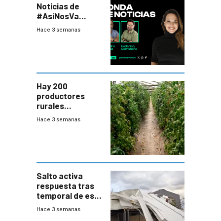
Noticias de
#AsíNosVa
(20/7/26)
Hace 3 semanas
Hay 200
productores
rurales
afectados tras
Hace 3 semanas
temporal en zona
de Salto
Salto activa
respuesta tras
temporal de este
sábado con
Hace 3 semanas
destrozos e