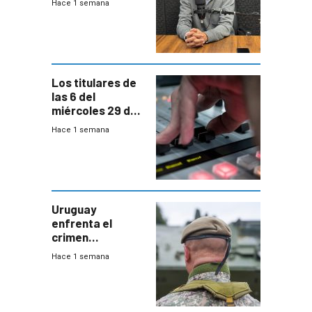
Hace 1 semana
Acredita que la
ANEP impulsa
para terminar
Bachillerato
Los titulares de
las 6 del
miércoles 29 de
julio de 2026
Hace 1 semana
Uruguay
enfrenta el
crimen
organizado con
Hace 1 semana
capacidades “de
otra época”,
aseguró
especialista en