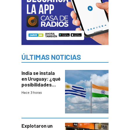
ÚLTIMAS NOTICIAS
India se instala
en Uruguay: ¿qué
posibilidades
genera este
Hace 3 horas
vínculo
diplomático?
Explotaron un