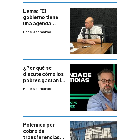
Lema: “El
gobierno tiene
una agenda
destructiva”
Hace 3 semanas
¿Por qué se
discute cómo los
pobres gastan la
plata?
Hace 3 semanas
Polémica por
cobro de
transferencias