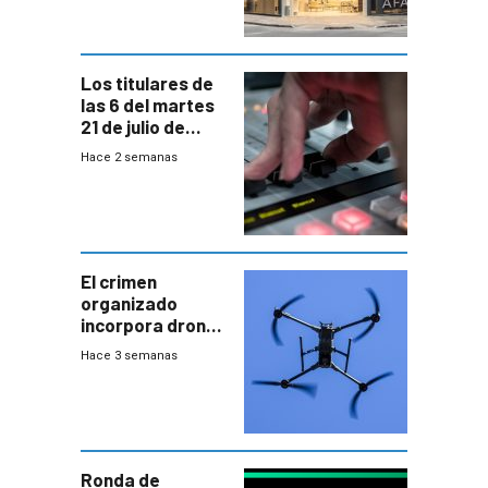
Los titulares de
las 6 del martes
21 de julio de
2026
Hace 2 semanas
El crimen
organizado
incorpora drones
y abre un nuevo
Hace 3 semanas
desafío para la
seguridad
Ronda de