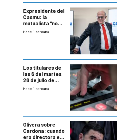
seguridad
Expresidente del
Casmu: la
mutualista “no
está para pagar”
Hace 1 semana
a interventores
“amigos del
gobierno”
Los titulares de
las 6 del martes
28 de julio de
2026
Hace 1 semana
Olivera sobre
Cardona: cuando
era directora en