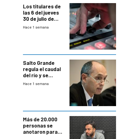
Los titulares de
las 6 del jueves
30 de julio de
2026
Hace 1 semana
Salto Grande
regula el caudal
del río y se
prepara para un
Hace 1 semana
escenario de
fuertes crecidas
Más de 20.000
personas se
anotaron para
las pruebas