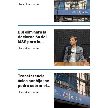
del Mides en
Hace 3 semanas
efectivo
DGI eliminará la
declaración del
IASS para la
mayoría de los
Hace 4 semanas
jubilados
Transferencia
única por hijo: se
podrá cobrar el
100% en efectivo
Hace 4 semanas
y no habrá
trazabilidad del
Mides