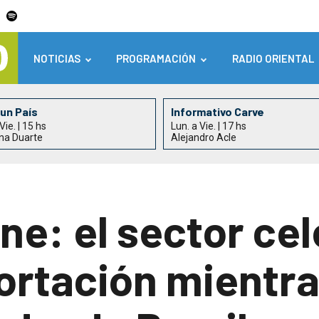
NOTICIAS
PROGRAMACIÓN
RADIO ORIENTAL
un País
Informativo Carve
Vie. | 15 hs
Lun. a Vie. | 17 hs
na Duarte
Alejandro Acle
rne: el sector ce
ortación mientra