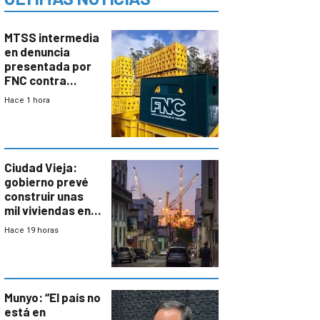
MTSS intermedia
en denuncia
presentada por
FNC contra
sindicato
Hace 1 hora
Ciudad Vieja:
gobierno prevé
construir unas
mil viviendas en
un plan de
Hace 19 horas
repoblamiento,
entre siete y
ocho años
Munyo: “El país no
está en