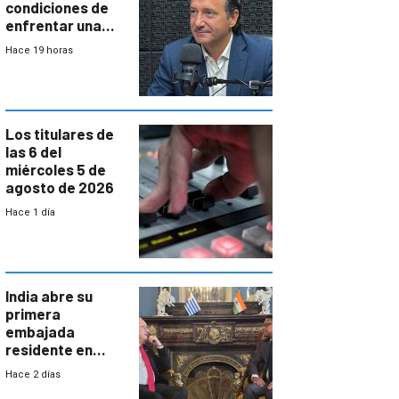
condiciones de
enfrentar una
reducción de la
Hace 19 horas
semana laboral”
Los titulares de
las 6 del
miércoles 5 de
agosto de 2026
Hace 1 día
India abre su
primera
embajada
residente en
Uruguay y crecen
Hace 2 días
las expectativas