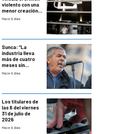
violento con una
menor creación
de empresas
Hace 6 días
formales en el
área
metropolitana
Sunca: “La
industria lleva
más de cuatro
meses sin
convenio
Hace 6 días
colectivo”
Los titulares de
las 6 del viernes
31 de julio de
2026
Hace 6 días