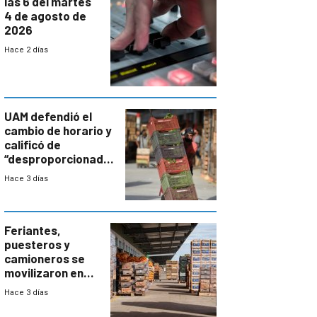
las 6 del martes
4 de agosto de
2026
Hace 2 días
UAM defendió el
cambio de horario y
calificó de
“desproporcionado”
el bloqueo de
Hace 3 días
accesos
Feriantes,
puesteros y
camioneros se
movilizaron en
rechazo a
Hace 3 días
cambios de
horario en UAM