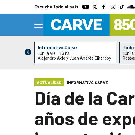
Escucha todo el país
Informativo Carve
Todo 
Lun. a Vie. | 13 hs
Lun. a 
Alejandro Acle y Juan Andrés Elhordoy
Rossa
ACTUALIDAD
INFORMATIVO CARVE
Día de la Ca
años de exp