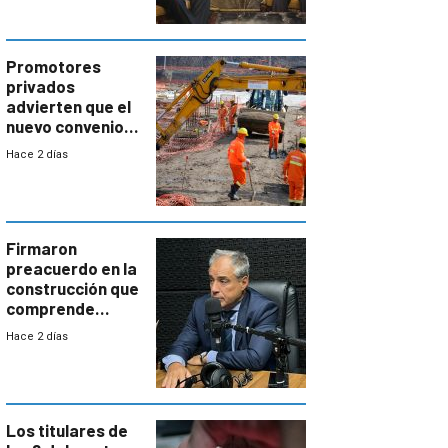
por un vínculo
comercial con
enorme
potencial
Promotores
privados
advierten que el
nuevo convenio
de la
Hace 2 días
construcción
aumentará
costos y obligará
a revisar
proyectos
Firmaron
preacuerdo en la
construcción que
comprende
reducción
Hace 2 días
paulatina de
carga horaria
Los titulares de