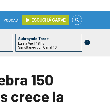
ESCUCHÁ CARVE
PODCAST
Subrayado Tarde
Subrayado
Lun. a Vie. | 18 hs
Lun. a Vie. | 19
Simultáneo con Canal 10
Simultáneo co
lebra 150
s crece la