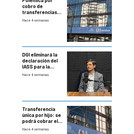
Polémica por
cobro de
transferencias
del Mides en
Hace 4 semanas
efectivo
DGI eliminará la
declaración del
IASS para la
mayoría de los
Hace 4 semanas
jubilados
Transferencia
única por hijo: se
podrá cobrar el
100% en efectivo
Hace 4 semanas
y no habrá