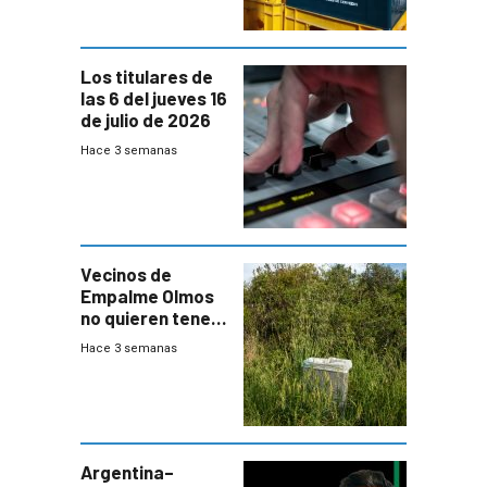
Los titulares de
las 6 del jueves 16
de julio de 2026
Hace 3 semanas
Vecinos de
Empalme Olmos
no quieren tener
cerca una planta
Hace 3 semanas
de tratamiento
de residuos e
impulsan
plebiscito
departamental
Argentina–