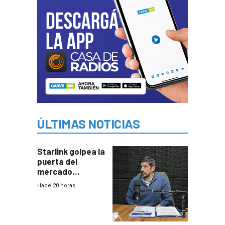
ÚLTIMAS NOTICIAS
Starlink golpea la
puerta del
mercado
uruguayo y Antel
Hace 20 horas
responde:
“Quizás no sea
Antel la que
tenga que estar