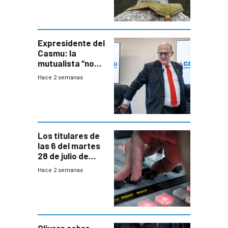
otra época”,
aseguró
especialista en
seguridad
Expresidente del
Casmu: la
mutualista “no
está para pagar”
Hace 2 semanas
a interventores
“amigos del
gobierno”
Los titulares de
las 6 del martes
28 de julio de
2026
Hace 2 semanas