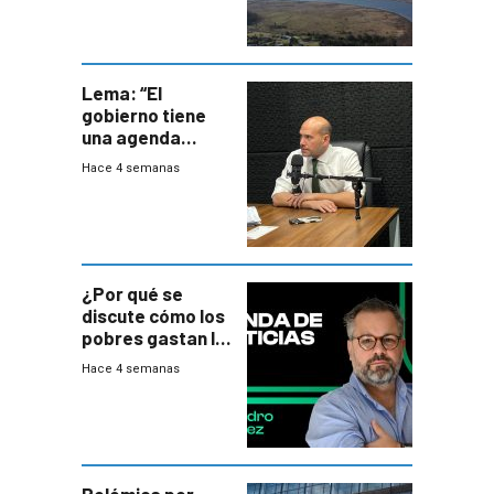
Lema: “El
gobierno tiene
una agenda
destructiva”
Hace 4 semanas
¿Por qué se
discute cómo los
pobres gastan la
plata?
Hace 4 semanas