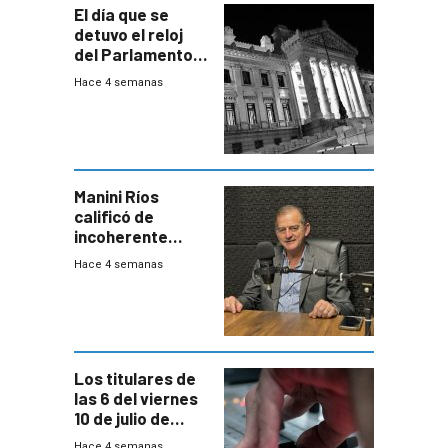
El día que se
detuvo el reloj
del Parlamento
para negociar
Hace 4 semanas
una Rendición de
Cuentas
Manini Ríos
calificó de
incoherente
decisión de
Hace 4 semanas
Coalición de no
votar Rendición
en general
Los titulares de
las 6 del viernes
10 de julio de
2026
Hace 4 semanas