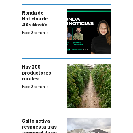
Ronda de
Noticias de
#AsíNosVa
(20/7/26)
Hace 3 semanas
Hay 200
productores
rurales
afectados tras
Hace 3 semanas
temporal en zona
de Salto
Salto activa
respuesta tras
temporal de este