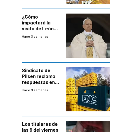
del consumo
¿Cómo
impactará la
visita de León
XIV a Uruguay?
Hace 3 semanas
Sindicato de
Pilsen reclama
respuestas en
medio de
Hace 3 semanas
conversaciones
entre el gobierno
y FNC
Los titulares de
las 6 del viernes