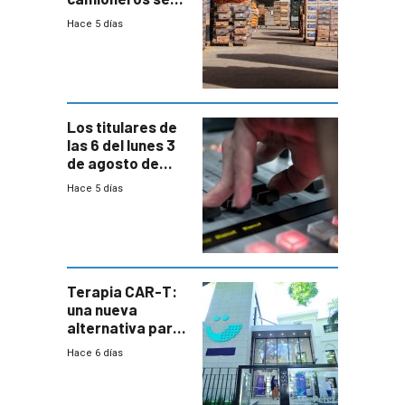
movilizaron en
Hace 5 días
rechazo a
cambios de
horario en UAM
Los titulares de
las 6 del lunes 3
de agosto de
2026
Hace 5 días
Terapia CAR-T:
una nueva
alternativa para
niños y
Hace 6 días
adolescentes
con cáncer