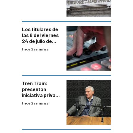
suba arancelaria
de Trump
Los titulares de
las 6 del viernes
24 de julio de
2026
Hace 2 semanas
Tren Tram:
presentan
iniciativa privada
para una red de
Hace 2 semanas
cinco líneas en el
área
metropolitana