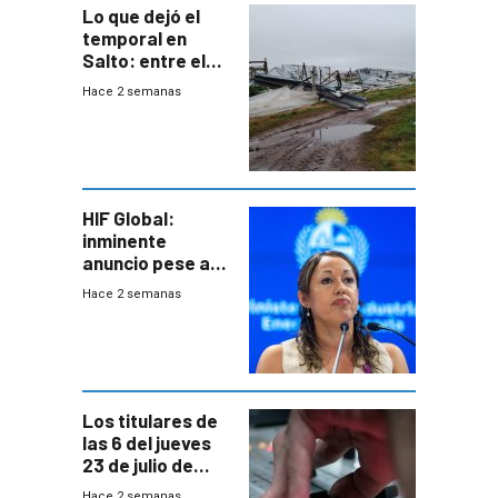
Lo que dejó el
temporal en
Salto: entre el
impacto
Hace 2 semanas
emocional y las
pérdidas sin
seguro
HIF Global:
inminente
anuncio pese a
declaración de
Hace 2 semanas
Cardona y
“demoras” en
acuerdo entre
empresa y
gobierno
Los titulares de
las 6 del jueves
23 de julio de
2026
Hace 2 semanas