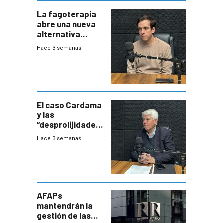
La fagoterapia
abre una nueva
alternativa
contra bacterias
Hace 3 semanas
resistentes:
Uruguay
exportará a Chile
terapia
innovadora
El caso Cardama
y las
“desprolijidades”
que la
Hace 3 semanas
investigadora ha
encontrado
AFAPs
mantendrán la
gestión de las