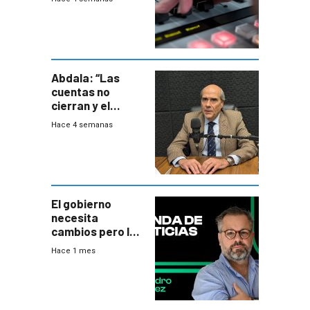
Abdala: “Las
cuentas no
cierran y el
balance del
Hace 4 semanas
gobierno es
insatisfactorio”
El gobierno
necesita
cambios pero los
ministros tienen
Hace 1 mes
mejor imagen
que el presidente