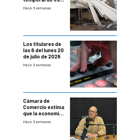
sábado con
Hace 3 semanas
destrozos e
impacto a la
granja
Los titulares de
las 6 del lunes 20
de julio de 2026
Hace 3 semanas
Cámara de
Comercio estima
que la economía
crecerá 1,6%
Hace 3 semanas
este año, pero
advierte una
desaceleración