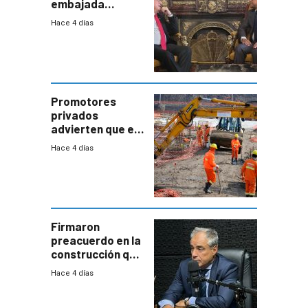
embajada
residente en
Hace 4 días
Uruguay y crecen
las expectativas
por un vínculo
comercial con
enorme
potencial
Promotores
privados
advierten que el
nuevo convenio
Hace 4 días
de la
construcción
aumentará
costos y obligará
a revisar
proyectos
Firmaron
preacuerdo en la
construcción que
comprende
Hace 4 días
reducción
paulatina de