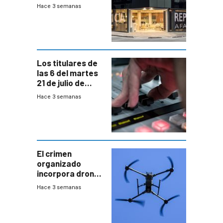
cuentas
Hace 3 semanas
individuales
Los titulares de
las 6 del martes
21 de julio de
2026
Hace 3 semanas
El crimen
organizado
incorpora drones
y abre un nuevo
Hace 3 semanas
desafío para la
seguridad