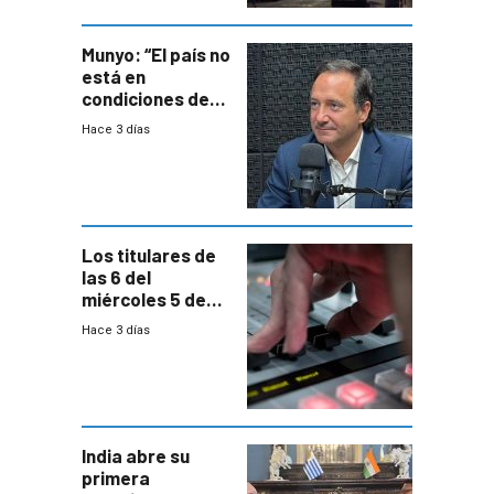
ocho años
Munyo: “El país no
está en
condiciones de
enfrentar una
Hace 3 días
reducción de la
semana laboral”
Los titulares de
las 6 del
miércoles 5 de
agosto de 2026
Hace 3 días
India abre su
primera