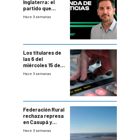
Inglaterra: el
partido que
nunca termina
Hace 3 semanas
Los titulares de
las 6 del
miércoles 15 de
julio de 2026
Hace 3 semanas
Federación Rural
rechaza represa
en Casupá y
firma demanda
Hace 3 semanas
del PN