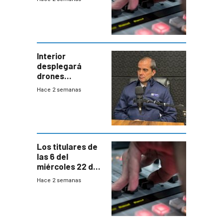
Interior
desplegará
drones
autónomos para
Hace 2 semanas
responder a
emergencias
desde agosto
Los titulares de
las 6 del
miércoles 22 de
julio de 2026
Hace 2 semanas