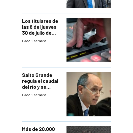
Consultores
Los titulares de
las 6 del jueves
30 de julio de
2026
Hace 1 semana
Salto Grande
regula el caudal
del río y se
prepara para un
Hace 1 semana
escenario de
fuertes crecidas
Más de 20.000