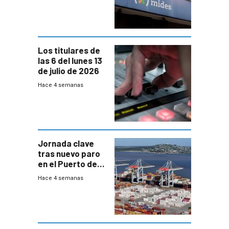
trazabilidad del
Mides
Los titulares de
las 6 del lunes 13
de julio de 2026
Hace 4 semanas
Jornada clave
tras nuevo paro
en el Puerto de
Montevideo
Hace 4 semanas