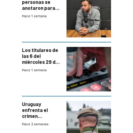
personas se
anotaron para
las pruebas
Hace 1 semana
Acredita que la
ANEP impulsa
para terminar
Bachillerato
Los titulares de
las 6 del
miércoles 29 de
julio de 2026
Hace 1 semana
Uruguay
enfrenta el
crimen
organizado con
Hace 2 semanas
capacidades “de