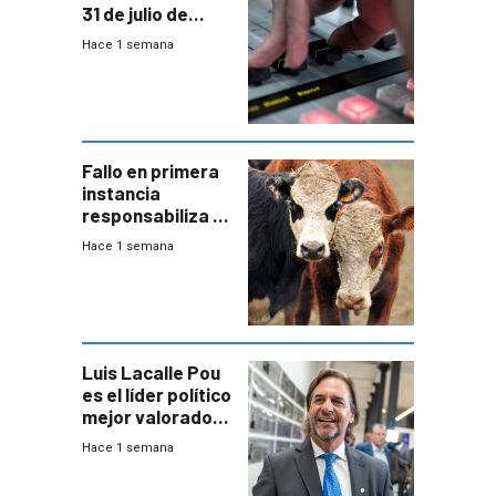
31 de julio de
2026
Hace 1 semana
Fallo en primera
instancia
responsabiliza al
Estado por falta
Hace 1 semana
de controles en
República
Ganadera
Luis Lacalle Pou
es el líder político
mejor valorado
del país, según
Hace 1 semana
encuesta de
Equipos