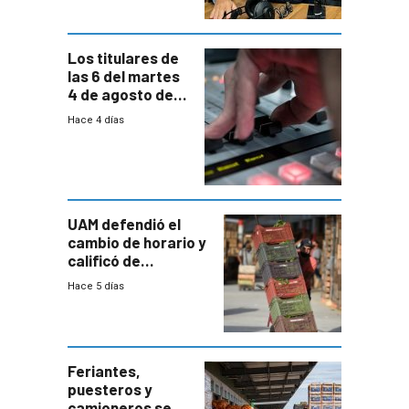
carga horaria
Los titulares de
las 6 del martes
4 de agosto de
2026
Hace 4 días
UAM defendió el
cambio de horario y
calificó de
“desproporcionado”
Hace 5 días
el bloqueo de
accesos
Feriantes,
puesteros y
camioneros se