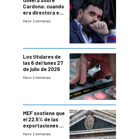
Olivera sobre
Cardona: cuando
era directora en
UTE “no era muy
Hace 2 semanas
afín” a HIF Global
Los titulares de
las 6 del lunes 27
de julio de 2026
Hace 2 semanas
MEF sostiene que
el 22.5% de las
exportaciones a
EE.UU se verán
Hace 2 semanas
afectadas por la