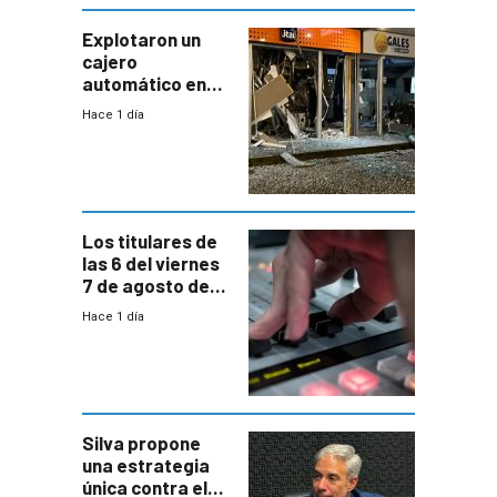
con mayor
miedo”
Explotaron un
cajero
automático en
Parque Miramar;
Hace 1 día
hay 3 detenidos
Los titulares de
las 6 del viernes
7 de agosto de
2026
Hace 1 día
Silva propone
una estrategia
única contra el