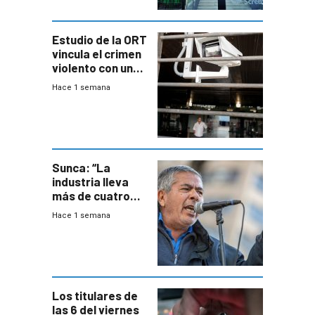
Estudio de la ORT
vincula el crimen
violento con una
menor creación
Hace 1 semana
de empresas
formales en el
área
metropolitana
Sunca: “La
industria lleva
más de cuatro
meses sin
Hace 1 semana
convenio
colectivo”
Los titulares de
las 6 del viernes