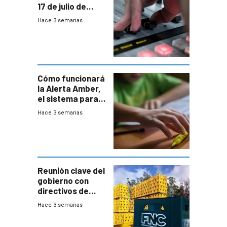
17 de julio de
2026
Hace 3 semanas
Cómo funcionará
la Alerta Amber,
el sistema para
la búsqueda
Hace 3 semanas
temprana de
menores
ausentes
Reunión clave del
gobierno con
directivos de
Fábricas
Hace 3 semanas
Nacionales de
Cervezas