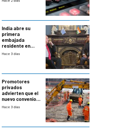
Hace 2 días
India abre su
primera
embajada
residente en
Uruguay y crecen
Hace 3 días
las expectativas
por un vínculo
comercial con
enorme
potencial
Promotores
privados
advierten que el
nuevo convenio
de la
Hace 3 días
construcción
aumentará
costos y obligará
a revisar