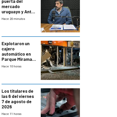
puerta del
mercado
uruguayo y Antel
responde:
Hace 20 minutos
“Quizás no sea
Antel la que
tenga que estar
con mayor
miedo”
Explotaron un
cajero
automático en
Parque Miramar;
hay 3 detenidos
Hace 10 horas
Los titulares de
las 6 del viernes
7 de agosto de
2026
Hace 11 horas