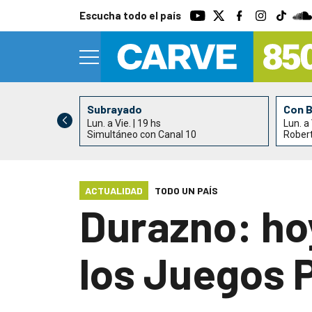
Escucha todo el país
Subrayado
Con 
Lun. a Vie. | 19 hs
Lun. a 
0
Simultáneo con Canal 10
Rober
ACTUALIDAD
TODO UN PAÍS
Durazno: hoy
los Juegos 