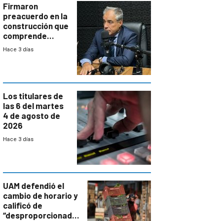
proyectos
Firmaron
preacuerdo en la
construcción que
comprende
reducción
Hace 3 días
paulatina de
carga horaria
Los titulares de
las 6 del martes
4 de agosto de
2026
Hace 3 días
UAM defendió el
cambio de horario y
calificó de
“desproporcionado”