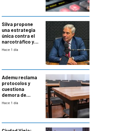
Silva propone
una estrategia
única contra el
narcotráfico y
mayor
Hace 1 día
coordinación
entre Interior y
Defensa
Ademu reclama
protocolos y
cuestiona
demora de
Primaria ante
Hace 1 día
docente con
antecedentes de
violencia
Ciudad Vieja: