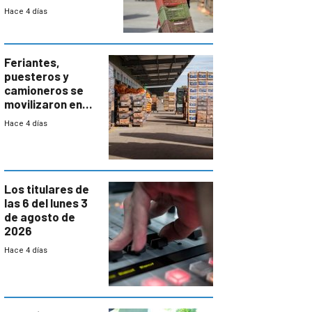
el bloqueo de
Hace 4 días
accesos
Feriantes,
puesteros y
camioneros se
movilizaron en
rechazo a
Hace 4 días
cambios de
horario en UAM
Los titulares de
las 6 del lunes 3
de agosto de
2026
Hace 4 días