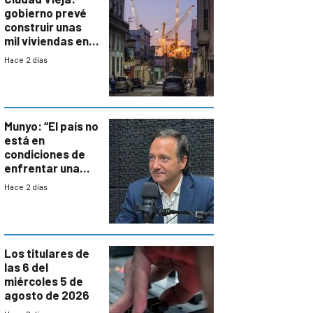
gobierno prevé
construir unas
mil viviendas en
un plan de
Hace 2 días
repoblamiento,
entre siete y
ocho años
Munyo: “El país no
está en
condiciones de
enfrentar una
reducción de la
Hace 2 días
semana laboral”
Los titulares de
las 6 del
miércoles 5 de
agosto de 2026