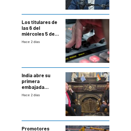
Los titulares de
las 6 del
miércoles 5 de
agosto de 2026
Hace 2 días
India abre su
primera
embajada
residente en
Hace 2 días
Uruguay y crecen
las expectativas
por un vínculo
comercial con
enorme
potencial
Promotores