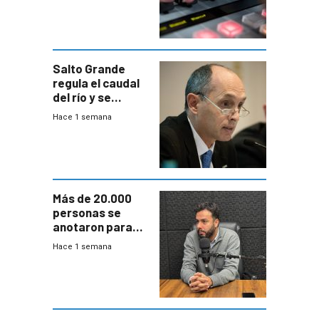
Salto Grande
regula el caudal
del río y se
prepara para un
Hace 1 semana
escenario de
fuertes crecidas
Más de 20.000
personas se
anotaron para
las pruebas
Hace 1 semana
Acredita que la
ANEP impulsa
para terminar
Bachillerato