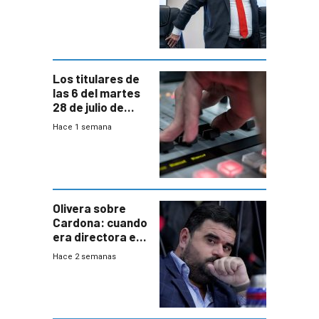
a interventores
“amigos del
gobierno”
Los titulares de
las 6 del martes
28 de julio de
2026
Hace 1 semana
Olivera sobre
Cardona: cuando
era directora en
UTE “no era muy
Hace 2 semanas
afín” a HIF Global