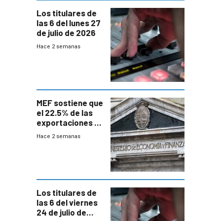
Los titulares de
las 6 del lunes 27
de julio de 2026
Hace 2 semanas
MEF sostiene que
el 22.5% de las
exportaciones a
EE.UU se verán
Hace 2 semanas
afectadas por la
suba arancelaria
de Trump
Los titulares de
las 6 del viernes
24 de julio de