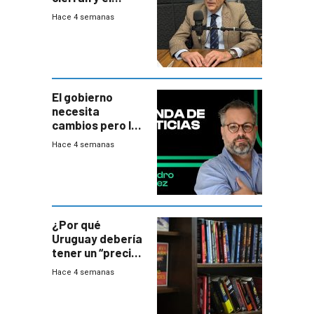
balance del
Hace 4 semanas
gobierno es
insatisfactorio”
El gobierno
necesita
cambios pero los
ministros tienen
Hace 4 semanas
mejor imagen
que el presidente
¿Por qué
Uruguay debería
tener un “precio
único” en los
Hace 4 semanas
libros que
permita “salvar”
a los libreros?