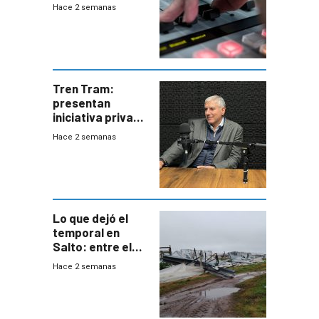
2026
Hace 2 semanas
Tren Tram:
presentan
iniciativa privada
para una red de
Hace 2 semanas
cinco líneas en el
área
metropolitana
Lo que dejó el
temporal en
Salto: entre el
impacto
Hace 2 semanas
emocional y las
pérdidas sin
seguro