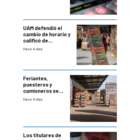
UAM defendió el
cambio de horario y
calificó de
“desproporcionado”
Hace 4 días
el bloqueo de
accesos
Feriantes,
puesteros y
camioneros se
movilizaron en
Hace 4 días
rechazo a
cambios de
horario en UAM
Los titulares de