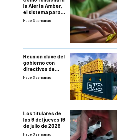
la Alerta Amber,
el sistema para
la búsqueda
Hace 3 semanas
temprana de
menores
ausentes
Reunión clave del
gobierno con
directivos de
Fábricas
Hace 3 semanas
Nacionales de
Cervezas
Los titulares de
las 6 del jueves 16
de julio de 2026
Hace 3 semanas