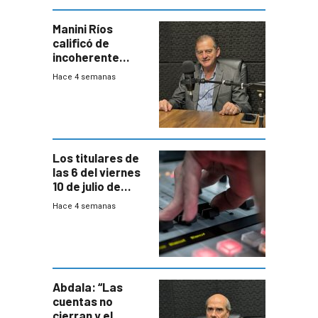
Manini Ríos
calificó de
incoherente
decisión de
Hace 4 semanas
Coalición de no
votar Rendición
en general
Los titulares de
las 6 del viernes
10 de julio de
2026
Hace 4 semanas
Abdala: “Las
cuentas no
cierran y el