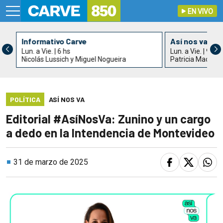
EN VIVO
Informativo Carve
Así nos va
Lun. a Vie. | 6 hs
Lun. a Vie. | 9 hs
Nicolás Lussich y Miguel Nogueira
Patricia Madrid
POLÍTICA
ASÍ NOS VA
Editorial #AsíNosVa: Zunino y un cargo
a dedo en la Intendencia de Montevideo
31 de marzo de 2025