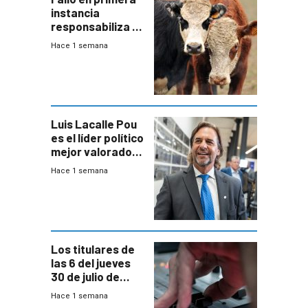
instancia
responsabiliza al
Estado por falta
Hace 1 semana
de controles en
República
Ganadera
Luis Lacalle Pou
es el líder político
mejor valorado
del país, según
Hace 1 semana
encuesta de
Equipos
Consultores
Los titulares de
las 6 del jueves
30 de julio de
2026
Hace 1 semana