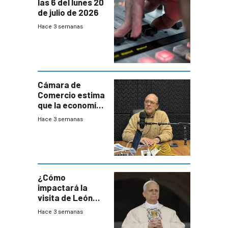
las 6 del lunes 20
de julio de 2026
Hace 3 semanas
Cámara de
Comercio estima
que la economía
crecerá 1,6%
Hace 3 semanas
este año, pero
advierte una
desaceleración
del consumo
¿Cómo
impactará la
visita de León
XIV a Uruguay?
Hace 3 semanas