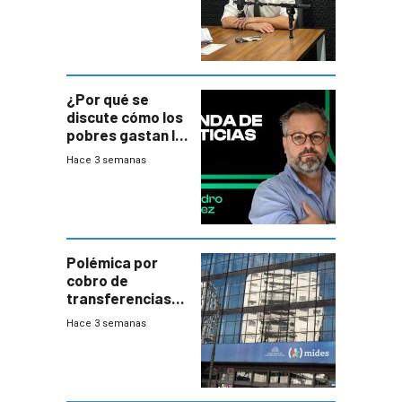
¿Por qué se
discute cómo los
pobres gastan la
plata?
Hace 3 semanas
Polémica por
cobro de
transferencias
del Mides en
Hace 3 semanas
efectivo