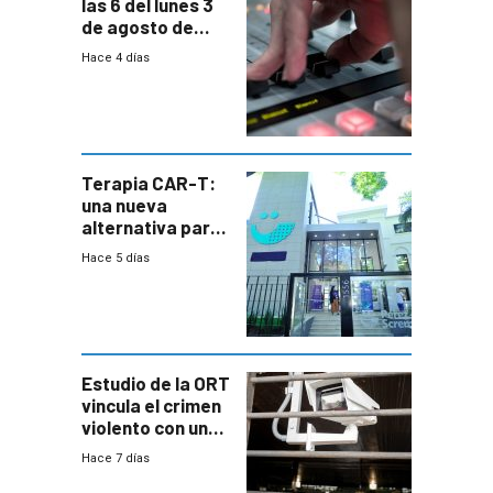
las 6 del lunes 3
de agosto de
2026
Hace 4 días
Terapia CAR-T:
una nueva
alternativa para
niños y
Hace 5 días
adolescentes
con cáncer
Estudio de la ORT
vincula el crimen
violento con una
menor creación
Hace 7 días
de empresas