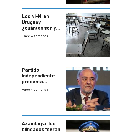
Los Ni-Ni en
Uruguay:
¿cuántos son y
en dónde están?
Hace 4 semanas
Partido
Independiente
presenta
demanda civil
Hace 4 semanas
para intentar
frenar Casupá
Azambuya: los
blindados “serán