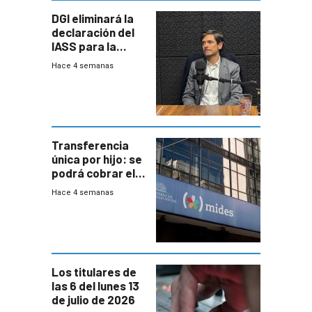
DGI eliminará la
declaración del
IASS para la
mayoría de los
Hace 4 semanas
jubilados
Transferencia
única por hijo: se
podrá cobrar el
100% en efectivo
Hace 4 semanas
y no habrá
trazabilidad del
Mides
Los titulares de
las 6 del lunes 13
de julio de 2026