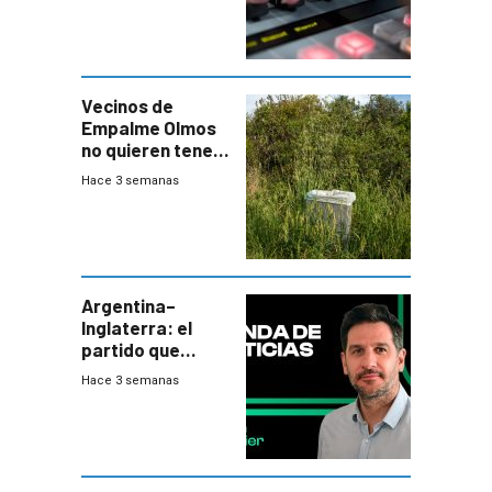
Vecinos de
Empalme Olmos
no quieren tener
cerca una planta
Hace 3 semanas
de tratamiento
de residuos e
impulsan
plebiscito
departamental
Argentina–
Inglaterra: el
partido que
nunca termina
Hace 3 semanas