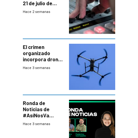
21 de julio de
2026
Hace 2 semanas
El crimen
organizado
incorpora drones
y abre un nuevo
Hace 3 semanas
desafío para la
seguridad
Ronda de
Noticias de
#AsíNosVa
(20/7/26)
Hace 3 semanas