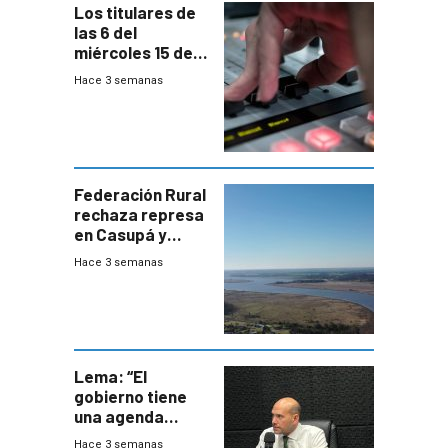
Los titulares de
las 6 del
miércoles 15 de
julio de 2026
Hace 3 semanas
Federación Rural
rechaza represa
en Casupá y
firma demanda
Hace 3 semanas
del PN
Lema: “El
gobierno tiene
una agenda
destructiva”
Hace 3 semanas