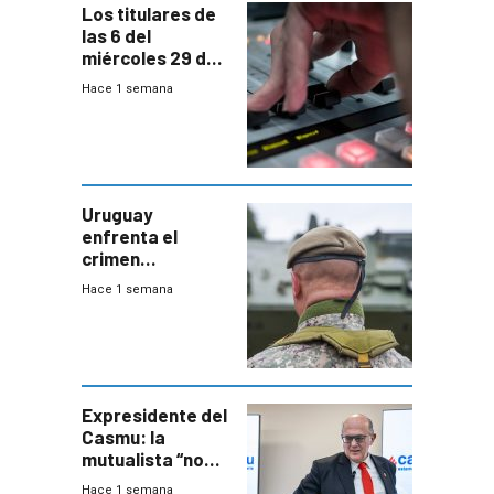
Los titulares de
las 6 del
miércoles 29 de
julio de 2026
Hace 1 semana
Uruguay
enfrenta el
crimen
organizado con
Hace 1 semana
capacidades “de
otra época”,
aseguró
especialista en
seguridad
Expresidente del
Casmu: la
mutualista “no
está para pagar”
Hace 1 semana