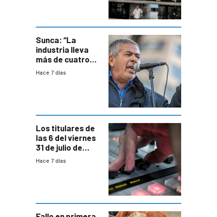
formales en el
área
metropolitana
Sunca: “La
industria lleva
más de cuatro
meses sin
Hace 7 días
convenio
colectivo”
Los titulares de
las 6 del viernes
31 de julio de
2026
Hace 7 días
Fallo en primera