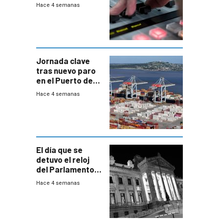
Hace 4 semanas
Jornada clave
tras nuevo paro
en el Puerto de
Montevideo
Hace 4 semanas
El día que se
detuvo el reloj
del Parlamento
para negociar
Hace 4 semanas
una Rendición de
Cuentas