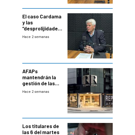
terapia
innovadora
El caso Cardama
y las
“desprolijidades”
que la
Hace 2 semanas
investigadora ha
encontrado
AFAPs
mantendrán la
gestión de las
cuentas
Hace 2 semanas
individuales
Los titulares de
las 6 del martes