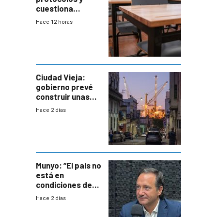
cuestiona
demora de
Hace 12 horas
Primaria ante
docente con
antecedentes de
violencia
Ciudad Vieja:
gobierno prevé
construir unas
mil viviendas en
Hace 2 días
un plan de
repoblamiento,
entre siete y
ocho años
Munyo: “El país no
está en
condiciones de
enfrentar una
Hace 2 días
reducción de la
semana laboral”