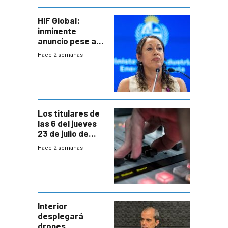
HIF Global:
inminente
anuncio pese a
declaración de
Hace 2 semanas
Cardona y
“demoras” en
acuerdo entre
empresa y
gobierno
Los titulares de
las 6 del jueves
23 de julio de
2026
Hace 2 semanas
Interior
desplegará
drones