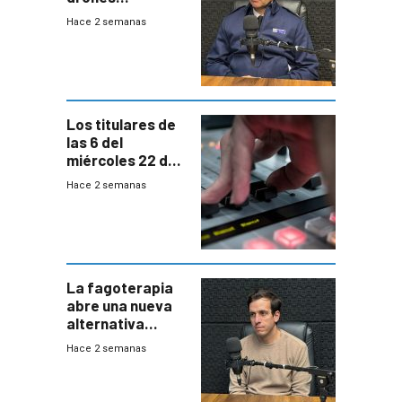
autónomos para
Hace 2 semanas
responder a
emergencias
desde agosto
Los titulares de
las 6 del
miércoles 22 de
julio de 2026
Hace 2 semanas
La fagoterapia
abre una nueva
alternativa
contra bacterias
Hace 2 semanas
resistentes:
Uruguay
exportará a Chile