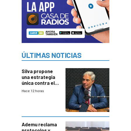
ÚLTIMAS NOTICIAS
Silva propone
una estrategia
única contra el
narcotráfico y
Hace 12 horas
mayor
coordinación
entre Interior y
Defensa
Ademu reclama
protocolos y