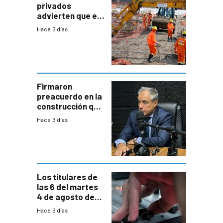
privados
advierten que el
nuevo convenio
Hace 3 días
de la
construcción
aumentará
costos y obligará
a revisar
proyectos
Firmaron
preacuerdo en la
construcción que
comprende
Hace 3 días
reducción
paulatina de
carga horaria
Los titulares de
las 6 del martes
4 de agosto de
2026
Hace 3 días