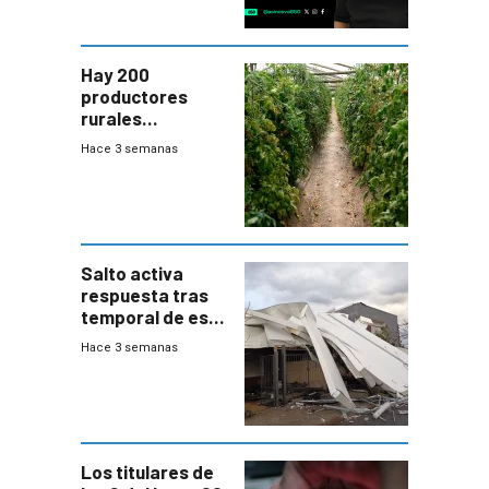
Hay 200
productores
rurales
afectados tras
Hace 3 semanas
temporal en zona
de Salto
Salto activa
respuesta tras
temporal de este
sábado con
Hace 3 semanas
destrozos e
impacto a la
granja
Los titulares de