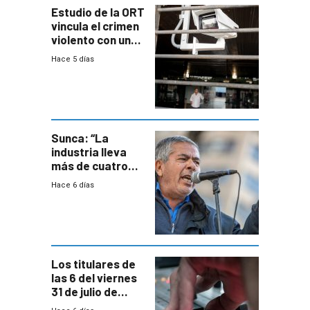
Estudio de la ORT
vincula el crimen
violento con una
menor creación
Hace 5 días
de empresas
formales en el
área
metropolitana
Sunca: “La
industria lleva
más de cuatro
meses sin
Hace 6 días
convenio
colectivo”
Los titulares de
las 6 del viernes
31 de julio de
2026