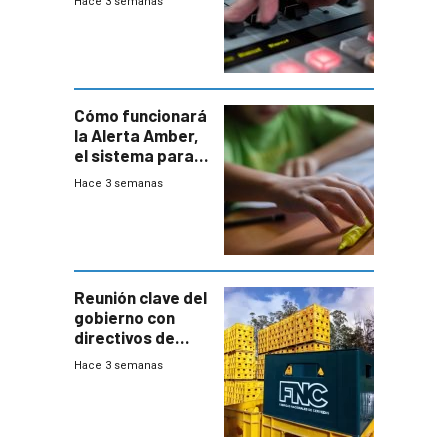
Hace 3 semanas
Cómo funcionará
la Alerta Amber,
el sistema para
la búsqueda
Hace 3 semanas
temprana de
menores
ausentes
Reunión clave del
gobierno con
directivos de
Fábricas
Hace 3 semanas
Nacionales de
Cervezas