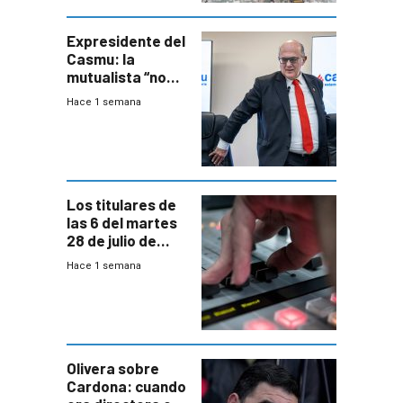
especialista en
seguridad
Expresidente del
Casmu: la
mutualista “no
está para pagar”
Hace 1 semana
a interventores
“amigos del
gobierno”
Los titulares de
las 6 del martes
28 de julio de
2026
Hace 1 semana
Olivera sobre
Cardona: cuando