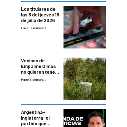
Los titulares de
las 6 del jueves 16
de julio de 2026
Hace 3 semanas
Vecinos de
Empalme Olmos
no quieren tener
cerca una planta
Hace 3 semanas
de tratamiento
de residuos e
impulsan
plebiscito
departamental
Argentina–
Inglaterra: el
partido que