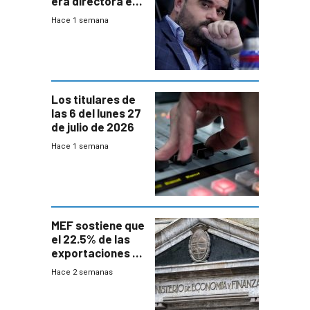
era directora en
UTE “no era muy
Hace 1 semana
afín” a HIF Global
Los titulares de
las 6 del lunes 27
de julio de 2026
Hace 1 semana
MEF sostiene que
el 22.5% de las
exportaciones a
EE.UU se verán
Hace 2 semanas
afectadas por la
suba arancelaria
de Trump