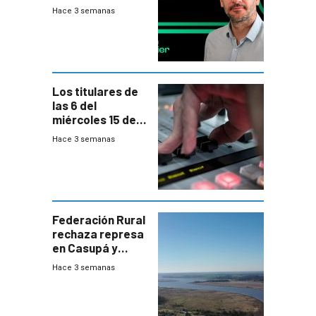
nunca termina
Hace 3 semanas
Los titulares de
las 6 del
miércoles 15 de
julio de 2026
Hace 3 semanas
Federación Rural
rechaza represa
en Casupá y
firma demanda
Hace 3 semanas
del PN