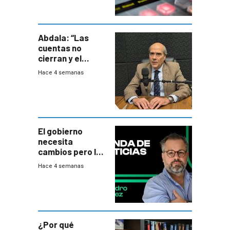
Abdala: “Las
cuentas no
cierran y el
balance del
Hace 4 semanas
gobierno es
insatisfactorio”
El gobierno
necesita
cambios pero los
ministros tienen
Hace 4 semanas
mejor imagen
que el presidente
¿Por qué