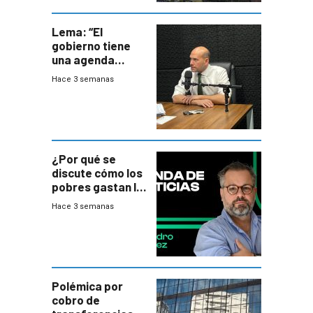
Lema: “El
gobierno tiene
una agenda
destructiva”
Hace 3 semanas
¿Por qué se
discute cómo los
pobres gastan la
plata?
Hace 3 semanas
Polémica por
cobro de