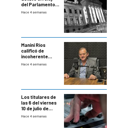
del Parlamento
para negociar
Hace 4 semanas
una Rendición de
Cuentas
Manini Ríos
calificó de
incoherente
decisión de
Hace 4 semanas
Coalición de no
votar Rendición
en general
Los titulares de
las 6 del viernes
10 de julio de
2026
Hace 4 semanas