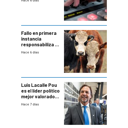
Hace 6 días
Fallo en primera
instancia
responsabiliza al
Estado por falta
Hace 6 días
de controles en
República
Ganadera
Luis Lacalle Pou
es el líder político
mejor valorado
del país, según
Hace 7 días
encuesta de
Equipos
Consultores