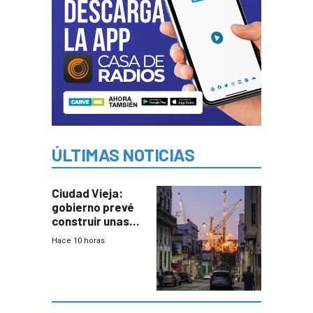
ÚLTIMAS NOTICIAS
Ciudad Vieja:
gobierno prevé
construir unas
mil viviendas en
Hace 10 horas
un plan de
repoblamiento,
entre siete y
ocho años