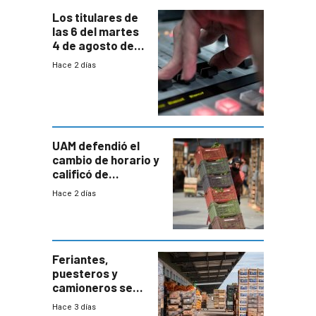
Los titulares de
las 6 del martes
4 de agosto de
2026
Hace 2 días
UAM defendió el
cambio de horario y
calificó de
“desproporcionado”
Hace 2 días
el bloqueo de
accesos
Feriantes,
puesteros y
camioneros se
movilizaron en
Hace 3 días
rechazo a