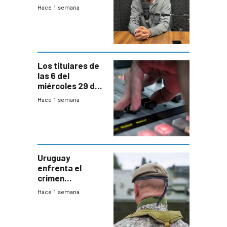
las pruebas
Hace 1 semana
Acredita que la
ANEP impulsa
para terminar
Bachillerato
Los titulares de
las 6 del
miércoles 29 de
julio de 2026
Hace 1 semana
Uruguay
enfrenta el
crimen
organizado con
Hace 1 semana
capacidades “de
otra época”,
aseguró