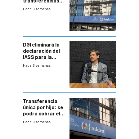
transferencias
del Mides en
Hace 3 semanas
efectivo
DGI eliminará la
declaración del
IASS para la
mayoría de los
Hace 3 semanas
jubilados
Transferencia
única por hijo: se
podrá cobrar el
100% en efectivo
Hace 3 semanas
y no habrá
trazabilidad del
Mides