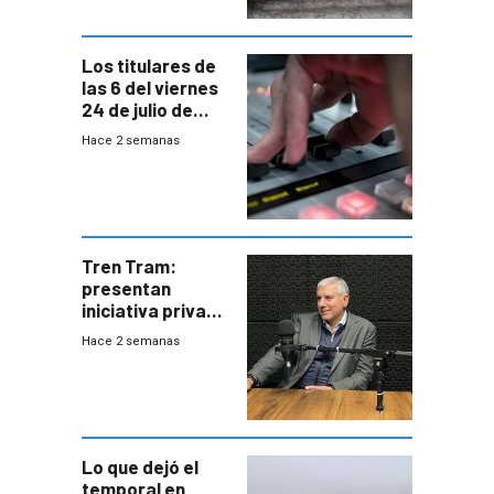
Los titulares de
las 6 del viernes
24 de julio de
2026
Hace 2 semanas
Tren Tram:
presentan
iniciativa privada
para una red de
Hace 2 semanas
cinco líneas en el
área
metropolitana
Lo que dejó el
temporal en