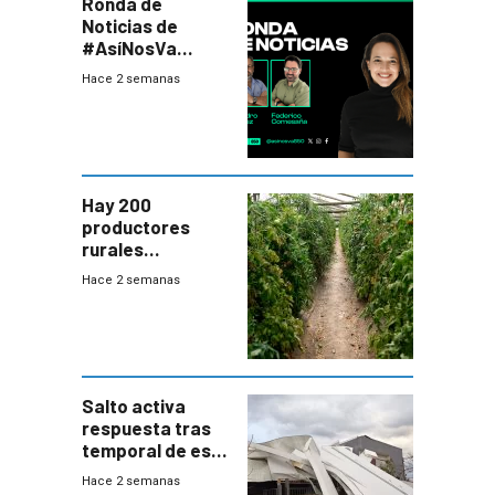
Ronda de
Noticias de
#AsíNosVa
(20/7/26)
Hace 2 semanas
Hay 200
productores
rurales
afectados tras
Hace 2 semanas
temporal en zona
de Salto
Salto activa
respuesta tras
temporal de este
sábado con
Hace 2 semanas
destrozos e