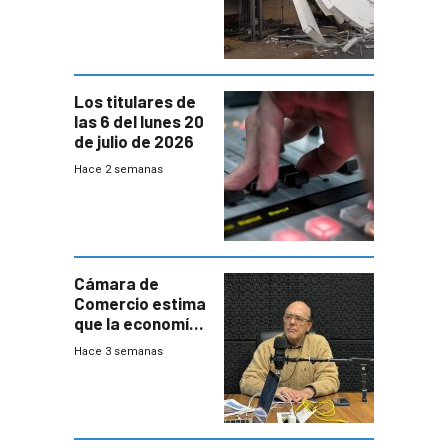
impacto a la
granja
Los titulares de
las 6 del lunes 20
de julio de 2026
Hace 2 semanas
Cámara de
Comercio estima
que la economía
crecerá 1,6%
Hace 3 semanas
este año, pero
advierte una
desaceleración
del consumo