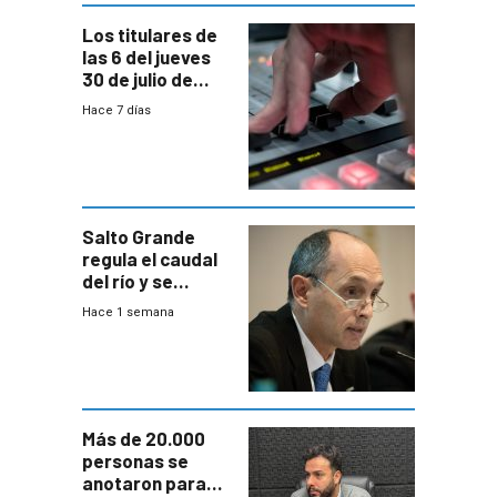
Los titulares de
las 6 del jueves
30 de julio de
2026
Hace 7 días
Salto Grande
regula el caudal
del río y se
prepara para un
Hace 1 semana
escenario de
fuertes crecidas
Más de 20.000
personas se
anotaron para