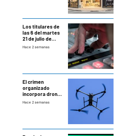
Los titulares de
las 6 del martes
21 de julio de
2026
Hace 2 semanas
El crimen
organizado
incorpora drones
y abre un nuevo
Hace 2 semanas
desafío para la
seguridad