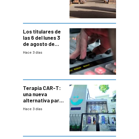
cambios de
horario en UAM
Los titulares de
las 6 del lunes 3
de agosto de
2026
Hace 3 días
Terapia CAR-T:
una nueva
alternativa para
niños y
Hace 3 días
adolescentes
con cáncer