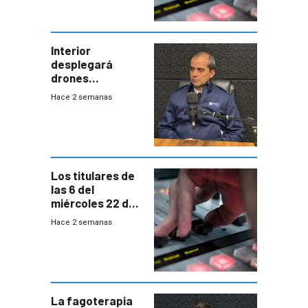
Interior
desplegará
drones
autónomos para
Hace 2 semanas
responder a
emergencias
desde agosto
Los titulares de
las 6 del
miércoles 22 de
julio de 2026
Hace 2 semanas
La fagoterapia