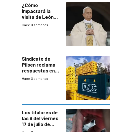
¿Cómo
impactará la
visita de León
XIV a Uruguay?
Hace 3 semanas
Sindicato de
Pilsen reclama
respuestas en
medio de
Hace 3 semanas
conversaciones
entre el gobierno
y FNC
Los titulares de
las 6 del viernes
17 de julio de
2026