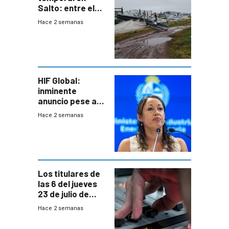
Salto: entre el
impacto
Hace 2 semanas
emocional y las
pérdidas sin
seguro
HIF Global:
inminente
anuncio pese a
declaración de
Hace 2 semanas
Cardona y
“demoras” en
acuerdo entre
empresa y
gobierno
Los titulares de
las 6 del jueves
23 de julio de
2026
Hace 2 semanas