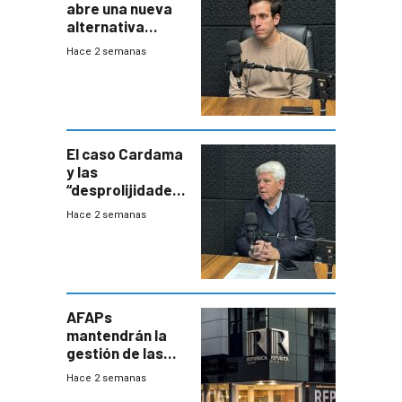
abre una nueva
alternativa
contra bacterias
Hace 2 semanas
resistentes:
Uruguay
exportará a Chile
terapia
innovadora
El caso Cardama
y las
“desprolijidades”
que la
Hace 2 semanas
investigadora ha
encontrado
AFAPs
mantendrán la
gestión de las
cuentas
Hace 2 semanas
individuales