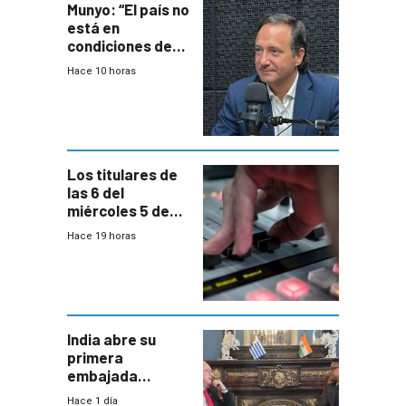
Munyo: “El país no
está en
condiciones de
enfrentar una
Hace 10 horas
reducción de la
semana laboral”
Los titulares de
las 6 del
miércoles 5 de
agosto de 2026
Hace 19 horas
India abre su
primera
embajada
residente en
Hace 1 día