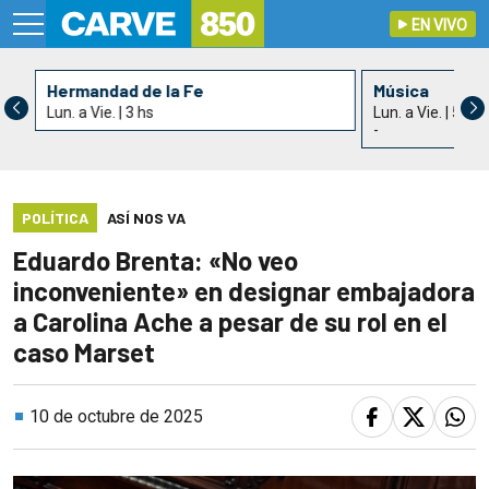
EN VIVO
Hermandad de la Fe
Música
Lun. a Vie. | 3 hs
Lun. a Vie. | 5 hs
-
POLÍTICA
ASÍ NOS VA
Eduardo Brenta: «No veo
inconveniente» en designar embajadora
a Carolina Ache a pesar de su rol en el
caso Marset
10 de octubre de 2025