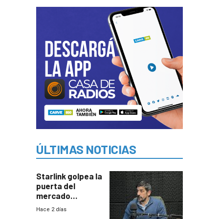
ÚLTIMAS NOTICIAS
Starlink golpea la
puerta del
mercado
uruguayo y Antel
Hace 2 días
responde: