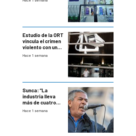
Hace 1 semana
adolescentes
con cáncer
Estudio de la ORT
vincula el crimen
violento con una
menor creación
Hace 1 semana
de empresas
formales en el
área
metropolitana
Sunca: “La
industria lleva
más de cuatro
meses sin
Hace 1 semana
convenio
colectivo”