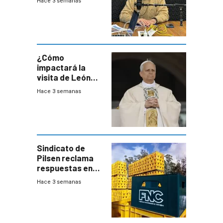
Hace 3 semanas
este año, pero
advierte una
desaceleración
del consumo
¿Cómo
impactará la
visita de León
XIV a Uruguay?
Hace 3 semanas
Sindicato de
Pilsen reclama
respuestas en
medio de
Hace 3 semanas
conversaciones
entre el gobierno
y FNC