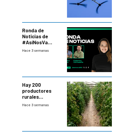
seguridad
Ronda de
Noticias de
#AsíNosVa
(20/7/26)
Hace 3 semanas
Hay 200
productores
rurales
afectados tras
Hace 3 semanas
temporal en zona
de Salto