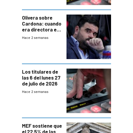
Olivera sobre
Cardona: cuando
era directora en
UTE “no era muy
Hace 2 semanas
afín” a HIF Global
Los titulares de
las 6 del lunes 27
de julio de 2026
Hace 2 semanas
MEF sostiene que
el 22.5% de las