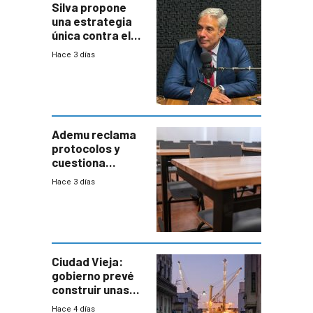
Silva propone
una estrategia
única contra el
narcotráfico y
Hace 3 días
mayor
coordinación
entre Interior y
Defensa
Ademu reclama
protocolos y
cuestiona
demora de
Hace 3 días
Primaria ante
docente con
antecedentes de
violencia
Ciudad Vieja:
gobierno prevé
construir unas
mil viviendas en
Hace 4 días