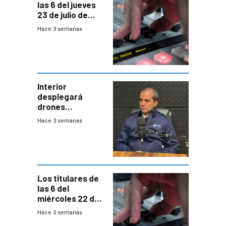
las 6 del jueves
23 de julio de
2026
Hace 3 semanas
Interior
desplegará
drones
autónomos para
Hace 3 semanas
responder a
emergencias
desde agosto
Los titulares de
las 6 del
miércoles 22 de
julio de 2026
Hace 3 semanas