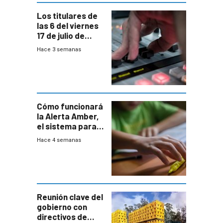
Los titulares de
las 6 del viernes
17 de julio de
2026
Hace 3 semanas
Cómo funcionará
la Alerta Amber,
el sistema para
la búsqueda
Hace 4 semanas
temprana de
menores
ausentes
Reunión clave del
gobierno con
directivos de