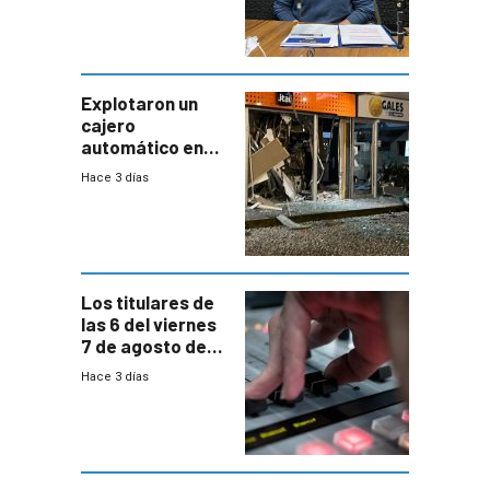
“Quizás no sea
Antel la que
tenga que estar
con mayor
miedo”
Explotaron un
cajero
automático en
Parque Miramar;
Hace 3 días
hay 3 detenidos
Los titulares de
las 6 del viernes
7 de agosto de
2026
Hace 3 días