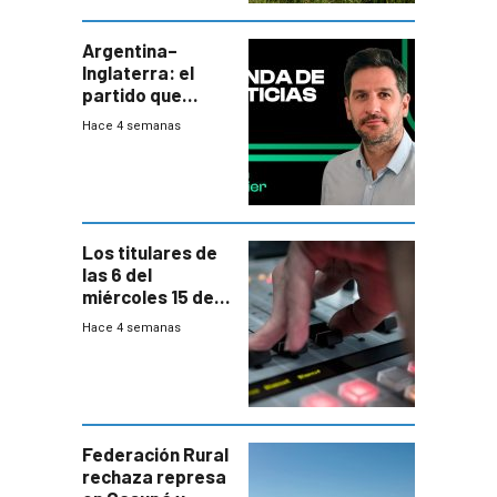
plebiscito
departamental
Argentina–
Inglaterra: el
partido que
nunca termina
Hace 4 semanas
Los titulares de
las 6 del
miércoles 15 de
julio de 2026
Hace 4 semanas
Federación Rural
rechaza represa