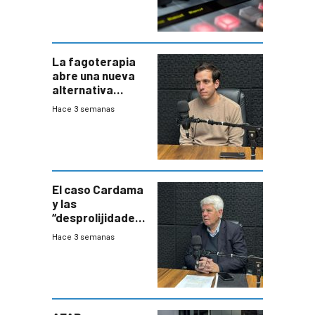
La fagoterapia
abre una nueva
alternativa
contra bacterias
Hace 3 semanas
resistentes:
Uruguay
exportará a Chile
terapia
innovadora
El caso Cardama
y las
“desprolijidades”
que la
Hace 3 semanas
investigadora ha
encontrado