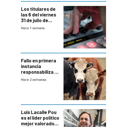
Los titulares de
las 6 del viernes
31 de julio de
2026
Hace 1 semana
Fallo en primera
instancia
responsabiliza al
Estado por falta
Hace 2 semanas
de controles en
República
Ganadera
Luis Lacalle Pou
es el líder político
mejor valorado