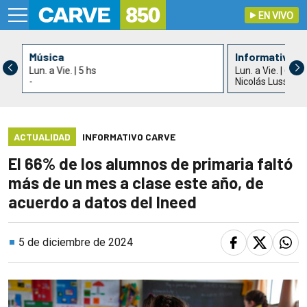
EN VIVO
Música
Informativo C
Lun. a Vie. | 5 hs
Lun. a Vie. | 6 hs
-
Nicolás Lussich 
ACTUALIDAD
INFORMATIVO CARVE
El 66% de los alumnos de primaria faltó
más de un mes a clase este año, de
acuerdo a datos del Ineed
5 de diciembre de 2024