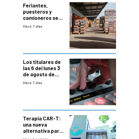
Feriantes,
puesteros y
camioneros se
movilizaron en
Hace 7 días
rechazo a
cambios de
horario en UAM
Los titulares de
las 6 del lunes 3
de agosto de
2026
Hace 7 días
Terapia CAR-T:
una nueva
alternativa para
niños y