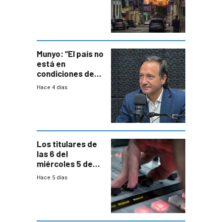
un plan de
repoblamiento,
entre siete y
ocho años
Munyo: “El país no
está en
condiciones de
enfrentar una
Hace 4 días
reducción de la
semana laboral”
Los titulares de
las 6 del
miércoles 5 de
agosto de 2026
Hace 5 días