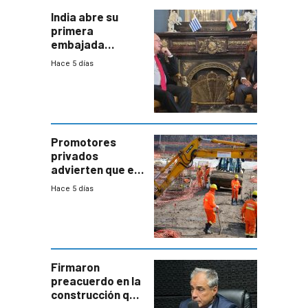
India abre su
primera
embajada
residente en
Hace 5 días
Uruguay y crecen
las expectativas
por un vínculo
comercial con
enorme
potencial
Promotores
privados
advierten que el
nuevo convenio
Hace 5 días
de la
construcción
aumentará
costos y obligará
a revisar
proyectos
Firmaron
preacuerdo en la
construcción que
comprende