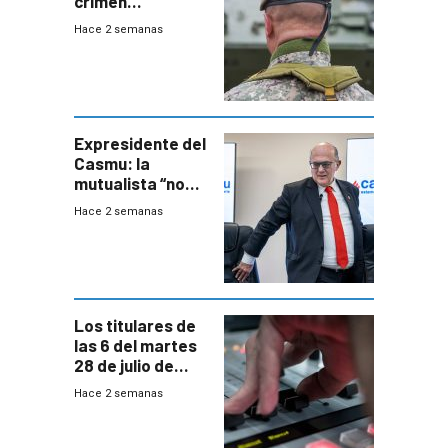
crimen
organizado con
Hace 2 semanas
capacidades “de
otra época”,
aseguró
especialista en
seguridad
Expresidente del
Casmu: la
mutualista “no
está para pagar”
Hace 2 semanas
a interventores
“amigos del
gobierno”
Los titulares de
las 6 del martes
28 de julio de
2026
Hace 2 semanas