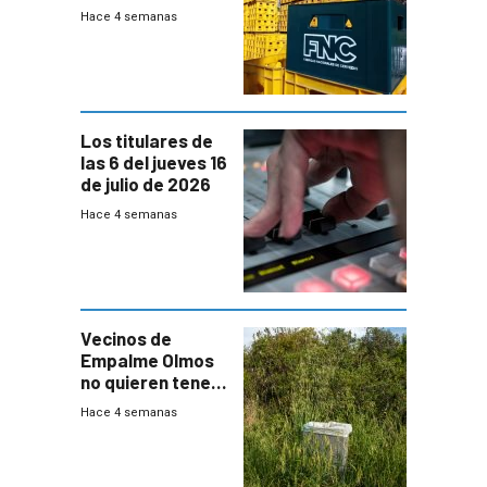
Fábricas
Hace 4 semanas
Nacionales de
Cervezas
Los titulares de
las 6 del jueves 16
de julio de 2026
Hace 4 semanas
Vecinos de
Empalme Olmos
no quieren tener
cerca una planta
Hace 4 semanas
de tratamiento
de residuos e
impulsan