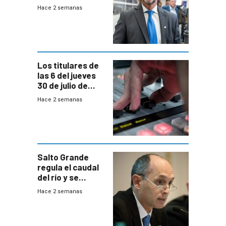
del país, según
Hace 2 semanas
encuesta de
Equipos
Consultores
Los titulares de
las 6 del jueves
30 de julio de
2026
Hace 2 semanas
Salto Grande
regula el caudal
del río y se
prepara para un
Hace 2 semanas
escenario de
fuertes crecidas