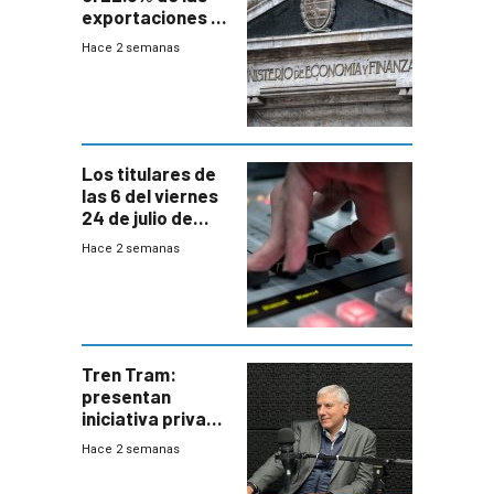
exportaciones a
EE.UU se verán
Hace 2 semanas
afectadas por la
suba arancelaria
de Trump
Los titulares de
las 6 del viernes
24 de julio de
2026
Hace 2 semanas
Tren Tram:
presentan
iniciativa privada
para una red de
Hace 2 semanas
cinco líneas en el
área