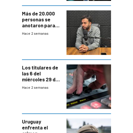
Más de 20.000
personas se
anotaron para
las pruebas
Hace 2 semanas
Acredita que la
ANEP impulsa
para terminar
Bachillerato
Los titulares de
las 6 del
miércoles 29 de
julio de 2026
Hace 2 semanas
Uruguay
enfrenta el