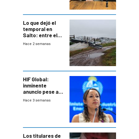
metropolitana
Lo que dejó el
temporal en
Salto: entre el
impacto
Hace 2 semanas
emocional y las
pérdidas sin
seguro
HIF Global:
inminente
anuncio pese a
declaración de
Hace 3 semanas
Cardona y
“demoras” en
acuerdo entre
empresa y
gobierno
Los titulares de