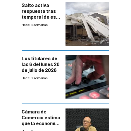
Salto activa
respuesta tras
temporal de este
sábado con
Hace 3 semanas
destrozos e
impacto a la
granja
Los titulares de
las 6 del lunes 20
de julio de 2026
Hace 3 semanas
Cámara de
Comercio estima
que la economía
crecerá 1,6%