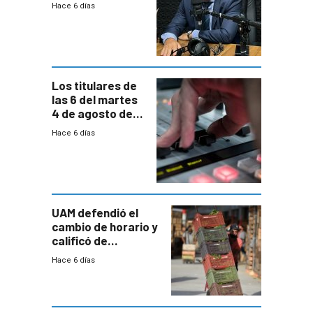
Hace 6 días
reducción
paulatina de
carga horaria
Los titulares de
las 6 del martes
4 de agosto de
2026
Hace 6 días
UAM defendió el
cambio de horario y
calificó de
“desproporcionado”
Hace 6 días
el bloqueo de
accesos