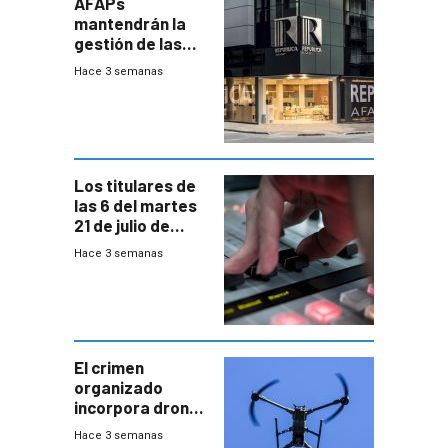
AFAPs
mantendrán la
gestión de las
cuentas
Hace 3 semanas
individuales
Los titulares de
las 6 del martes
21 de julio de
2026
Hace 3 semanas
El crimen
organizado
incorpora drones
y abre un nuevo
Hace 3 semanas
desafío para la