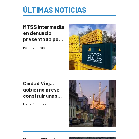
ÚLTIMAS NOTICIAS
MTSS intermedia
en denuncia
presentada por
FNC contra
Hace 2 horas
sindicato
Ciudad Vieja:
gobierno prevé
construir unas
mil viviendas en
Hace 20 horas
un plan de
repoblamiento,
entre siete y
ocho años