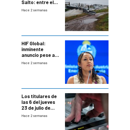
Salto: entre el
impacto
Hace 2 semanas
emocional y las
pérdidas sin
seguro
HIF Global:
inminente
anuncio pese a
declaración de
Hace 2 semanas
Cardona y
“demoras” en
acuerdo entre
empresa y
gobierno
Los titulares de
las 6 del jueves
23 de julio de
2026
Hace 2 semanas