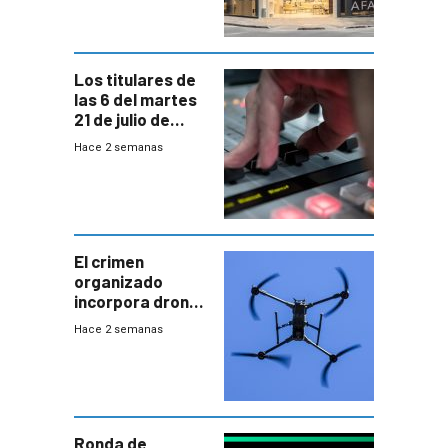
Los titulares de
las 6 del martes
21 de julio de
2026
Hace 2 semanas
El crimen
organizado
incorpora drones
y abre un nuevo
Hace 2 semanas
desafío para la
seguridad
Ronda de