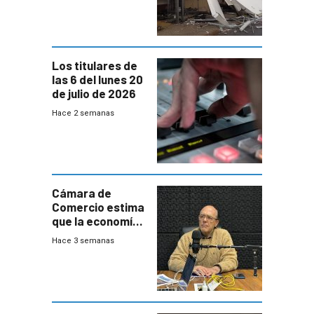
impacto a la
granja
Los titulares de
las 6 del lunes 20
de julio de 2026
Hace 2 semanas
Cámara de
Comercio estima
que la economía
crecerá 1,6%
Hace 3 semanas
este año, pero
advierte una
desaceleración
del consumo