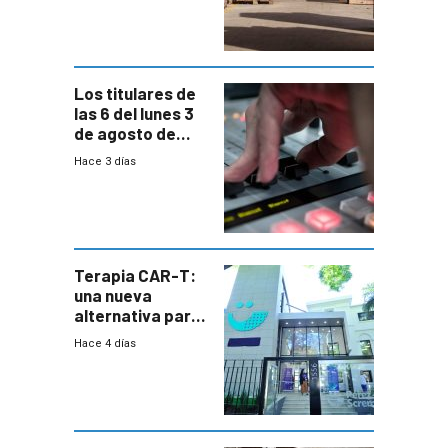
cambios de
horario en UAM
Los titulares de
las 6 del lunes 3
de agosto de
2026
Hace 3 días
Terapia CAR-T:
una nueva
alternativa para
niños y
Hace 4 días
adolescentes
con cáncer