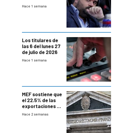
UTE “no era muy
Hace 1 semana
afín” a HIF Global
Los titulares de
las 6 del lunes 27
de julio de 2026
Hace 1 semana
MEF sostiene que
el 22.5% de las
exportaciones a
EE.UU se verán
Hace 2 semanas
afectadas por la
suba arancelaria
de Trump