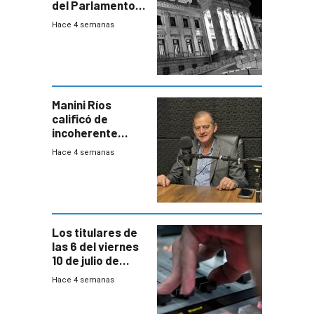
del Parlamento
para negociar
Hace 4 semanas
una Rendición de
Cuentas
Manini Ríos
calificó de
incoherente
decisión de
Hace 4 semanas
Coalición de no
votar Rendición
en general
Los titulares de
las 6 del viernes
10 de julio de
2026
Hace 4 semanas