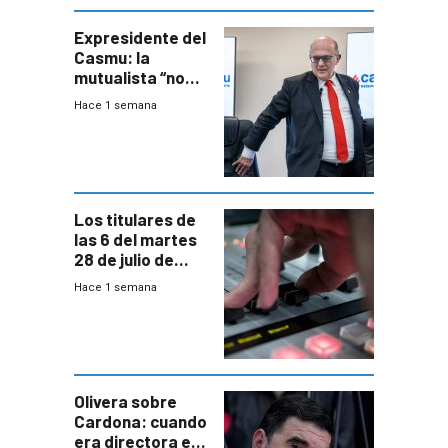
seguridad
Expresidente del
Casmu: la
mutualista “no
está para pagar”
Hace 1 semana
a interventores
“amigos del
gobierno”
Los titulares de
las 6 del martes
28 de julio de
2026
Hace 1 semana
Olivera sobre
Cardona: cuando
era directora en