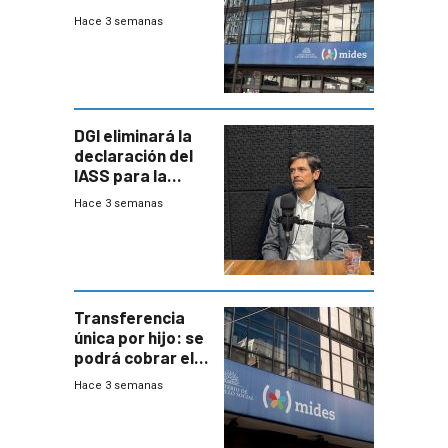
del Mides en
Hace 3 semanas
efectivo
DGI eliminará la
declaración del
IASS para la
mayoría de los
Hace 3 semanas
jubilados
Transferencia
única por hijo: se
podrá cobrar el
100% en efectivo
Hace 3 semanas
y no habrá
trazabilidad del
Mides