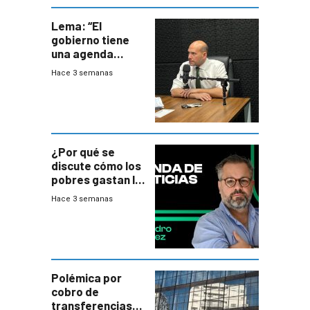
Lema: “El
gobierno tiene
una agenda
destructiva”
Hace 3 semanas
¿Por qué se
discute cómo los
pobres gastan la
plata?
Hace 3 semanas
Polémica por
cobro de
transferencias