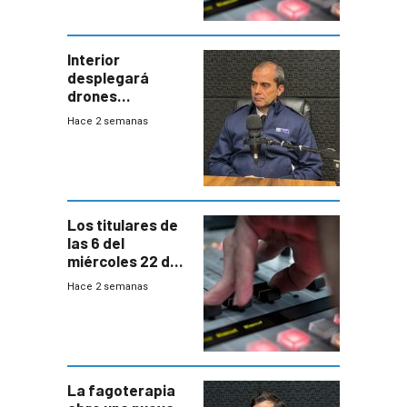
Interior
desplegará
drones
autónomos para
Hace 2 semanas
responder a
emergencias
desde agosto
Los titulares de
las 6 del
miércoles 22 de
julio de 2026
Hace 2 semanas
La fagoterapia