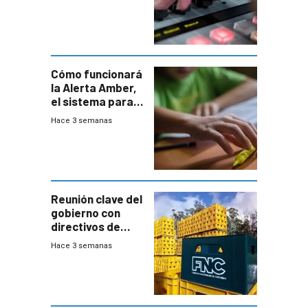
Cómo funcionará
la Alerta Amber,
el sistema para
la búsqueda
Hace 3 semanas
temprana de
menores
ausentes
Reunión clave del
gobierno con
directivos de
Fábricas
Hace 3 semanas
Nacionales de
Cervezas