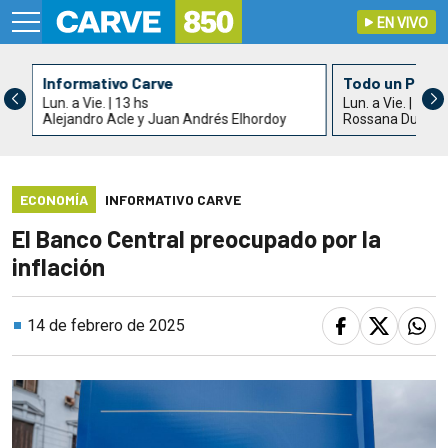
EN VIVO
Informativo Carve
Todo un País
Lun. a Vie. | 13 hs
Lun. a Vie. | 15 h
Alejandro Acle y Juan Andrés Elhordoy
Rossana Duarte
ECONOMÍA
INFORMATIVO CARVE
El Banco Central preocupado por la
inflación
14 de febrero de 2025