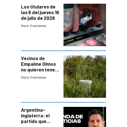
Los titulares de
las 6 del jueves 16
de julio de 2026
Hace 3 semanas
Vecinos de
Empalme Olmos
no quieren tener
cerca una planta
Hace 3 semanas
de tratamiento
de residuos e
impulsan
plebiscito
departamental
Argentina–
Inglaterra: el
partido que
nunca termina