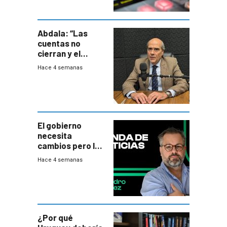
Abdala: “Las
cuentas no
cierran y el
balance del
Hace 4 semanas
gobierno es
insatisfactorio”
El gobierno
necesita
cambios pero los
ministros tienen
Hace 4 semanas
mejor imagen
que el presidente
¿Por qué