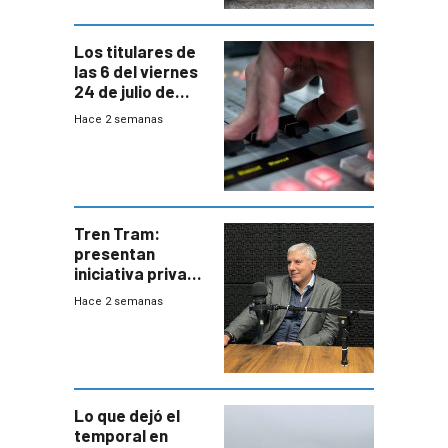
Los titulares de
las 6 del viernes
24 de julio de
2026
Hace 2 semanas
Tren Tram:
presentan
iniciativa privada
para una red de
Hace 2 semanas
cinco líneas en el
área
metropolitana
Lo que dejó el
temporal en