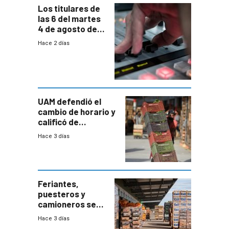
Los titulares de
las 6 del martes
4 de agosto de
2026
Hace 2 días
UAM defendió el
cambio de horario y
calificó de
“desproporcionado”
Hace 3 días
el bloqueo de
accesos
Feriantes,
puesteros y
camioneros se
movilizaron en
Hace 3 días
rechazo a