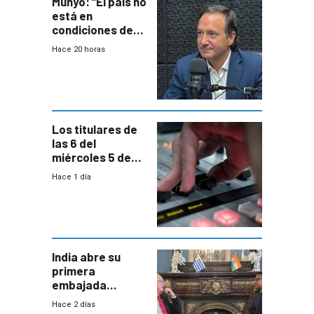
Munyo: “El país no
está en
condiciones de
enfrentar una
Hace 20 horas
reducción de la
semana laboral”
Los titulares de
las 6 del
miércoles 5 de
agosto de 2026
Hace 1 día
India abre su
primera
embajada
residente en
Hace 2 días
Uruguay y crecen