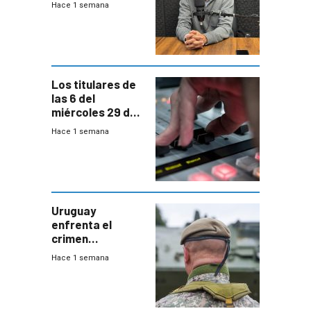
Hace 1 semana
Acredita que la
ANEP impulsa
para terminar
Bachillerato
Los titulares de
las 6 del
miércoles 29 de
julio de 2026
Hace 1 semana
Uruguay
enfrenta el
crimen
organizado con
Hace 1 semana
capacidades “de
otra época”,
aseguró
especialista en