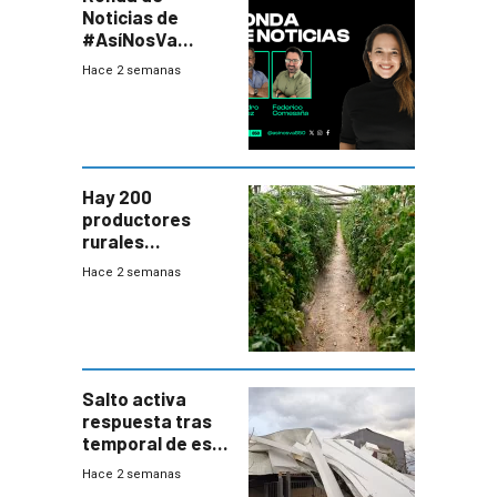
Noticias de
#AsíNosVa
(20/7/26)
Hace 2 semanas
Hay 200
productores
rurales
afectados tras
Hace 2 semanas
temporal en zona
de Salto
Salto activa
respuesta tras
temporal de este
sábado con
Hace 2 semanas
destrozos e