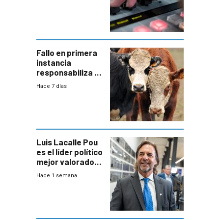
Fallo en primera
instancia
responsabiliza al
Estado por falta
Hace 7 días
de controles en
República
Ganadera
Luis Lacalle Pou
es el líder político
mejor valorado
del país, según
Hace 1 semana
encuesta de
Equipos
Consultores