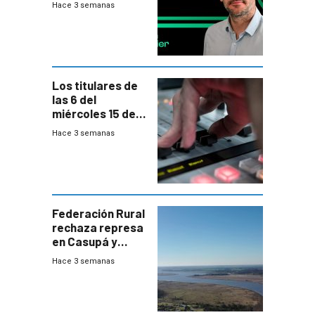
Hace 3 semanas
Los titulares de
las 6 del
miércoles 15 de
julio de 2026
Hace 3 semanas
Federación Rural
rechaza represa
en Casupá y
firma demanda
Hace 3 semanas
del PN