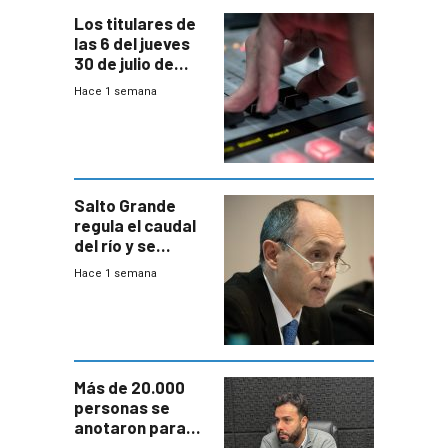
Los titulares de
las 6 del jueves
30 de julio de
2026
Hace 1 semana
Salto Grande
regula el caudal
del río y se
prepara para un
Hace 1 semana
escenario de
fuertes crecidas
Más de 20.000
personas se
anotaron para
las pruebas