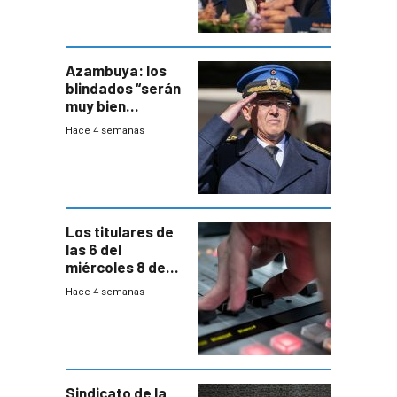
Azambuya: los
blindados “serán
muy bien
recibidos” por los
Hace 4 semanas
vecinos
Los titulares de
las 6 del
miércoles 8 de
julio de 2026
Hace 4 semanas
Sindicato de la