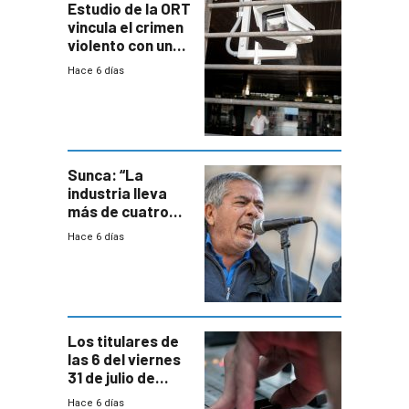
Estudio de la ORT
vincula el crimen
violento con una
menor creación
Hace 6 días
de empresas
formales en el
área
metropolitana
Sunca: “La
industria lleva
más de cuatro
meses sin
Hace 6 días
convenio
colectivo”
Los titulares de
las 6 del viernes
31 de julio de
2026
Hace 6 días