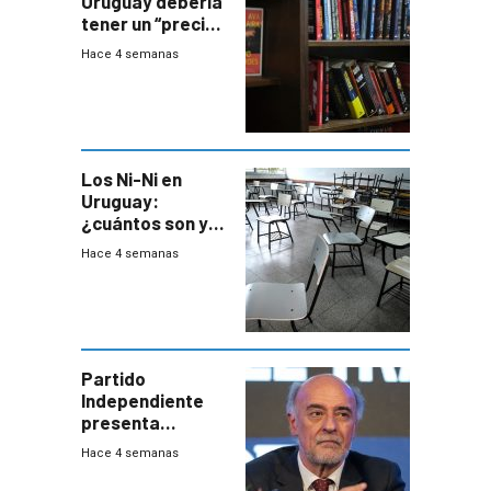
Uruguay debería
tener un “precio
único” en los
Hace 4 semanas
libros que
permita “salvar”
a los libreros?
Los Ni-Ni en
Uruguay:
¿cuántos son y
en dónde están?
Hace 4 semanas
Partido
Independiente
presenta
demanda civil
Hace 4 semanas
para intentar
frenar Casupá