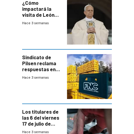
¿Cómo
impactará la
visita de León
XIV a Uruguay?
Hace 3 semanas
Sindicato de
Pilsen reclama
respuestas en
medio de
Hace 3 semanas
conversaciones
entre el gobierno
y FNC
Los titulares de
las 6 del viernes
17 de julio de
2026
Hace 3 semanas