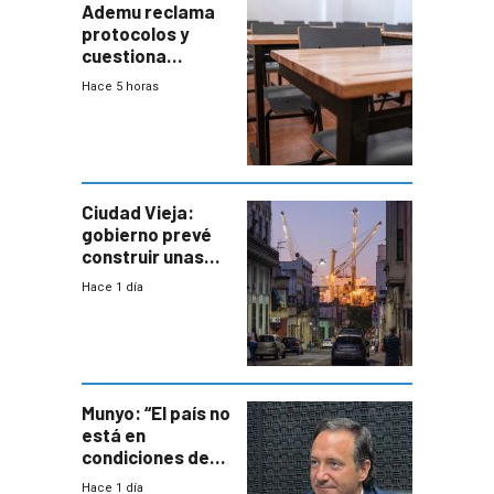
Ademu reclama
protocolos y
cuestiona
demora de
Hace 5 horas
Primaria ante
docente con
antecedentes de
violencia
Ciudad Vieja:
gobierno prevé
construir unas
mil viviendas en
Hace 1 día
un plan de
repoblamiento,
entre siete y
ocho años
Munyo: “El país no
está en
condiciones de
enfrentar una
Hace 1 día