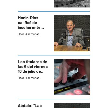
Manini Ríos
calificó de
incoherente
decisión de
Hace 4 semanas
Coalición de no
votar Rendición
en general
Los titulares de
las 6 del viernes
10 de julio de
2026
Hace 4 semanas
Abdala: “Las