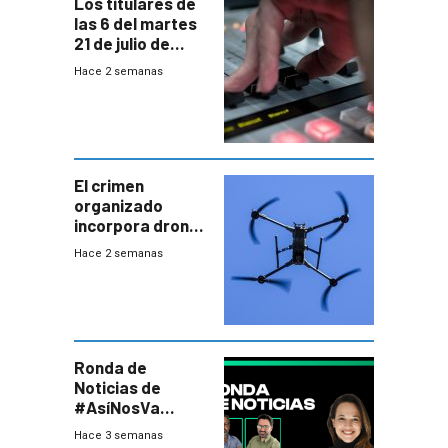
Los titulares de
las 6 del martes
21 de julio de
2026
Hace 2 semanas
El crimen
organizado
incorpora drones
y abre un nuevo
Hace 2 semanas
desafío para la
seguridad
Ronda de
Noticias de
#AsíNosVa
(20/7/26)
Hace 3 semanas