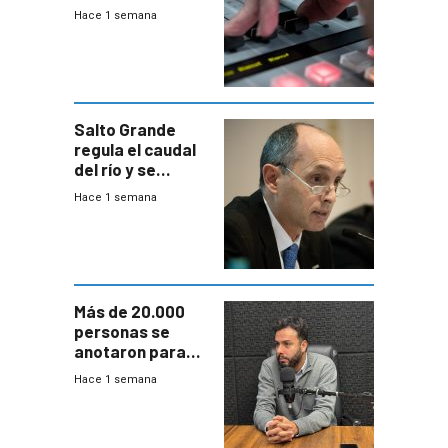
2026
Hace 1 semana
Salto Grande
regula el caudal
del río y se
prepara para un
Hace 1 semana
escenario de
fuertes crecidas
Más de 20.000
personas se
anotaron para
las pruebas
Hace 1 semana
Acredita que la
ANEP impulsa
para terminar