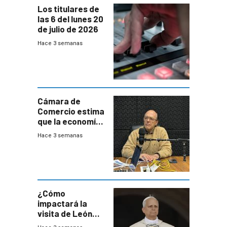
Los titulares de
las 6 del lunes 20
de julio de 2026
Hace 3 semanas
Cámara de
Comercio estima
que la economía
crecerá 1,6%
Hace 3 semanas
este año, pero
advierte una
desaceleración
del consumo
¿Cómo
impactará la
visita de León
XIV a Uruguay?