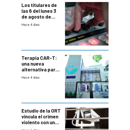
Los titulares de
las 6 del lunes 3
de agosto de
2026
Hace 4 días
Terapia CAR-T:
una nueva
alternativa para
niños y
Hace 4 días
adolescentes
con cáncer
Estudio de la ORT
vincula el crimen
violento con una
menor creación