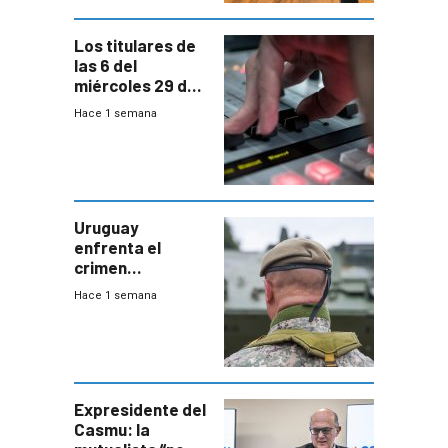
Bachillerato
Los titulares de
las 6 del
miércoles 29 de
julio de 2026
Hace 1 semana
Uruguay
enfrenta el
crimen
organizado con
Hace 1 semana
capacidades “de
otra época”,
aseguró
especialista en
seguridad
Expresidente del
Casmu: la