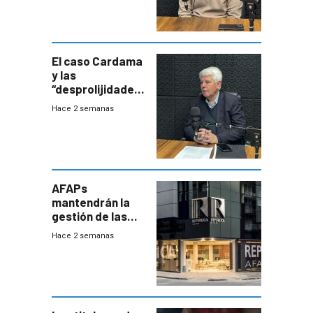
Uruguay
exportará a Chile
terapia
innovadora
El caso Cardama
y las
“desprolijidades”
que la
Hace 2 semanas
investigadora ha
encontrado
AFAPs
mantendrán la
gestión de las
cuentas
Hace 2 semanas
individuales