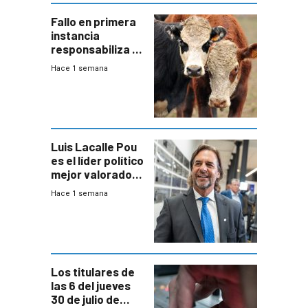
Fallo en primera
instancia
responsabiliza al
Estado por falta
Hace 1 semana
de controles en
República
Ganadera
Luis Lacalle Pou
es el líder político
mejor valorado
del país, según
Hace 1 semana
encuesta de
Equipos
Consultores
Los titulares de
las 6 del jueves
30 de julio de