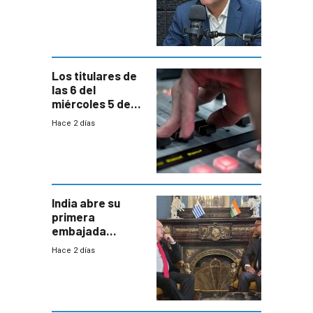
reducción de la
semana laboral”
Los titulares de
las 6 del
miércoles 5 de
agosto de 2026
Hace 2 días
India abre su
primera
embajada
residente en
Hace 2 días
Uruguay y crecen
las expectativas
por un vínculo
comercial con