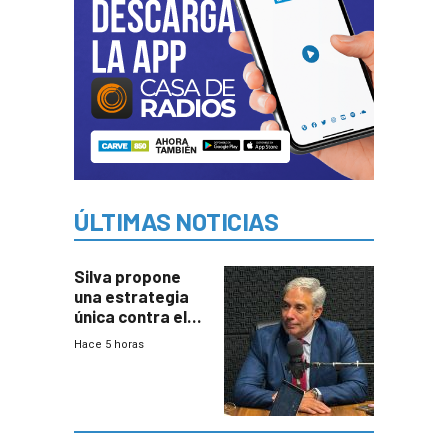
ÚLTIMAS NOTICIAS
Silva propone
una estrategia
única contra el
narcotráfico y
Hace 5 horas
mayor
coordinación
entre Interior y
Defensa