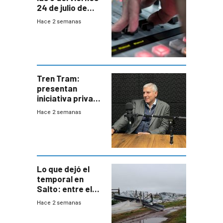
24 de julio de
2026
Hace 2 semanas
Tren Tram:
presentan
iniciativa privada
para una red de
Hace 2 semanas
cinco líneas en el
área
metropolitana
Lo que dejó el
temporal en
Salto: entre el
impacto
Hace 2 semanas
emocional y las
pérdidas sin