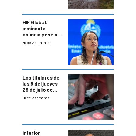
seguro
HIF Global:
inminente
anuncio pese a
declaración de
Hace 2 semanas
Cardona y
“demoras” en
acuerdo entre
empresa y
gobierno
Los titulares de
las 6 del jueves
23 de julio de
2026
Hace 2 semanas
Interior