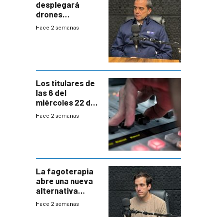
desplegará
drones
autónomos para
Hace 2 semanas
responder a
emergencias
desde agosto
Los titulares de
las 6 del
miércoles 22 de
julio de 2026
Hace 2 semanas
La fagoterapia
abre una nueva
alternativa
contra bacterias
Hace 2 semanas
resistentes: