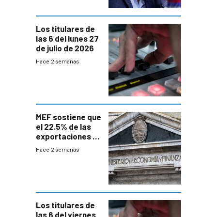
Los titulares de
las 6 del lunes 27
de julio de 2026
Hace 2 semanas
MEF sostiene que
el 22.5% de las
exportaciones a
EE.UU se verán
Hace 2 semanas
afectadas por la
suba arancelaria
de Trump
Los titulares de
las 6 del viernes