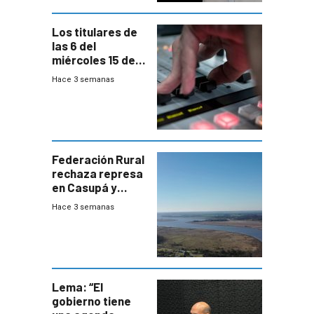
Los titulares de
las 6 del
miércoles 15 de
julio de 2026
Hace 3 semanas
Federación Rural
rechaza represa
en Casupá y
firma demanda
Hace 3 semanas
del PN
Lema: “El
gobierno tiene