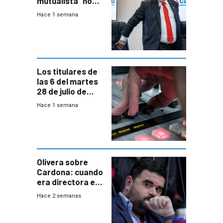
mutualista “no
está para pagar”
Hace 1 semana
a interventores
“amigos del
gobierno”
Los titulares de
las 6 del martes
28 de julio de
2026
Hace 1 semana
Olivera sobre
Cardona: cuando
era directora en
UTE “no era muy
Hace 2 semanas
afín” a HIF Global