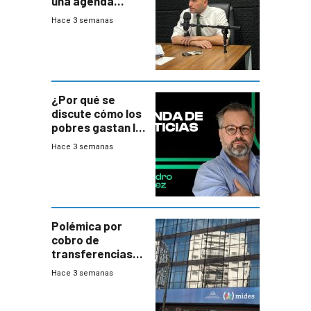
una agenda
destructiva”
Hace 3 semanas
¿Por qué se
discute cómo los
pobres gastan la
plata?
Hace 3 semanas
Polémica por
cobro de
transferencias
del Mides en
Hace 3 semanas
efectivo