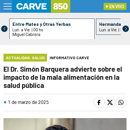
EN VIVO
Entre Mates y Otras Yerbas
Hermandad de 
Lun. a Vie. | 00 hs
Lun. a Vie. | 3 hs
Miguel Cabrera
ACTUALIDAD
,
SALUD
INFORMATIVO CARVE
El Dr. Simón Barquera advierte sobre el
impacto de la mala alimentación en la
salud pública
1 de marzo de 2025