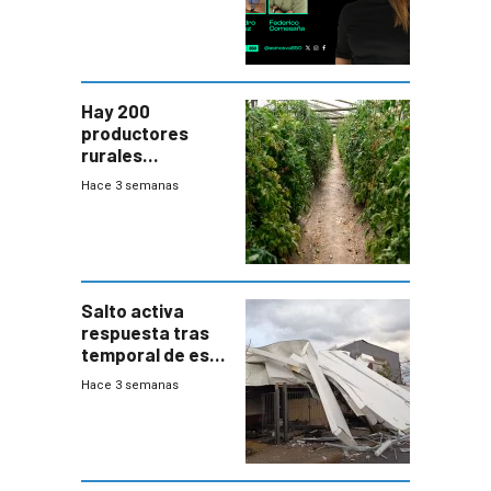
Hay 200
productores
rurales
afectados tras
Hace 3 semanas
temporal en zona
de Salto
Salto activa
respuesta tras
temporal de este
sábado con
Hace 3 semanas
destrozos e
impacto a la
granja