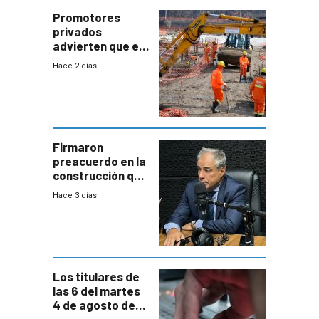
enorme
potencial
Promotores
privados
advierten que el
nuevo convenio
Hace 2 días
de la
construcción
aumentará
costos y obligará
a revisar
proyectos
Firmaron
preacuerdo en la
construcción que
comprende
Hace 3 días
reducción
paulatina de
carga horaria
Los titulares de
las 6 del martes
4 de agosto de