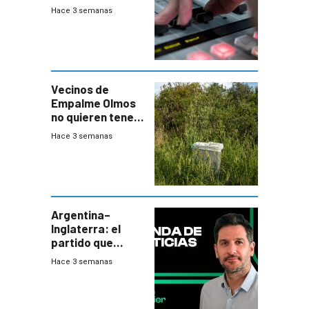
Hace 3 semanas
Vecinos de
Empalme Olmos
no quieren tener
cerca una planta
Hace 3 semanas
de tratamiento
de residuos e
impulsan
plebiscito
departamental
Argentina–
Inglaterra: el
partido que
nunca termina
Hace 3 semanas