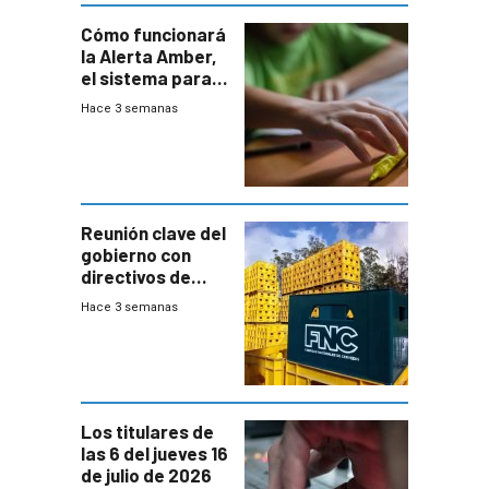
Cómo funcionará
la Alerta Amber,
el sistema para
la búsqueda
Hace 3 semanas
temprana de
menores
ausentes
Reunión clave del
gobierno con
directivos de
Fábricas
Hace 3 semanas
Nacionales de
Cervezas
Los titulares de
las 6 del jueves 16
de julio de 2026