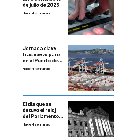
de julio de 2026
Hace 4 semanas
Jornada clave
tras nuevo paro
en el Puerto de
Montevideo
Hace 4 semanas
El día que se
detuvo el reloj
del Parlamento
para negociar
Hace 4 semanas
una Rendición de
Cuentas