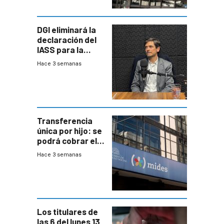
DGI eliminará la
declaración del
IASS para la
mayoría de los
Hace 3 semanas
jubilados
Transferencia
única por hijo: se
podrá cobrar el
100% en efectivo
Hace 3 semanas
y no habrá
trazabilidad del
Mides
Los titulares de
las 6 del lunes 13