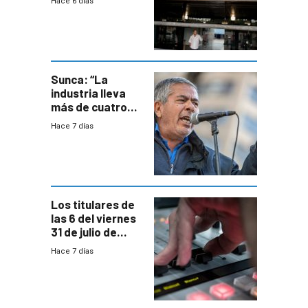
Hace 6 días
de empresas
formales en el
área
metropolitana
Sunca: “La
industria lleva
más de cuatro
meses sin
Hace 7 días
convenio
colectivo”
Los titulares de
las 6 del viernes
31 de julio de
2026
Hace 7 días