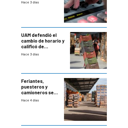
2026
Hace 3 días
UAM defendió el
cambio de horario y
calificó de
“desproporcionado”
Hace 3 días
el bloqueo de
accesos
Feriantes,
puesteros y
camioneros se
movilizaron en
Hace 4 días
rechazo a
cambios de
horario en UAM