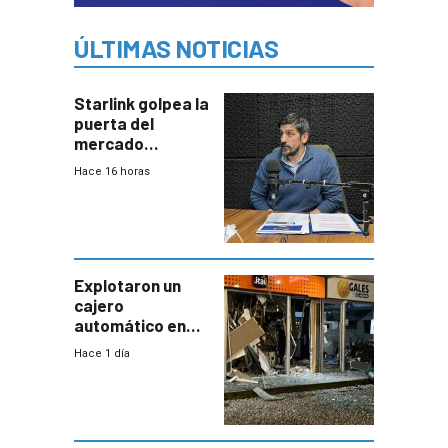
ÚLTIMAS NOTICIAS
Starlink golpea la
puerta del
mercado
uruguayo y Antel
Hace 16 horas
responde:
“Quizás no sea
Antel la que
tenga que estar
con mayor
miedo”
Explotaron un
cajero
automático en
Parque Miramar;
Hace 1 día
hay 3 detenidos