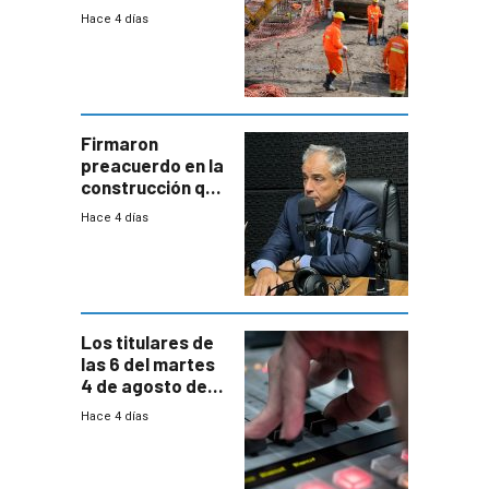
nuevo convenio
Hace 4 días
de la
construcción
aumentará
costos y obligará
a revisar
proyectos
Firmaron
preacuerdo en la
construcción que
comprende
Hace 4 días
reducción
paulatina de
carga horaria
Los titulares de
las 6 del martes
4 de agosto de
2026
Hace 4 días