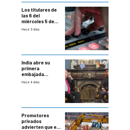
Los titulares de
las 6 del
miércoles 5 de
agosto de 2026
Hace 3 días
India abre su
primera
embajada
residente en
Hace 4 días
Uruguay y crecen
las expectativas
por un vínculo
comercial con
enorme
potencial
Promotores
privados
advierten que el