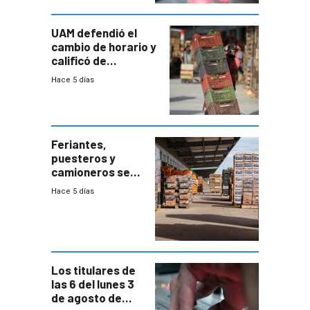
UAM defendió el
cambio de horario y
calificó de
“desproporcionado”
Hace 5 días
el bloqueo de
accesos
Feriantes,
puesteros y
camioneros se
movilizaron en
Hace 5 días
rechazo a
cambios de
horario en UAM
Los titulares de
las 6 del lunes 3
de agosto de