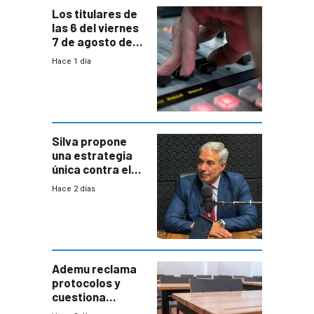
Los titulares de
las 6 del viernes
7 de agosto de
2026
Hace 1 día
Silva propone
una estrategia
única contra el
narcotráfico y
Hace 2 días
mayor
coordinación
entre Interior y
Defensa
Ademu reclama
protocolos y
cuestiona
demora de