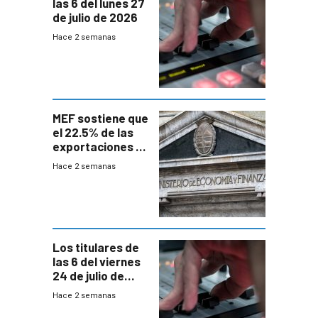
las 6 del lunes 27
de julio de 2026
Hace 2 semanas
MEF sostiene que
el 22.5% de las
exportaciones a
EE.UU se verán
Hace 2 semanas
afectadas por la
suba arancelaria
de Trump
Los titulares de
las 6 del viernes
24 de julio de
2026
Hace 2 semanas