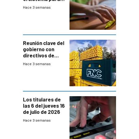
la búsqueda
Hace 3 semanas
temprana de
menores
ausentes
Reunión clave del
gobierno con
directivos de
Fábricas
Hace 3 semanas
Nacionales de
Cervezas
Los titulares de
las 6 del jueves 16
de julio de 2026
Hace 3 semanas