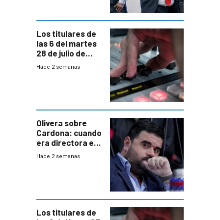
gobierno”
Los titulares de
las 6 del martes
28 de julio de
2026
Hace 2 semanas
Olivera sobre
Cardona: cuando
era directora en
UTE “no era muy
Hace 2 semanas
afín” a HIF Global
Los titulares de