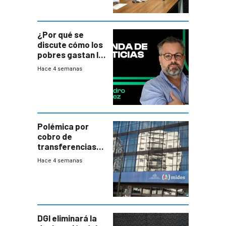
¿Por qué se
discute cómo los
pobres gastan la
plata?
Hace 4 semanas
Polémica por
cobro de
transferencias
del Mides en
Hace 4 semanas
efectivo
DGI eliminará la