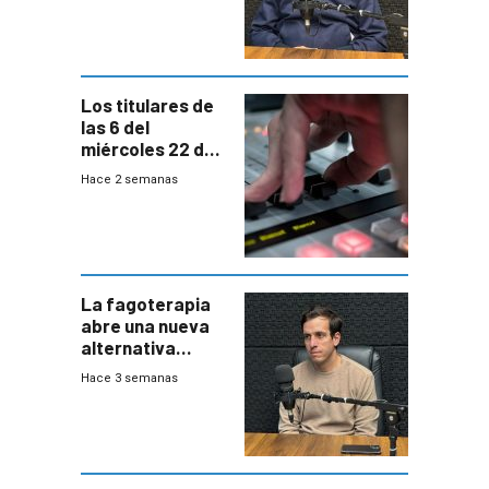
emergencias
desde agosto
Los titulares de
las 6 del
miércoles 22 de
julio de 2026
Hace 2 semanas
La fagoterapia
abre una nueva
alternativa
contra bacterias
Hace 3 semanas
resistentes:
Uruguay
exportará a Chile
terapia
innovadora