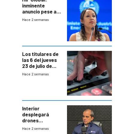
inminente
anuncio pese a
declaración de
Hace 2 semanas
Cardona y
“demoras” en
acuerdo entre
empresa y
gobierno
Los titulares de
las 6 del jueves
23 de julio de
2026
Hace 2 semanas
Interior
desplegará
drones
autónomos para
Hace 2 semanas
responder a