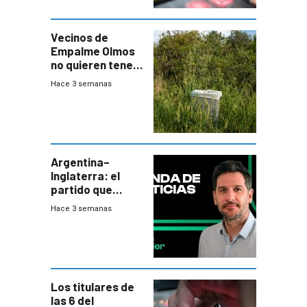
Vecinos de
Empalme Olmos
no quieren tener
cerca una planta
Hace 3 semanas
de tratamiento
de residuos e
impulsan
plebiscito
departamental
Argentina–
Inglaterra: el
partido que
nunca termina
Hace 3 semanas
Los titulares de
las 6 del