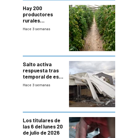
Hay 200
productores
rurales
afectados tras
Hace 3 semanas
temporal en zona
de Salto
Salto activa
respuesta tras
temporal de este
sábado con
Hace 3 semanas
destrozos e
impacto a la
granja
Los titulares de
las 6 del lunes 20
de julio de 2026