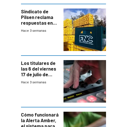
Sindicato de
Pilsen reclama
respuestas en
medio de
Hace 3 semanas
conversaciones
entre el gobierno
y FNC
Los titulares de
las 6 del viernes
17 de julio de
2026
Hace 3 semanas
Cómo funcionará
la Alerta Amber,
el sistema para