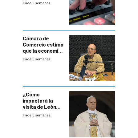
Hace 3 semanas
Cámara de
Comercio estima
que la economía
crecerá 1,6%
Hace 3 semanas
este año, pero
advierte una
desaceleración
del consumo
¿Cómo
impactará la
visita de León
XIV a Uruguay?
Hace 3 semanas