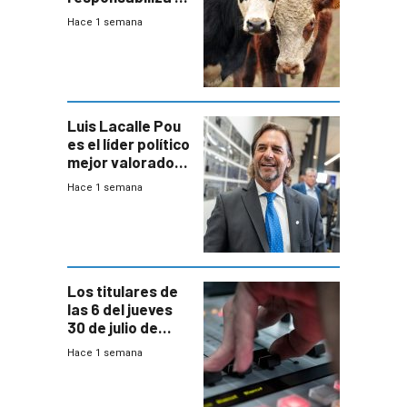
Estado por falta
Hace 1 semana
de controles en
República
Ganadera
Luis Lacalle Pou
es el líder político
mejor valorado
del país, según
Hace 1 semana
encuesta de
Equipos
Consultores
Los titulares de
las 6 del jueves
30 de julio de
2026
Hace 1 semana