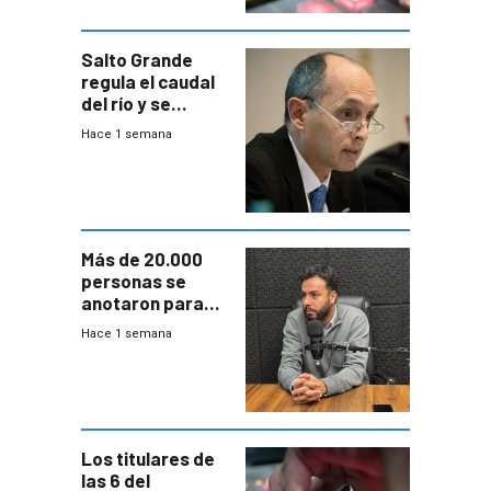
Salto Grande
regula el caudal
del río y se
prepara para un
Hace 1 semana
escenario de
fuertes crecidas
Más de 20.000
personas se
anotaron para
las pruebas
Hace 1 semana
Acredita que la
ANEP impulsa
para terminar
Bachillerato
Los titulares de
las 6 del