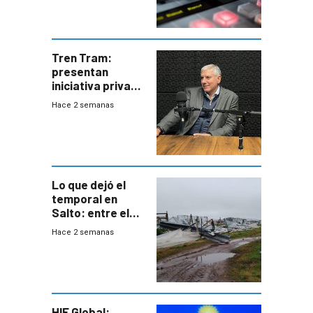
Tren Tram:
presentan
iniciativa privada
para una red de
Hace 2 semanas
cinco líneas en el
área
metropolitana
Lo que dejó el
temporal en
Salto: entre el
impacto
Hace 2 semanas
emocional y las
pérdidas sin
seguro
HIF Global: