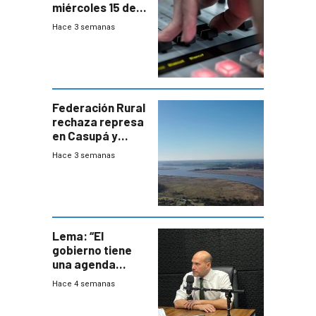
miércoles 15 de
julio de 2026
Hace 3 semanas
Federación Rural
rechaza represa
en Casupá y
firma demanda
Hace 3 semanas
del PN
Lema: “El
gobierno tiene
una agenda
destructiva”
Hace 4 semanas