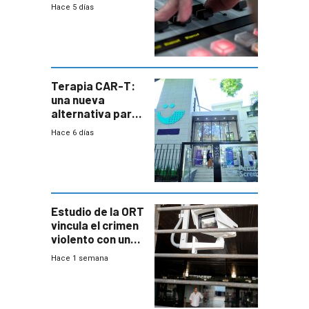
2026
Hace 5 días
Terapia CAR-T:
una nueva
alternativa para
niños y
Hace 6 días
adolescentes
con cáncer
Estudio de la ORT
vincula el crimen
violento con una
menor creación
Hace 1 semana
de empresas
formales en el
área
metropolitana