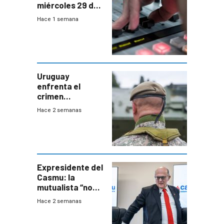
miércoles 29 de
julio de 2026
Hace 1 semana
Uruguay
enfrenta el
crimen
organizado con
Hace 2 semanas
capacidades “de
otra época”,
aseguró
especialista en
seguridad
Expresidente del
Casmu: la
mutualista “no
está para pagar”
Hace 2 semanas
a interventores
“amigos del