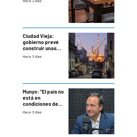
Hace 2 días
Primaria ante
docente con
antecedentes de
violencia
Ciudad Vieja:
gobierno prevé
construir unas
mil viviendas en
Hace 3 días
un plan de
repoblamiento,
entre siete y
ocho años
Munyo: “El país no
está en
condiciones de
enfrentar una
Hace 3 días
reducción de la
semana laboral”