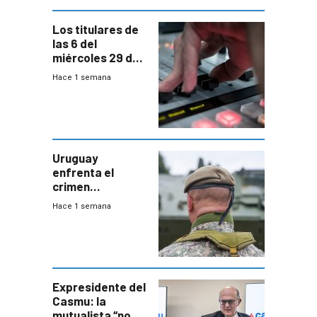
Los titulares de
las 6 del
miércoles 29 de
julio de 2026
Hace 1 semana
Uruguay
enfrenta el
crimen
organizado con
Hace 1 semana
capacidades “de
otra época”,
aseguró
especialista en
seguridad
Expresidente del
Casmu: la
mutualista “no