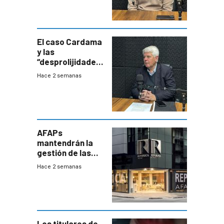
Uruguay
exportará a Chile
terapia
innovadora
El caso Cardama
y las
“desprolijidades”
que la
Hace 2 semanas
investigadora ha
encontrado
AFAPs
mantendrán la
gestión de las
cuentas
Hace 2 semanas
individuales
Los titulares de