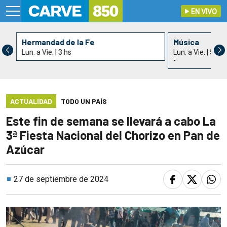
EN VIVO
Hermandad de la Fe
Música
Lun. a Vie. | 3 hs
Lun. a Vie. | 5 hs
-
ACTUALIDAD
TODO UN PAÍS
Este fin de semana se llevará a cabo La
3ª Fiesta Nacional del Chorizo en Pan de
Azúcar
27 de septiembre de 2024