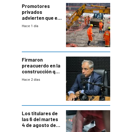
potencial
Promotores
privados
advierten que el
nuevo convenio
Hace 1 día
de la
construcción
aumentará
costos y obligará
a revisar
proyectos
Firmaron
preacuerdo en la
construcción que
comprende
Hace 2 días
reducción
paulatina de
carga horaria
Los titulares de
las 6 del martes
4 de agosto de
2026