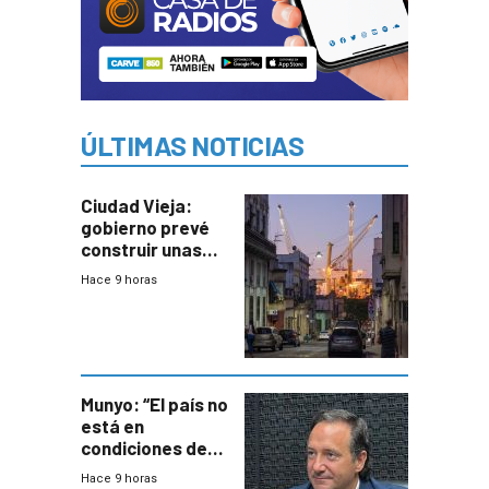
ÚLTIMAS NOTICIAS
Ciudad Vieja:
gobierno prevé
construir unas
mil viviendas en
Hace 9 horas
un plan de
repoblamiento,
entre siete y
ocho años
Munyo: “El país no
está en
condiciones de
enfrentar una
Hace 9 horas