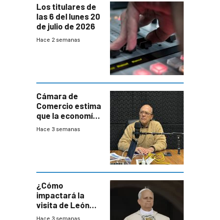
Los titulares de
las 6 del lunes 20
de julio de 2026
Hace 2 semanas
Cámara de
Comercio estima
que la economía
crecerá 1,6%
Hace 3 semanas
este año, pero
advierte una
desaceleración
del consumo
¿Cómo
impactará la
visita de León
XIV a Uruguay?
Hace 3 semanas