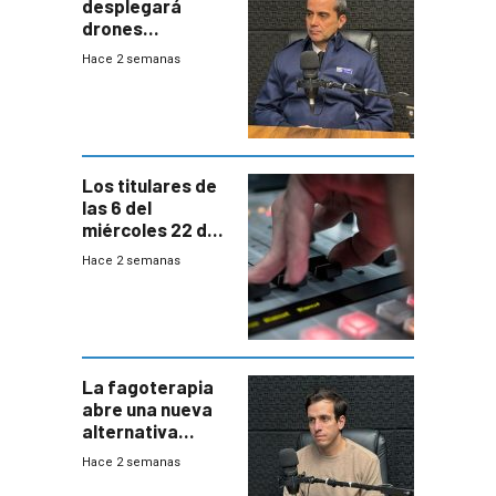
desplegará
drones
autónomos para
Hace 2 semanas
responder a
emergencias
desde agosto
Los titulares de
las 6 del
miércoles 22 de
julio de 2026
Hace 2 semanas
La fagoterapia
abre una nueva
alternativa
contra bacterias
Hace 2 semanas
resistentes: