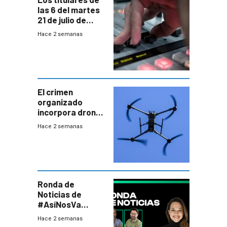
las 6 del martes
21 de julio de
2026
Hace 2 semanas
El crimen
organizado
incorpora drones
y abre un nuevo
Hace 2 semanas
desafío para la
seguridad
Ronda de
Noticias de
#AsíNosVa
(20/7/26)
Hace 2 semanas