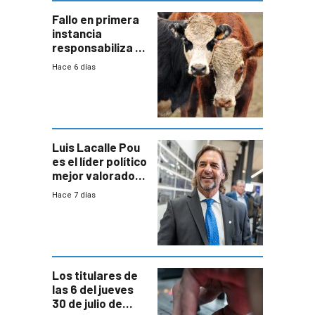
Fallo en primera
instancia
responsabiliza al
Estado por falta
Hace 6 días
de controles en
República
Ganadera
Luis Lacalle Pou
es el líder político
mejor valorado
del país, según
Hace 7 días
encuesta de
Equipos
Consultores
Los titulares de
las 6 del jueves
30 de julio de