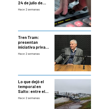
24 de julio de
2026
Hace 2 semanas
Tren Tram:
presentan
iniciativa privada
para una red de
Hace 2 semanas
cinco líneas en el
área
metropolitana
Lo que dejó el
temporal en
Salto: entre el
impacto
Hace 2 semanas
emocional y las
pérdidas sin