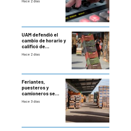
Hace 2 días
UAM defendió el
cambio de horario y
calificó de
“desproporcionado”
Hace 2 días
el bloqueo de
accesos
Feriantes,
puesteros y
camioneros se
movilizaron en
Hace 3 días
rechazo a
cambios de
horario en UAM