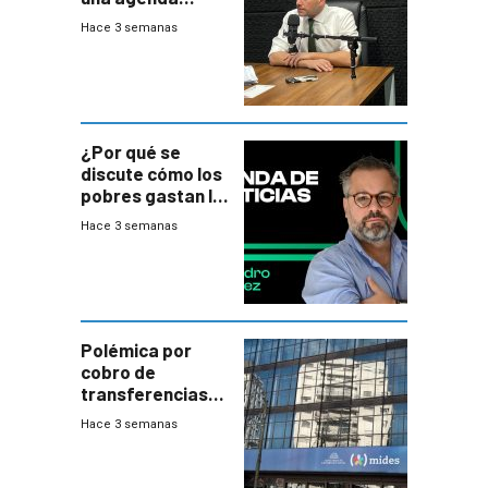
destructiva”
Hace 3 semanas
¿Por qué se
discute cómo los
pobres gastan la
plata?
Hace 3 semanas
Polémica por
cobro de
transferencias
del Mides en
Hace 3 semanas
efectivo