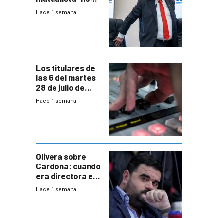
está para pagar”
Hace 1 semana
a interventores
“amigos del
gobierno”
Los titulares de
las 6 del martes
28 de julio de
2026
Hace 1 semana
Olivera sobre
Cardona: cuando
era directora en
UTE “no era muy
Hace 1 semana
afín” a HIF Global