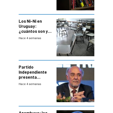
permita “salvar”
a los libreros?
Los Ni-Ni en
Uruguay:
¿cuántos son y
en dónde están?
Hace 4 semanas
Partido
Independiente
presenta
demanda civil
Hace 4 semanas
para intentar
frenar Casupá
Azambuya: los