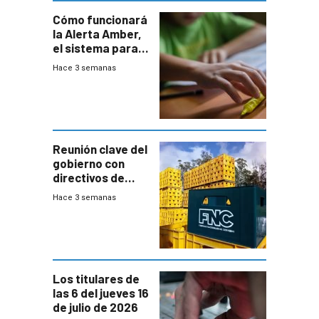
Cómo funcionará
la Alerta Amber,
el sistema para
la búsqueda
Hace 3 semanas
temprana de
menores
ausentes
Reunión clave del
gobierno con
directivos de
Fábricas
Hace 3 semanas
Nacionales de
Cervezas
Los titulares de
las 6 del jueves 16
de julio de 2026