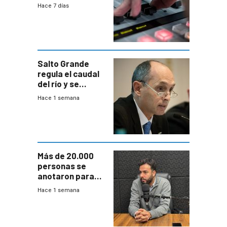
2026
Hace 7 días
Salto Grande
regula el caudal
del río y se
prepara para un
Hace 1 semana
escenario de
fuertes crecidas
Más de 20.000
personas se
anotaron para
las pruebas
Hace 1 semana
Acredita que la
ANEP impulsa
para terminar
Bachillerato