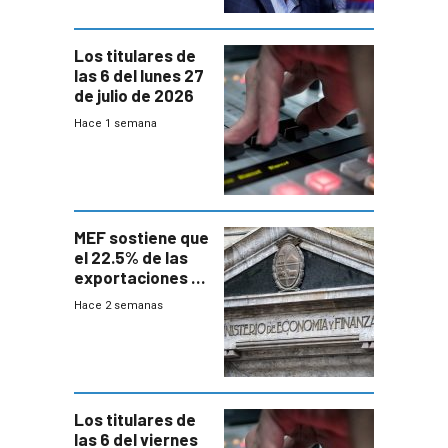
Los titulares de
las 6 del lunes 27
de julio de 2026
Hace 1 semana
MEF sostiene que
el 22.5% de las
exportaciones a
EE.UU se verán
Hace 2 semanas
afectadas por la
suba arancelaria
de Trump
Los titulares de
las 6 del viernes