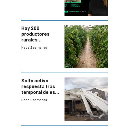
Hay 200
productores
rurales
afectados tras
Hace 2 semanas
temporal en zona
de Salto
Salto activa
respuesta tras
temporal de este
sábado con
Hace 2 semanas
destrozos e
impacto a la
granja