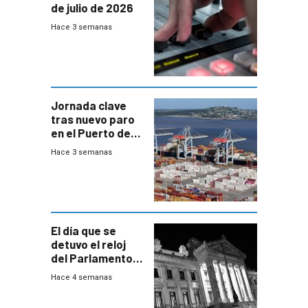
de julio de 2026
Hace 3 semanas
Jornada clave
tras nuevo paro
en el Puerto de
Montevideo
Hace 3 semanas
El día que se
detuvo el reloj
del Parlamento
para negociar
Hace 4 semanas
una Rendición de
Cuentas