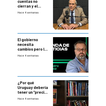
cuentas no
cierran y el
balance del
Hace 4 semanas
gobierno es
insatisfactorio”
El gobierno
necesita
cambios pero los
ministros tienen
Hace 4 semanas
mejor imagen
que el presidente
¿Por qué
Uruguay debería
tener un “precio
único” en los
Hace 4 semanas
libros que