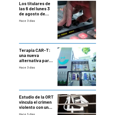
Los titulares de
las 6 del lunes 3
de agosto de
2026
Hace 3 días
Terapia CAR-T:
una nueva
alternativa para
niños y
Hace 3 días
adolescentes
con cáncer
Estudio de la ORT
vincula el crimen
violento con una
menor creación
Hace 5 días