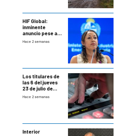
seguro
HIF Global:
inminente
anuncio pese a
declaración de
Hace 2 semanas
Cardona y
“demoras” en
acuerdo entre
empresa y
gobierno
Los titulares de
las 6 del jueves
23 de julio de
2026
Hace 2 semanas
Interior