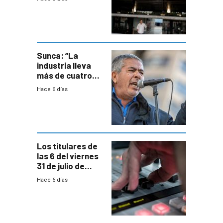
de empresas
formales en el
área
metropolitana
Sunca: “La
industria lleva
más de cuatro
meses sin
Hace 6 días
convenio
colectivo”
Los titulares de
las 6 del viernes
31 de julio de
2026
Hace 6 días