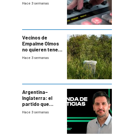
Hace 3 semanas
Vecinos de
Empalme Olmos
no quieren tener
cerca una planta
Hace 3 semanas
de tratamiento
de residuos e
impulsan
plebiscito
departamental
Argentina–
Inglaterra: el
partido que
nunca termina
Hace 3 semanas