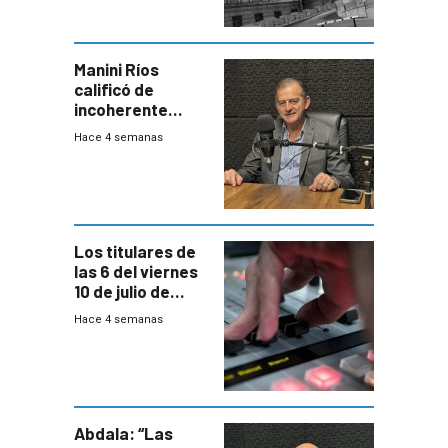
Manini Ríos
calificó de
incoherente
decisión de
Hace 4 semanas
Coalición de no
votar Rendición
en general
Los titulares de
las 6 del viernes
10 de julio de
2026
Hace 4 semanas
Abdala: “Las