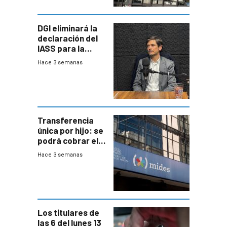
DGI eliminará la
declaración del
IASS para la
mayoría de los
Hace 3 semanas
jubilados
Transferencia
única por hijo: se
podrá cobrar el
100% en efectivo
Hace 3 semanas
y no habrá
trazabilidad del
Mides
Los titulares de
las 6 del lunes 13