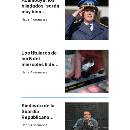
blindados “serán
muy bien
recibidos” por los
Hace 4 semanas
vecinos
Los titulares de
las 6 del
miércoles 8 de
julio de 2026
Hace 4 semanas
Sindicato de la
Guardia
Republicana
denuncia
Hace 4 semanas
chalecos