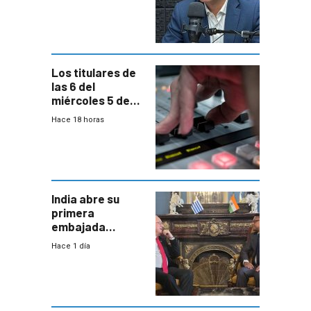
reducción de la
semana laboral”
Los titulares de
las 6 del
miércoles 5 de
agosto de 2026
Hace 18 horas
India abre su
primera
embajada
residente en
Hace 1 día
Uruguay y crecen
las expectativas
por un vínculo
comercial con
enorme