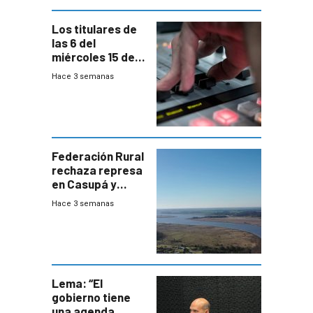
Los titulares de
las 6 del
miércoles 15 de
julio de 2026
Hace 3 semanas
Federación Rural
rechaza represa
en Casupá y
firma demanda
Hace 3 semanas
del PN
Lema: “El
gobierno tiene
una agenda