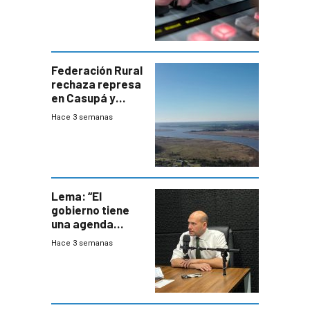
Federación Rural
rechaza represa
en Casupá y
firma demanda
Hace 3 semanas
del PN
Lema: “El
gobierno tiene
una agenda
destructiva”
Hace 3 semanas