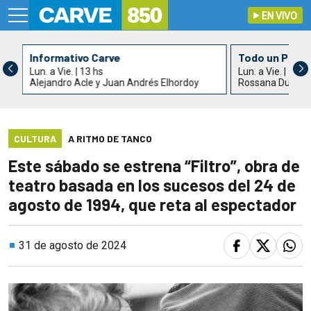
EN VIVO
Informativo Carve
Todo un País
Lun. a Vie. | 13 hs
Lun. a Vie. | 15 h
Alejandro Acle y Juan Andrés Elhordoy
Rossana Duarte
CULTURA
A RITMO DE TANCO
Este sábado se estrena “Filtro”, obra de
teatro basada en los sucesos del 24 de
agosto de 1994, que reta al espectador
31 de agosto de 2024