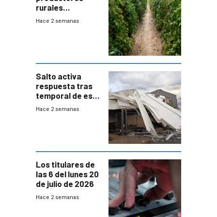
rurales
afectados tras
Hace 2 semanas
temporal en zona
de Salto
Salto activa
respuesta tras
temporal de este
sábado con
Hace 2 semanas
destrozos e
impacto a la
granja
Los titulares de
las 6 del lunes 20
de julio de 2026
Hace 2 semanas