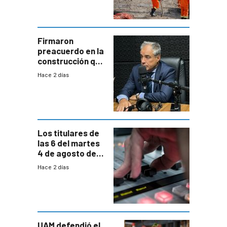
aumentará
costos y obligará
a revisar
proyectos
Firmaron
preacuerdo en la
construcción que
comprende
Hace 2 días
reducción
paulatina de
carga horaria
Los titulares de
las 6 del martes
4 de agosto de
2026
Hace 2 días
UAM defendió el