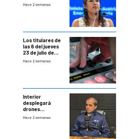
declaración de
Hace 2 semanas
Cardona y
“demoras” en
acuerdo entre
empresa y
gobierno
Los titulares de
las 6 del jueves
23 de julio de
2026
Hace 2 semanas
Interior
desplegará
drones
autónomos para
Hace 2 semanas
responder a
emergencias
desde agosto