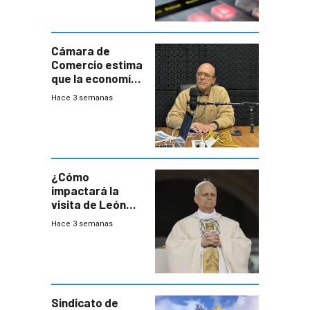
Cámara de
Comercio estima
que la economía
crecerá 1,6%
Hace 3 semanas
este año, pero
advierte una
desaceleración
del consumo
¿Cómo
impactará la
visita de León
XIV a Uruguay?
Hace 3 semanas
Sindicato de