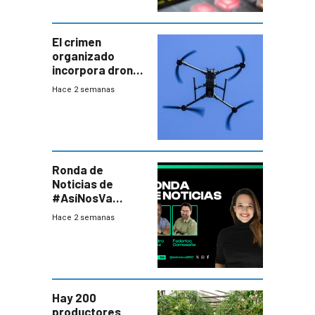
El crimen
organizado
incorpora drones
y abre un nuevo
Hace 2 semanas
desafío para la
seguridad
Ronda de
Noticias de
#AsíNosVa
(20/7/26)
Hace 2 semanas
Hay 200
productores