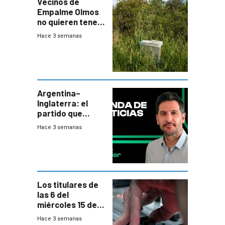
Vecinos de
Empalme Olmos
no quieren tener
cerca una planta
Hace 3 semanas
de tratamiento
de residuos e
impulsan
plebiscito
departamental
Argentina–
Inglaterra: el
partido que
nunca termina
Hace 3 semanas
Los titulares de
las 6 del
miércoles 15 de
julio de 2026
Hace 3 semanas