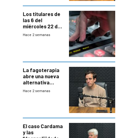
Los titulares de
las 6 del
miércoles 22 de
julio de 2026
Hace 2 semanas
La fagoterapia
abre una nueva
alternativa
contra bacterias
Hace 2 semanas
resistentes:
Uruguay
exportará a Chile
terapia
innovadora
El caso Cardama
y las