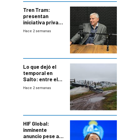
Tren Tram:
presentan
iniciativa privada
para una red de
Hace 2 semanas
cinco líneas en el
área
metropolitana
Lo que dejó el
temporal en
Salto: entre el
impacto
Hace 2 semanas
emocional y las
pérdidas sin
seguro
HIF Global:
inminente
anuncio pese a