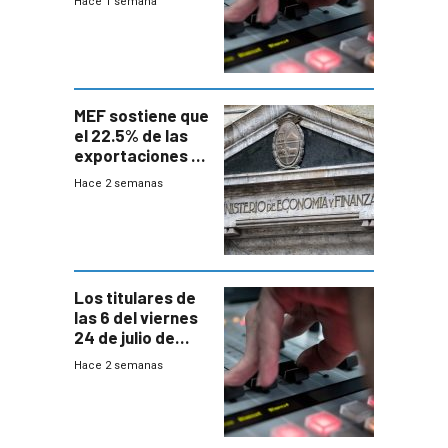
Hace 1 semana
MEF sostiene que
el 22.5% de las
exportaciones a
EE.UU se verán
Hace 2 semanas
afectadas por la
suba arancelaria
de Trump
Los titulares de
las 6 del viernes
24 de julio de
2026
Hace 2 semanas