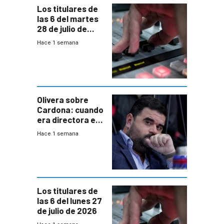
Los titulares de
las 6 del martes
28 de julio de
2026
Hace 1 semana
Olivera sobre
Cardona: cuando
era directora en
UTE “no era muy
Hace 1 semana
afín” a HIF Global
Los titulares de
las 6 del lunes 27
de julio de 2026