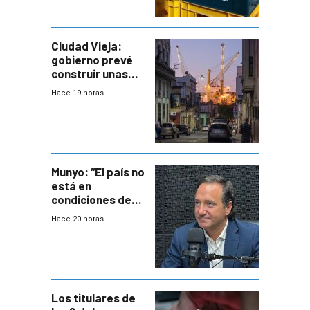
Ciudad Vieja:
gobierno prevé
construir unas
mil viviendas en
Hace 19 horas
un plan de
repoblamiento,
entre siete y
ocho años
Munyo: “El país no
está en
condiciones de
enfrentar una
Hace 20 horas
reducción de la
semana laboral”
Los titulares de