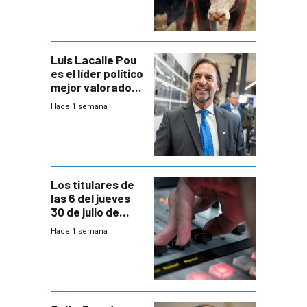
República
Ganadera
Luis Lacalle Pou
es el líder político
mejor valorado
del país, según
Hace 1 semana
encuesta de
Equipos
Consultores
Los titulares de
las 6 del jueves
30 de julio de
2026
Hace 1 semana