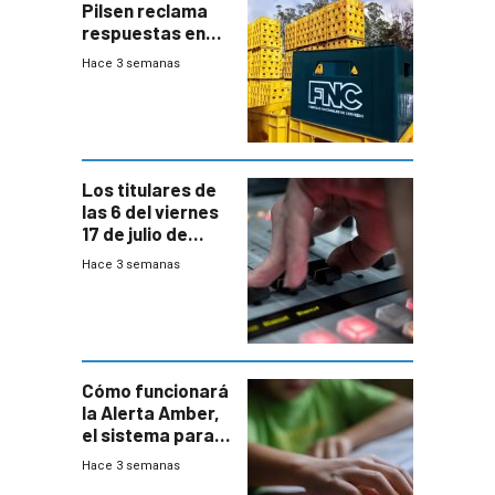
Pilsen reclama
respuestas en
medio de
Hace 3 semanas
conversaciones
entre el gobierno
y FNC
Los titulares de
las 6 del viernes
17 de julio de
2026
Hace 3 semanas
Cómo funcionará
la Alerta Amber,
el sistema para
la búsqueda
Hace 3 semanas
temprana de