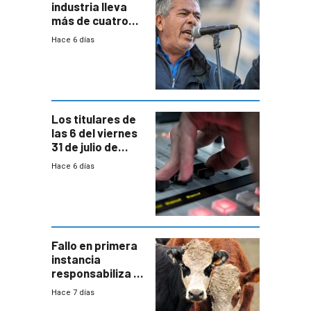
industria lleva
más de cuatro
meses sin
Hace 6 días
convenio
colectivo”
Los titulares de
las 6 del viernes
31 de julio de
2026
Hace 6 días
Fallo en primera
instancia
responsabiliza al
Estado por falta
Hace 7 días
de controles en