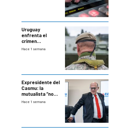
Uruguay
enfrenta el
crimen
organizado con
Hace 1 semana
capacidades “de
otra época”,
aseguró
especialista en
seguridad
Expresidente del
Casmu: la
mutualista “no
está para pagar”
Hace 1 semana
a interventores
“amigos del
gobierno”