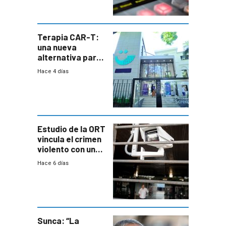
Terapia CAR-T:
una nueva
alternativa para
niños y
Hace 4 días
adolescentes
con cáncer
Estudio de la ORT
vincula el crimen
violento con una
menor creación
Hace 6 días
de empresas
formales en el
área
metropolitana
Sunca: “La