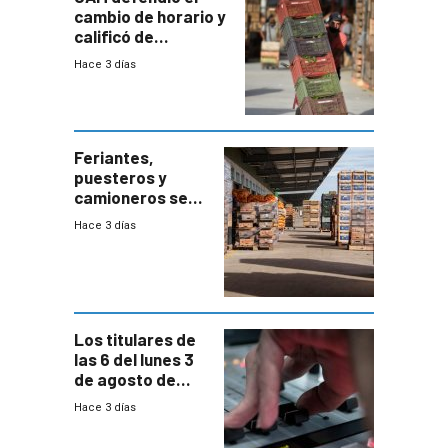
cambio de horario y
calificó de
“desproporcionado”
Hace 3 días
el bloqueo de
accesos
Feriantes,
puesteros y
camioneros se
movilizaron en
Hace 3 días
rechazo a
cambios de
horario en UAM
Los titulares de
las 6 del lunes 3
de agosto de
2026
Hace 3 días