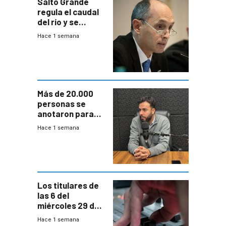
Salto Grande
regula el caudal
del río y se
prepara para un
Hace 1 semana
escenario de
fuertes crecidas
Más de 20.000
personas se
anotaron para
las pruebas
Hace 1 semana
Acredita que la
ANEP impulsa
para terminar
Bachillerato
Los titulares de
las 6 del
miércoles 29 de
julio de 2026
Hace 1 semana