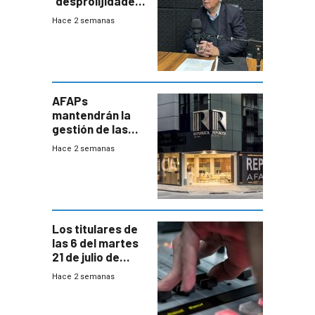
“desprolijidades”
que la
Hace 2 semanas
investigadora ha
encontrado
AFAPs
mantendrán la
gestión de las
cuentas
Hace 2 semanas
individuales
Los titulares de
las 6 del martes
21 de julio de
2026
Hace 2 semanas