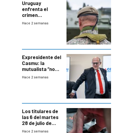
Uruguay
enfrenta el
crimen
organizado con
Hace 2 semanas
capacidades “de
otra época”,
aseguró
especialista en
seguridad
Expresidente del
Casmu: la
mutualista “no
está para pagar”
Hace 2 semanas
a interventores
“amigos del
gobierno”
Los titulares de
las 6 del martes
28 de julio de
2026
Hace 2 semanas