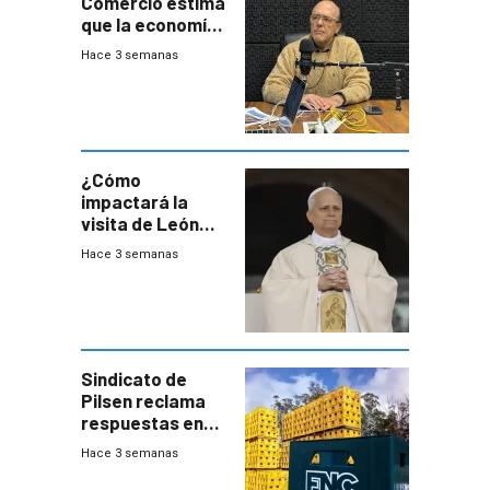
Comercio estima
que la economía
crecerá 1,6%
Hace 3 semanas
este año, pero
advierte una
desaceleración
del consumo
¿Cómo
impactará la
visita de León
XIV a Uruguay?
Hace 3 semanas
Sindicato de
Pilsen reclama
respuestas en
medio de
Hace 3 semanas
conversaciones
entre el gobierno