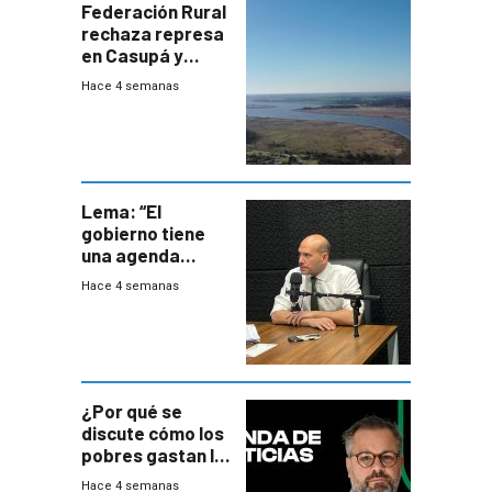
Federación Rural
rechaza represa
en Casupá y
firma demanda
Hace 4 semanas
del PN
Lema: “El
gobierno tiene
una agenda
destructiva”
Hace 4 semanas
¿Por qué se
discute cómo los
pobres gastan la
plata?
Hace 4 semanas