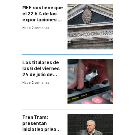
MEF sostiene que
el 22.5% de las
exportaciones a
EE.UU se verán
Hace 2 semanas
afectadas por la
suba arancelaria
de Trump
Los titulares de
las 6 del viernes
24 de julio de
2026
Hace 2 semanas
Tren Tram:
presentan
iniciativa privada
para una red de