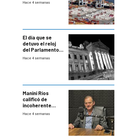
Hace 4 semanas
El día que se
detuvo el reloj
del Parlamento
para negociar
Hace 4 semanas
una Rendición de
Cuentas
Manini Ríos
calificó de
incoherente
decisión de
Hace 4 semanas
Coalición de no
votar Rendición
en general