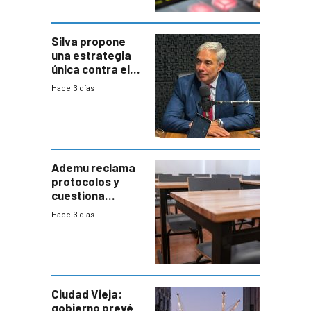
Silva propone
una estrategia
única contra el
narcotráfico y
Hace 3 días
mayor
coordinación
entre Interior y
Defensa
Ademu reclama
protocolos y
cuestiona
demora de
Hace 3 días
Primaria ante
docente con
antecedentes de
violencia
Ciudad Vieja:
gobierno prevé