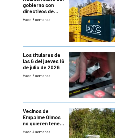
gobierno con
directivos de
Fábricas
Hace 3 semanas
Nacionales de
Cervezas
Los titulares de
las 6 del jueves 16
de julio de 2026
Hace 3 semanas
Vecinos de
Empalme Olmos
no quieren tener
cerca una planta
Hace 4 semanas
de tratamiento