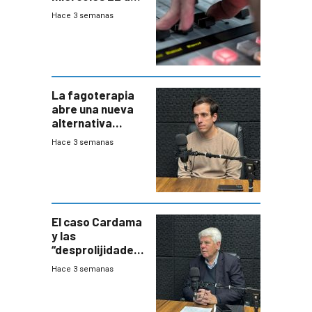
julio de 2026
Hace 3 semanas
La fagoterapia
abre una nueva
alternativa
contra bacterias
Hace 3 semanas
resistentes:
Uruguay
exportará a Chile
terapia
innovadora
El caso Cardama
y las
“desprolijidades”
que la
Hace 3 semanas
investigadora ha
encontrado