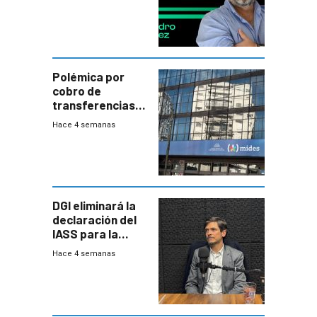
Polémica por
cobro de
transferencias
del Mides en
Hace 4 semanas
efectivo
DGI eliminará la
declaración del
IASS para la
mayoría de los
Hace 4 semanas
jubilados