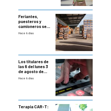
accesos
Feriantes,
puesteros y
camioneros se
movilizaron en
Hace 6 días
rechazo a
cambios de
horario en UAM
Los titulares de
las 6 del lunes 3
de agosto de
2026
Hace 6 días
Terapia CAR-T: