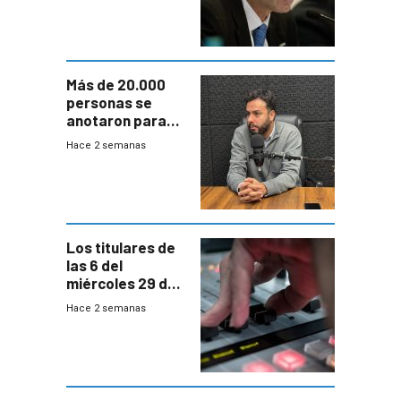
fuertes crecidas
Más de 20.000
personas se
anotaron para
las pruebas
Hace 2 semanas
Acredita que la
ANEP impulsa
para terminar
Bachillerato
Los titulares de
las 6 del
miércoles 29 de
julio de 2026
Hace 2 semanas