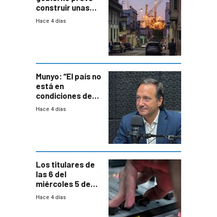
construir unas
mil viviendas en
Hace 4 días
un plan de
repoblamiento,
entre siete y
ocho años
Munyo: “El país no
está en
condiciones de
enfrentar una
Hace 4 días
reducción de la
semana laboral”
Los titulares de
las 6 del
miércoles 5 de
agosto de 2026
Hace 4 días