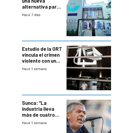
una nueva
alternativa para
niños y
Hace 7 días
adolescentes
con cáncer
Estudio de la ORT
vincula el crimen
violento con una
menor creación
Hace 1 semana
de empresas
formales en el
área
metropolitana
Sunca: “La
industria lleva
más de cuatro
meses sin
Hace 1 semana
convenio
colectivo”