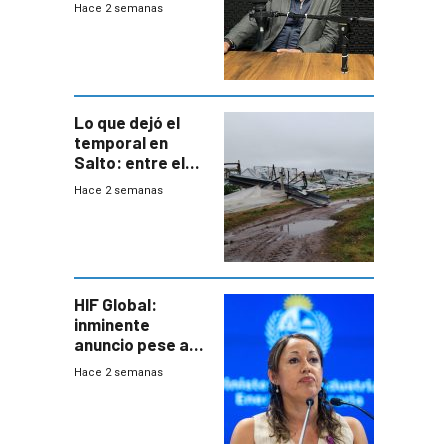
Hace 2 semanas
cinco líneas en el
área
metropolitana
Lo que dejó el
temporal en
Salto: entre el
impacto
Hace 2 semanas
emocional y las
pérdidas sin
seguro
HIF Global:
inminente
anuncio pese a
declaración de
Hace 2 semanas
Cardona y
“demoras” en
acuerdo entre
empresa y