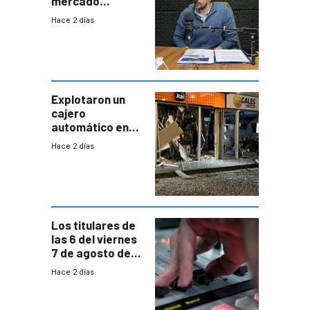
mercado
uruguayo y Antel
Hace 2 días
responde:
“Quizás no sea
Antel la que
tenga que estar
con mayor
miedo”
Explotaron un
cajero
automático en
Parque Miramar;
Hace 2 días
hay 3 detenidos
Los titulares de
las 6 del viernes
7 de agosto de
2026
Hace 2 días