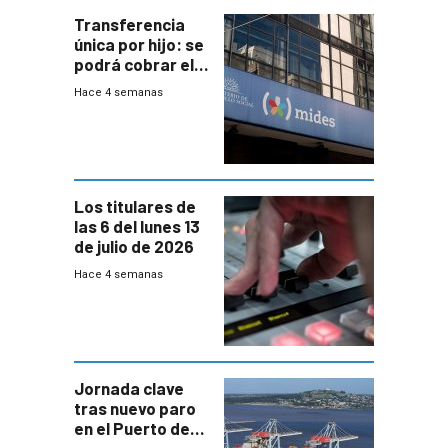
Transferencia
única por hijo: se
podrá cobrar el
100% en efectivo
Hace 4 semanas
y no habrá
trazabilidad del
Mides
Los titulares de
las 6 del lunes 13
de julio de 2026
Hace 4 semanas
Jornada clave
tras nuevo paro
en el Puerto de
Montevideo