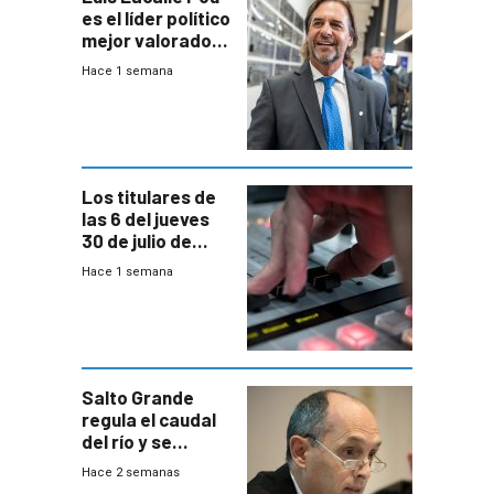
es el líder político
mejor valorado
del país, según
Hace 1 semana
encuesta de
Equipos
Consultores
Los titulares de
las 6 del jueves
30 de julio de
2026
Hace 1 semana
Salto Grande
regula el caudal
del río y se
prepara para un
Hace 2 semanas
escenario de