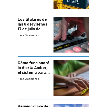
y FNC
Los titulares de
las 6 del viernes
17 de julio de
2026
Hace 3 semanas
Cómo funcionará
la Alerta Amber,
el sistema para
la búsqueda
Hace 3 semanas
temprana de
menores
ausentes
Reunión clave del