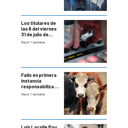
Los titulares de
las 6 del viernes
31 de julio de
2026
Hace 1 semana
Fallo en primera
instancia
responsabiliza al
Estado por falta
Hace 1 semana
de controles en
República
Ganadera
Luis Lacalle Pou