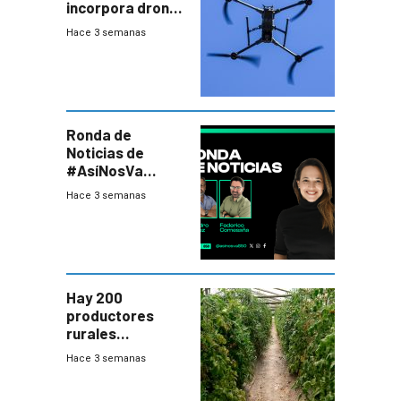
incorpora drones
y abre un nuevo
Hace 3 semanas
desafío para la
seguridad
Ronda de
Noticias de
#AsíNosVa
(20/7/26)
Hace 3 semanas
Hay 200
productores
rurales
afectados tras
Hace 3 semanas
temporal en zona
de Salto