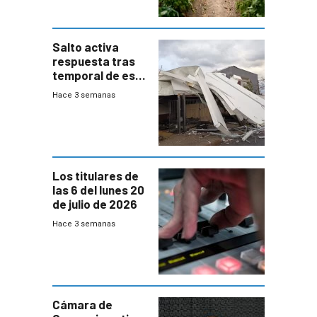
Salto activa
respuesta tras
temporal de este
sábado con
Hace 3 semanas
destrozos e
impacto a la
granja
Los titulares de
las 6 del lunes 20
de julio de 2026
Hace 3 semanas
Cámara de