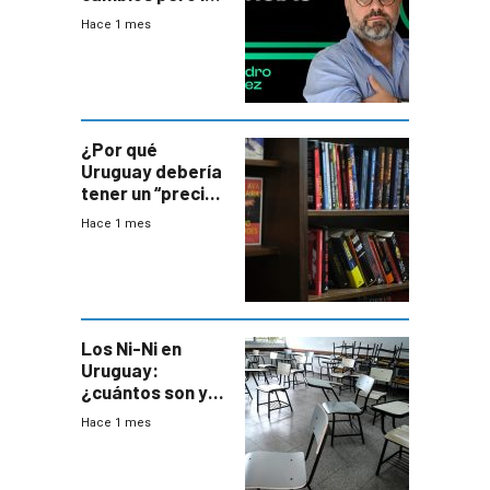
ministros tienen
Hace 1 mes
mejor imagen
que el presidente
¿Por qué
Uruguay debería
tener un “precio
único” en los
Hace 1 mes
libros que
permita “salvar”
a los libreros?
Los Ni-Ni en
Uruguay:
¿cuántos son y
en dónde están?
Hace 1 mes