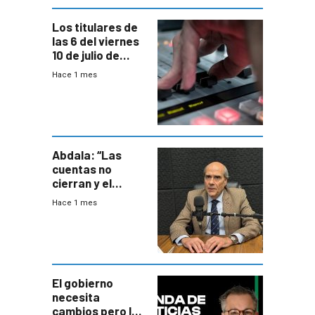
Los titulares de
las 6 del viernes
10 de julio de
2026
Hace 1 mes
Abdala: “Las
cuentas no
cierran y el
balance del
Hace 1 mes
gobierno es
insatisfactorio”
El gobierno
necesita
cambios pero los