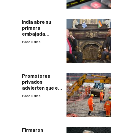
India abre su
primera
embajada
residente en
Hace 5 días
Uruguay y crecen
las expectativas
por un vínculo
comercial con
enorme
potencial
Promotores
privados
advierten que el
nuevo convenio
Hace 5 días
de la
construcción
aumentará
costos y obligará
a revisar
proyectos
Firmaron