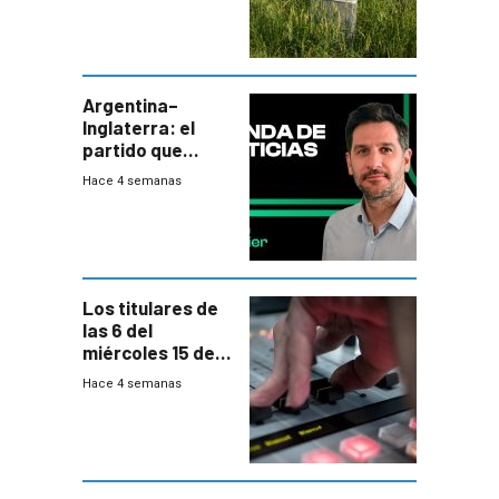
de residuos e
impulsan
plebiscito
departamental
Argentina–
Inglaterra: el
partido que
nunca termina
Hace 4 semanas
Los titulares de
las 6 del
miércoles 15 de
julio de 2026
Hace 4 semanas