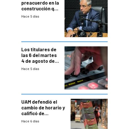
preacuerdo en la
construcción que
comprende
Hace 5 días
reducción
paulatina de
carga horaria
Los titulares de
las 6 del martes
4 de agosto de
2026
Hace 5 días
UAM defendió el
cambio de horario y
calificó de
“desproporcionado”
Hace 6 días
el bloqueo de