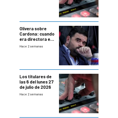
Olivera sobre
Cardona: cuando
era directora en
UTE “no era muy
Hace 2 semanas
afín” a HIF Global
Los titulares de
las 6 del lunes 27
de julio de 2026
Hace 2 semanas