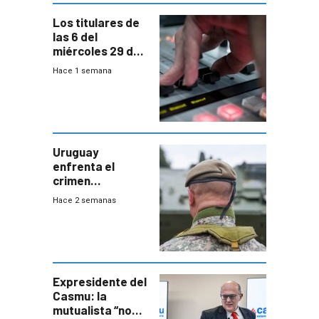
Los titulares de
las 6 del
miércoles 29 de
julio de 2026
Hace 1 semana
Uruguay
enfrenta el
crimen
organizado con
Hace 2 semanas
capacidades “de
otra época”,
aseguró
especialista en
seguridad
Expresidente del
Casmu: la
mutualista “no