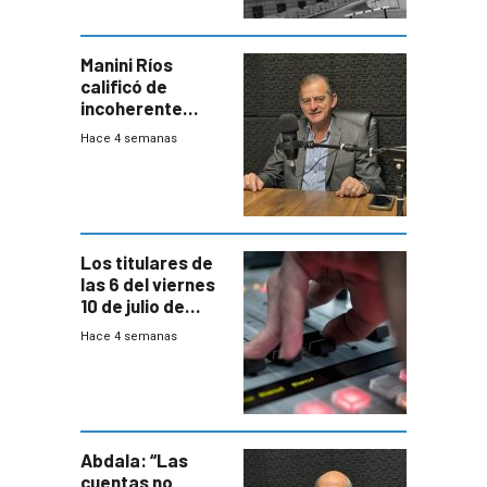
Manini Ríos
calificó de
incoherente
decisión de
Hace 4 semanas
Coalición de no
votar Rendición
en general
Los titulares de
las 6 del viernes
10 de julio de
2026
Hace 4 semanas
Abdala: “Las
cuentas no