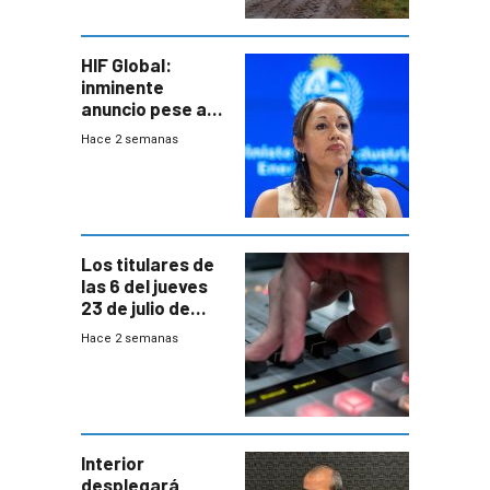
HIF Global:
inminente
anuncio pese a
declaración de
Hace 2 semanas
Cardona y
“demoras” en
acuerdo entre
empresa y
gobierno
Los titulares de
las 6 del jueves
23 de julio de
2026
Hace 2 semanas
Interior
desplegará