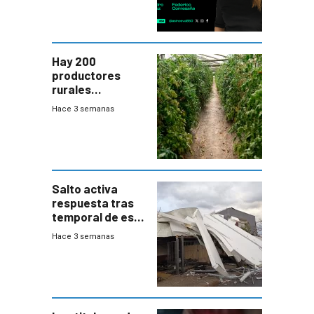
Hay 200
productores
rurales
afectados tras
Hace 3 semanas
temporal en zona
de Salto
Salto activa
respuesta tras
temporal de este
sábado con
Hace 3 semanas
destrozos e
impacto a la
granja