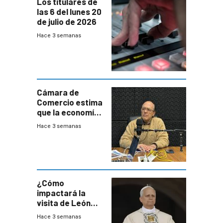
Los titulares de
las 6 del lunes 20
de julio de 2026
Hace 3 semanas
Cámara de
Comercio estima
que la economía
crecerá 1,6%
Hace 3 semanas
este año, pero
advierte una
desaceleración
del consumo
¿Cómo
impactará la
visita de León
XIV a Uruguay?
Hace 3 semanas