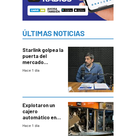
ÚLTIMAS NOTICIAS
Starlink golpea la
puerta del
mercado
uruguayo y Antel
Hace 1 día
responde:
“Quizás no sea
Antel la que
tenga que estar
con mayor
miedo”
Explotaron un
cajero
automático en
Parque Miramar;
Hace 1 día
hay 3 detenidos