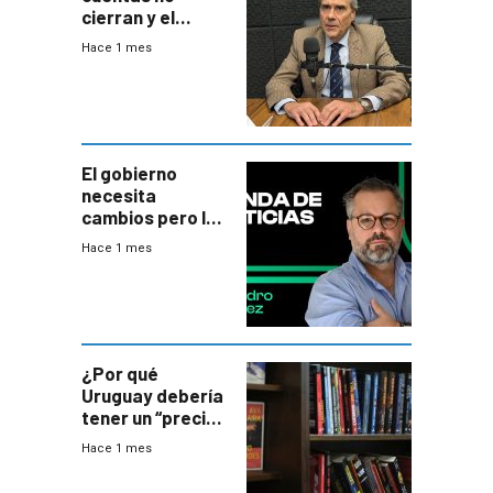
cierran y el
balance del
Hace 1 mes
gobierno es
insatisfactorio”
El gobierno
necesita
cambios pero los
ministros tienen
Hace 1 mes
mejor imagen
que el presidente
¿Por qué
Uruguay debería
tener un “precio
único” en los
Hace 1 mes
libros que
permita “salvar”