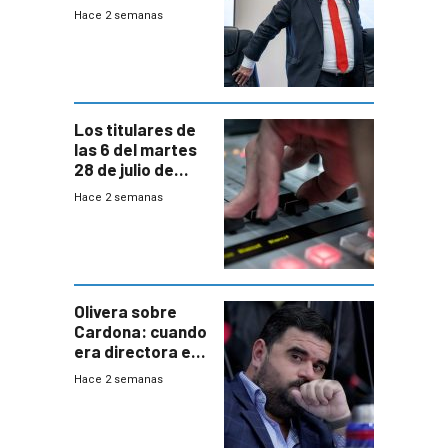
está para pagar”
Hace 2 semanas
a interventores
“amigos del
gobierno”
Los titulares de
las 6 del martes
28 de julio de
2026
Hace 2 semanas
Olivera sobre
Cardona: cuando
era directora en
UTE “no era muy
Hace 2 semanas
afín” a HIF Global