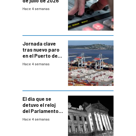
de julio de 2026
Hace 4 semanas
Jornada clave
tras nuevo paro
en el Puerto de
Montevideo
Hace 4 semanas
El día que se
detuvo el reloj
del Parlamento
para negociar
Hace 4 semanas
una Rendición de
Cuentas