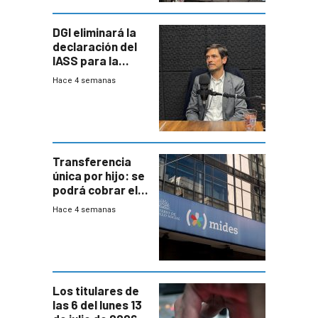
DGI eliminará la
declaración del
IASS para la
mayoría de los
Hace 4 semanas
jubilados
Transferencia
única por hijo: se
podrá cobrar el
100% en efectivo
Hace 4 semanas
y no habrá
trazabilidad del
Mides
Los titulares de
las 6 del lunes 13