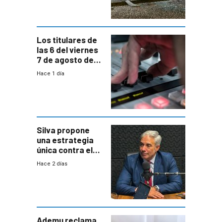
Los titulares de
las 6 del viernes
7 de agosto de
2026
Hace 1 día
Silva propone
una estrategia
única contra el
narcotráfico y
Hace 2 días
mayor
coordinación
entre Interior y
Defensa
Ademu reclama