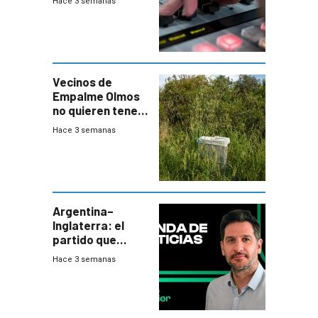
Hace 3 semanas
Vecinos de
Empalme Olmos
no quieren tener
cerca una planta
Hace 3 semanas
de tratamiento
de residuos e
impulsan
plebiscito
departamental
Argentina–
Inglaterra: el
partido que
nunca termina
Hace 3 semanas