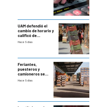
UAM defendió el
cambio de horario y
calificó de
“desproporcionado”
Hace 5 días
el bloqueo de
accesos
Feriantes,
puesteros y
camioneros se
movilizaron en
Hace 5 días
rechazo a
cambios de
horario en UAM