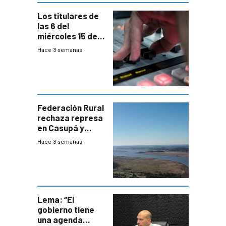
Los titulares de
las 6 del
miércoles 15 de
julio de 2026
Hace 3 semanas
Federación Rural
rechaza represa
en Casupá y
firma demanda
Hace 3 semanas
del PN
Lema: “El
gobierno tiene
una agenda