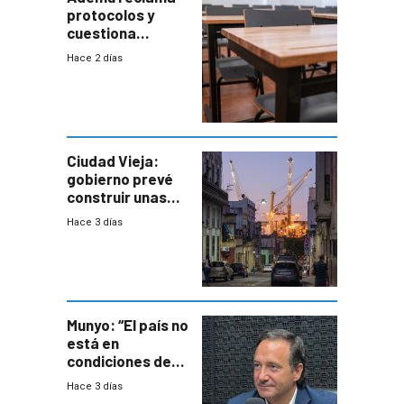
protocolos y
cuestiona
demora de
Hace 2 días
Primaria ante
docente con
antecedentes de
violencia
Ciudad Vieja:
gobierno prevé
construir unas
mil viviendas en
Hace 3 días
un plan de
repoblamiento,
entre siete y
ocho años
Munyo: “El país no
está en
condiciones de
enfrentar una
Hace 3 días
reducción de la