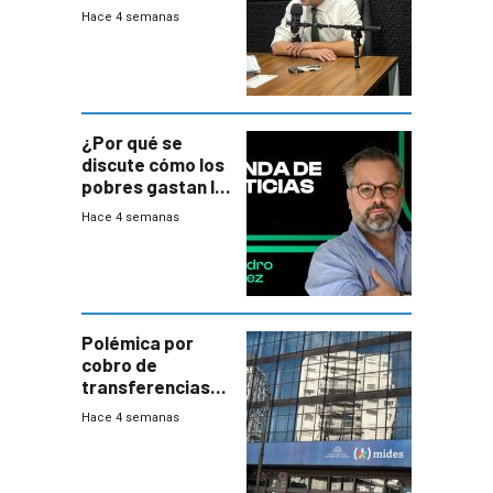
destructiva”
Hace 4 semanas
¿Por qué se
discute cómo los
pobres gastan la
plata?
Hace 4 semanas
Polémica por
cobro de
transferencias
del Mides en
Hace 4 semanas
efectivo