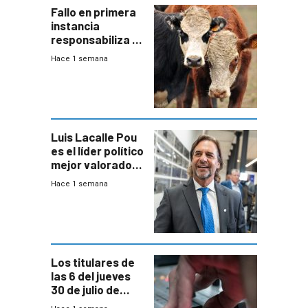
Fallo en primera
instancia
responsabiliza al
Estado por falta
Hace 1 semana
de controles en
República
Ganadera
Luis Lacalle Pou
es el líder político
mejor valorado
del país, según
Hace 1 semana
encuesta de
Equipos
Consultores
Los titulares de
las 6 del jueves
30 de julio de
2026