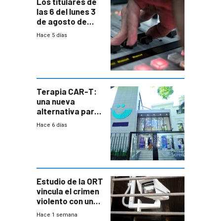
Los titulares de
las 6 del lunes 3
de agosto de
2026
Hace 5 días
Terapia CAR-T:
una nueva
alternativa para
niños y
Hace 6 días
adolescentes
con cáncer
Estudio de la ORT
vincula el crimen
violento con una
menor creación
Hace 1 semana
de empresas