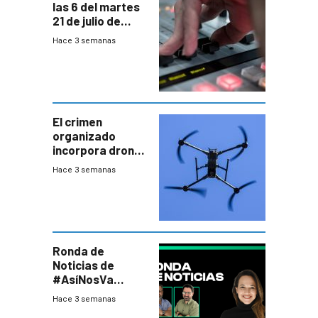
las 6 del martes
21 de julio de
2026
Hace 3 semanas
El crimen
organizado
incorpora drones
y abre un nuevo
Hace 3 semanas
desafío para la
seguridad
Ronda de
Noticias de
#AsíNosVa
(20/7/26)
Hace 3 semanas