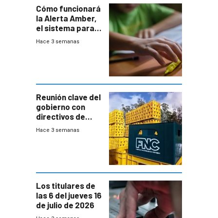
Cómo funcionará
la Alerta Amber,
el sistema para
la búsqueda
Hace 3 semanas
temprana de
menores
ausentes
Reunión clave del
gobierno con
directivos de
Fábricas
Hace 3 semanas
Nacionales de
Cervezas
Los titulares de
las 6 del jueves 16
de julio de 2026