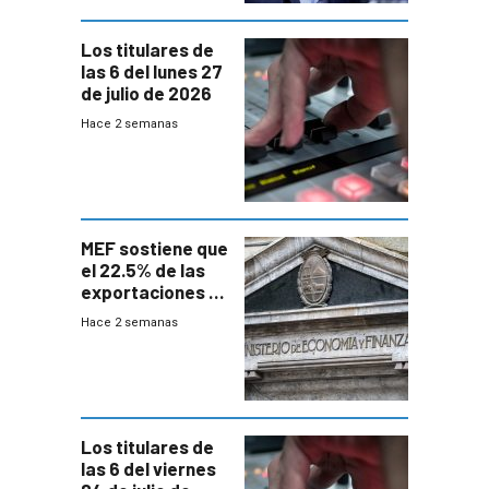
Los titulares de
las 6 del lunes 27
de julio de 2026
Hace 2 semanas
MEF sostiene que
el 22.5% de las
exportaciones a
EE.UU se verán
Hace 2 semanas
afectadas por la
suba arancelaria
de Trump
Los titulares de
las 6 del viernes