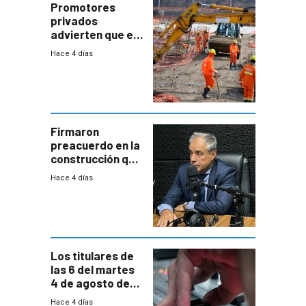
potencial
Promotores
privados
advierten que el
nuevo convenio
Hace 4 días
de la
construcción
aumentará
costos y obligará
a revisar
proyectos
Firmaron
preacuerdo en la
construcción que
comprende
Hace 4 días
reducción
paulatina de
carga horaria
Los titulares de
las 6 del martes
4 de agosto de
2026
Hace 4 días