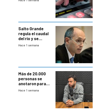
Hace 1 semana
Salto Grande
regula el caudal
del río y se
prepara para un
Hace 1 semana
escenario de
fuertes crecidas
Más de 20.000
personas se
anotaron para
las pruebas
Hace 1 semana
Acredita que la
ANEP impulsa
para terminar
Bachillerato