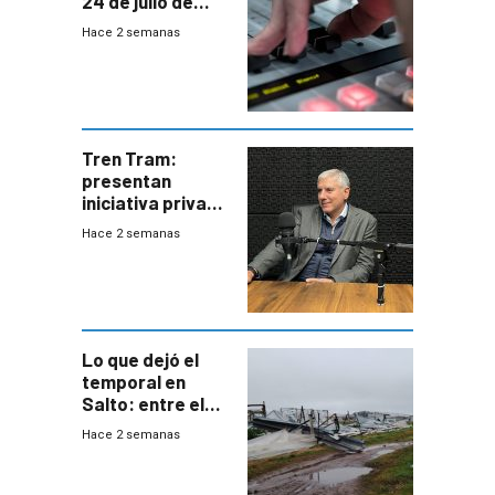
24 de julio de
2026
Hace 2 semanas
Tren Tram:
presentan
iniciativa privada
para una red de
Hace 2 semanas
cinco líneas en el
área
metropolitana
Lo que dejó el
temporal en
Salto: entre el
impacto
Hace 2 semanas
emocional y las
pérdidas sin
seguro