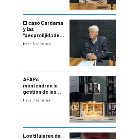
exportará a Chile
terapia
innovadora
El caso Cardama
y las
“desprolijidades”
que la
Hace 3 semanas
investigadora ha
encontrado
AFAPs
mantendrán la
gestión de las
cuentas
Hace 3 semanas
individuales
Los titulares de