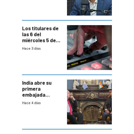
semana laboral”
Los titulares de
las 6 del
miércoles 5 de
agosto de 2026
Hace 3 días
India abre su
primera
embajada
residente en
Hace 4 días
Uruguay y crecen
las expectativas
por un vínculo
comercial con
enorme