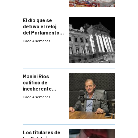
El día que se
detuvo el reloj
del Parlamento
para negociar
Hace 4 semanas
una Rendición de
Cuentas
Manini Ríos
calificó de
incoherente
decisión de
Hace 4 semanas
Coalición de no
votar Rendición
en general
Los titulares de