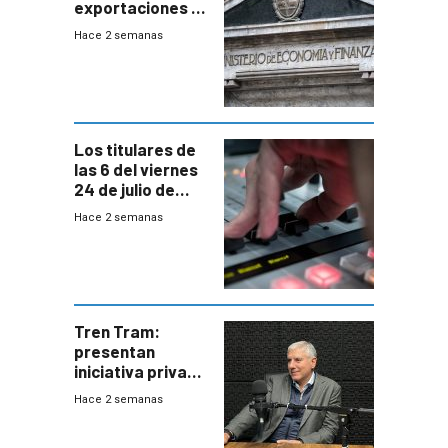
exportaciones a
EE.UU se verán
Hace 2 semanas
afectadas por la
suba arancelaria
de Trump
Los titulares de
las 6 del viernes
24 de julio de
2026
Hace 2 semanas
Tren Tram:
presentan
iniciativa privada
para una red de
Hace 2 semanas
cinco líneas en el
área