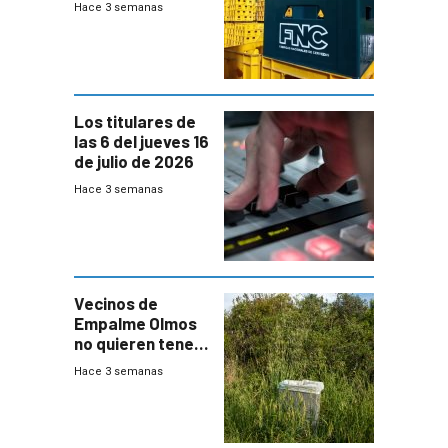
Hace 3 semanas
Nacionales de
Cervezas
Los titulares de
las 6 del jueves 16
de julio de 2026
Hace 3 semanas
Vecinos de
Empalme Olmos
no quieren tener
cerca una planta
Hace 3 semanas
de tratamiento
de residuos e
impulsan
plebiscito