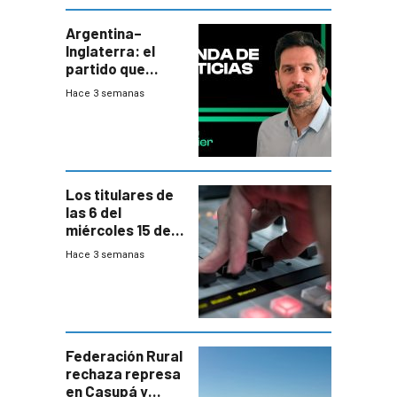
departamental
Argentina–
Inglaterra: el
partido que
nunca termina
Hace 3 semanas
Los titulares de
las 6 del
miércoles 15 de
julio de 2026
Hace 3 semanas
Federación Rural
rechaza represa
en Casupá y