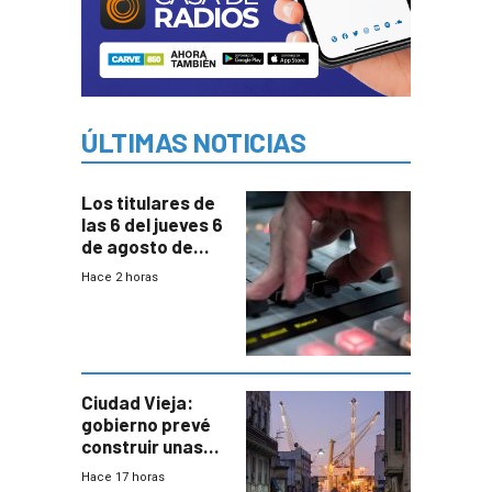
ÚLTIMAS NOTICIAS
Los titulares de
las 6 del jueves 6
de agosto de
2026
Hace 2 horas
Ciudad Vieja:
gobierno prevé
construir unas
mil viviendas en
Hace 17 horas
un plan de