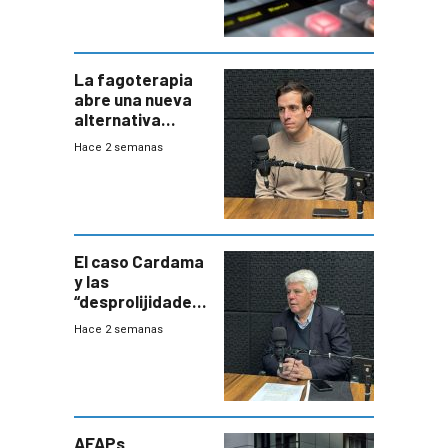
La fagoterapia
abre una nueva
alternativa
contra bacterias
Hace 2 semanas
resistentes:
Uruguay
exportará a Chile
terapia
innovadora
El caso Cardama
y las
“desprolijidades”
que la
Hace 2 semanas
investigadora ha
encontrado
AFAPs