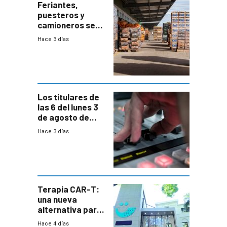
Feriantes,
puesteros y
camioneros se
movilizaron en
Hace 3 días
rechazo a
cambios de
horario en UAM
Los titulares de
las 6 del lunes 3
de agosto de
2026
Hace 3 días
Terapia CAR-T:
una nueva
alternativa para
niños y
Hace 4 días