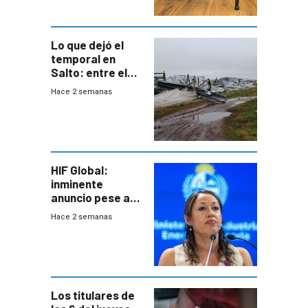
metropolitana
Lo que dejó el
temporal en
Salto: entre el
impacto
Hace 2 semanas
emocional y las
pérdidas sin
seguro
HIF Global:
inminente
anuncio pese a
declaración de
Hace 2 semanas
Cardona y
“demoras” en
acuerdo entre
empresa y
gobierno
Los titulares de