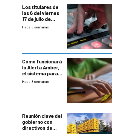
Los titulares de
las 6 del viernes
17 de julio de
2026
Hace 3 semanas
Cómo funcionará
la Alerta Amber,
el sistema para
la búsqueda
Hace 3 semanas
temprana de
menores
ausentes
Reunión clave del
gobierno con
directivos de
Fábricas