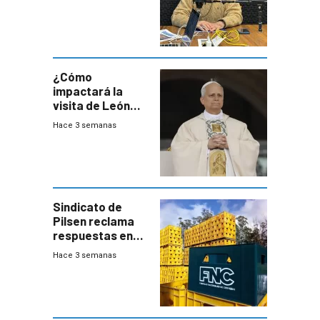
este año, pero
advierte una
desaceleración
del consumo
¿Cómo
impactará la
visita de León
XIV a Uruguay?
Hace 3 semanas
Sindicato de
Pilsen reclama
respuestas en
medio de
Hace 3 semanas
conversaciones
entre el gobierno
y FNC