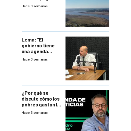
firma demanda
Hace 3 semanas
del PN
Lema: “El
gobierno tiene
una agenda
destructiva”
Hace 3 semanas
¿Por qué se
discute cómo los
pobres gastan la
plata?
Hace 3 semanas