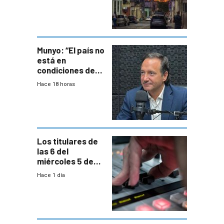
repoblamiento,
entre siete y
ocho años
Munyo: “El país no
está en
condiciones de
enfrentar una
Hace 18 horas
reducción de la
semana laboral”
Los titulares de
las 6 del
miércoles 5 de
agosto de 2026
Hace 1 día