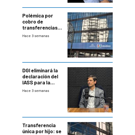
Polémica por
cobro de
transferencias
del Mides en
Hace 3 semanas
efectivo
DGI eliminará la
declaración del
IASS para la
mayoría de los
Hace 3 semanas
jubilados
Transferencia
única por hijo: se