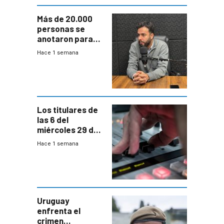
Más de 20.000
personas se
anotaron para
las pruebas
Hace 1 semana
Acredita que la
ANEP impulsa
para terminar
Bachillerato
Los titulares de
las 6 del
miércoles 29 de
julio de 2026
Hace 1 semana
Uruguay
enfrenta el
crimen