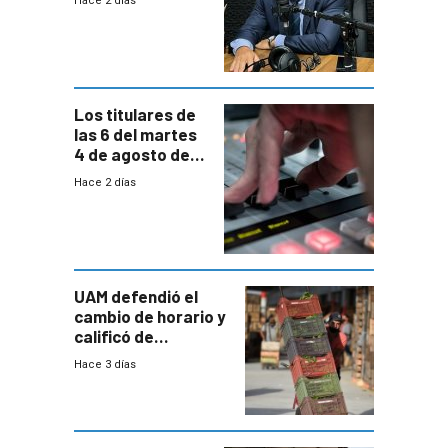
Hace 2 días
reducción
paulatina de
carga horaria
Los titulares de
las 6 del martes
4 de agosto de
2026
Hace 2 días
UAM defendió el
cambio de horario y
calificó de
“desproporcionado”
Hace 3 días
el bloqueo de
accesos