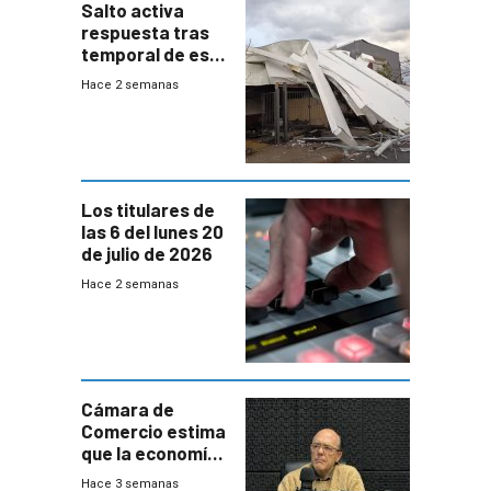
Salto activa
respuesta tras
temporal de este
sábado con
Hace 2 semanas
destrozos e
impacto a la
granja
Los titulares de
las 6 del lunes 20
de julio de 2026
Hace 2 semanas
Cámara de
Comercio estima
que la economía
crecerá 1,6%
Hace 3 semanas