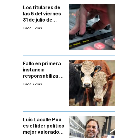
Los titulares de
las 6 del viernes
31 de julio de
2026
Hace 6 días
Fallo en primera
instancia
responsabiliza al
Estado por falta
Hace 7 días
de controles en
República
Ganadera
Luis Lacalle Pou
es el líder político
mejor valorado
del país, según