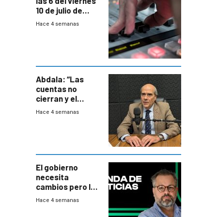
las 6 del viernes
10 de julio de
2026
Hace 4 semanas
Abdala: “Las
cuentas no
cierran y el
balance del
Hace 4 semanas
gobierno es
insatisfactorio”
El gobierno
necesita
cambios pero los
ministros tienen
Hace 4 semanas
mejor imagen
que el presidente