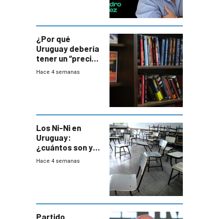
¿Por qué
Uruguay debería
tener un “precio
único” en los
Hace 4 semanas
libros que
permita “salvar”
a los libreros?
Los Ni-Ni en
Uruguay:
¿cuántos son y
en dónde están?
Hace 4 semanas
Partido