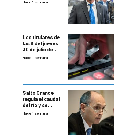
Hace 1 semana
encuesta de
Equipos
Consultores
Los titulares de
las 6 del jueves
30 de julio de
2026
Hace 1 semana
Salto Grande
regula el caudal
del río y se
prepara para un
Hace 1 semana
escenario de
fuertes crecidas