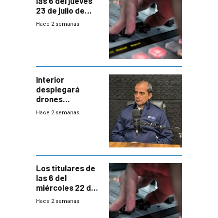
las 6 del jueves
23 de julio de
2026
Hace 2 semanas
Interior
desplegará
drones
autónomos para
Hace 2 semanas
responder a
emergencias
desde agosto
Los titulares de
las 6 del
miércoles 22 de
julio de 2026
Hace 2 semanas