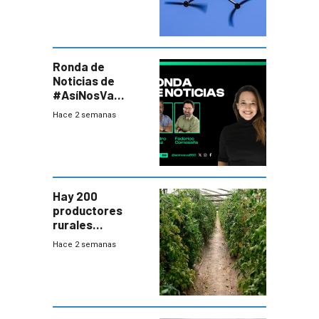
seguridad
Ronda de
Noticias de
#AsíNosVa
(20/7/26)
Hace 2 semanas
Hay 200
productores
rurales
afectados tras
Hace 2 semanas
temporal en zona
de Salto