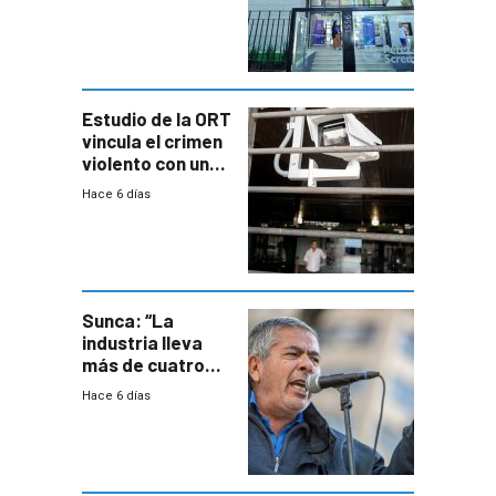
adolescentes
con cáncer
Estudio de la ORT
vincula el crimen
violento con una
menor creación
Hace 6 días
de empresas
formales en el
área
metropolitana
Sunca: “La
industria lleva
más de cuatro
meses sin
Hace 6 días
convenio
colectivo”