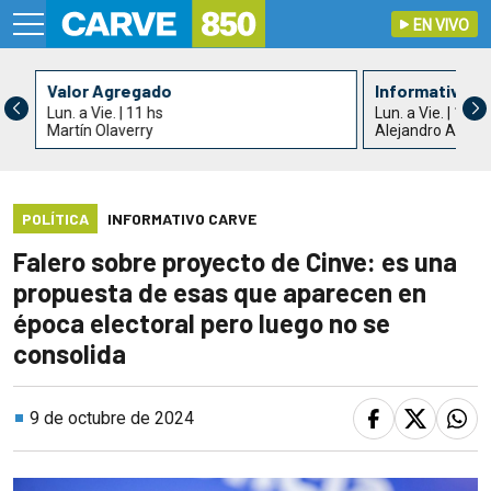
EN VIVO
Valor Agregado
Informativo C
Lun. a Vie. | 11 hs
Lun. a Vie. | 13 h
Martín Olaverry
Alejandro Acle y
POLÍTICA
INFORMATIVO CARVE
Falero sobre proyecto de Cinve: es una
propuesta de esas que aparecen en
época electoral pero luego no se
consolida
9 de octubre de 2024