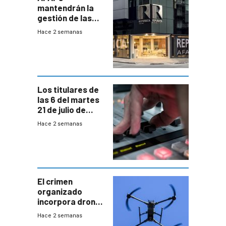
mantendrán la
gestión de las
cuentas
Hace 2 semanas
individuales
Los titulares de
las 6 del martes
21 de julio de
2026
Hace 2 semanas
El crimen
organizado
incorpora drones
y abre un nuevo
Hace 2 semanas
desafío para la