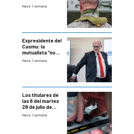
organizado con
Hace 1 semana
capacidades “de
otra época”,
aseguró
especialista en
seguridad
Expresidente del
Casmu: la
mutualista “no
está para pagar”
Hace 1 semana
a interventores
“amigos del
gobierno”
Los titulares de
las 6 del martes
28 de julio de
2026
Hace 1 semana