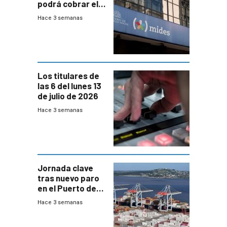
podrá cobrar el
100% en efectivo
Hace 3 semanas
y no habrá
trazabilidad del
Mides
Los titulares de
las 6 del lunes 13
de julio de 2026
Hace 3 semanas
Jornada clave
tras nuevo paro
en el Puerto de
Montevideo
Hace 3 semanas