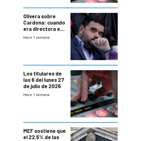
Olivera sobre
Cardona: cuando
era directora en
UTE “no era muy
Hace 1 semana
afín” a HIF Global
Los titulares de
las 6 del lunes 27
de julio de 2026
Hace 1 semana
MEF sostiene que
el 22.5% de las