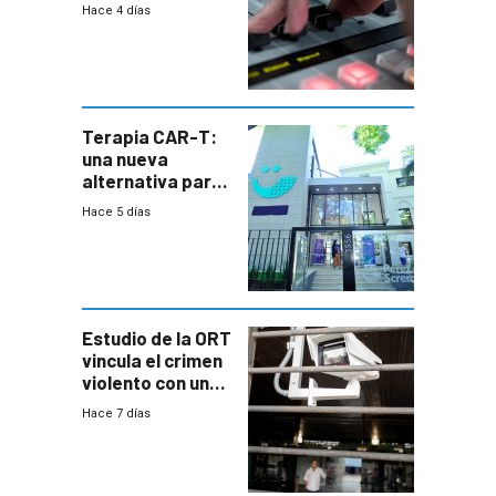
2026
Hace 4 días
Terapia CAR-T:
una nueva
alternativa para
niños y
Hace 5 días
adolescentes
con cáncer
Estudio de la ORT
vincula el crimen
violento con una
menor creación
Hace 7 días
de empresas
formales en el
área
metropolitana