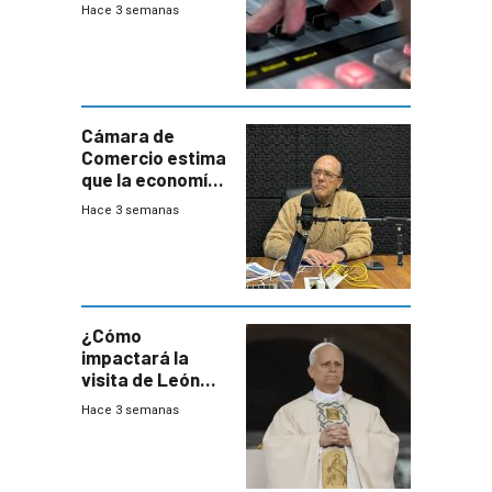
Hace 3 semanas
Cámara de
Comercio estima
que la economía
crecerá 1,6%
Hace 3 semanas
este año, pero
advierte una
desaceleración
del consumo
¿Cómo
impactará la
visita de León
XIV a Uruguay?
Hace 3 semanas