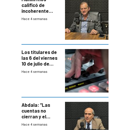
calificó de
incoherente
decisión de
Hace 4 semanas
Coalición de no
votar Rendición
en general
Los titulares de
las 6 del viernes
10 de julio de
2026
Hace 4 semanas
Abdala: “Las
cuentas no
cierran y el
balance del
Hace 4 semanas
gobierno es