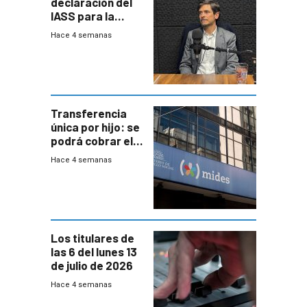
declaración del
IASS para la
mayoría de los
Hace 4 semanas
jubilados
Transferencia
única por hijo: se
podrá cobrar el
100% en efectivo
Hace 4 semanas
y no habrá
trazabilidad del
Mides
Los titulares de
las 6 del lunes 13
de julio de 2026
Hace 4 semanas