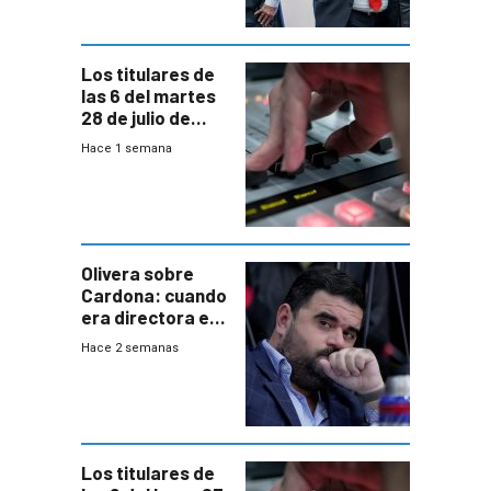
gobierno”
Los titulares de
las 6 del martes
28 de julio de
2026
Hace 1 semana
Olivera sobre
Cardona: cuando
era directora en
UTE “no era muy
Hace 2 semanas
afín” a HIF Global
Los titulares de