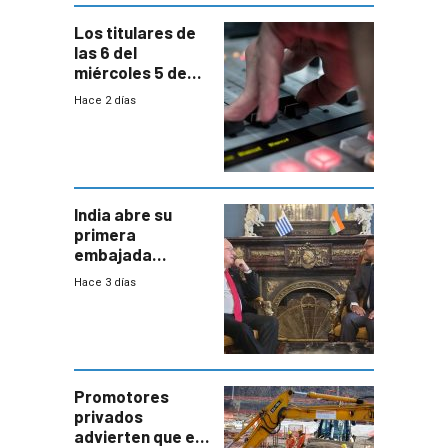
Los titulares de
las 6 del
miércoles 5 de
agosto de 2026
Hace 2 días
India abre su
primera
embajada
residente en
Hace 3 días
Uruguay y crecen
las expectativas
por un vínculo
comercial con
enorme
potencial
Promotores
privados
advierten que el