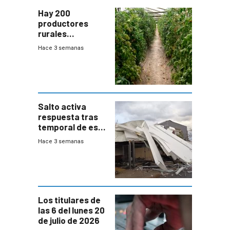
Hay 200
productores
rurales
afectados tras
Hace 3 semanas
temporal en zona
de Salto
Salto activa
respuesta tras
temporal de este
sábado con
Hace 3 semanas
destrozos e
impacto a la
granja
Los titulares de
las 6 del lunes 20
de julio de 2026