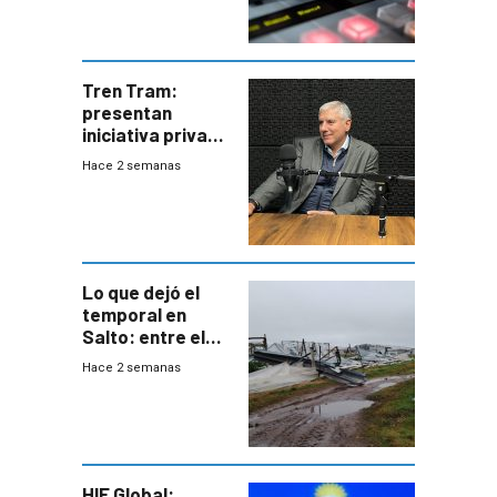
Tren Tram:
presentan
iniciativa privada
para una red de
Hace 2 semanas
cinco líneas en el
área
metropolitana
Lo que dejó el
temporal en
Salto: entre el
impacto
Hace 2 semanas
emocional y las
pérdidas sin
seguro
HIF Global: