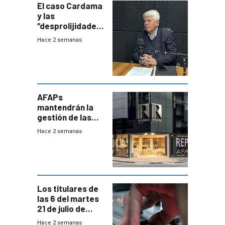
El caso Cardama
y las
“desprolijidades”
que la
Hace 2 semanas
investigadora ha
encontrado
AFAPs
mantendrán la
gestión de las
cuentas
Hace 2 semanas
individuales
Los titulares de
las 6 del martes
21 de julio de
2026
Hace 2 semanas