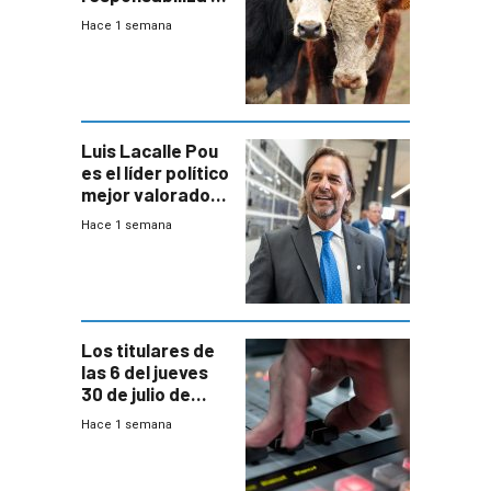
Estado por falta
Hace 1 semana
de controles en
República
Ganadera
Luis Lacalle Pou
es el líder político
mejor valorado
del país, según
Hace 1 semana
encuesta de
Equipos
Consultores
Los titulares de
las 6 del jueves
30 de julio de
2026
Hace 1 semana