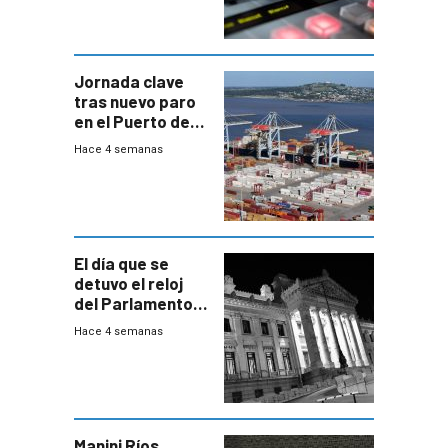
Jornada clave
tras nuevo paro
en el Puerto de
Montevideo
Hace 4 semanas
El día que se
detuvo el reloj
del Parlamento
para negociar
Hace 4 semanas
una Rendición de
Cuentas
Manini Ríos