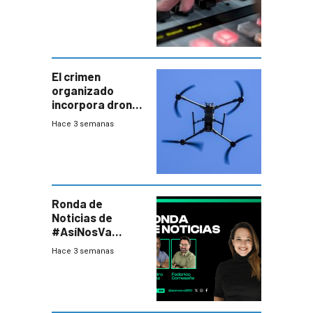
El crimen
organizado
incorpora drones
y abre un nuevo
Hace 3 semanas
desafío para la
seguridad
Ronda de
Noticias de
#AsíNosVa
(20/7/26)
Hace 3 semanas