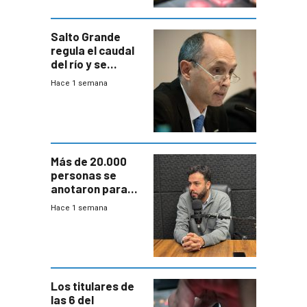
Salto Grande
regula el caudal
del río y se
prepara para un
Hace 1 semana
escenario de
fuertes crecidas
Más de 20.000
personas se
anotaron para
las pruebas
Hace 1 semana
Acredita que la
ANEP impulsa
para terminar
Bachillerato
Los titulares de
las 6 del