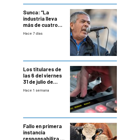
Sunca: “La
industria lleva
más de cuatro
meses sin
Hace 7 días
convenio
colectivo”
Los titulares de
las 6 del viernes
31 de julio de
2026
Hace 1 semana
Fallo en primera
instancia
responsabiliza al