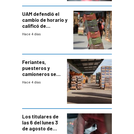
UAM defendió el
cambio de horario y
calificó de
“desproporcionado”
Hace 4 días
el bloqueo de
accesos
Feriantes,
puesteros y
camioneros se
movilizaron en
Hace 4 días
rechazo a
cambios de
horario en UAM
Los titulares de
las 6 del lunes 3
de agosto de