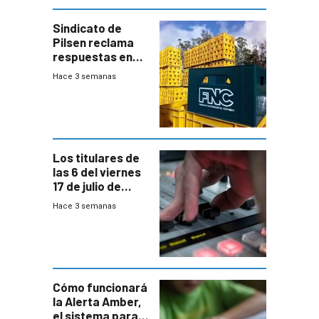
Sindicato de
Pilsen reclama
respuestas en
medio de
Hace 3 semanas
conversaciones
entre el gobierno
y FNC
Los titulares de
las 6 del viernes
17 de julio de
2026
Hace 3 semanas
Cómo funcionará
la Alerta Amber,
el sistema para