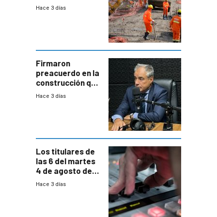
nuevo convenio
Hace 3 días
de la
construcción
aumentará
costos y obligará
a revisar
proyectos
Firmaron
preacuerdo en la
construcción que
comprende
Hace 3 días
reducción
paulatina de
carga horaria
Los titulares de
las 6 del martes
4 de agosto de
2026
Hace 3 días