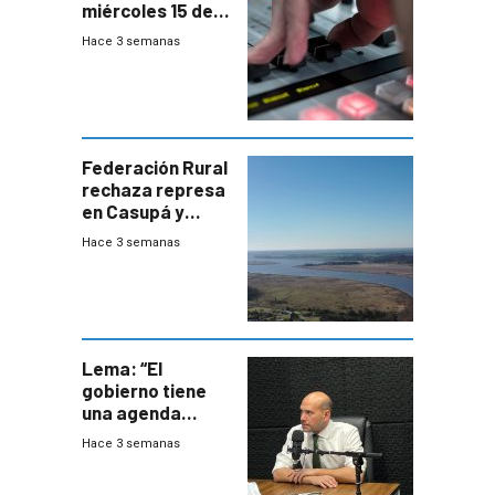
miércoles 15 de
julio de 2026
Hace 3 semanas
Federación Rural
rechaza represa
en Casupá y
firma demanda
Hace 3 semanas
del PN
Lema: “El
gobierno tiene
una agenda
destructiva”
Hace 3 semanas