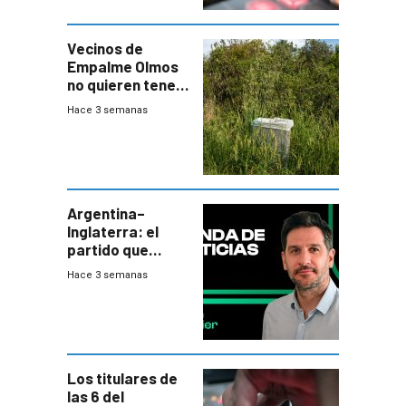
Vecinos de
Empalme Olmos
no quieren tener
cerca una planta
Hace 3 semanas
de tratamiento
de residuos e
impulsan
plebiscito
departamental
Argentina–
Inglaterra: el
partido que
nunca termina
Hace 3 semanas
Los titulares de
las 6 del