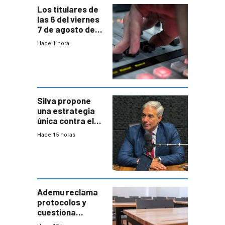
Los titulares de
las 6 del viernes
7 de agosto de
2026
Hace 1 hora
Silva propone
una estrategia
única contra el
narcotráfico y
Hace 15 horas
mayor
coordinación
entre Interior y
Defensa
Ademu reclama
protocolos y
cuestiona
demora de