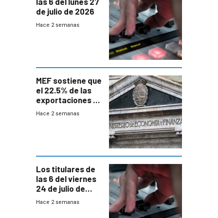
las 6 del lunes 27
de julio de 2026
Hace 2 semanas
MEF sostiene que
el 22.5% de las
exportaciones a
EE.UU se verán
Hace 2 semanas
afectadas por la
suba arancelaria
de Trump
Los titulares de
las 6 del viernes
24 de julio de
2026
Hace 2 semanas