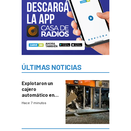
ÚLTIMAS NOTICIAS
Explotaron un
cajero
automático en
Parque Miramar;
Hace 7 minutos
hay 3 detenidos