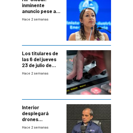
inminente
anuncio pese a
declaración de
Hace 2 semanas
Cardona y
“demoras” en
acuerdo entre
empresa y
gobierno
Los titulares de
las 6 del jueves
23 de julio de
2026
Hace 2 semanas
Interior
desplegará
drones
autónomos para
Hace 2 semanas
responder a