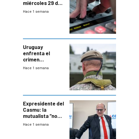
miércoles 29 de
julio de 2026
Hace 1 semana
Uruguay
enfrenta el
crimen
organizado con
Hace 1 semana
capacidades “de
otra época”,
aseguró
especialista en
seguridad
Expresidente del
Casmu: la
mutualista “no
está para pagar”
Hace 1 semana
a interventores
“amigos del