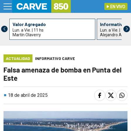
EN VIVO
Valor Agregado
Informativo C
Lun. a Vie. | 11 hs
Lun. a Vie. | 13 h
Martín Olaverry
Alejandro Acle y
ACTUALIDAD
INFORMATIVO CARVE
Falsa amenaza de bomba en Punta del
Este
18 de abril de 2025