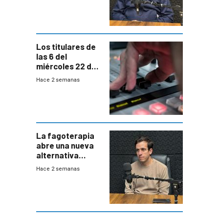
emergencias
desde agosto
Los titulares de
las 6 del
miércoles 22 de
julio de 2026
Hace 2 semanas
La fagoterapia
abre una nueva
alternativa
contra bacterias
Hace 2 semanas
resistentes:
Uruguay
exportará a Chile
terapia
innovadora