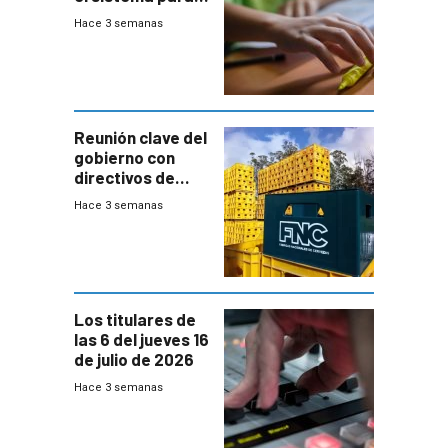
la búsqueda
Hace 3 semanas
temprana de
menores
ausentes
Reunión clave del
gobierno con
directivos de
Fábricas
Hace 3 semanas
Nacionales de
Cervezas
Los titulares de
las 6 del jueves 16
de julio de 2026
Hace 3 semanas