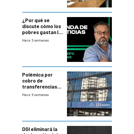
¿Por qué se
discute cómo los
pobres gastan la
plata?
Hace 3 semanas
Polémica por
cobro de
transferencias
del Mides en
Hace 3 semanas
efectivo
DGI eliminará la