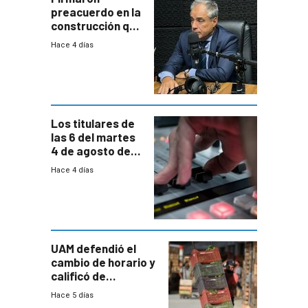
preacuerdo en la
construcción que
comprende
Hace 4 días
reducción
paulatina de
carga horaria
Los titulares de
las 6 del martes
4 de agosto de
2026
Hace 4 días
UAM defendió el
cambio de horario y
calificó de
“desproporcionado”
Hace 5 días
el bloqueo de