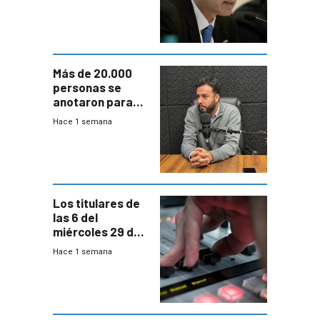
fuertes crecidas
Más de 20.000
personas se
anotaron para
las pruebas
Hace 1 semana
Acredita que la
ANEP impulsa
para terminar
Bachillerato
Los titulares de
las 6 del
miércoles 29 de
julio de 2026
Hace 1 semana