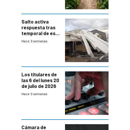
Salto activa
respuesta tras
temporal de este
sábado con
Hace 3 semanas
destrozos e
impacto a la
granja
Los titulares de
las 6 del lunes 20
de julio de 2026
Hace 3 semanas
Cámara de