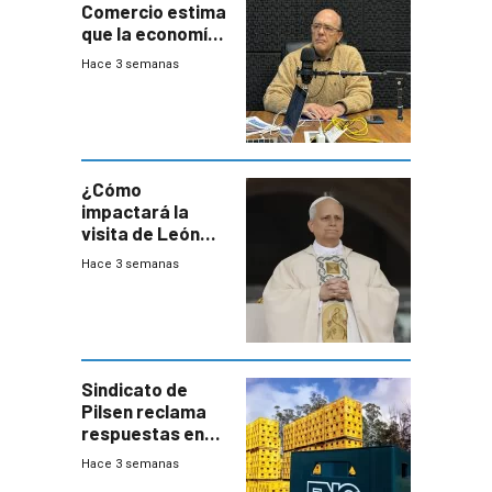
Comercio estima
que la economía
crecerá 1,6%
Hace 3 semanas
este año, pero
advierte una
desaceleración
del consumo
¿Cómo
impactará la
visita de León
XIV a Uruguay?
Hace 3 semanas
Sindicato de
Pilsen reclama
respuestas en
medio de
Hace 3 semanas
conversaciones