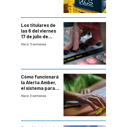
entre el gobierno
y FNC
Los titulares de
las 6 del viernes
17 de julio de
2026
Hace 3 semanas
Cómo funcionará
la Alerta Amber,
el sistema para
la búsqueda
Hace 3 semanas
temprana de
menores
ausentes