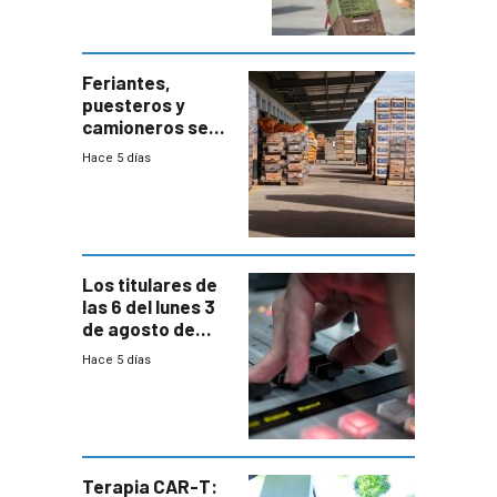
accesos
Feriantes,
puesteros y
camioneros se
movilizaron en
Hace 5 días
rechazo a
cambios de
horario en UAM
Los titulares de
las 6 del lunes 3
de agosto de
2026
Hace 5 días
Terapia CAR-T: