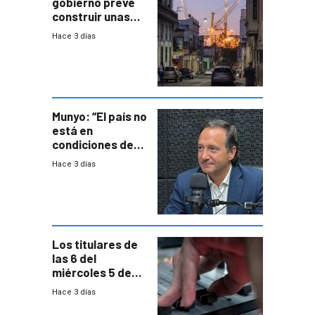
gobierno prevé
construir unas
mil viviendas en
Hace 3 días
un plan de
repoblamiento,
entre siete y
ocho años
Munyo: “El país no
está en
condiciones de
enfrentar una
Hace 3 días
reducción de la
semana laboral”
Los titulares de
las 6 del
miércoles 5 de
agosto de 2026
Hace 3 días