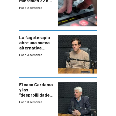
miércoles 22 de
julio de 2026
Hace 2 semanas
La fagoterapia
abre una nueva
alternativa
contra bacterias
Hace 3 semanas
resistentes:
Uruguay
exportará a Chile
terapia
innovadora
El caso Cardama
y las
“desprolijidades”
que la
Hace 3 semanas
investigadora ha
encontrado