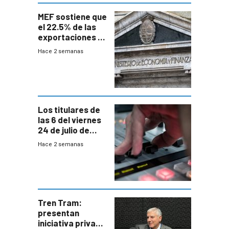
MEF sostiene que
el 22.5% de las
exportaciones a
EE.UU se verán
Hace 2 semanas
afectadas por la
suba arancelaria
de Trump
Los titulares de
las 6 del viernes
24 de julio de
2026
Hace 2 semanas
Tren Tram:
presentan
iniciativa privada