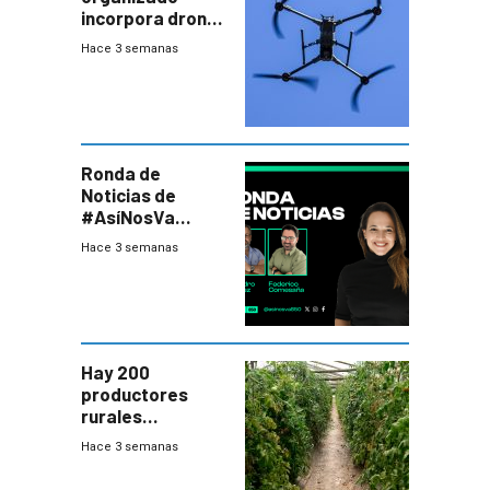
incorpora drones
y abre un nuevo
Hace 3 semanas
desafío para la
seguridad
Ronda de
Noticias de
#AsíNosVa
(20/7/26)
Hace 3 semanas
Hay 200
productores
rurales
afectados tras
Hace 3 semanas
temporal en zona
de Salto