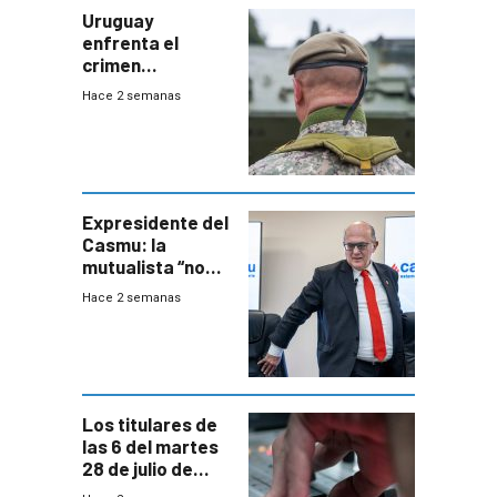
Uruguay
enfrenta el
crimen
organizado con
Hace 2 semanas
capacidades “de
otra época”,
aseguró
especialista en
seguridad
Expresidente del
Casmu: la
mutualista “no
está para pagar”
Hace 2 semanas
a interventores
“amigos del
gobierno”
Los titulares de
las 6 del martes
28 de julio de
2026