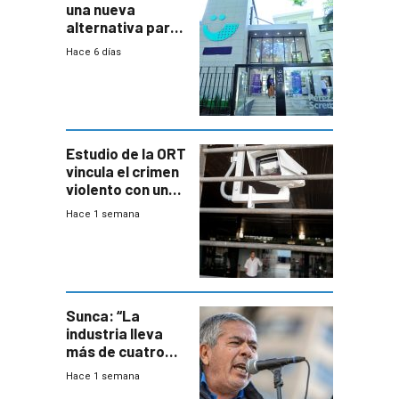
una nueva
alternativa para
niños y
Hace 6 días
adolescentes
con cáncer
Estudio de la ORT
vincula el crimen
violento con una
menor creación
Hace 1 semana
de empresas
formales en el
área
metropolitana
Sunca: “La
industria lleva
más de cuatro
meses sin
Hace 1 semana
convenio