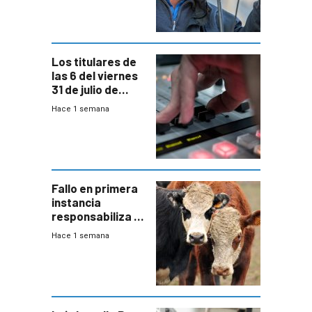
colectivo”
Los titulares de
las 6 del viernes
31 de julio de
2026
Hace 1 semana
Fallo en primera
instancia
responsabiliza al
Estado por falta
Hace 1 semana
de controles en
República
Ganadera