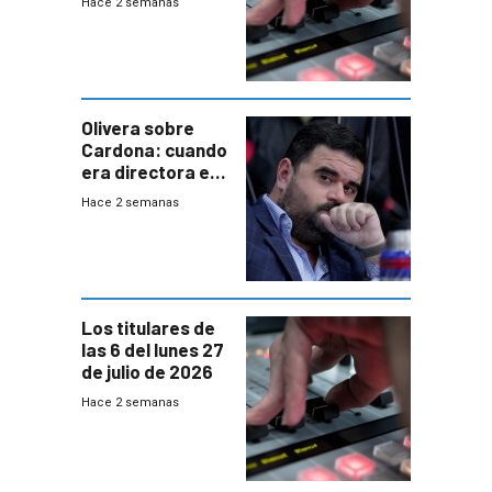
Hace 2 semanas
Olivera sobre
Cardona: cuando
era directora en
UTE “no era muy
Hace 2 semanas
afín” a HIF Global
Los titulares de
las 6 del lunes 27
de julio de 2026
Hace 2 semanas