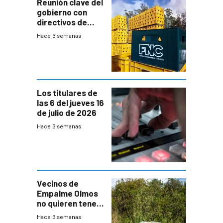
Reunión clave del
gobierno con
directivos de
Fábricas
Hace 3 semanas
Nacionales de
Cervezas
Los titulares de
las 6 del jueves 16
de julio de 2026
Hace 3 semanas
Vecinos de
Empalme Olmos
no quieren tener
cerca una planta
Hace 3 semanas
de tratamiento