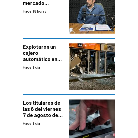
mercado
uruguayo y Antel
Hace 18 horas
responde:
“Quizás no sea
Antel la que
tenga que estar
con mayor
miedo”
Explotaron un
cajero
automático en
Parque Miramar;
Hace 1 día
hay 3 detenidos
Los titulares de
las 6 del viernes
7 de agosto de
2026
Hace 1 día