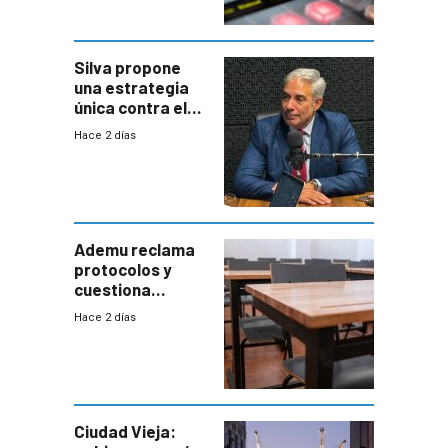
Silva propone
una estrategia
única contra el
narcotráfico y
Hace 2 días
mayor
coordinación
entre Interior y
Defensa
Ademu reclama
protocolos y
cuestiona
demora de
Hace 2 días
Primaria ante
docente con
antecedentes de
violencia
Ciudad Vieja: