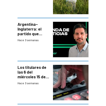
de residuos e
impulsan
plebiscito
departamental
Argentina–
Inglaterra: el
partido que
nunca termina
Hace 3 semanas
Los titulares de
las 6 del
miércoles 15 de
julio de 2026
Hace 3 semanas