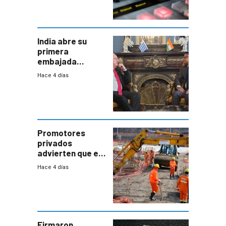
India abre su
primera
embajada
residente en
Hace 4 días
Uruguay y crecen
las expectativas
por un vínculo
comercial con
enorme
potencial
Promotores
privados
advierten que el
nuevo convenio
Hace 4 días
de la
construcción
aumentará
costos y obligará
a revisar
proyectos
Firmaron