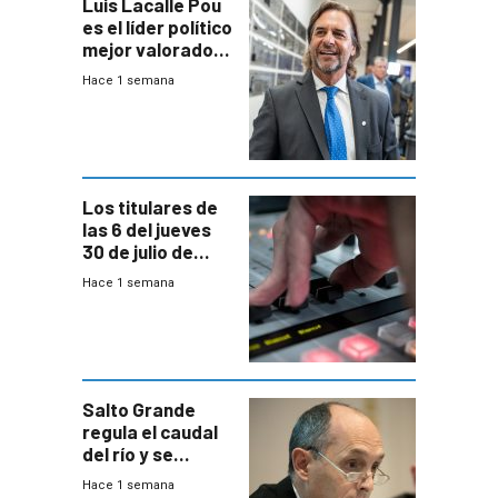
Luis Lacalle Pou
es el líder político
mejor valorado
del país, según
Hace 1 semana
encuesta de
Equipos
Consultores
Los titulares de
las 6 del jueves
30 de julio de
2026
Hace 1 semana
Salto Grande
regula el caudal
del río y se
prepara para un
Hace 1 semana
escenario de