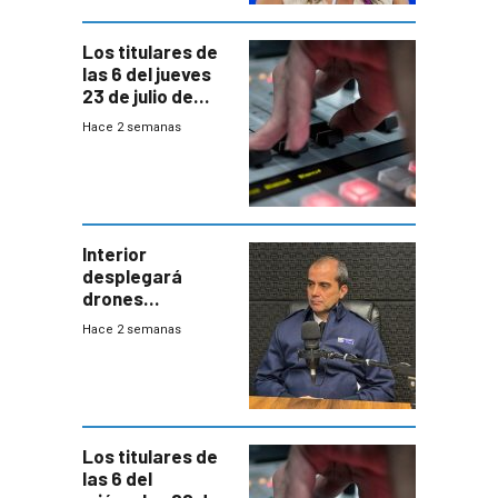
empresa y
gobierno
Los titulares de
las 6 del jueves
23 de julio de
2026
Hace 2 semanas
Interior
desplegará
drones
autónomos para
Hace 2 semanas
responder a
emergencias
desde agosto
Los titulares de
las 6 del