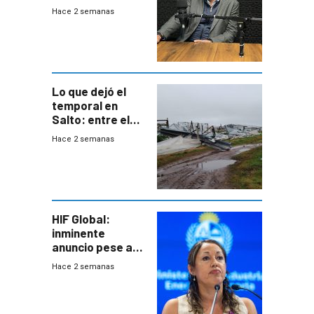
para una red de
Hace 2 semanas
cinco líneas en el
área
metropolitana
Lo que dejó el
temporal en
Salto: entre el
impacto
Hace 2 semanas
emocional y las
pérdidas sin
seguro
HIF Global:
inminente
anuncio pese a
declaración de
Hace 2 semanas
Cardona y
“demoras” en
acuerdo entre