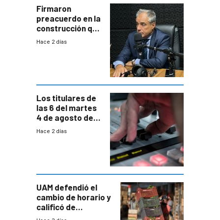
proyectos
Firmaron
preacuerdo en la
construcción que
comprende
Hace 2 días
reducción
paulatina de
carga horaria
Los titulares de
las 6 del martes
4 de agosto de
2026
Hace 2 días
UAM defendió el
cambio de horario y
calificó de
“desproporcionado”