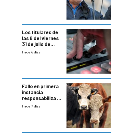
convenio
colectivo”
Los titulares de
las 6 del viernes
31 de julio de
2026
Hace 6 días
Fallo en primera
instancia
responsabiliza al
Estado por falta
Hace 7 días
de controles en
República
Ganadera