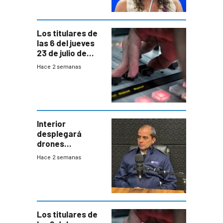
acuerdo entre
empresa y
gobierno
Los titulares de
las 6 del jueves
23 de julio de
2026
Hace 2 semanas
Interior
desplegará
drones
autónomos para
Hace 2 semanas
responder a
emergencias
desde agosto
Los titulares de