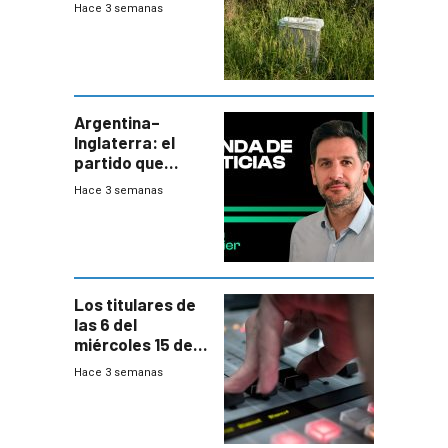
cerca una planta
Hace 3 semanas
de tratamiento
de residuos e
impulsan
plebiscito
departamental
Argentina–
Inglaterra: el
partido que
nunca termina
Hace 3 semanas
Los titulares de
las 6 del
miércoles 15 de
julio de 2026
Hace 3 semanas