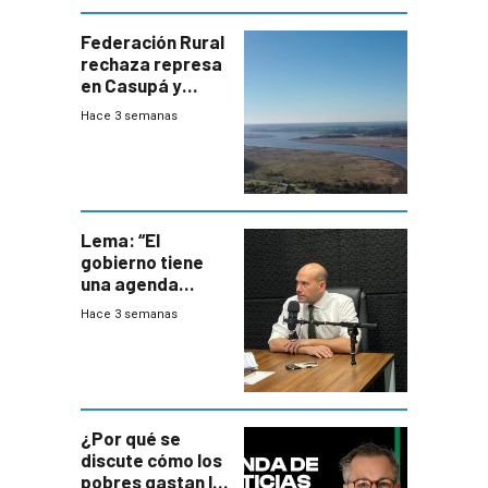
Federación Rural
rechaza represa
en Casupá y
firma demanda
Hace 3 semanas
del PN
Lema: “El
gobierno tiene
una agenda
destructiva”
Hace 3 semanas
¿Por qué se
discute cómo los
pobres gastan la