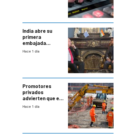
India abre su
primera
embajada
residente en
Hace 1 día
Uruguay y crecen
las expectativas
por un vínculo
comercial con
enorme
potencial
Promotores
privados
advierten que el
nuevo convenio
Hace 1 día
de la
construcción
aumentará
costos y obligará
a revisar