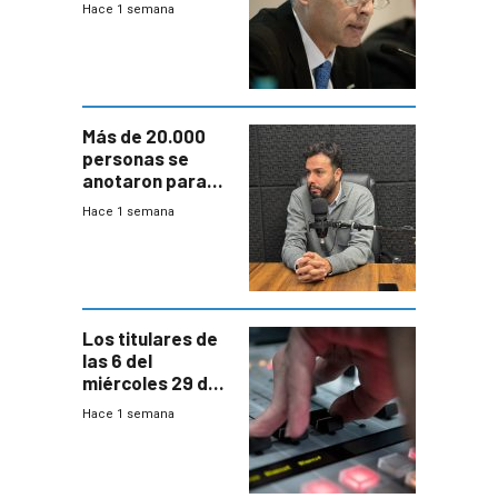
prepara para un
Hace 1 semana
escenario de
fuertes crecidas
Más de 20.000
personas se
anotaron para
las pruebas
Hace 1 semana
Acredita que la
ANEP impulsa
para terminar
Bachillerato
Los titulares de
las 6 del
miércoles 29 de
julio de 2026
Hace 1 semana