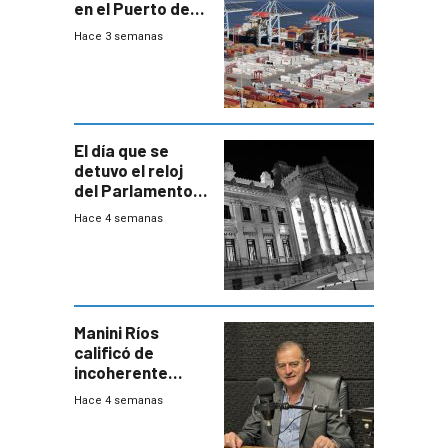
en el Puerto de
Montevideo
Hace 3 semanas
El día que se
detuvo el reloj
del Parlamento
para negociar
Hace 4 semanas
una Rendición de
Cuentas
Manini Ríos
calificó de
incoherente
decisión de
Hace 4 semanas
Coalición de no
votar Rendición