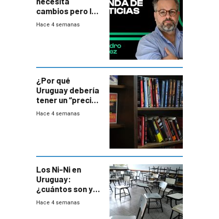
necesita
cambios pero los
ministros tienen
Hace 4 semanas
mejor imagen
que el presidente
¿Por qué
Uruguay debería
tener un “precio
único” en los
Hace 4 semanas
libros que
permita “salvar”
a los libreros?
Los Ni-Ni en
Uruguay:
¿cuántos son y
en dónde están?
Hace 4 semanas