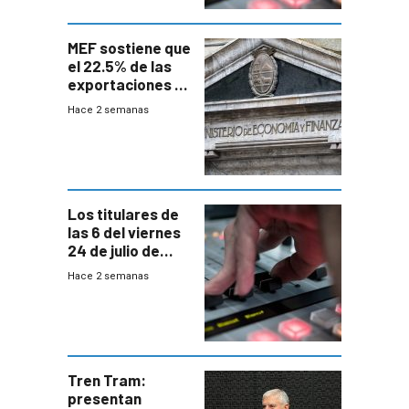
MEF sostiene que
el 22.5% de las
exportaciones a
EE.UU se verán
Hace 2 semanas
afectadas por la
suba arancelaria
de Trump
Los titulares de
las 6 del viernes
24 de julio de
2026
Hace 2 semanas
Tren Tram:
presentan