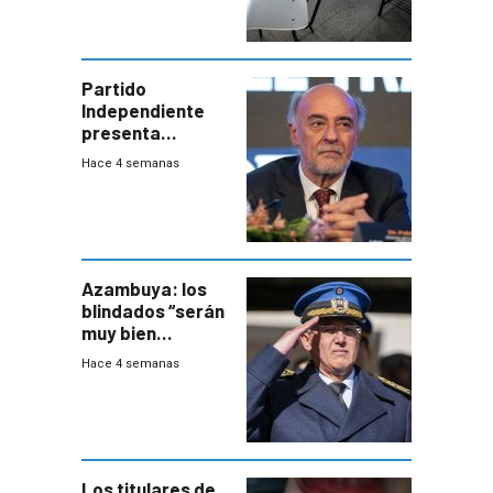
Partido
Independiente
presenta
demanda civil
Hace 4 semanas
para intentar
frenar Casupá
Azambuya: los
blindados “serán
muy bien
recibidos” por los
Hace 4 semanas
vecinos
Los titulares de