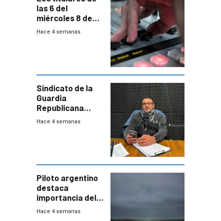
las 6 del
miércoles 8 de
julio de 2026
Hace 4 semanas
Sindicato de la
Guardia
Republicana
denuncia
Hace 4 semanas
chalecos
vencidos y falta
de recursos
Piloto argentino
destaca
importancia del
sistema
Hace 4 semanas
antiniebla de