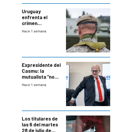
Uruguay
enfrenta el
crimen
organizado con
Hace 1 semana
capacidades “de
otra época”,
aseguró
especialista en
seguridad
Expresidente del
Casmu: la
mutualista “no
está para pagar”
Hace 1 semana
a interventores
“amigos del
gobierno”
Los titulares de
las 6 del martes
28 de julio de