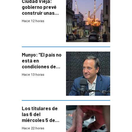
Ciudad Vieja:
gobierno prevé
construir unas
mil viviendas en
Hace 12 horas
un plan de
repoblamiento,
entre siete y
ocho años
Munyo: “El país no
está en
condiciones de
enfrentar una
Hace 13 horas
reducción de la
semana laboral”
Los titulares de
las 6 del
miércoles 5 de
agosto de 2026
Hace 22 horas