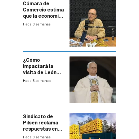
Cámara de
Comercio estima
que la economía
crecerá 1,6%
Hace 3 semanas
este año, pero
advierte una
desaceleración
del consumo
¿Cómo
impactará la
visita de León
XIV a Uruguay?
Hace 3 semanas
Sindicato de
Pilsen reclama
respuestas en
medio de
Hace 3 semanas