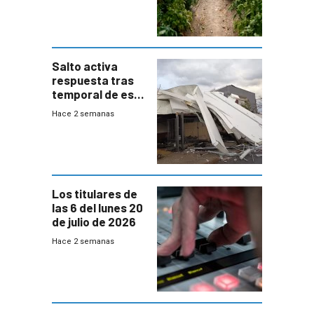
de Salto
Salto activa
respuesta tras
temporal de este
sábado con
Hace 2 semanas
destrozos e
impacto a la
granja
Los titulares de
las 6 del lunes 20
de julio de 2026
Hace 2 semanas