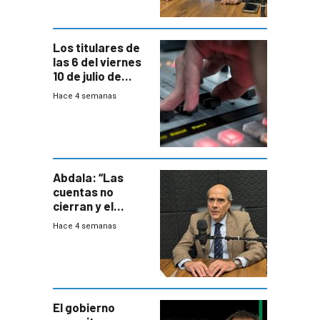
en general
Los titulares de
las 6 del viernes
10 de julio de
2026
Hace 4 semanas
Abdala: “Las
cuentas no
cierran y el
balance del
Hace 4 semanas
gobierno es
insatisfactorio”
El gobierno