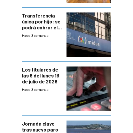
Transferencia
única por hijo: se
podrá cobrar el
100% en efectivo
Hace 3 semanas
y no habrá
trazabilidad del
Mides
Los titulares de
las 6 del lunes 13
de julio de 2026
Hace 3 semanas
Jornada clave
tras nuevo paro