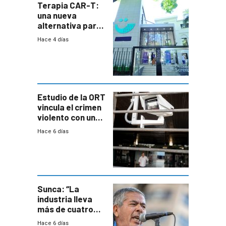
Terapia CAR-T:
una nueva
alternativa para
niños y
Hace 4 días
adolescentes
con cáncer
Estudio de la ORT
vincula el crimen
violento con una
menor creación
Hace 6 días
de empresas
formales en el
área
metropolitana
Sunca: “La
industria lleva
más de cuatro
meses sin
Hace 6 días