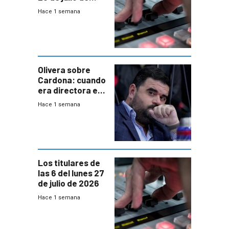
2026
Hace 1 semana
Olivera sobre
Cardona: cuando
era directora en
UTE “no era muy
Hace 1 semana
afín” a HIF Global
Los titulares de
las 6 del lunes 27
de julio de 2026
Hace 1 semana