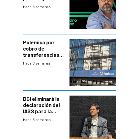
plata?
Hace 3 semanas
Polémica por
cobro de
transferencias
del Mides en
Hace 3 semanas
efectivo
DGI eliminará la
declaración del
IASS para la
mayoría de los
Hace 3 semanas
jubilados