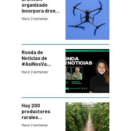
organizado
incorpora drones
y abre un nuevo
Hace 2 semanas
desafío para la
seguridad
Ronda de
Noticias de
#AsíNosVa
(20/7/26)
Hace 2 semanas
Hay 200
productores
rurales
afectados tras
Hace 2 semanas
temporal en zona