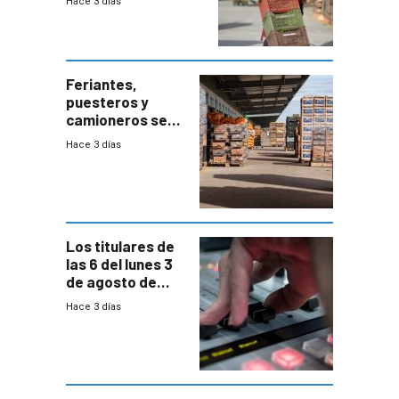
Hace 3 días
el bloqueo de
accesos
Feriantes,
puesteros y
camioneros se
movilizaron en
Hace 3 días
rechazo a
cambios de
horario en UAM
Los titulares de
las 6 del lunes 3
de agosto de
2026
Hace 3 días