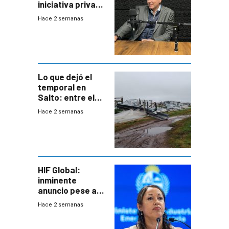
iniciativa privada
para una red de
Hace 2 semanas
cinco líneas en el
área
metropolitana
Lo que dejó el
temporal en
Salto: entre el
impacto
Hace 2 semanas
emocional y las
pérdidas sin
seguro
HIF Global:
inminente
anuncio pese a
declaración de
Hace 2 semanas
Cardona y
“demoras” en