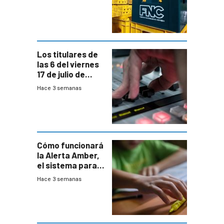
conversaciones
entre el gobierno
y FNC
Los titulares de
las 6 del viernes
17 de julio de
2026
Hace 3 semanas
Cómo funcionará
la Alerta Amber,
el sistema para
la búsqueda
Hace 3 semanas
temprana de
menores
ausentes