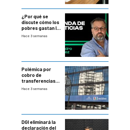
¿Por qué se
discute cómo los
pobres gastan la
plata?
Hace 3 semanas
Polémica por
cobro de
transferencias
del Mides en
Hace 3 semanas
efectivo
DGI eliminará la
declaración del