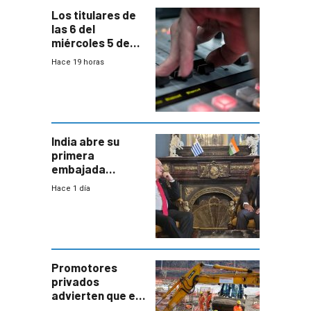
Los titulares de
las 6 del
miércoles 5 de
agosto de 2026
Hace 19 horas
India abre su
primera
embajada
residente en
Hace 1 día
Uruguay y crecen
las expectativas
por un vínculo
comercial con
enorme
potencial
Promotores
privados
advierten que el
nuevo convenio