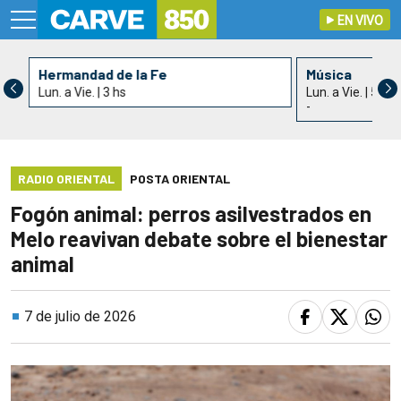
EN VIVO
Hermandad de la Fe
Música
Lun. a Vie. | 3 hs
Lun. a Vie. | 5 hs
-
RADIO ORIENTAL
POSTA ORIENTAL
Fogón animal: perros asilvestrados en
Melo reavivan debate sobre el bienestar
animal
7 de julio de 2026