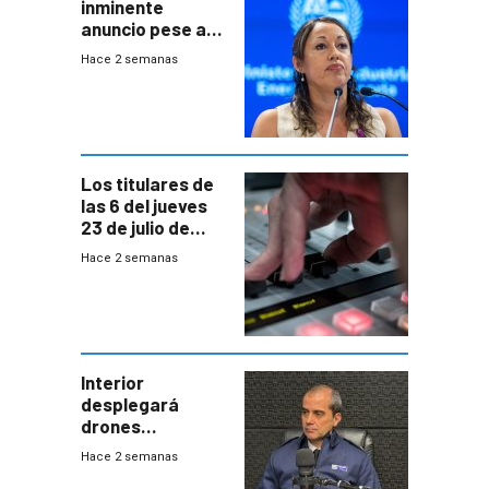
inminente
anuncio pese a
declaración de
Hace 2 semanas
Cardona y
“demoras” en
acuerdo entre
empresa y
gobierno
Los titulares de
las 6 del jueves
23 de julio de
2026
Hace 2 semanas
Interior
desplegará
drones
autónomos para
Hace 2 semanas
responder a