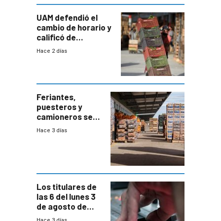
UAM defendió el
cambio de horario y
calificó de
“desproporcionado”
Hace 2 días
el bloqueo de
accesos
Feriantes,
puesteros y
camioneros se
movilizaron en
Hace 3 días
rechazo a
cambios de
horario en UAM
Los titulares de
las 6 del lunes 3
de agosto de
2026
Hace 3 días