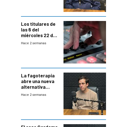
emergencias
desde agosto
Los titulares de
las 6 del
miércoles 22 de
julio de 2026
Hace 2 semanas
La fagoterapia
abre una nueva
alternativa
contra bacterias
Hace 2 semanas
resistentes:
Uruguay
exportará a Chile
terapia
innovadora