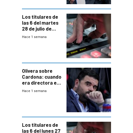
Los titulares de
las 6 del martes
28 de julio de
2026
Hace 1 semana
Olivera sobre
Cardona: cuando
era directora en
UTE “no era muy
Hace 1 semana
afín” a HIF Global
Los titulares de
las 6 del lunes 27