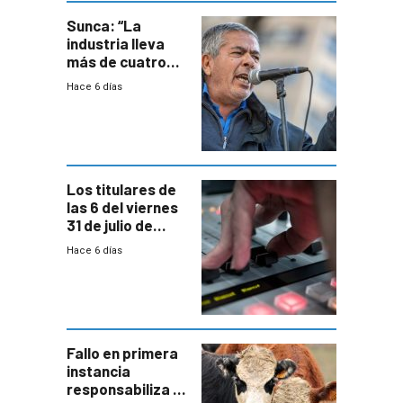
Sunca: “La
industria lleva
más de cuatro
meses sin
Hace 6 días
convenio
colectivo”
Los titulares de
las 6 del viernes
31 de julio de
2026
Hace 6 días
Fallo en primera
instancia
responsabiliza al