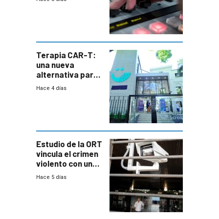
Terapia CAR-T:
una nueva
alternativa para
niños y
Hace 4 días
adolescentes
con cáncer
Estudio de la ORT
vincula el crimen
violento con una
menor creación
Hace 5 días
de empresas
formales en el
área
metropolitana