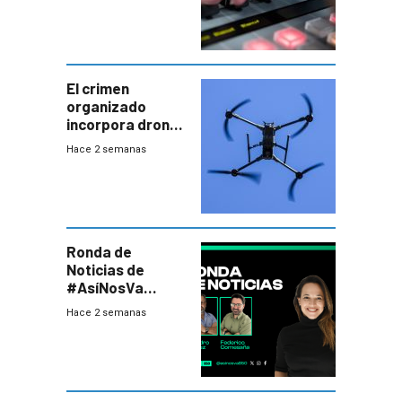
El crimen
organizado
incorpora drones
y abre un nuevo
Hace 2 semanas
desafío para la
seguridad
Ronda de
Noticias de
#AsíNosVa
(20/7/26)
Hace 2 semanas