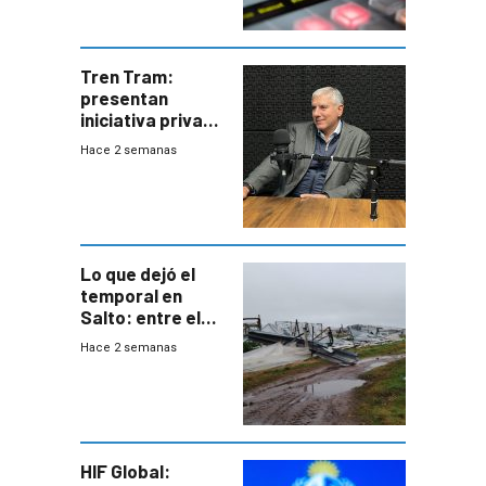
Tren Tram:
presentan
iniciativa privada
para una red de
Hace 2 semanas
cinco líneas en el
área
metropolitana
Lo que dejó el
temporal en
Salto: entre el
impacto
Hace 2 semanas
emocional y las
pérdidas sin
seguro
HIF Global: