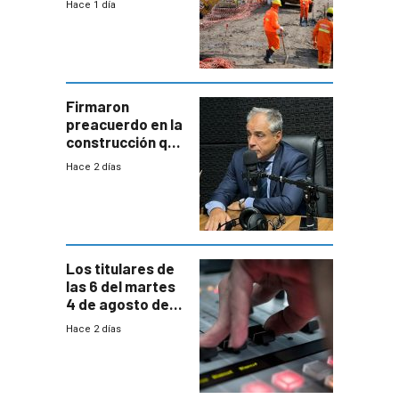
Hace 1 día
de la
construcción
aumentará
costos y obligará
a revisar
proyectos
Firmaron
preacuerdo en la
construcción que
comprende
Hace 2 días
reducción
paulatina de
carga horaria
Los titulares de
las 6 del martes
4 de agosto de
2026
Hace 2 días