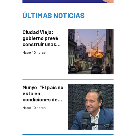
ÚLTIMAS NOTICIAS
Ciudad Vieja:
gobierno prevé
construir unas
mil viviendas en
Hace 10 horas
un plan de
repoblamiento,
entre siete y
ocho años
Munyo: “El país no
está en
condiciones de
enfrentar una
Hace 10 horas
reducción de la
semana laboral”