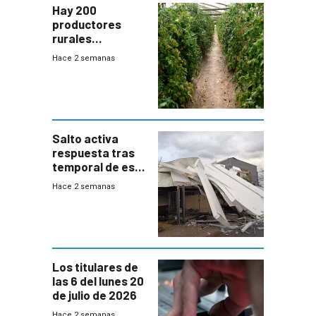
Hay 200
productores
rurales
afectados tras
Hace 2 semanas
temporal en zona
de Salto
Salto activa
respuesta tras
temporal de este
sábado con
Hace 2 semanas
destrozos e
impacto a la
granja
Los titulares de
las 6 del lunes 20
de julio de 2026
Hace 2 semanas