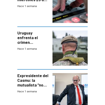
julio de 2026
Hace 1 semana
Uruguay
enfrenta el
crimen
organizado con
Hace 1 semana
capacidades “de
otra época”,
aseguró
especialista en
seguridad
Expresidente del
Casmu: la
mutualista “no
está para pagar”
Hace 1 semana
a interventores
“amigos del
gobierno”