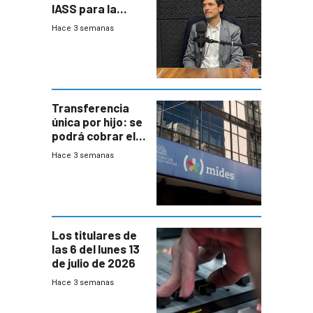
IASS para la
mayoría de los
Hace 3 semanas
jubilados
Transferencia
única por hijo: se
podrá cobrar el
100% en efectivo
Hace 3 semanas
y no habrá
trazabilidad del
Mides
Los titulares de
las 6 del lunes 13
de julio de 2026
Hace 3 semanas