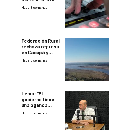
julio de 2026
Hace 3 semanas
Federación Rural
rechaza represa
en Casupá y
firma demanda
Hace 3 semanas
del PN
Lema: “El
gobierno tiene
una agenda
destructiva”
Hace 3 semanas