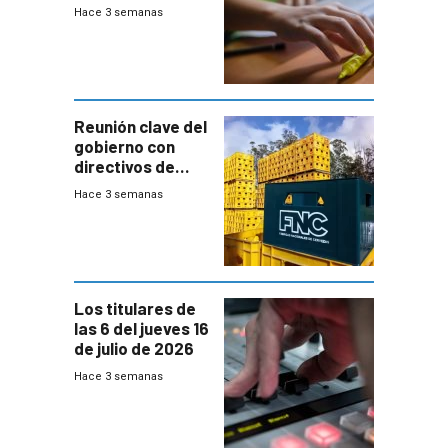
la búsqueda
Hace 3 semanas
temprana de
menores
ausentes
Reunión clave del
gobierno con
directivos de
Fábricas
Hace 3 semanas
Nacionales de
Cervezas
Los titulares de
las 6 del jueves 16
de julio de 2026
Hace 3 semanas