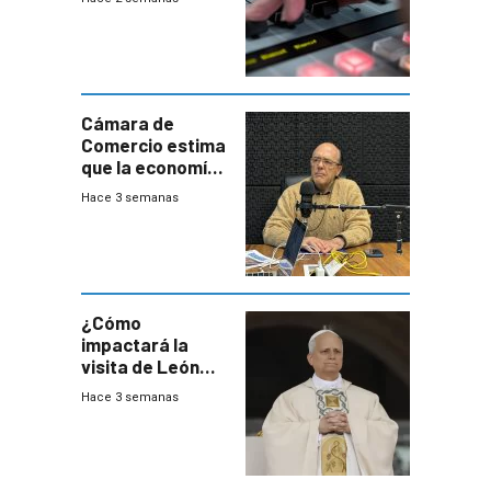
Cámara de
Comercio estima
que la economía
crecerá 1,6%
Hace 3 semanas
este año, pero
advierte una
desaceleración
del consumo
¿Cómo
impactará la
visita de León
XIV a Uruguay?
Hace 3 semanas