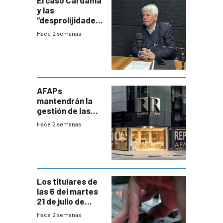
El caso Cardama
y las
“desprolijidades”
que la
Hace 2 semanas
investigadora ha
encontrado
AFAPs
mantendrán la
gestión de las
cuentas
Hace 2 semanas
individuales
Los titulares de
las 6 del martes
21 de julio de
2026
Hace 2 semanas