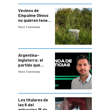
Vecinos de
Empalme Olmos
no quieren tener
cerca una planta
Hace 3 semanas
de tratamiento
de residuos e
impulsan
plebiscito
departamental
Argentina–
Inglaterra: el
partido que
nunca termina
Hace 3 semanas
Los titulares de
las 6 del
miércoles 15 de