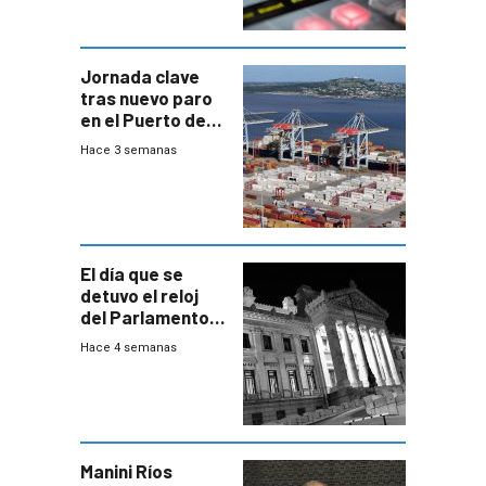
Jornada clave
tras nuevo paro
en el Puerto de
Montevideo
Hace 3 semanas
El día que se
detuvo el reloj
del Parlamento
para negociar
Hace 4 semanas
una Rendición de
Cuentas
Manini Ríos