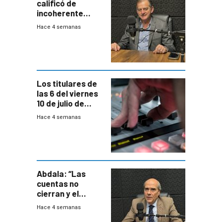
calificó de
incoherente
decisión de
Hace 4 semanas
Coalición de no
votar Rendición
en general
Los titulares de
las 6 del viernes
10 de julio de
2026
Hace 4 semanas
Abdala: “Las
cuentas no
cierran y el
balance del
Hace 4 semanas
gobierno es