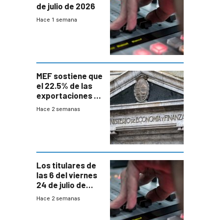
de julio de 2026
Hace 1 semana
MEF sostiene que
el 22.5% de las
exportaciones a
EE.UU se verán
Hace 2 semanas
afectadas por la
suba arancelaria
de Trump
Los titulares de
las 6 del viernes
24 de julio de
2026
Hace 2 semanas