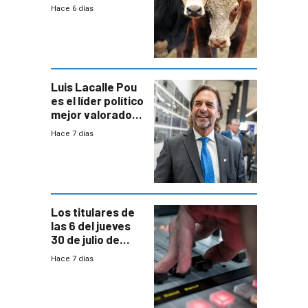
Estado por falta
Hace 6 días
de controles en
República
Ganadera
Luis Lacalle Pou
es el líder político
mejor valorado
del país, según
Hace 7 días
encuesta de
Equipos
Consultores
Los titulares de
las 6 del jueves
30 de julio de
2026
Hace 7 días