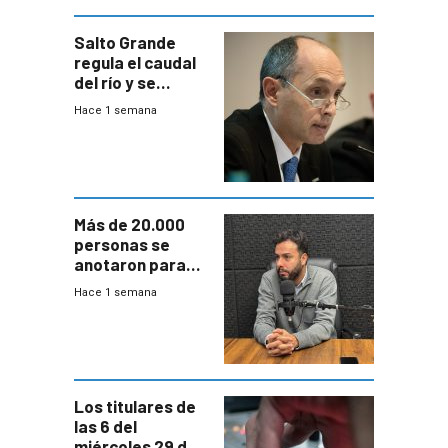
Salto Grande
regula el caudal
del río y se
prepara para un
Hace 1 semana
escenario de
fuertes crecidas
Más de 20.000
personas se
anotaron para
las pruebas
Hace 1 semana
Acredita que la
ANEP impulsa
para terminar
Bachillerato
Los titulares de
las 6 del
miércoles 29 de