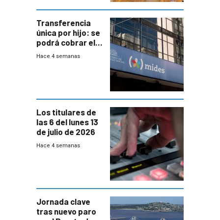
Transferencia
única por hijo: se
podrá cobrar el
100% en efectivo
Hace 4 semanas
y no habrá
trazabilidad del
Mides
Los titulares de
las 6 del lunes 13
de julio de 2026
Hace 4 semanas
Jornada clave
tras nuevo paro