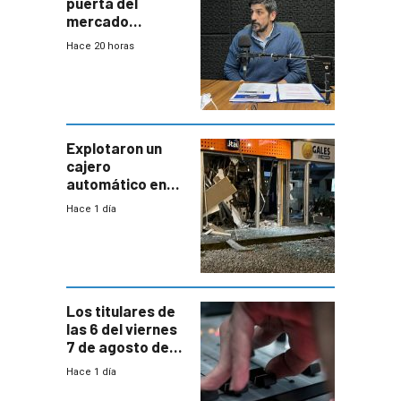
puerta del
mercado
uruguayo y Antel
Hace 20 horas
responde:
“Quizás no sea
Antel la que
tenga que estar
con mayor
miedo”
Explotaron un
cajero
automático en
Parque Miramar;
Hace 1 día
hay 3 detenidos
Los titulares de
las 6 del viernes
7 de agosto de
2026
Hace 1 día