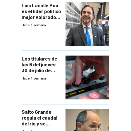
Luis Lacalle Pou
es el líder político
mejor valorado
del país, según
Hace 1 semana
encuesta de
Equipos
Consultores
Los titulares de
las 6 del jueves
30 de julio de
2026
Hace 1 semana
Salto Grande
regula el caudal
del río y se
prepara para un