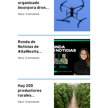
organizado
incorpora drones
y abre un nuevo
Hace 3 semanas
desafío para la
seguridad
Ronda de
Noticias de
#AsíNosVa
(20/7/26)
Hace 3 semanas
Hay 200
productores
rurales
afectados tras
Hace 3 semanas
temporal en zona