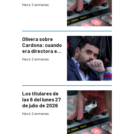
2026
Hace 2 semanas
Olivera sobre
Cardona: cuando
era directora en
UTE “no era muy
Hace 2 semanas
afín” a HIF Global
Los titulares de
las 6 del lunes 27
de julio de 2026
Hace 2 semanas