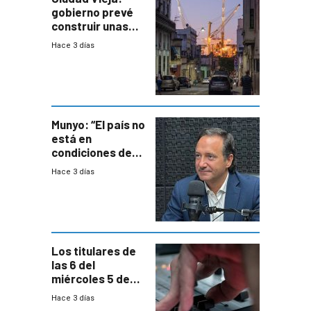
gobierno prevé
construir unas
mil viviendas en
Hace 3 días
un plan de
repoblamiento,
entre siete y
ocho años
Munyo: “El país no
está en
condiciones de
enfrentar una
Hace 3 días
reducción de la
semana laboral”
Los titulares de
las 6 del
miércoles 5 de
agosto de 2026
Hace 3 días