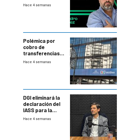
plata?
Hace 4 semanas
Polémica por
cobro de
transferencias
del Mides en
Hace 4 semanas
efectivo
DGI eliminará la
declaración del
IASS para la
mayoría de los
Hace 4 semanas
jubilados