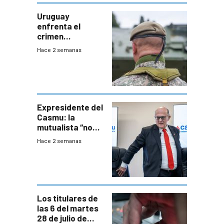
Uruguay
enfrenta el
crimen
organizado con
Hace 2 semanas
capacidades “de
otra época”,
aseguró
especialista en
seguridad
Expresidente del
Casmu: la
mutualista “no
está para pagar”
Hace 2 semanas
a interventores
“amigos del
gobierno”
Los titulares de
las 6 del martes
28 de julio de