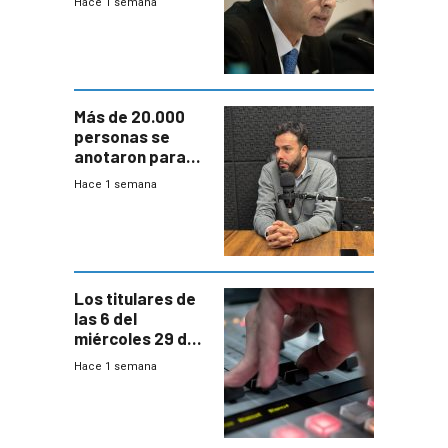
Hace 1 semana
escenario de
fuertes crecidas
Más de 20.000
personas se
anotaron para
las pruebas
Hace 1 semana
Acredita que la
ANEP impulsa
para terminar
Bachillerato
Los titulares de
las 6 del
miércoles 29 de
julio de 2026
Hace 1 semana