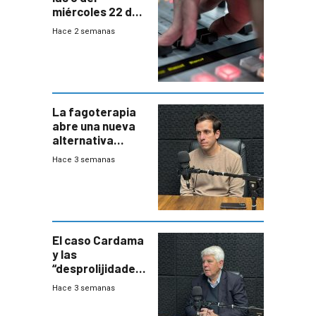
miércoles 22 de
julio de 2026
Hace 2 semanas
La fagoterapia
abre una nueva
alternativa
contra bacterias
Hace 3 semanas
resistentes:
Uruguay
exportará a Chile
terapia
innovadora
El caso Cardama
y las
“desprolijidades”
que la
Hace 3 semanas
investigadora ha
encontrado