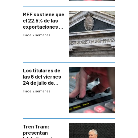
MEF sostiene que
el 22.5% de las
exportaciones a
EE.UU se verán
Hace 2 semanas
afectadas por la
suba arancelaria
de Trump
Los titulares de
las 6 del viernes
24 de julio de
2026
Hace 2 semanas
Tren Tram:
presentan