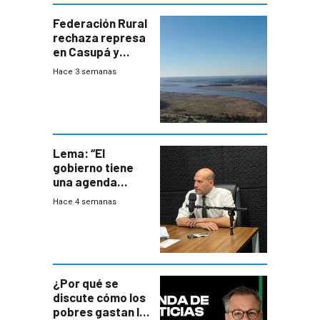
Federación Rural
rechaza represa
en Casupá y
firma demanda
Hace 3 semanas
del PN
Lema: “El
gobierno tiene
una agenda
destructiva”
Hace 4 semanas
¿Por qué se
discute cómo los
pobres gastan la