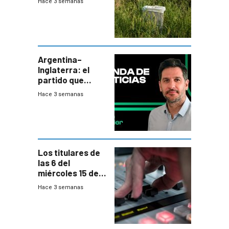
Hace 3 semanas
de tratamiento
de residuos e
impulsan
plebiscito
departamental
Argentina–
Inglaterra: el
partido que
nunca termina
Hace 3 semanas
Los titulares de
las 6 del
miércoles 15 de
julio de 2026
Hace 3 semanas