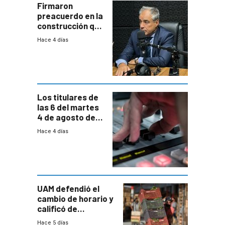
proyectos
Firmaron
preacuerdo en la
construcción que
comprende
Hace 4 días
reducción
paulatina de
carga horaria
Los titulares de
las 6 del martes
4 de agosto de
2026
Hace 4 días
UAM defendió el
cambio de horario y
calificó de
“desproporcionado”
Hace 5 días