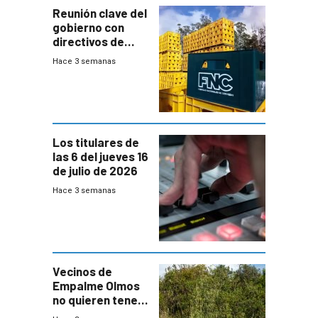
Reunión clave del
gobierno con
directivos de
Fábricas
Hace 3 semanas
Nacionales de
Cervezas
Los titulares de
las 6 del jueves 16
de julio de 2026
Hace 3 semanas
Vecinos de
Empalme Olmos
no quieren tener
cerca una planta