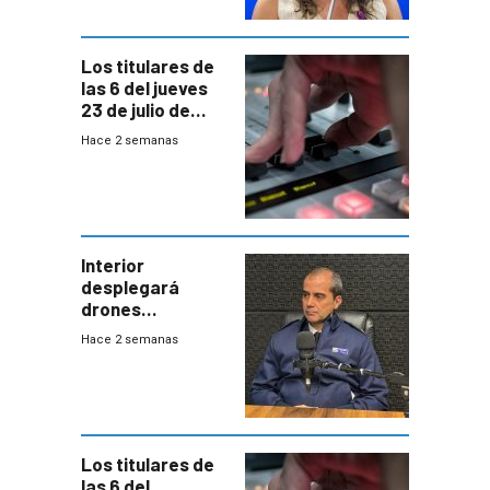
empresa y
gobierno
Los titulares de
las 6 del jueves
23 de julio de
2026
Hace 2 semanas
Interior
desplegará
drones
autónomos para
Hace 2 semanas
responder a
emergencias
desde agosto
Los titulares de
las 6 del