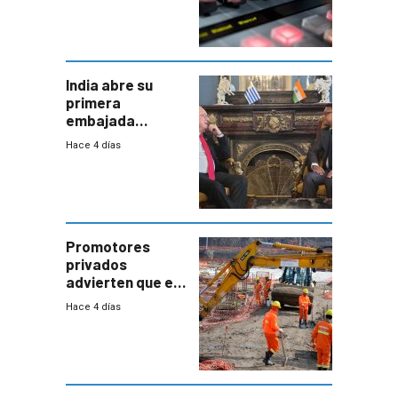
India abre su
primera
embajada
residente en
Hace 4 días
Uruguay y crecen
las expectativas
por un vínculo
comercial con
enorme
potencial
Promotores
privados
advierten que el
nuevo convenio
Hace 4 días
de la
construcción
aumentará
costos y obligará
a revisar