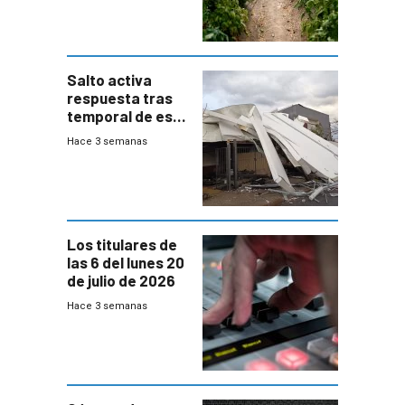
de Salto
Salto activa
respuesta tras
temporal de este
sábado con
Hace 3 semanas
destrozos e
impacto a la
granja
Los titulares de
las 6 del lunes 20
de julio de 2026
Hace 3 semanas