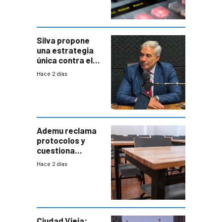
Silva propone
una estrategia
única contra el
narcotráfico y
Hace 2 días
mayor
coordinación
entre Interior y
Defensa
Ademu reclama
protocolos y
cuestiona
demora de
Hace 2 días
Primaria ante
docente con
antecedentes de
violencia
Ciudad Vieja: