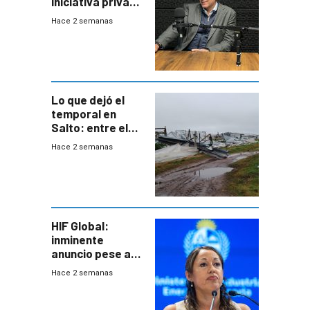
iniciativa privada
para una red de
Hace 2 semanas
cinco líneas en el
área
metropolitana
Lo que dejó el
temporal en
Salto: entre el
impacto
Hace 2 semanas
emocional y las
pérdidas sin
seguro
HIF Global:
inminente
anuncio pese a
declaración de
Hace 2 semanas
Cardona y
“demoras” en
acuerdo entre