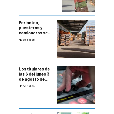
el bloqueo de
accesos
Feriantes,
puesteros y
camioneros se
movilizaron en
Hace 5 días
rechazo a
cambios de
horario en UAM
Los titulares de
las 6 del lunes 3
de agosto de
2026
Hace 5 días