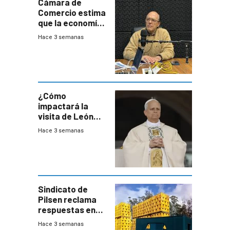
Cámara de
Comercio estima
que la economía
crecerá 1,6%
Hace 3 semanas
este año, pero
advierte una
desaceleración
del consumo
¿Cómo
impactará la
visita de León
XIV a Uruguay?
Hace 3 semanas
Sindicato de
Pilsen reclama
respuestas en
medio de
Hace 3 semanas