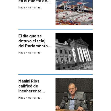
en el Puerto de
Montevideo
Hace 4 semanas
El día que se
detuvo el reloj
del Parlamento
para negociar
Hace 4 semanas
una Rendición de
Cuentas
Manini Ríos
calificó de
incoherente
decisión de
Hace 4 semanas
Coalición de no
votar Rendición
en general