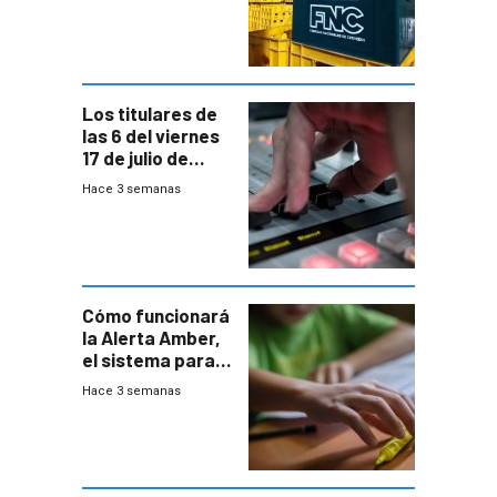
conversaciones
entre el gobierno
y FNC
Los titulares de
las 6 del viernes
17 de julio de
2026
Hace 3 semanas
Cómo funcionará
la Alerta Amber,
el sistema para
la búsqueda
Hace 3 semanas
temprana de
menores
ausentes