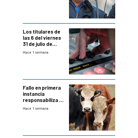
convenio
colectivo”
Los titulares de
las 6 del viernes
31 de julio de
2026
Hace 1 semana
Fallo en primera
instancia
responsabiliza al
Estado por falta
Hace 1 semana
de controles en
República
Ganadera