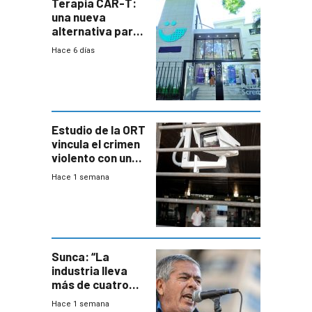
Terapia CAR-T:
una nueva
alternativa para
niños y
Hace 6 días
adolescentes
con cáncer
Estudio de la ORT
vincula el crimen
violento con una
menor creación
Hace 1 semana
de empresas
formales en el
área
metropolitana
Sunca: “La
industria lleva
más de cuatro
meses sin
Hace 1 semana