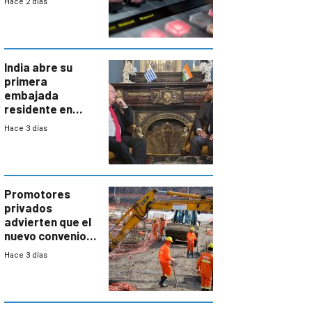
Hace 2 días
India abre su
primera
embajada
residente en
Uruguay y crecen
Hace 3 días
las expectativas
por un vínculo
comercial con
enorme
potencial
Promotores
privados
advierten que el
nuevo convenio
de la
Hace 3 días
construcción
aumentará
costos y obligará
a revisar