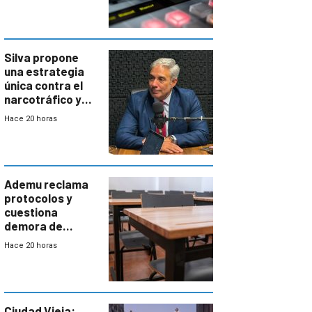
Silva propone
una estrategia
única contra el
narcotráfico y
mayor
Hace 20 horas
coordinación
entre Interior y
Defensa
Ademu reclama
protocolos y
cuestiona
demora de
Primaria ante
Hace 20 horas
docente con
antecedentes de
violencia
Ciudad Vieja: