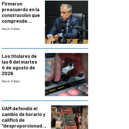
proyectos
Firmaron
preacuerdo en la
construcción que
comprende
reducción
Hace 3 días
paulatina de
carga horaria
Los titulares de
las 6 del martes
4 de agosto de
2026
Hace 3 días
UAM defendió el
cambio de horario y
calificó de
“desproporcionado”