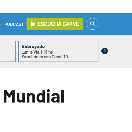
ESCUCHÁ CARVE
PODCAST
Subrayado
Con Buen Gu
Lun. a Vie. | 19 hs
Lun. a Vie. | 21
Simultáneo con Canal 10
Roberto Spotu
l Mundial