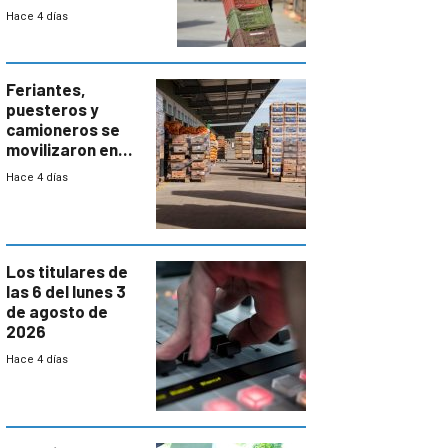
el bloqueo de
Hace 4 días
accesos
Feriantes,
puesteros y
camioneros se
movilizaron en
rechazo a
Hace 4 días
cambios de
horario en UAM
Los titulares de
las 6 del lunes 3
de agosto de
2026
Hace 4 días