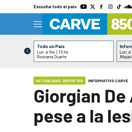
Escucha todo el país
Todo un País
Infor
Lun. a Vie. | 15 hs
Lun. a 
ndrés Elhordoy
Rossana Duarte
Alejan
ACTUALIDAD
,
DEPORTES
INFORMATIVO CARVE
Giorgian De 
pese a la le