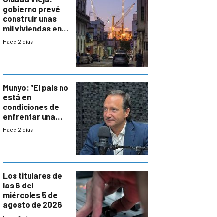
gobierno prevé
construir unas
mil viviendas en
un plan de
Hace 2 días
repoblamiento,
entre siete y
ocho años
Munyo: “El país no
está en
condiciones de
enfrentar una
reducción de la
Hace 2 días
semana laboral”
Los titulares de
las 6 del
miércoles 5 de
agosto de 2026