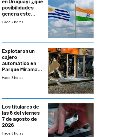
en Uruguay: ¿qué
posibilidades
genera este
vínculo
Hace 2 horas
diplomático?
Explotaron un
cajero
automático en
Parque Miramar;
hay 3 detenidos
Hace 5 horas
Los titulares de
las 6 del viernes
7 de agosto de
2026
Hace 6 horas