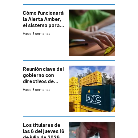
Cómo funcionará
la Alerta Amber,
el sistema para
la búsqueda
Hace 3 semanas
temprana de
menores
ausentes
Reunión clave del
gobierno con
directivos de
Fábricas
Hace 3 semanas
Nacionales de
Cervezas
Los titulares de
las 6 del jueves 16
de julio de 2026