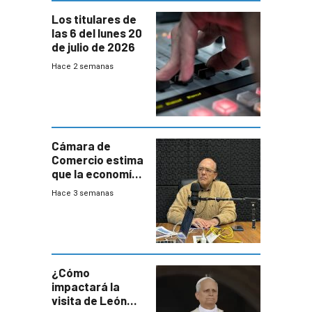
Los titulares de
las 6 del lunes 20
de julio de 2026
Hace 2 semanas
Cámara de
Comercio estima
que la economía
crecerá 1,6%
Hace 3 semanas
este año, pero
advierte una
desaceleración
del consumo
¿Cómo
impactará la
visita de León