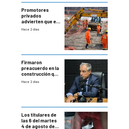
enorme
potencial
Promotores
privados
advierten que el
nuevo convenio
Hace 2 días
de la
construcción
aumentará
costos y obligará
a revisar
proyectos
Firmaron
preacuerdo en la
construcción que
comprende
Hace 2 días
reducción
paulatina de
carga horaria
Los titulares de
las 6 del martes
4 de agosto de