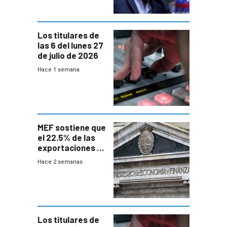
Los titulares de
las 6 del lunes 27
de julio de 2026
Hace 1 semana
MEF sostiene que
el 22.5% de las
exportaciones a
EE.UU se verán
Hace 2 semanas
afectadas por la
suba arancelaria
de Trump
Los titulares de