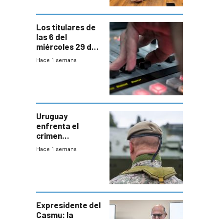
Bachillerato
Los titulares de
las 6 del
miércoles 29 de
julio de 2026
Hace 1 semana
Uruguay
enfrenta el
crimen
organizado con
Hace 1 semana
capacidades “de
otra época”,
aseguró
especialista en
seguridad
Expresidente del
Casmu: la