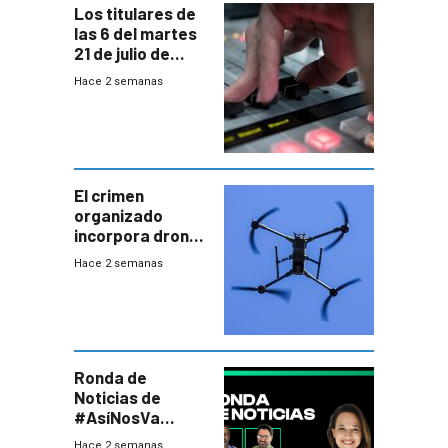
Los titulares de
las 6 del martes
21 de julio de
2026
Hace 2 semanas
El crimen
organizado
incorpora drones
y abre un nuevo
Hace 2 semanas
desafío para la
seguridad
Ronda de
Noticias de
#AsíNosVa
(20/7/26)
Hace 2 semanas