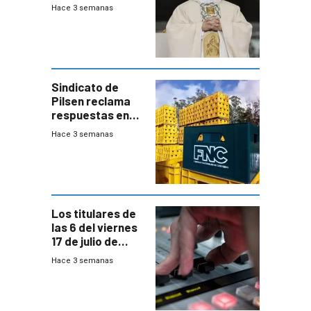
XIV a Uruguay?
Hace 3 semanas
Sindicato de
Pilsen reclama
respuestas en
medio de
Hace 3 semanas
conversaciones
entre el gobierno
y FNC
Los titulares de
las 6 del viernes
17 de julio de
2026
Hace 3 semanas