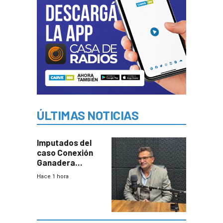
ÚLTIMAS NOTICIAS
Imputados del
caso Conexión
Ganadera
seguirán en
Hace 1 hora
prisión hasta
febrero del 2027