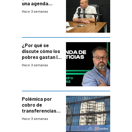
una agenda
destructiva”
Hace 3 semanas
¿Por qué se
discute cómo los
pobres gastan la
plata?
Hace 3 semanas
Polémica por
cobro de
transferencias
del Mides en
Hace 3 semanas
efectivo