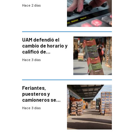
2026
Hace 2 días
UAM defendió el
cambio de horario y
calificó de
“desproporcionado”
Hace 3 días
el bloqueo de
accesos
Feriantes,
puesteros y
camioneros se
movilizaron en
Hace 3 días
rechazo a
cambios de
horario en UAM