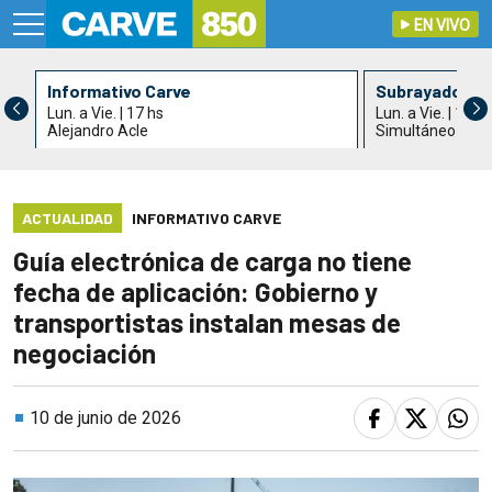
EN VIVO
Informativo Carve
Subrayado Ta
Lun. a Vie. | 17 hs
Lun. a Vie. | 18 h
Alejandro Acle
Simultáneo con 
ACTUALIDAD
INFORMATIVO CARVE
Guía electrónica de carga no tiene
fecha de aplicación: Gobierno y
transportistas instalan mesas de
negociación
10 de junio de 2026