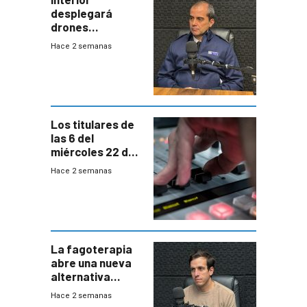
desplegará
drones
autónomos para
Hace 2 semanas
responder a
emergencias
desde agosto
Los titulares de
las 6 del
miércoles 22 de
julio de 2026
Hace 2 semanas
La fagoterapia
abre una nueva
alternativa
contra bacterias
Hace 2 semanas
resistentes: