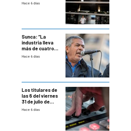
menor creación
Hace 6 días
de empresas
formales en el
área
metropolitana
Sunca: “La
industria lleva
más de cuatro
meses sin
Hace 6 días
convenio
colectivo”
Los titulares de
las 6 del viernes
31 de julio de
2026
Hace 6 días