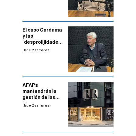
Uruguay
exportará a Chile
terapia
innovadora
El caso Cardama
y las
“desprolijidades”
que la
Hace 2 semanas
investigadora ha
encontrado
AFAPs
mantendrán la
gestión de las
cuentas
Hace 2 semanas
individuales