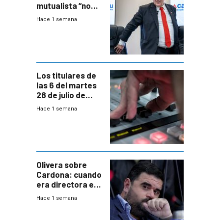
mutualista “no
está para pagar”
Hace 1 semana
a interventores
“amigos del
gobierno”
Los titulares de
las 6 del martes
28 de julio de
2026
Hace 1 semana
Olivera sobre
Cardona: cuando
era directora en
UTE “no era muy
Hace 1 semana
afín” a HIF Global