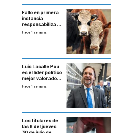
Fallo en primera
instancia
responsabiliza al
Estado por falta
Hace 1 semana
de controles en
República
Ganadera
Luis Lacalle Pou
es el líder político
mejor valorado
del país, según
Hace 1 semana
encuesta de
Equipos
Consultores
Los titulares de
las 6 del jueves
30 de julio de