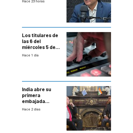
Hace 23 horas
reducción de la
semana laboral”
Los titulares de
las 6 del
miércoles 5 de
agosto de 2026
Hace 1 día
India abre su
primera
embajada
residente en
Hace 2 días
Uruguay y crecen
las expectativas
por un vínculo
comercial con