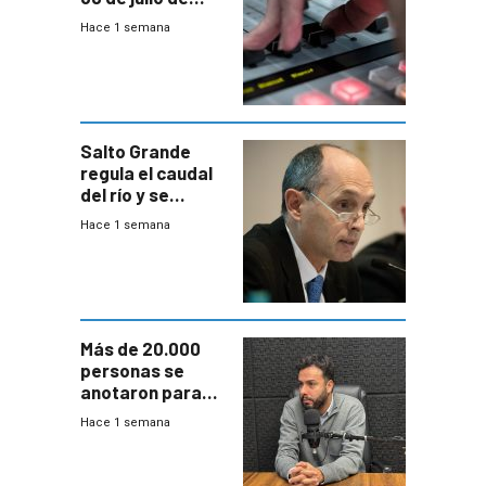
2026
Hace 1 semana
Salto Grande
regula el caudal
del río y se
prepara para un
Hace 1 semana
escenario de
fuertes crecidas
Más de 20.000
personas se
anotaron para
las pruebas
Hace 1 semana
Acredita que la
ANEP impulsa
para terminar