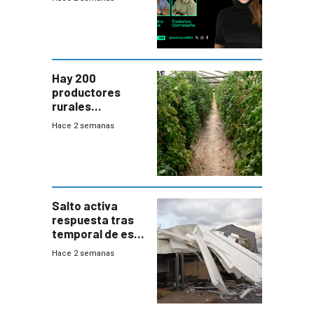
Hay 200
productores
rurales
afectados tras
Hace 2 semanas
temporal en zona
de Salto
Salto activa
respuesta tras
temporal de este
sábado con
Hace 2 semanas
destrozos e
impacto a la
granja