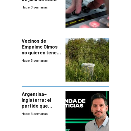
Hace 3 semanas
Vecinos de
Empalme Olmos
no quieren tener
cerca una planta
Hace 3 semanas
de tratamiento
de residuos e
impulsan
plebiscito
departamental
Argentina–
Inglaterra: el
partido que
nunca termina
Hace 3 semanas