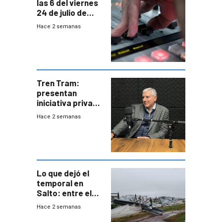
las 6 del viernes
24 de julio de
2026
Hace 2 semanas
Tren Tram:
presentan
iniciativa privada
para una red de
Hace 2 semanas
cinco líneas en el
área
metropolitana
Lo que dejó el
temporal en
Salto: entre el
impacto
Hace 2 semanas
emocional y las