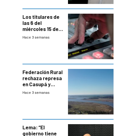
Los titulares de
las 6 del
miércoles 15 de
julio de 2026
Hace 3 semanas
Federación Rural
rechaza represa
en Casupá y
firma demanda
Hace 3 semanas
del PN
Lema: “El
gobierno tiene