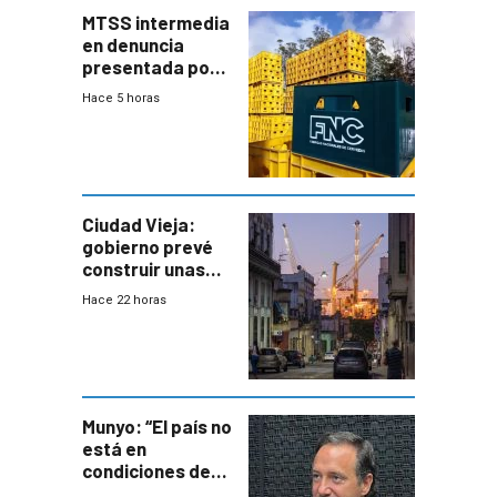
MTSS intermedia
en denuncia
presentada por
FNC contra
Hace 5 horas
sindicato
Ciudad Vieja:
gobierno prevé
construir unas
mil viviendas en
Hace 22 horas
un plan de
repoblamiento,
entre siete y
ocho años
Munyo: “El país no
está en
condiciones de
enfrentar una