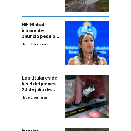
pérdidas sin
seguro
HIF Global:
inminente
anuncio pese a
declaración de
Hace 2 semanas
Cardona y
“demoras” en
acuerdo entre
empresa y
gobierno
Los titulares de
las 6 del jueves
23 de julio de
2026
Hace 2 semanas
Interior