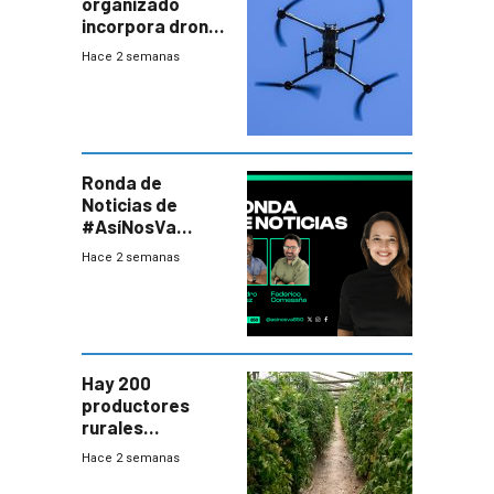
organizado
incorpora drones
y abre un nuevo
Hace 2 semanas
desafío para la
seguridad
Ronda de
Noticias de
#AsíNosVa
(20/7/26)
Hace 2 semanas
Hay 200
productores
rurales
afectados tras
Hace 2 semanas
temporal en zona
de Salto