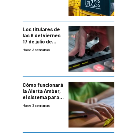
entre el gobierno
y FNC
Los titulares de
las 6 del viernes
17 de julio de
2026
Hace 3 semanas
Cómo funcionará
la Alerta Amber,
el sistema para
la búsqueda
Hace 3 semanas
temprana de
menores
ausentes