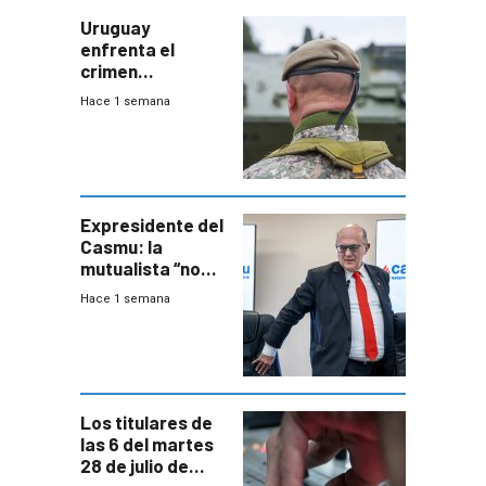
Uruguay
enfrenta el
crimen
organizado con
Hace 1 semana
capacidades “de
otra época”,
aseguró
especialista en
seguridad
Expresidente del
Casmu: la
mutualista “no
está para pagar”
Hace 1 semana
a interventores
“amigos del
gobierno”
Los titulares de
las 6 del martes
28 de julio de