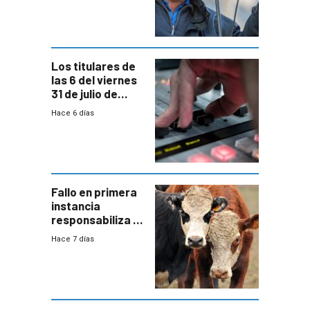
colectivo”
Los titulares de
las 6 del viernes
31 de julio de
2026
Hace 6 días
Fallo en primera
instancia
responsabiliza al
Estado por falta
Hace 7 días
de controles en
República
Ganadera