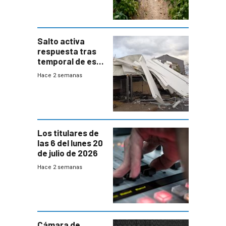
Salto activa
respuesta tras
temporal de este
sábado con
Hace 2 semanas
destrozos e
impacto a la
granja
Los titulares de
las 6 del lunes 20
de julio de 2026
Hace 2 semanas
Cámara de