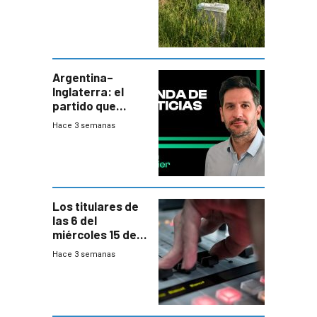
de tratamiento
de residuos e
impulsan
plebiscito
departamental
Argentina–
Inglaterra: el
partido que
nunca termina
Hace 3 semanas
Los titulares de
las 6 del
miércoles 15 de
julio de 2026
Hace 3 semanas