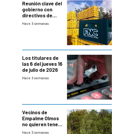
Reunión clave del
gobierno con
directivos de
Fábricas
Hace 3 semanas
Nacionales de
Cervezas
Los titulares de
las 6 del jueves 16
de julio de 2026
Hace 3 semanas
Vecinos de
Empalme Olmos
no quieren tener
cerca una planta
Hace 3 semanas