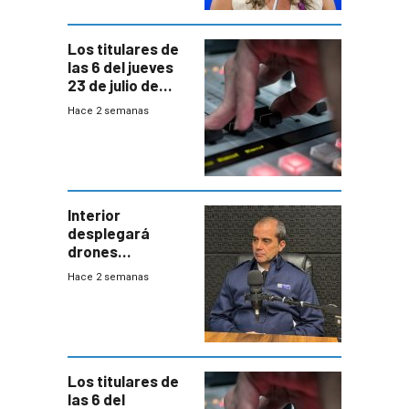
empresa y
gobierno
Los titulares de
las 6 del jueves
23 de julio de
2026
Hace 2 semanas
Interior
desplegará
drones
autónomos para
Hace 2 semanas
responder a
emergencias
desde agosto
Los titulares de
las 6 del