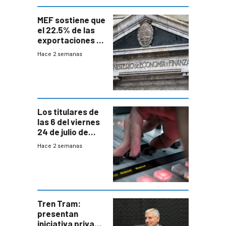
MEF sostiene que
el 22.5% de las
exportaciones a
EE.UU se verán
Hace 2 semanas
afectadas por la
suba arancelaria
de Trump
Los titulares de
las 6 del viernes
24 de julio de
2026
Hace 2 semanas
Tren Tram:
presentan
iniciativa privada