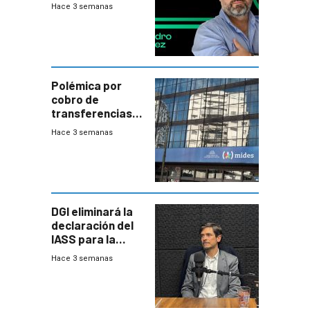
plata?
Hace 3 semanas
Polémica por
cobro de
transferencias
del Mides en
Hace 3 semanas
efectivo
DGI eliminará la
declaración del
IASS para la
mayoría de los
Hace 3 semanas
jubilados