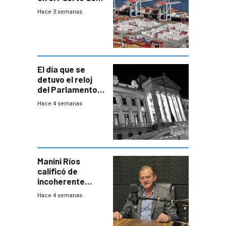
Montevideo
Hace 3 semanas
El día que se
detuvo el reloj
del Parlamento
para negociar
Hace 4 semanas
una Rendición de
Cuentas
Manini Ríos
calificó de
incoherente
decisión de
Hace 4 semanas
Coalición de no
votar Rendición
en general