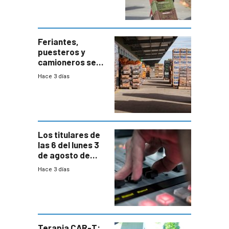
accesos
Feriantes,
puesteros y
camioneros se
movilizaron en
Hace 3 días
rechazo a
cambios de
horario en UAM
Los titulares de
las 6 del lunes 3
de agosto de
2026
Hace 3 días
Terapia CAR-T: