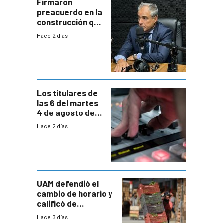
proyectos
Firmaron
preacuerdo en la
construcción que
comprende
Hace 2 días
reducción
paulatina de
carga horaria
Los titulares de
las 6 del martes
4 de agosto de
2026
Hace 2 días
UAM defendió el
cambio de horario y
calificó de
“desproporcionado”
Hace 3 días
el bloqueo de