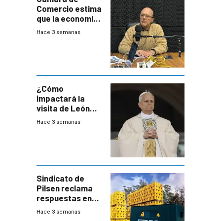
Comercio estima
que la economía
crecerá 1,6%
Hace 3 semanas
este año, pero
advierte una
desaceleración
del consumo
¿Cómo
impactará la
visita de León
XIV a Uruguay?
Hace 3 semanas
Sindicato de
Pilsen reclama
respuestas en
medio de
Hace 3 semanas
conversaciones