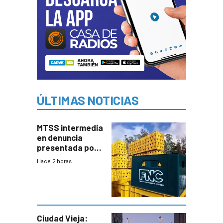
ÚLTIMAS NOTICIAS
MTSS intermedia
en denuncia
presentada por
FNC contra
Hace 2 horas
sindicato
Ciudad Vieja: