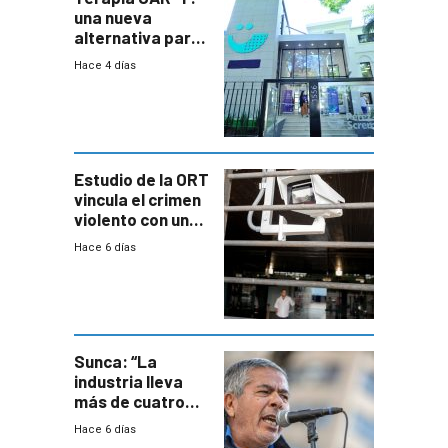
una nueva
alternativa para
niños y
Hace 4 días
adolescentes
con cáncer
Estudio de la ORT
vincula el crimen
violento con una
menor creación
Hace 6 días
de empresas
formales en el
área
metropolitana
Sunca: “La
industria lleva
más de cuatro
meses sin
Hace 6 días
convenio