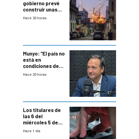
gobierno prevé
construir unas
mil viviendas en
Hace 20 horas
un plan de
repoblamiento,
entre siete y
ocho años
Munyo: “El país no
está en
condiciones de
enfrentar una
Hace 20 horas
reducción de la
semana laboral”
Los titulares de
las 6 del
miércoles 5 de
agosto de 2026
Hace 1 día