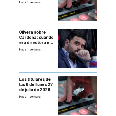
2026
Hace 1 semana
Olivera sobre
Cardona: cuando
era directora en
UTE “no era muy
Hace 1 semana
afín” a HIF Global
Los titulares de
las 6 del lunes 27
de julio de 2026
Hace 1 semana