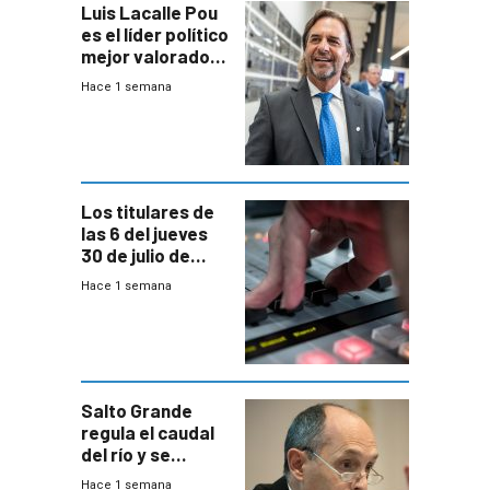
Luis Lacalle Pou
es el líder político
mejor valorado
del país, según
Hace 1 semana
encuesta de
Equipos
Consultores
Los titulares de
las 6 del jueves
30 de julio de
2026
Hace 1 semana
Salto Grande
regula el caudal
del río y se
prepara para un
Hace 1 semana