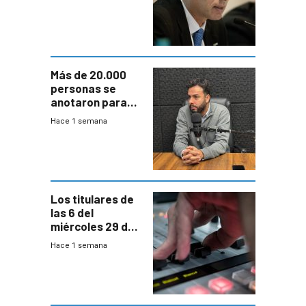
escenario de
fuertes crecidas
Más de 20.000
personas se
anotaron para
las pruebas
Hace 1 semana
Acredita que la
ANEP impulsa
para terminar
Bachillerato
Los titulares de
las 6 del
miércoles 29 de
julio de 2026
Hace 1 semana