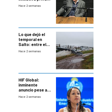
para una red de
Hace 2 semanas
cinco líneas en el
área
metropolitana
Lo que dejó el
temporal en
Salto: entre el
impacto
Hace 2 semanas
emocional y las
pérdidas sin
seguro
HIF Global:
inminente
anuncio pese a
declaración de
Hace 2 semanas
Cardona y
“demoras” en
acuerdo entre