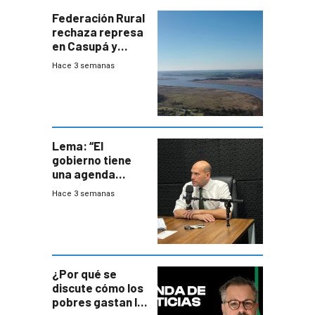
Federación Rural
rechaza represa
en Casupá y
firma demanda
Hace 3 semanas
del PN
Lema: “El
gobierno tiene
una agenda
destructiva”
Hace 3 semanas
¿Por qué se
discute cómo los
pobres gastan la