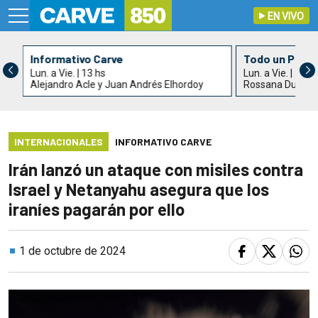
EN VIVO
Informativo Carve
Todo un País
Lun. a Vie. | 13 hs
Lun. a Vie. | 15 h
Alejandro Acle y Juan Andrés Elhordoy
Rossana Duarte
INTERNACIONALES
INFORMATIVO CARVE
Irán lanzó un ataque con misiles contra
Israel y Netanyahu asegura que los
iraníes pagarán por ello
1 de octubre de 2024