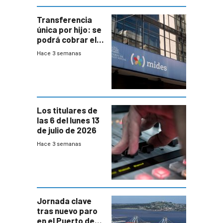
Transferencia
única por hijo: se
podrá cobrar el
100% en efectivo
Hace 3 semanas
y no habrá
trazabilidad del
Mides
Los titulares de
las 6 del lunes 13
de julio de 2026
Hace 3 semanas
Jornada clave
tras nuevo paro
en el Puerto de