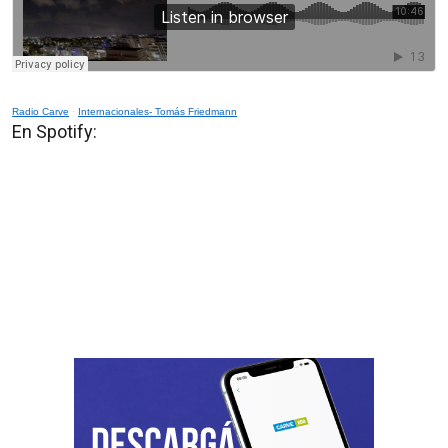
Radio Carve
·
Internacionales- Tomás Friedmann
En Spotify: